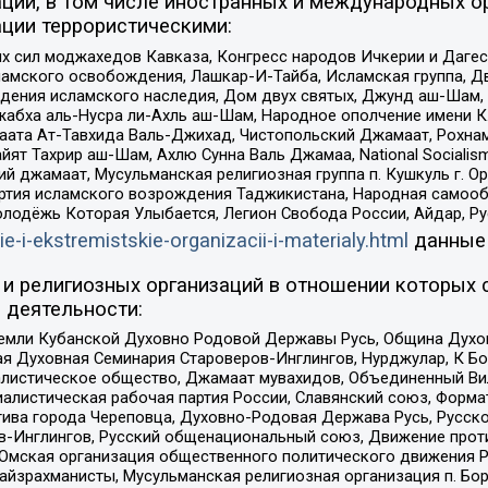
ций, в том числе иностранных и международных ор
ции террористическими:
ил моджахедов Кавказа, Конгресс народов Ичкерии и Дагеста
ламского освобождения, Лашкар-И-Тайба, Исламская группа, Дв
ения исламского наследия, Дом двух святых, Джунд аш-Шам, 
жабха аль-Нусра ли-Ахль аш-Шам, Народное ополчение имени К.
ата Ат-Тавхида Валь-Джихад, Чистопольский Джамаат, Рохнам
ят Тахрир аш-Шам, Ахлю Сунна Валь Джамаа, National Socialism
ий джамаат, Мусульманская религиозная группа п. Кушкуль г. 
ртия исламского возрождения Таджикистана, Народная самооб
олодёжь Которая Улыбается, Легион Свобода России, Айдар, Р
ie-i-ekstremistskie-organizacii-i-materialy.html
данные
и религиозных организаций в отношении которых 
 деятельности:
земли Кубанской Духовно Родовой Державы Русь, Община Духо
 Духовная Семинария Староверов-Инглингов, Нурджулар, К Бо
листическое общество, Джамаат мувахидов, Объединенный Вил
иалистическая рабочая партия России, Славянский союз, Форма
ива города Череповца, Духовно-Родовая Держава Русь, Русск
-Инглингов, Русский общенациональный союз, Движение против
 Омская организация общественного политического движения Р
йзрахманисты, Мусульманская религиозная организация п. Бо