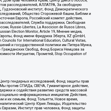
н, Дом прав человека Крым, Центр дикого лосося,
стов расследователей, АЛЛАТРА, За свободную
д, Гудзоновский институт, Фонд Демократического
сследований, Общество Сторожевой башни, Библии и
сточная Европа, Российский комитет действия,
-расследователей, Служба поддержки, Свободная
 Russie-Libertes, La Asocicion de Rusos Libres,
an Election Monitor, Article 19, Мнение медиа,
Европы, Фонд имени Фридриха Эберта, XZ gGmbH,
ls for International Education, Cultural Vistas,
ошений и государственной политики им Питера Мунка,
 Гражданских Свобод, Фонд Бориса Немцова за
имости Ингушетии, Прометей, Stop Occupation of
 Центр гендерных исследований, Фонд защиты прав
 Мы против СПИДа, СВЕЧА, Гуманитарное действие,
ддержки и содействия развитию средств массовой
р социально-информационных инициатив Действие,
 и их семьям, Фонд Тольятти, Новое время,
, Аналитический Центр Юрия Левады, Издательство
 Евразии, Институт прав человека, Фонд защиты