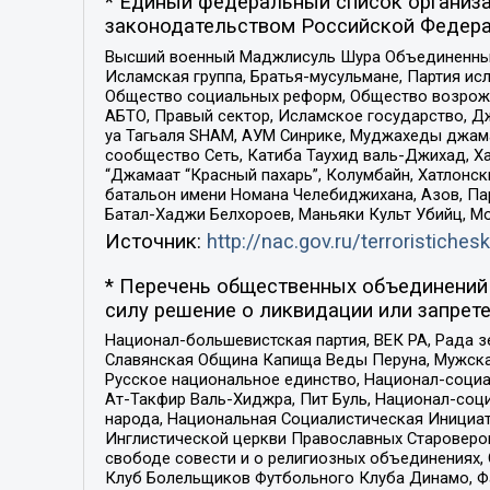
* Единый федеральный список организа
законодательством Российской Федера
Высший военный Маджлисуль Шура Объединенных с
Исламская группа, Братья-мусульмане, Партия ис
Общество социальных реформ, Общество возрожд
АБТО, Правый сектор, Исламское государство, Д
уа Тагьаля SHAM, АУМ Синрике, Муджахеды джама
сообщество Сеть, Катиба Таухид валь-Джихад, Хай
“Джамаат “Красный пахарь”, Колумбайн, Хатлонск
батальон имени Номана Челебиджихана, Азов, Па
Батал-Хаджи Белхороев, Маньяки Культ Убийц, М
Источник:
http://nac.gov.ru/terroristichesk
* Перечень общественных объединений 
силу решение о ликвидации или запрете
Национал-большевистская партия, ВЕК РА, Рада 
Славянская Община Капища Веды Перуна, Мужская
Русское национальное единство, Национал-социа
Ат-Такфир Валь-Хиджра, Пит Буль, Национал-соц
народа, Национальная Социалистическая Инициат
Инглистической церкви Православных Староверов
свободе совести и о религиозных объединениях,
Клуб Болельщиков Футбольного Клуба Динамо, Фа