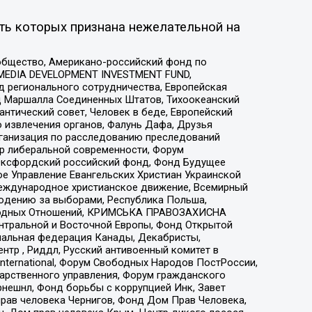
ть которых признана нежелательной на
общество, Американо-российский фонд по
 MEDIA DEVELOPMENT INVESTMENT FUND,
 регионального сотрудничества, Европейская
 Маршалла Соединенных Штатов, Тихоокеанский
нтический совет, Человек в беде, Европейский
 извлечения органов, Фалунь Дафа, Друзья
рганизация по расследованию преследований
тр либеральной современности, Форум
 Оксфордский российский фонд, Фонд Будущее
е Управление Евангельских Христиан Украинской
еждународное христианское движение, Всемирный
людению за выборами, Республика Польша,
народных Отношений, КРИМСЬКА ПРАВОЗАХИСНА
ы Центральной и Восточной Европы, Фонд Открытой
иональная федерация Канады, Декабристы,
тр , Риддл, Русский антивоенный комитет в
nternational, Форум Свободных Народов ПостРоссии,
дарственного управления, Форум гражданского
рнешнл, Фонд борьбы с коррупцией Инк, Завет
прав человека Чернигов, Фонд Дом Прав Человека,