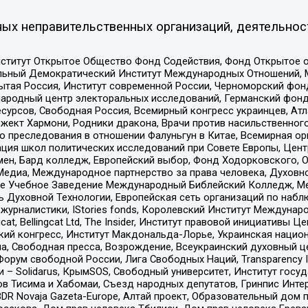
ых неправительственных организаций, деятельнос
ститут Открытое Общество Фонд Содействия, Фонд Открытое 
альный Демократический Институт Международных Отношений,
тая Россия, Институт современной России, Черноморский фонд
родный центр электоральных исследований, Германский фонд
рсов, Свободная Россия, Всемирный конгресс украинцев, Атла
ект Хармони, Родники дракона, Врачи против насильственного
ию преследования в отношении Фалуньгун в Китае, Всемирная о
ация школ политических исследований при Совете Европы, Цен
мен, Бард колледж, Европейский выбор, Фонд Ходорковского,
едиа, Международное партнерство за права человека, Духовно
ое Учебное Заведение Международный Библейский Колледж, М
ь Духовной Технологии, Европейская сеть организаций по наб
урналистики, IStories fonds, Королевский Институт Между
gcat, Bellingcat Ltd, The Insider, Институт правовой инициатив
инский конгресс, Институт Макдональда-Лорье, Украинская нац
, Свободная пресса, Возрождение, Всеукраинский духовный цен
орум свободной России, Лига Свободных Наций, Transparеncy I
– Solidarus, КрымSOS, Свободный университет, Институт госу
в Тисима и Хабомаи, Съезд народных депутатов, Гринпис Инте
DR Novaja Gazeta-Europe, Алтай проект, Образовательный дом 