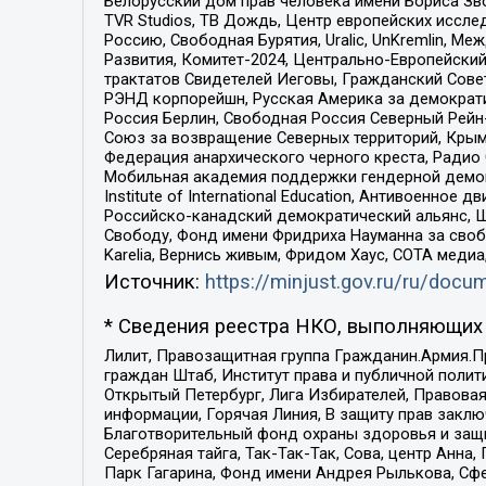
Белорусский дом прав человека имени Бориса Зво
TVR Studios, ТВ Дождь, Центр европейских иссл
Россию, Свободная Бурятия, Uralic, UnKremlin, 
Развития, Комитет-2024, Центрально-Европейски
трактатов Свидетелей Иеговы, Гражданский Совет
РЭНД корпорейшн, Русская Америка за демократи
Россия Берлин, Свободная Россия Северный Рейн-В
Союз за возвращение Северных территорий, Крымско
Федерация анархического черного креста, Радио
Мобильная академия поддержки гендерной демократи
Institute of International Education, Антивоенн
Российско-канадский демократический альянс, 
Свободу, Фонд имени Фридриха Науманна за свобо
Karelia, Вернись живым, Фридом Хаус, СОТА меди
Источник:
https://minjust.gov.ru/ru/doc
* Сведения реестра НКО, выполняющих 
Лилит, Правозащитная группа Гражданин.Армия.П
граждан Штаб, Институт права и публичной поли
Открытый Петербург, Лига Избирателей, Правова
информации, Горячая Линия, В защиту прав закл
Благотворительный фонд охраны здоровья и защи
Серебряная тайга, Так-Так-Так, Сова, центр Анн
Парк Гагарина, Фонд имени Андрея Рылькова, Сф