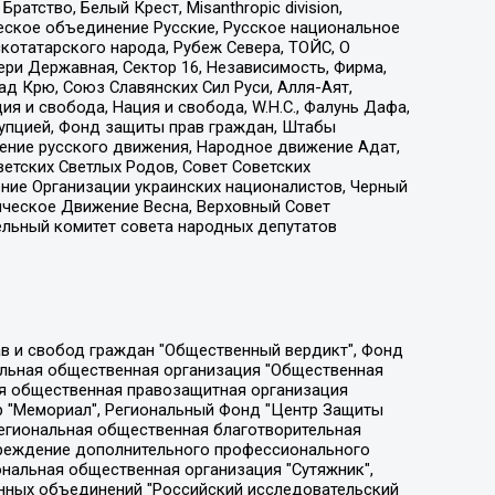
атство, Белый Крест, Misanthropic division,
еское объединение Русские, Русское национальное
котатарского народа, Рубеж Севера, ТОЙС, О
ри Державная, Сектор 16, Независимость, Фирма,
д Крю, Союз Славянских Сил Руси, Алля-Аят,
я и свобода, Нация и свобода, W.H.С., Фалунь Дафа,
рупцией, Фонд защиты прав граждан, Штабы
ение русского движения, Народное движение Адат,
етских Светлых Родов, Совет Советских
ение Организации украинских националистов, Черный
ическое Движение Весна, Верховный Совет
ельный комитет совета народных депутатов
ции социально-правовых программ "Лилит", Дальневосточное общественное движение "Маяк", Санкт-Петербургская ЛГБТ-инициативная группа "Выход", Инициативная группа ЛГБТ+ "Реверс", Алексеев Андрей Викторович, Бекбулатова Таисия Львовна, Беляев Иван Михайлович, Владыкина Елена Сергеевна, Гельман Марат Александрович, Никульшина Вероника Юрьевна, Толоконникова Надежда Андреевна, Шендерович Виктор Анатольевич, Общество с ограниченной ответственностью "Данное сообщение", Общество с ограниченной ответственностью Издательский дом "Новая глава", Айнбиндер Александра Александровна, Московский комьюнити-центр для ЛГБТ+инициатив, Благотворительный фонд развития филантропии, Deutsche Welle (Германия, Kurt-Schumacher-Strasse 3, 53113 Bonn), Борзунова Мария Михайловна, Воробьев Виктор Викторович, Голубева Анна Львовна, Константинова Алла Михайловна, Малкова Ирина Владимировна, Мурадов Мурад Абдулгалимович, Осетинская Елизавета Николаевна, Понасенков Евгений Николаевич, Ганапольский Матвей Юрьевич, Киселев Евгений Алексеевич, Борухович Ирина Григорьевна, Дремин Иван Тимофеевич, Дубровский Дмитрий Викторович, Красноярская региональная общественная организация поддержки и развития альтернативных образовательных технологий и межкультурных коммуникаций "ИНТЕРРА", Маяковская Екатерина Алексеевна, Фейгин Марк Захарович, Филимонов Андрей Викторович, Дзугкоева Регина Николаевна, Доброхотов Роман Александрович, Дудь Юрий Александрович, Елкин Сергей Владимирович, Кругликов Кирилл Игоревич, Сабунаева Мария Леонидовна, Семенов Алексей Владимирович, Шаинян Карен Багратович, Шульман Екатерина Михайловна, Асафьев Артур Валерьевич, Вахштайн Виктор Семенович, Венедиктов Алексей Алексеевич, Лушникова Екатерина Евгеньевна, Волков Леонид Михайлович, Невзоров Александр Глебович, Пархоменко Сергей Борисович, Сироткин Ярослав Николаевич, Кара-Мурза Владимир Владимирович, Баранова Наталья Владимировна, Гозман Леонид Яковлевич, Кагарлицкий Борис Юльевич, Климарев Михаил Валерьевич, Милов Владимир Станиславович, Автономная некоммерческая организация Краснодарский центр современного искусства "Типография", Моргенштерн Алишер Тагирович, Соболь Любовь Эдуардовна, Общество с ограниченной ответственностью "ЛИЗА НОРМ", Каспаров Гарри Кимович, Ходорковский Михаил Борисович, Общество с ограниченной ответственностью "Апрельские тезисы", Данилович Ирина Брониславовна, Кашин Олег Владимирович, Петров Николай Владимирович, Пивоваров Алексей Владимирович, Соколов Михаил Владимирович, Цветкова Юлия Владимировна, Чичваркин Евгений Александрович, Комитет против пыток/Команда против пыток, Общество с ограниченной ответственностью "Первый научный", Общество с ограниченной ответственностью "Вертолет и ко", Белоцерковская Вероника Борисовна, Кац Максим Евгеньевич, Лазарева Татьяна Юрьевна, Шаведдинов Руслан Табризович, Яшин Илья Валерьевич, Общество с ограниченной ответственностью "Иноагент ААВ", Алешковский Дмитрий Петрович, Альбац Евгения Марковна, Быков Дмитрий Львович, Галямина Юлия Евгеньевна, Лойко Сергей Леонидович, Мартынов Кирилл Константинович, Медведев Сергей Александрович, Крашенинников Федор Геннадиевич, Гордеева Катерина Вл