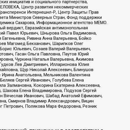
ких инициатив и социального партнерства,
ЕЛОВЕКА, Центр развития некоммерческих
 Трансперенси Интернешнл-Р, Центр Защиты Прав
овета Министров Северных Стран, Фонд поддержки
адемика Сахарова, Информационное агентство МЕМО.
ый вердикт, Евразийская антимонопольная
кий Павел Юрьевич, Шнырова Ольга Вадимовна,
 Евгеньевна, Ривина Анна Валерьевна, Бойко
хоев Магомед Бекханович, Шарипков Олег
Борис Юльевич, Созаев Валерий Валерьевич,
тович, Гасан Ольга Павловна, Паутов Юрий
ровна, Чуркина Наталья Валерьевна, Акимова
 Гудков Лев Дмитриевич, Илларионова Юлия
ихайловна, Щур Николай Алексеевич, Блинушов
е Ирина Анатольевна, Мельникова Валентина
Беляев Сергей Иванович, Голубева Елена
ила Залмановна, Кокорина Екатерина Алексеевна,
, Шахова Елена Владимировна, Подузов Сергей
ин Вячеслав Иванович, Шабад Анатолий Ефимович,
вна, Смирнов Владимир Александрович, Вицин
ег Петрович, Полякова Мара Федоровна, Резник