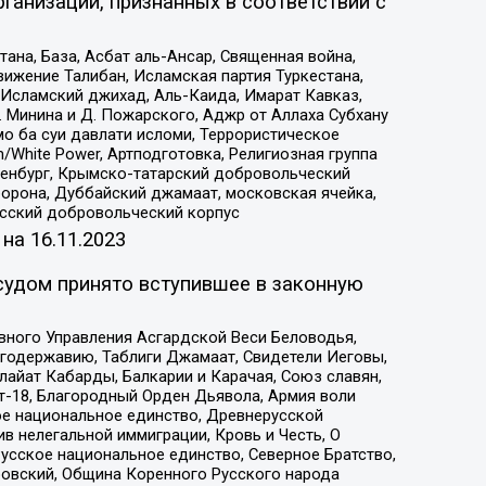
ганизаций, признанных в соответствии с
на, База, Асбат аль-Ансар, Священная война,
ижение Талибан, Исламская партия Туркестана,
Исламский джихад, Аль-Каида, Имарат Кавказ,
 Минина и Д. Пожарского, Аджр от Аллаха Субхану
о ба суи давлати исломи, Террористическое
/White Power, Артподготовка, Религиозная группа
Оренбург, Крымско-татарский добровольческий
орона, Дуббайский джамаат, московская ячейка,
усский добровольческий корпус
 на
16.11.2023
судом принято вступившее в законную
вного Управления Асгардской Веси Беловодья,
годержавию, Таблиги Джамаат, Свидетели Иеговы,
айат Кабарды, Балкарии и Карачая, Союз славян,
т-18, Благородный Орден Дьявола, Армия воли
ое национальное единство, Древнерусской
 нелегальной иммиграции, Кровь и Честь, О
усское национальное единство, Северное Братство,
ровский, Община Коренного Русского народа