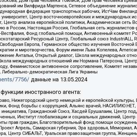
зскова, Дом прав человека Тбилиси, Дом прав человека Ерева
едований им Вилфрида Мартенса, Сетевое объединение журнали
Международная федерация транспортных рабочих, ИстЧам Финлан
й университет, Центр восточноевропейских и международных и
, Центр анализа европейской политики, Академическая сеть Во
ю в России, Настоящая Россия, Глобальная сеть журналистов
естфалия, Фонд глобальной помощи, Антивоенный комитет России,
татарский Ресурсный Центр, Глобальный союз IndustriALL, Russi
 Свободная Европа, Германское общество изучения Восточной 
и и миротворчества, Форум имени Льва Копелева, American Counci
ое движение Антальи, Открытый диалог, Школа международных отн
Школа международных отношений им Нормана Патерсона, Центр
ду, Феминистское антивоенное сопротивление, Комитет независ
а, Либерально-демократическая Лига Украины
uments/7756/
данные на
13.05.2024
функции иностранного агента:
раво, Нижегородский центр немецкой и европейской культуры,
тики, Фонд борьбы с коррупцией, Альянс врачей, НАСИЛИЮ.НЕТ,
я инициатива, Гражданский Союз, Хасдей Ерушалаим, Центр по
юченных, Институт глобализации и социальных движений, Цент
ты прав граждан, Благотворительный фонд помощи осужденным
а, Проект Апрель, Самарская губерния, Эра здоровья, Мемориал
ера, Центр СИБАЛЬТ, Уральская правозащитная группа, Женщины