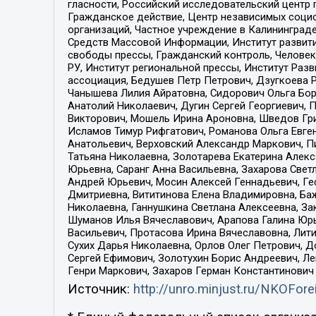
гласности, Российский исследовательский центр 
Гражданское действие, Центр независимых соци
организаций, Частное учреждение в Калининград
Средств Массовой Информации, Институт развити
свободы прессы, Гражданский контроль, Человек
РУ, Институт региональной прессы, Институт Ра
ассоциация, Бедушев Петр Петрович, Дзугкоева 
Чанышева Лилия Айратовна, Сидорович Ольга Бори
Анатолий Николаевич, Дугин Сергей Георгиевич, 
Викторович, Мошель Ирина Ароновна, Шведов Гри
Исламов Тимур Рифгатович, Романова Ольга Евге
Анатольевич, Верховский Александр Маркович, П
Татьяна Николаевна, Золотарева Екатерина Алек
Юрьевна, Саранг Анна Васильевна, Захарова Свет
Андрей Юрьевич, Мосин Алексей Геннадьевич, Ге
Дмитриевна, Вититинова Елена Владимировна, Ба
Николаевна, Ганнушкина Светлана Алексеевна, За
Шуманов Илья Вячеславович, Арапова Галина Юрь
Васильевич, Протасова Ирина Вячеславовна, Лит
Сухих Дарья Николаевна, Орлов Олег Петрович, 
Сергей Ефимович, Золотухин Борис Андреевич, Л
Генри Маркович, Захаров Герман Константинович
Источник:
http://unro.minjust.ru/NKOFore