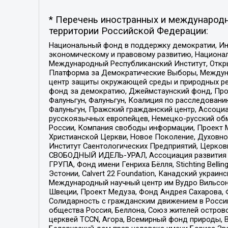
* Перечень иностранных и международн
территории Российской Федерации:
Национальный фонд в поддержку демократии, Ин
экономическому и правовому развитию, Национ
Международный Республиканский Институт, Откры
Платформа за Демократические Выборы, Междуна
центр защиты окружающей среды и природных ресу
фонд за демократию, Джеймстаунский фонд, Прож
Фалуньгун, Фалуньгун, Коалиция по расследован
Фалуньгун, Пражский гражданский центр, Ассоци
русскоязычных европейцев, Немецко-русский об
России, Компания свободы информации, Проект М
Христианской Церкви, Новое Поколение, Духовн
Институт Саентологических Предприятий, Церков
СВОБОДНЫЙ ИДЕЛЬ-УРАЛ, Ассоциация развития ж
ГРУПА, Фонд имени Генриха Бёлля, Stichting Bellin
Эстонии, Calvert 22 Foundation, Канадский укра
Международный научный центр им Вудро Вильсона
Швеции, Проект Медуза, Фонд Андрея Сахарова, Ф
Солидарность с гражданским движением в России 
общества Россия, Беллона, Союз жителей острово
церквей TCCN, Агора, Всемирный фонд природы, B