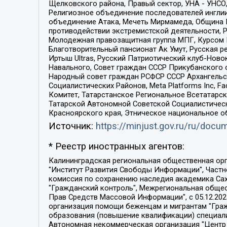
Щелковского района, Правый сектор, УНА - УНСО, У
Религиозное объединение последователей инглии
объединение Атака, Мечеть Мирмамеда, Община К
противодействии экстремистской деятельности, 
Молодежная правозащитная группа МПГ, Курсом П
Благотворительный пансионат Ак Умут, Русская ре
Иртыш Ultras, Русский Патриотический клуб-Нов
Навального, Совет граждан СССР Прикубанского 
Народный совет граждан РСФСР СССР Архангельск
Социалистических Районов, Meta Platforms Inc, 
Комитет, Татарстанское Региональное Всетатар
Татарской Автономной Советской Социалистическ
Красноярского края, Этническое национальное о
Источник:
https://minjust.gov.ru/ru/doc
* Реестр иностранных агентов:
Калининградская региональная общественная организация "Экозащита!-Женсовет", Фонд содействия защите прав и свобод граждан "Общественный вердикт", Фонд "Институт Развития Свободы Информации", Частное учреждение "Информационное агентство МЕМО. РУ", Региональная общественная организация "Общественная комиссия по сохранению наследия академика Сахарова", Фонд поддержки свободы прессы, Санкт-Петербургская общественная правозащитная организация "Гражданский контроль", Межрегиональная общественная организация "Информационно-просветительский центр "Мемориал", Региональный Фонд "Центр Защиты Прав Средств Массовой Информации", с 05.12.2023 Фонд "Центр Защиты Прав Средств массовой информации", Региональная общественная благотворительная организация помощи беженцам и мигрантам "Гражданское содействие", Негосударственное образовательное учреждение дополнительного профессионального образования (повышение квалификации) специалистов "АКАДЕМИЯ ПО ПРАВАМ ЧЕЛОВЕКА", Свердловская региональная общественная организация "Сутяжник", Автономная некоммерческая организация "Центр независимых социологических исследований", Союз общественных объединений "Российский исследовательский центр по правам человека", Региональное общественное учреждение научно-информационный центр "МЕМОРИАЛ", Некоммерческая организация "Фонд защиты гласности", Автономная некоммерческая организация "Институт прав человека", Городская общественная организация "Екатеринбургское общество "МЕМОРИАЛ", Городская общественная организация "Рязанское историко-просветительское и правозащитное общество "Мемориал" (Рязанский Мемориал), Челябинский региональный орган общественной самодеятельности – женское общественное объединение "Женщины Евразии", Челябинский региональный орган общественной самодеятельности "Уральская правозащитная группа", Фонд содействия защите здоровья и социальной справедливости имени Андрея Рылькова, Автономная Некоммерческая Организация "Аналитический Центр Юрия Левады", Автономная некоммерческая организация социальной поддержки населения "Проект Апрель", Региональная общественная организация помощи женщинам и детям, находящимся в кризисной ситуации "Информационно-методический центр "Анна", Фонд содействия развитию массовых коммуникаций и правовому просвещению "Так-так-Так", Фонд содействия устойчивому развитию "Серебряная тайга", Свердловский региональный общественный фонд социальных проектов "Новое время", "Idel.Реалии", Кавказ.Реалии, Крым.Реалии, Телеканал Настоящее Время, Татаро-башкирская служба Радио Свобода (Azatliq Radiosi), Радио Свободная Европа/Радио Свобода (PCE/PC), "Сибирь.Реалии", "Фактограф", Благотворительный фонд помощи осужденным и их семьям, Автономная некоммерческая организация "Институт глобализации и социальных движений", Фонд "В защиту прав заключенных", Частное учреждение "Центр поддержки и содействия развитию средств массовой информации", Пензенский региональный общественный благотворительный фонд "Гражданский союз", "Север.Реалии", Некоммерческая организация Фонд "Правовая инициатива", 