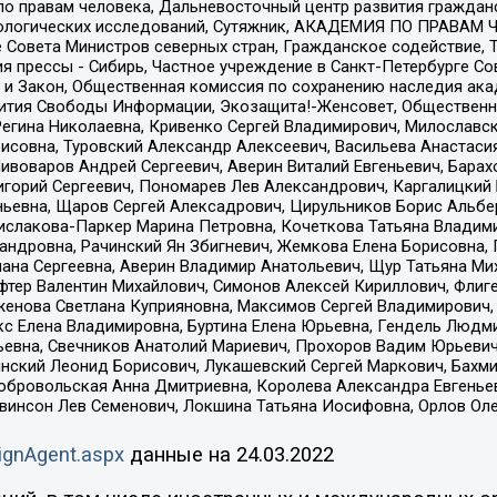
по правам человека, Дальневосточный центр развития гражданс
ологических исследований, Сутяжник, АКАДЕМИЯ ПО ПРАВАМ Ч
е Совета Министров северных стран, Гражданское содействие,
я прессы - Сибирь, Частное учреждение в Санкт-Петербурге С
 и Закон, Общественная комиссия по сохранению наследия ак
звития Свободы Информации, Экозащита!-Женсовет, Общественн
Регина Николаевна, Кривенко Сергей Владимирович, Милославс
совна, Туровский Александр Алексеевич, Васильева Анастасия
Пивоваров Андрей Сергеевич, Аверин Виталий Евгеньевич, Бара
горий Сергеевич, Пономарев Лев Александрович, Каргалицкий 
ньевна, Щаров Сергей Алексадрович, Цирульников Борис Альбер
ислакова-Паркер Марина Петровна, Кочеткова Татьяна Владими
сандровна, Рачинский Ян Збигневич, Жемкова Елена Борисовна,
лана Сергеевна, Аверин Владимир Анатольевич, Щур Татьяна М
фтер Валентин Михайлович, Симонов Алексей Кириллович, Флиг
женова Светлана Куприяновна, Максимов Сергей Владимирович, 
кс Елена Владимировна, Буртина Елена Юрьевна, Гендель Людм
евна, Свечников Анатолий Мариевич, Прохоров Вадим Юрьевич
инский Леонид Борисович, Лукашевский Сергей Маркович, Бахм
Добровольская Анна Дмитриевна, Королева Александра Евгенье
евинсон Лев Семенович, Локшина Татьяна Иосифовна, Орлов Ол
ignAgent.aspx
данные на
24.03.2022