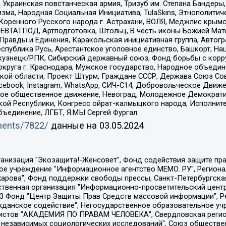
краинская повстанческая армия, Тризуб им. Степана Бандеры, Бр
зма, Народная Социальная Инициатива, TulaSkins, Этнополитич
оренного Русского народа г. Астрахани, ВОЛЯ, Меджлис крымс
РЕВТАТПОД, Артподготовка, Штольц, В честь иконы Божией Мате
равды и Единения, Каракольская инициативная группа, Автогра
спублика Русь, Арестантское уголовное единство, Башкорт, Наци
окузнецк/РПК, Сибирский державный союз, Фонд борьбы с кор
округа г. Краснодара, Мужское государство, Народное объедин
ой области, Проект Штурм, Граждане СССР, Держава Союз Сов
Facebook, Instagram, WhatsApp, СИЧ-С14, Добровольческое Движ
ское общественное движение, Невоград, Молодежное Демократ
ой Республики, Конгресс ойрат-калмыцкого народа, Исполнит
бъединение, ЛГБТ, Я.МЫ Сергей Фургал
uments/7822/
данные на
03.05.2024
Общество с ограниченной ответственностью "Радио Свободная Европа/Радио Свобода", Чешское информационное агентство "MEDIUM-ORIENT", Красноярская региональная общественная организация "Мы против СПИДа", Камалягин Денис Николаевич, Маркелов Сергей Евгеньевич, Пономарев Лев Александрович, Савицкая Людмила Алексеевна, Автономная некоммерческая организация "Центр по работе с проблемой насилия "НАСИЛИЮ.НЕТ", Межрегиональный профессиональный союз работников здравоохранения "Альянс врачей", Юридическое лицо, зарегистрированное в Латвийской Республике, SIA "Medusa Project" (регистрационный номер 40103797863, дата регистрации 10.06.2014), Некоммерческая организация "Фонд по борьбе с коррупцией", Автономная некоммерческая организация "Институт права и публичной политики", Баданин Роман Сергеевич, Гликин Максим Александрович, Железнова Мария Михайловна, Лукьянова Юлия Сергеевна, Маетная Елизавета Витальевна, Маняхин Петр Борисович, Чуракова Ольга Владимировна, Ярош Юлия Петровна, Юридическое лицо "The Insider SIA", зарегистрированное в Риге, Латвийская Республика (дата регистрации 26.06.2015), являющееся администратором доменного имени интернет-издания "The Insider SIA", https://theins.ru, Постернак Алексей Евгеньевич, Рубин Михаил Аркадьевич, Анин Роман Александрович, Юридическое лицо Istories fonds, зарегистрированное в Латвийской Республике (регистрационный номер 50008295751, дата регистрации 24.02.2020), Великовский Дмитрий Александрович, Долинина Ирина Николаевна, Мароховская Алеся Алексеевна, Шлейнов Роман Юрьевич, Шмагун Олеся Валентиновна, Общество с ограниченной ответственностью "Альтаир 2021", Общество с ограниченной ответственностью "Вега 2021", Общество с ограниченной ответственностью "Главный редактор 2021", Общество с ограниченной ответственностью "Ромашки монолит", Важенков Артем Валерьевич, Ивановская областная общественная организация "Центр гендерных исследований", Гурман Юрий Альбертович, Медиапроект "ОВД-Инфо", Егоров Владимир Владимирович, Жилинский Владимир Александрович, Общество с ограниченной ответственностью "ЗП", Иванова София Юрьевна, Карезина Инна Павловна, Кильтау Екатерина Викторовна, Петров Алексей Викторович, Пискунов Сергей Евгеньевич, Смирнов Сергей Сергеевич, Тихонов Михаил Сергеевич, Общество с ограниченной ответственностью "ЖУРНАЛИСТ-ИНОСТРАННЫЙ АГЕНТ", Арапова Галина Юрьевна, Вольтская Татьяна Анатольевна, Американская компания "Mason G.E.S. Anonymous Foundation" (США), являющаяся владельцем интернет-издания https://mnews.world/, Компания "Stichting Bellingcat", зарегистрированная в Нидерландах (дата регистрации 11.07.2018), Захаров Андрей Вячеславович, Клепиковская Екатерина Дмитриевна, Общество с ограниченной ответственностью "МЕМО", Перл Роман Александрович, Симонов Евгений Алексеевич, Соловьева Елена Анатольевна, Сотников Даниил Владимирович, Сурначева Елизавета Дмитриевна, Автономная некоммерческая организация по защите прав человека и информированию населения "Якутия – Наше Мнение", Общество с ограниченной ответственностью "Москоу диджитал медиа", с 26.01.2023 Общество с ограниченной ответственностью "Чайка Белые сады", Ветошкина Валерия Валерьевна, Заговора Максим Александрович, Межрегиональное общественное движение "Российская ЛГБТ - сеть", Оленичев Максим Владимирович, Павлов Иван Юрьевич, Скворцова Елена Сергеевна, Общество с ограниченной ответственностью "Как бы инагент", Кочетков Игорь Викторович, Общество с ограниченной ответственностью "Честные выборы", Еланчик Олег Александрович, Общество с ограниченной ответственностью "Нобелевский призыв", Гималова Регина Эмилевна, Григорьев Андрей Валерьевич, Григорьева Алина Александровна, Ассоциация по содействию защите прав призывников, альтернативнослужащих и военнослужащих "Правозащитная группа "Гражданин.Армия.Право", Хисамова Регина Фаритовна, Автономная некоммерческая организация по реализа