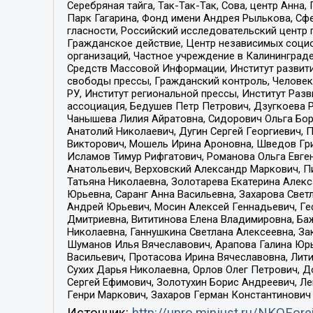
Серебряная тайга, Так-Так-Так, Сова, центр Анн
Парк Гагарина, Фонд имени Андрея Рылькова, Сф
гласности, Российский исследовательский центр 
Гражданское действие, Центр независимых соци
организаций, Частное учреждение в Калининград
Средств Массовой Информации, Институт развити
свободы прессы, Гражданский контроль, Человек
РУ, Институт региональной прессы, Институт Ра
ассоциация, Бедушев Петр Петрович, Дзугкоева 
Чанышева Лилия Айратовна, Сидорович Ольга Бори
Анатолий Николаевич, Дугин Сергей Георгиевич, 
Викторович, Мошель Ирина Ароновна, Шведов Гри
Исламов Тимур Рифгатович, Романова Ольга Евге
Анатольевич, Верховский Александр Маркович, П
Татьяна Николаевна, Золотарева Екатерина Алек
Юрьевна, Саранг Анна Васильевна, Захарова Свет
Андрей Юрьевич, Мосин Алексей Геннадьевич, Ге
Дмитриевна, Вититинова Елена Владимировна, Ба
Николаевна, Ганнушкина Светлана Алексеевна, За
Шуманов Илья Вячеславович, Арапова Галина Юрь
Васильевич, Протасова Ирина Вячеславовна, Лит
Сухих Дарья Николаевна, Орлов Олег Петрович, 
Сергей Ефимович, Золотухин Борис Андреевич, Л
Генри Маркович, Захаров Герман Константинович
Источник:
http://unro.minjust.ru/NKOFore