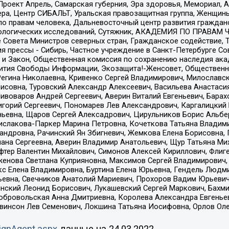
а, Проект Апрель, Самарская губерния, Эра здоровья, Мемориал
ера, Центр СИБАЛЬТ, Уральская правозащитная группа, Женщины
по правам человека, Дальневосточный центр развития гражданс
ологических исследований, Сутяжник, АКАДЕМИЯ ПО ПРАВАМ Ч
е Совета Министров северных стран, Гражданское содействие,
я прессы - Сибирь, Частное учреждение в Санкт-Петербурге С
 и Закон, Общественная комиссия по сохранению наследия ак
звития Свободы Информации, Экозащита!-Женсовет, Общественн
Регина Николаевна, Кривенко Сергей Владимирович, Милославс
совна, Туровский Александр Алексеевич, Васильева Анастасия
Пивоваров Андрей Сергеевич, Аверин Виталий Евгеньевич, Бара
горий Сергеевич, Пономарев Лев Александрович, Каргалицкий 
ньевна, Щаров Сергей Алексадрович, Цирульников Борис Альбер
ислакова-Паркер Марина Петровна, Кочеткова Татьяна Владими
сандровна, Рачинский Ян Збигневич, Жемкова Елена Борисовна,
лана Сергеевна, Аверин Владимир Анатольевич, Щур Татьяна М
фтер Валентин Михайлович, Симонов Алексей Кириллович, Флиг
женова Светлана Куприяновна, Максимов Сергей Владимирович, 
кс Елена Владимировна, Буртина Елена Юрьевна, Гендель Людм
евна, Свечников Анатолий Мариевич, Прохоров Вадим Юрьевич
инский Леонид Борисович, Лукашевский Сергей Маркович, Бахм
Добровольская Анна Дмитриевна, Королева Александра Евгенье
евинсон Лев Семенович, Локшина Татьяна Иосифовна, Орлов Ол
ignAgent.aspx
данные на
24.03.2022