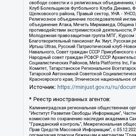
свободе совести и о религиозных объединениях,
Клуб Болельщиков Футбольного Клуба Динамо, Фа
Щелковского района, Правый сектор, УНА - УНСО, У
Религиозное объединение последователей инглии
объединение Атака, Мечеть Мирмамеда, Община К
противодействии экстремистской деятельности, 
Молодежная правозащитная группа МПГ, Курсом П
Благотворительный пансионат Ак Умут, Русская ре
Иртыш Ultras, Русский Патриотический клуб-Нов
Навального, Совет граждан СССР Прикубанского 
Народный совет граждан РСФСР СССР Архангельск
Социалистических Районов, Meta Platforms Inc, 
Комитет, Татарстанское Региональное Всетатар
Татарской Автономной Советской Социалистическ
Красноярского края, Этническое национальное о
Источник:
https://minjust.gov.ru/ru/doc
* Реестр иностранных агентов:
Калининградская региональная общественная организация "Экозащита!-Женсовет", Фонд содействия защите прав и свобод граждан "Общественный вердикт", Фонд "Институт Развития Свободы Информации", Частное учреждение "Информационное агентство МЕМО. РУ", Региональная общественная организация "Общественная комиссия по сохранению наследия академика Сахарова", Фонд поддержки свободы прессы, Санкт-Петербургская общественная правозащитная организация "Гражданский контроль", Межрегиональная общественная организация "Информационно-просветительский центр "Мемориал", Региональный Фонд "Центр Защиты Прав Средств Массовой Информации", с 05.12.2023 Фонд "Центр Защиты Прав Средств массовой информации", Региональная общественная благотворительная организация помощи беженцам и мигрантам "Гражданское содействие", Негосударственное образовательное учреждение дополнительного профессионального образования (повышение квалификации) специалистов "АКАДЕМИЯ ПО ПРАВАМ ЧЕЛОВЕКА", Свердловская региональная общественная организация "Сутяжник", Автономная некоммерческая организация "Центр независимых социологических исследований", Союз общественных объединений "Российский исследовательский центр по правам человека", Региональное общественное учреждение научно-информационный центр "МЕМОРИАЛ", Некоммерческая организация "Фонд защиты гласности", Автономная некоммерческая организация "Институт прав человека", Городская общественная организация "Екатеринбургское общество "МЕМОРИАЛ", Городская общественная организация "Рязанское историко-просветительское и правозащитное общество "Мемориал" (Рязанский Мемориал), Челябинский региональный орган общественной самодеятельности – женское общественное объединение "Женщины Евразии", Челябинский региональный орган общественной самодеятельности "Уральская правозащитная группа", Фонд содействия защите здоровья и социальной справедливости имени Андрея Рылькова, Автономная Некоммерческая Организация "Аналитический Центр Юрия Левады", Автономная некоммерческая организация социальной поддержки населения "Проект Апрель", Региональная общественная организация помощи женщинам и детям, находящимся в кризисной ситуации "Информационно-методический центр "Анна", Фонд содействия развитию массовых коммуникаций и правовому просвещению "Так-так-Так", Фонд содействия устойчивому развитию "Серебряная тайга", Свердловский региональный общественный фонд социальных проектов "Новое время", "Idel.Реалии", Кавказ.Реалии, Крым.Реалии, Телеканал Настоящее Время, Татаро-башкирская служба Радио Свобода (Azatliq Radiosi), Радио Свободная Европа/Радио Свобода (PCE/PC), "Сибирь.Реалии", "Фактограф", Благотворительный фонд помощи осужденным и их семьям, Автономная некоммерческая организация "Институт глобализации и социальных движений", Фонд "В защиту прав заключенных", Частное учреждение "Центр поддержки и содействия развитию средств массовой информации", Пензенский региональный общественный благотворительный фонд "Гражданский союз", "Север.Реалии", Некоммерческая организация Фонд "Правовая инициатива", 