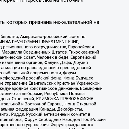
ть которых признана нежелательной на
общество, Американо-российский фонд по
 MEDIA DEVELOPMENT INVESTMENT FUND,
 регионального сотрудничества, Европейская
 Маршалла Соединенных Штатов, Тихоокеанский
нтический совет, Человек в беде, Европейский
 извлечения органов, Фалунь Дафа, Друзья
рганизация по расследованию преследований
тр либеральной современности, Форум
 Оксфордский российский фонд, Фонд Будущее
е Управление Евангельских Христиан Украинской
еждународное христианское движение, Всемирный
людению за выборами, Республика Польша,
народных Отношений, КРИМСЬКА ПРАВОЗАХИСНА
ы Центральной и Восточной Европы, Фонд Открытой
иональная федерация Канады, Декабристы,
тр , Риддл, Русский антивоенный комитет в
nternational, Форум Свободных Народов ПостРоссии,
дарственного управления, Форум гражданского