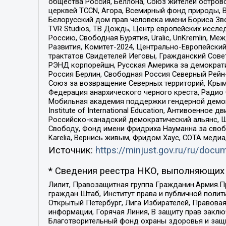
общества Россия, Беллона, Союз жителей острово
церквей TCCN, Агора, Всемирный фонд природы, B
Белорусский дом прав человека имени Бориса Зво
TVR Studios, ТВ Дождь, Центр европейских иссл
Россию, Свободная Бурятия, Uralic, UnKremlin, 
Развития, Комитет-2024, Центрально-Европейски
трактатов Свидетелей Иеговы, Гражданский Совет
РЭНД корпорейшн, Русская Америка за демократи
Россия Берлин, Свободная Россия Северный Рейн-В
Союз за возвращение Северных территорий, Крымско
Федерация анархического черного креста, Радио
Мобильная академия поддержки гендерной демократи
Institute of International Education, Антивоенн
Российско-канадский демократический альянс, 
Свободу, Фонд имени Фридриха Науманна за свобо
Karelia, Вернись живым, Фридом Хаус, СОТА меди
Источник:
https://minjust.gov.ru/ru/doc
* Сведения реестра НКО, выполняющих 
Лилит, Правозащитная группа Гражданин.Армия.П
граждан Штаб, Институт права и публичной поли
Открытый Петербург, Лига Избирателей, Правова
информации, Горячая Линия, В защиту прав закл
Благотворительный фонд охраны здоровья и защи