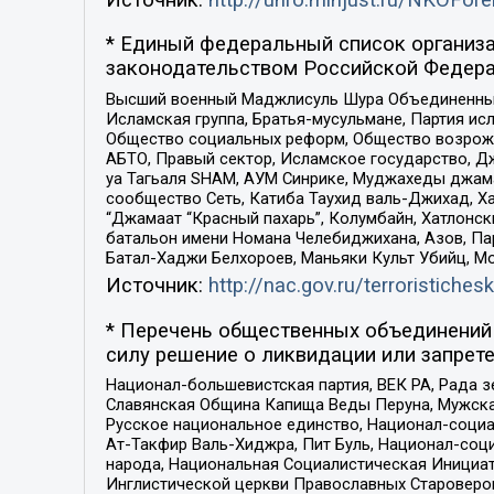
* Единый федеральный список организа
законодательством Российской Федера
Высший военный Маджлисуль Шура Объединенных с
Исламская группа, Братья-мусульмане, Партия ис
Общество социальных реформ, Общество возрожд
АБТО, Правый сектор, Исламское государство, Д
уа Тагьаля SHAM, АУМ Синрике, Муджахеды джама
сообщество Сеть, Катиба Таухид валь-Джихад, Хай
“Джамаат “Красный пахарь”, Колумбайн, Хатлонск
батальон имени Номана Челебиджихана, Азов, Па
Батал-Хаджи Белхороев, Маньяки Культ Убийц, М
Источник:
http://nac.gov.ru/terroristichesk
* Перечень общественных объединений 
силу решение о ликвидации или запрете
Национал-большевистская партия, ВЕК РА, Рада 
Славянская Община Капища Веды Перуна, Мужская
Русское национальное единство, Национал-социа
Ат-Такфир Валь-Хиджра, Пит Буль, Национал-соц
народа, Национальная Социалистическая Инициат
Инглистической церкви Православных Староверов