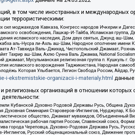
ций, в том числе иностранных и международных ор
ции террористическими:
ил моджахедов Кавказа, Конгресс народов Ичкерии и Дагеста
ламского освобождения, Лашкар-И-Тайба, Исламская группа, Дв
ения исламского наследия, Дом двух святых, Джунд аш-Шам, 
жабха аль-Нусра ли-Ахль аш-Шам, Народное ополчение имени К.
ата Ат-Тавхида Валь-Джихад, Чистопольский Джамаат, Рохнам
ят Тахрир аш-Шам, Ахлю Сунна Валь Джамаа, National Socialism
ий джамаат, Мусульманская религиозная группа п. Кушкуль г. 
ртия исламского возрождения Таджикистана, Народная самооб
олодёжь Которая Улыбается, Легион Свобода России, Айдар, Р
ie-i-ekstremistskie-organizacii-i-materialy.html
данные
и религиозных организаций в отношении которых 
 деятельности:
земли Кубанской Духовно Родовой Державы Русь, Община Духо
 Духовная Семинария Староверов-Инглингов, Нурджулар, К Бо
листическое общество, Джамаат мувахидов, Объединенный Вил
иалистическая рабочая партия России, Славянский союз, Форма
ива города Череповца, Духовно-Родовая Держава Русь, Русск
-Инглингов, Русский общенациональный союз, Движение против