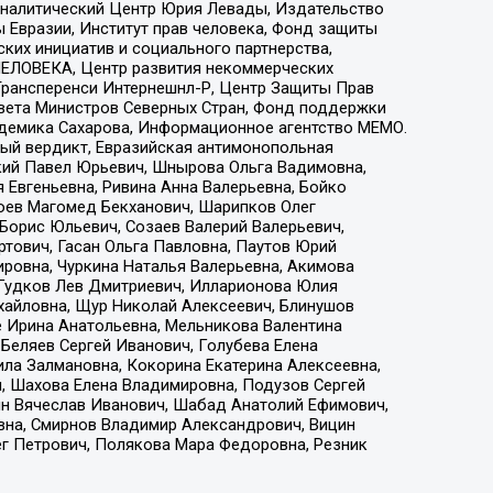
, Аналитический Центр Юрия Левады, Издательство
 Евразии, Институт прав человека, Фонд защиты
ких инициатив и социального партнерства,
ЕЛОВЕКА, Центр развития некоммерческих
 Трансперенси Интернешнл-Р, Центр Защиты Прав
овета Министров Северных Стран, Фонд поддержки
адемика Сахарова, Информационное агентство МЕМО.
ый вердикт, Евразийская антимонопольная
кий Павел Юрьевич, Шнырова Ольга Вадимовна,
 Евгеньевна, Ривина Анна Валерьевна, Бойко
хоев Магомед Бекханович, Шарипков Олег
Борис Юльевич, Созаев Валерий Валерьевич,
тович, Гасан Ольга Павловна, Паутов Юрий
ровна, Чуркина Наталья Валерьевна, Акимова
 Гудков Лев Дмитриевич, Илларионова Юлия
ихайловна, Щур Николай Алексеевич, Блинушов
е Ирина Анатольевна, Мельникова Валентина
Беляев Сергей Иванович, Голубева Елена
ила Залмановна, Кокорина Екатерина Алексеевна,
, Шахова Елена Владимировна, Подузов Сергей
ин Вячеслав Иванович, Шабад Анатолий Ефимович,
вна, Смирнов Владимир Александрович, Вицин
ег Петрович, Полякова Мара Федоровна, Резник