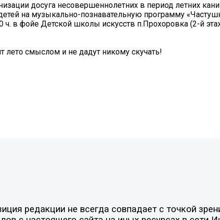
низации досуга несовершеннолетних в период летних кани
 детей на музыкально-познавательную программу «Частуш
00 ч. в фойе Детской школы искусств п.Прохоровка (2-й эт
 лето смыслом и не дадут никому скучать!
ция редакции не всегда совпадает с точкой зрени
ов с настоящего сайта на иных ресурсах в сети И