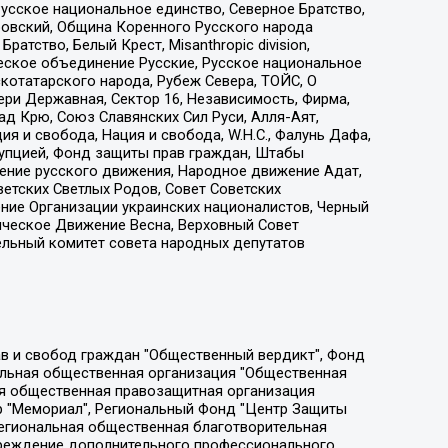
усское национальное единство, Северное Братство,
ровский, Община Коренного Русского народа
атство, Белый Крест, Misanthropic division,
еское объединение Русские, Русское национальное
котатарского народа, Рубеж Севера, ТОЙС, О
ри Державная, Сектор 16, Независимость, Фирма,
д Крю, Союз Славянских Сил Руси, Алля-Аят,
я и свобода, Нация и свобода, W.H.С., Фалунь Дафа,
рупцией, Фонд защиты прав граждан, Штабы
ение русского движения, Народное движение Адат,
етских Светлых Родов, Совет Советских
ение Организации украинских националистов, Черный
ическое Движение Весна, Верховный Совет
ельный комитет совета народных депутатов
ции социально-правовых программ "Лилит", Дальневосточное общественное движение "Маяк", Санкт-Петербургская ЛГБТ-инициативная группа "Выход", Инициативная группа ЛГБТ+ "Реверс", Алексеев Андрей Викторович, Бекбулатова Таисия Львовна, Беляев Иван Михайлович, Владыкина Елена Сергеевна, Гельман Марат Александрович, Никульшина Вероника Юрьевна, Толоконникова Надежда Андреевна, Шендерович Виктор Анатольевич, Общество с ограниченной ответственностью "Данное сообщение", Общество с ограниченной ответственностью Издательский дом "Новая глава", Айнбиндер Александра Александровна, Московский комьюнити-центр для ЛГБТ+инициатив, Благотворительный фонд развития филантропии, Deutsche Welle (Германия, Kurt-Schumacher-Strasse 3, 53113 Bonn), Борзунова Мария Михайловна, Воробьев Виктор Викторович, Голубева Анна Львовна, Константинова Алла Михайловна, Малкова Ирина Владимировна, Мурадов Мурад Абдулгалимович, Осетинская Елизавета Николаевна, Понасенков Евгений Николаевич, Ганапольский Матвей Юрьевич, Киселев Евгений Алексеевич, Борухович Ирина Григорьевна, Дремин Иван Тимофеевич, Дубровский Дмитрий Викторович, Красноярская региональная общественная организация поддержки и развития альтернативных образовательных технологий и межкультурных коммуникаций "ИНТЕРРА", Маяковская Екатерина Алексеевна, Фейгин Марк Захарович, Филимонов Андрей Викторович, Дзугкоева Регина Николаевна, Доброхотов Роман Александрович, Дудь Юрий Александрович, Елкин Сергей Владимирович, Кругликов Кирилл Игоревич, Сабунаева Мария Леонидовна, Семенов Алексей Владимирович, Шаинян Карен Багратович, Шульман Екатерина Михайловна, Асафьев Артур Валерьевич, Вахштайн Виктор Семенович, Венедиктов Алексей Алексеевич, Лушникова Екатерина Евгеньевна, Волков Леонид Михайлович, Невзоров Александр Глебович, Пархоменко Сергей Борисович, Сироткин Ярослав Николаевич, Кара-Мурза Владимир Владимирович, Баранова Наталья Владимировна, Гозман Леонид Яковлевич, Кагарлицкий Борис Юльевич, Климарев Михаил Валерьевич, Милов Владимир Станиславович, Автономная некоммерческая организация Краснодарский центр современного искусства "Типография", Моргенштерн Алишер Тагирович, Соболь Любовь Эдуардовна, Общество с ограниченной ответственностью "ЛИЗА НОРМ", Каспаров Гарри Кимович, Ходорковский Михаил Борисович, Общество с ограниченной ответственностью "Апрельские тезисы", Данилович Ирина Брониславовна, Кашин Олег Владимирович, Петров Николай Владимирович, Пивоваров Алексей Владимирович, Соколов Михаил Владимирович, Цветкова Юлия Владимировна, Чичваркин Евгений Александрович, Комитет против пыток/Команда против пыток, Общество с ограниченной ответственностью "Первый научный", Общество с ограниченной ответственностью "Вертолет и ко", Белоцерковская Вероника Борисовна, Кац Максим Евгеньевич, Лазарева Татьяна Юрьевна, Шаведдинов Руслан Табризович, Яшин Илья Валерьевич, Общество с ограниченной ответственностью "Иноагент ААВ", Алешковский Дмитрий Петрович, Альбац Евгения Марковна, Быков Дмитрий Львович, Галямина Юлия Евгеньевна, Лойко Сергей Леонидович, Мартынов Кирилл Константинович, Медведев Сергей Александрович, Крашенинников Федор Геннадиевич, Гордеева Катерина Вл