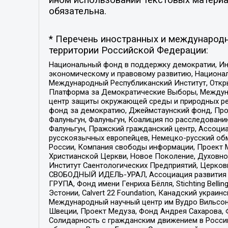
обязательна.
* Перечень иностранных и международн
территории Российской Федерации:
Национальный фонд в поддержку демократии, Ин
экономическому и правовому развитию, Национ
Международный Республиканский Институт, Откры
Платформа за Демократические Выборы, Междуна
центр защиты окружающей среды и природных ресу
фонд за демократию, Джеймстаунский фонд, Прож
Фалуньгун, Фалуньгун, Коалиция по расследован
Фалуньгун, Пражский гражданский центр, Ассоци
русскоязычных европейцев, Немецко-русский об
России, Компания свободы информации, Проект М
Христианской Церкви, Новое Поколение, Духовн
Институт Саентологических Предприятий, Церков
СВОБОДНЫЙ ИДЕЛЬ-УРАЛ, Ассоциация развития ж
ГРУПА, Фонд имени Генриха Бёлля, Stichting Bellin
Эстонии, Calvert 22 Foundation, Канадский укра
Международный научный центр им Вудро Вильсона
Швеции, Проект Медуза, Фонд Андрея Сахарова, Ф
Солидарность с гражданским движением в России 