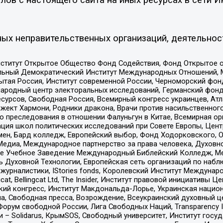
ых неправительственных организаций, деятельнос
ститут Открытое Общество Фонд Содействия, Фонд Открытое 
альный Демократический Институт Международных Отношений,
тая Россия, Институт современной России, Черноморский фонд
родный центр электоральных исследований, Германский фонд
рсов, Свободная Россия, Всемирный конгресс украинцев, Атла
ект Хармони, Родники дракона, Врачи против насильственного
ию преследования в отношении Фалуньгун в Китае, Всемирная о
ация школ политических исследований при Совете Европы, Цен
мен, Бард колледж, Европейский выбор, Фонд Ходорковского,
едиа, Международное партнерство за права человека, Духовно
ое Учебное Заведение Международный Библейский Колледж, М
ь Духовной Технологии, Европейская сеть организаций по наб
урналистики, IStories fonds, Королевский Институт Между
gcat, Bellingcat Ltd, The Insider, Институт правовой инициатив
инский конгресс, Институт Макдональда-Лорье, Украинская нац
, Свободная пресса, Возрождение, Всеукраинский духовный цен
орум свободной России, Лига Свободных Наций, Transparеncy I
– Solidarus, КрымSOS, Свободный университет, Институт госу