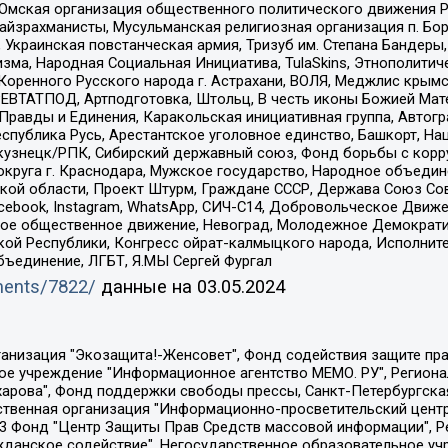
 Омская организация общественного политического движения Р
йзрахманисты, Мусульманская религиозная организация п. Бо
краинская повстанческая армия, Тризуб им. Степана Бандеры, Бр
зма, Народная Социальная Инициатива, TulaSkins, Этнополитич
оренного Русского народа г. Астрахани, ВОЛЯ, Меджлис крымс
РЕВТАТПОД, Артподготовка, Штольц, В честь иконы Божией Мате
равды и Единения, Каракольская инициативная группа, Автогра
спублика Русь, Арестантское уголовное единство, Башкорт, Наци
окузнецк/РПК, Сибирский державный союз, Фонд борьбы с кор
округа г. Краснодара, Мужское государство, Народное объедин
ой области, Проект Штурм, Граждане СССР, Держава Союз Сов
Facebook, Instagram, WhatsApp, СИЧ-С14, Добровольческое Движ
ское общественное движение, Невоград, Молодежное Демократ
ой Республики, Конгресс ойрат-калмыцкого народа, Исполнит
бъединение, ЛГБТ, Я.МЫ Сергей Фургал
uments/7822/
данные на
03.05.2024
Общество с ограниченной ответственностью "Радио Свободная Европа/Радио Свобода", Чешское информационное агентство "MEDIUM-ORIENT", Красноярская региональная общественная организация "Мы против СПИДа", Камалягин Денис Николаевич, Маркелов Сергей Евгеньевич, Пономарев Лев Александрович, Савицкая Людмила Алексеевна, Автономная некоммерческая организация "Центр по работе с проблемой насилия "НАСИЛИЮ.НЕТ", Межрегиональный профессиональный союз работников здравоохранения "Альянс врачей", Юридическое лицо, зарегистрированное в Латвийской Республике, SIA "Medusa Project" (регистрационный номер 40103797863, дата регистрации 10.06.2014), Некоммерческая организация "Фонд по борьбе с коррупцией", Автономная некоммерческая организация "Институт права и публичной политики", Баданин Роман Сергеевич, Гликин Максим Александрович, Железнова Мария Михайловна, Лукьянова Юлия Сергеевна, Маетная Елизавета Витальевна, Маняхин Петр Борисович, Чуракова Ольга Владимировна, Ярош Юлия Петровна, Юридическое лицо "The Insider SIA", зарегистрированное в Риге, Латвийская Республика (дата регистрации 26.06.2015), являющееся администратором доменного имени интернет-издания "The Insider SIA", https://theins.ru, Постернак Алексей Евгеньевич, Рубин Михаил Аркадьевич, Анин Роман Александрович, Юридическое лицо Istories fonds, зарегистрированное в Латвийской Республике (регистрационный номер 50008295751, дата регистрации 24.02.2020), Великовский Дмитрий Александрович, Долинина Ирина Николаевна, Мароховская Алеся Алексеевна, Шлейнов Роман Юрьевич, Шмагун Олеся Валентиновна, Общество с ограниченной ответственностью "Альтаир 2021", Общество с ограниченной ответственностью "Вега 2021", Общество с ограниченной ответственностью "Главный редактор 2021", Общество с ограниченной ответственностью "Ромашки монолит", Важенков Артем Валерьевич, Ивановская областная общественная организация "Центр гендерных исследований", Гурман Юрий Альбертович, Медиапроект "ОВД-Инфо", Егоров Владимир Владимирович, Жилинский Владимир Александрович, Общество с ограниченной ответственностью "ЗП", Иванова София Юрьевна, Карезина Инна Павловна, Кильтау Екатерина Викторовна, Петров Алексей Викторович, Пискунов Сергей Евгеньевич, Смирнов Сергей Сергеевич, Тихонов Михаил Сергеевич, Общество с ограниченной ответственностью "ЖУРНАЛИСТ-ИНОСТРАННЫЙ АГЕНТ", Арапова Галина Юрьевна, Вольтская Татьяна Анатольевна, Американская компания "Mason G.E.S. Anonymous Foundation" (США), являющаяся владельцем интернет-издания https://mnews.world/, Компания "Stichting Bellingcat", зарегистрированная в Нидерландах (дата регистрации 11.07.2018), Захаров Андрей Вячеславович, Клепиковская Екатерина Дмитриевна, Общество с ограниченной ответственностью "МЕМО", Перл Роман Александрович, Симонов Евгений Алексеевич, Соловьева Елена Анатольевна, Сотников Даниил Владимирович, Сурначева Елизавета Дмитриевна, Автономная некоммерческая организация по защите прав человека и информированию населения "Якутия – Наше Мнение", Общество с ограниченной ответственностью "Москоу диджитал медиа", с 26.01.2023 Общество с ограниченной ответственностью "Чайка Белые сады", Ветошкина Валерия Валерьевна, Заговора Максим Александрович, Межрегиональное общественное движение "Российская ЛГБТ - сеть", Оленичев Максим Владимирович, Павлов Иван Юрьевич, Скворцова Елена Сергеевна, Общество с ограниченной ответственностью "Как бы инагент", Кочетков Игорь Викторович, Общество с ограниченной ответственностью "Честные выборы", Еланчик Олег Александрович, Общество с ограниченной ответственностью "Нобелевский призыв", Гималова Регина Эмилевна, Григорьев Андрей Валерьевич, Григорьева Алина Александровна, Ассоциация по содействию защите прав призывников, альтернативнослужащих и военнослужащих "Правозащитная группа "Гражданин.Армия.Право", Хисамова Регина Фаритовна, Автономная некоммерческая организация по реализа