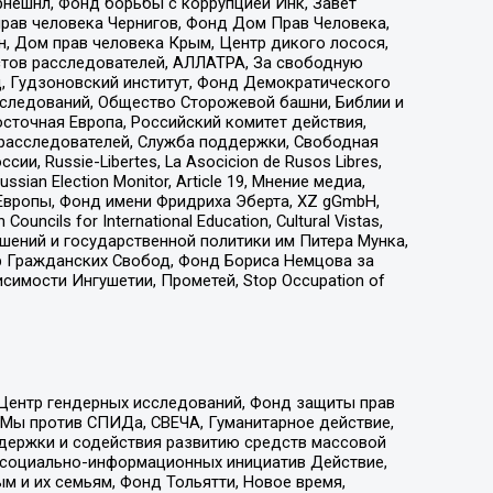
рнешнл, Фонд борьбы с коррупцией Инк, Завет
прав человека Чернигов, Фонд Дом Прав Человека,
н, Дом прав человека Крым, Центр дикого лосося,
стов расследователей, АЛЛАТРА, За свободную
д, Гудзоновский институт, Фонд Демократического
сследований, Общество Сторожевой башни, Библии и
сточная Европа, Российский комитет действия,
-расследователей, Служба поддержки, Свободная
 Russie-Libertes, La Asocicion de Rusos Libres,
an Election Monitor, Article 19, Мнение медиа,
Европы, Фонд имени Фридриха Эберта, XZ gGmbH,
ls for International Education, Cultural Vistas,
ошений и государственной политики им Питера Мунка,
 Гражданских Свобод, Фонд Бориса Немцова за
имости Ингушетии, Прометей, Stop Occupation of
 Центр гендерных исследований, Фонд защиты прав
 Мы против СПИДа, СВЕЧА, Гуманитарное действие,
ддержки и содействия развитию средств массовой
р социально-информационных инициатив Действие,
 и их семьям, Фонд Тольятти, Новое время,