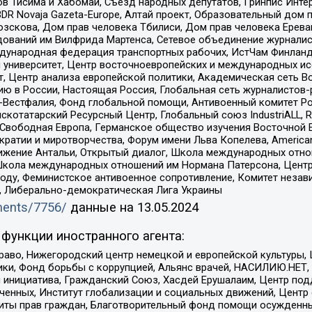
в Тисима и Хабомаи, Съезд народных депутатов, Гринпис Инте
DR Novaja Gazeta-Europe, Алтай проект, Образовательный дом 
зскова, Дом прав человека Тбилиси, Дом прав человека Ерева
едований им Вилфрида Мартенса, Сетевое объединение журнали
Международная федерация транспортных рабочих, ИстЧам Финлан
й университет, Центр восточноевропейских и международных и
, Центр анализа европейской политики, Академическая сеть Во
ю в России, Настоящая Россия, Глобальная сеть журналистов
естфалия, Фонд глобальной помощи, Антивоенный комитет России,
татарский Ресурсный Центр, Глобальный союз IndustriALL, Russi
 Свободная Европа, Германское общество изучения Восточной 
и и миротворчества, Форум имени Льва Копелева, American Counci
ое движение Антальи, Открытый диалог, Школа международных отн
Школа международных отношений им Нормана Патерсона, Центр
ду, Феминистское антивоенное сопротивление, Комитет независ
а, Либерально-демократическая Лига Украины
uments/7756/
данные на
13.05.2024
функции иностранного агента:
раво, Нижегородский центр немецкой и европейской культуры,
тики, Фонд борьбы с коррупцией, Альянс врачей, НАСИЛИЮ.НЕТ,
я инициатива, Гражданский Союз, Хасдей Ерушалаим, Центр по
юченных, Институт глобализации и социальных движений, Цент
ты прав граждан, Благотворительный фонд помощи осужденным