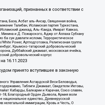
ганизаций, признанных в соответствии с
на, База, Асбат аль-Ансар, Священная война,
ижение Талибан, Исламская партия Туркестана,
Исламский джихад, Аль-Каида, Имарат Кавказ,
 Минина и Д. Пожарского, Аджр от Аллаха Субхану
о ба суи давлати исломи, Террористическое
/White Power, Артподготовка, Религиозная группа
Оренбург, Крымско-татарский добровольческий
орона, Дуббайский джамаат, московская ячейка,
усский добровольческий корпус
 на
16.11.2023
судом принято вступившее в законную
вного Управления Асгардской Веси Беловодья,
годержавию, Таблиги Джамаат, Свидетели Иеговы,
айат Кабарды, Балкарии и Карачая, Союз славян,
т-18, Благородный Орден Дьявола, Армия воли
ое национальное единство, Древнерусской
 нелегальной иммиграции, Кровь и Честь, О