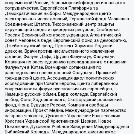
современной России, Черноморский фонд регионального
сотрудничества, Европейская Платформа за
Демократические Выборы, Международный центр
электоральных исследований, Германский фонд Маршалла
Соединенных Штатов, Тихоокеанский центр защиты
окружающей среды и природных ресурсов, Свободная
Россия, Всемирный конгресс украинцев, Атлантический
совет, Человек в беде, Европейский фонд за демократию,
Джеймстаунский фонд, Прожект Хармони, Родники
дракона, Врачи против насильственного извлечения
органов, Фалунь Дафа, Друзья Фалуньгун, Фалуньгун,
Коалиция по расследованию преследования в отношении
Фалуньгун в Китае, Всемирная организация по
расследованию преследований Фалуньгун, Пражский
гражданский центр, Ассоциация школ политических
исследований при Совете Европы, Центр либеральной
современности, Форум русскоязычных европейцев,
Немецко-русский обмен, Бард колледж, Европейский
выбор, Фонд Ходорковского, Оксфордский российский
фонд, Фонд Будущее России, Компания свободы
информации, Проект Медиа, Международное партнерство
за права человека, Духовное Управление Евангельских
Христиан Украинской Христианской Церкви, Новое
Поколение, Духовное Учебное Заведение Международный
Библейский Колледж, Международное христианское