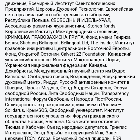
движение, Всемирный Институт Саентологических
Предприятий, Церковь Духовной Технологии, Европейская
сеть организаций по наблюдению за выборами,
Республика Польша, СВОБОДНЫЙ ИДЕЛЬ-УРАЛ,
Ассоциация развития журналистики, IStories fonds,
Королевский Институт Международных Отношений,
КРИМСЬКА ПРАВОЗАХИСНА ГРУПА, Фонд имени Генриха
Бёлля, Stichting Bellingcat, Bellingcat Ltd, The Insider, Институт
правовой инициативы Центральной и Восточной Европы,
Фонд Открытой Эстонии, Calvert 22 Foundation, Канадский
украинский конгресс, Институт Макдональда-Лорье,
Украинская национальная федерация Канады,
Декабристы, Международный научный центр им Вудро
Вильсона, Свободная пресса, Возрождение, Всеукраинский
духовный центр , Риддл, Русский антивоенный комитет в
Швеции, Проект Медуза, Фонд Андрея Сахарова, Форум
свободной России, Лига Свободных Наций, Transparеncy
International, Форум Свободных Народов ПостРоссии,
Солидарность с гражданским движением в России –
Solidarus, КрымSOS, Свободный университет, Институт
государственного управления, Форум гражданского
общества Россия, Беллона, Союз жителей островов
Тисима и Хабомаи, Съезд народных депутатов, Гринпис
Интернешнл, Фонд борьбы с коррупцией Инк, Завет
церквей TCCN, Агора, Всемирный фонд природы, BDR