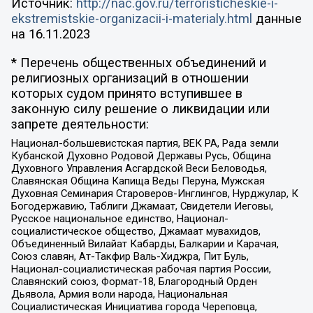
Источник:
http://nac.gov.ru/terroristicheskie-i-
ekstremistskie-organizacii-i-materialy.html
данные
на
16.11.2023
* Перечень общественных объединений и
религиозных организаций в отношении
которых судом принято вступившее в
законную силу решение о ликвидации или
запрете деятельности:
Национал-большевистская партия, ВЕК РА, Рада земли
Кубанской Духовно Родовой Державы Русь, Община
Духовного Управления Асгардской Веси Беловодья,
Славянская Община Капища Веды Перуна, Мужская
Духовная Семинария Староверов-Инглингов, Нурджулар, К
Богодержавию, Таблиги Джамаат, Свидетели Иеговы,
Русское национальное единство, Национал-
социалистическое общество, Джамаат мувахидов,
Объединенный Вилайат Кабарды, Балкарии и Карачая,
Союз славян, Ат-Такфир Валь-Хиджра, Пит Буль,
Национал-социалистическая рабочая партия России,
Славянский союз, Формат-18, Благородный Орден
Дьявола, Армия воли народа, Национальная
Социалистическая Инициатива города Череповца,