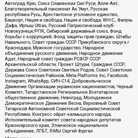
Автоград Крю, Союз Славянских Сил Руси, Алля-Аят,
Благотворительный пансионат Ак Умут, Русская
республика Русь, Арестантское уголовное единство,
Башкорт, Нация и свобода, Нация и свобода, W.H.С., Фалунь
Дафа, Иртыш Ultras, Русский Патриотический клуб-
Новокузнецк/РПК, Сибирский державный союз, Фонд
борьбы с коррупцией, Фонд защиты прав граждан, Штабы
Навального, Совет граждан СССР Прикубанского округа г.
Краснодара, Мужское государство, Народное
объединение русского движения, Народное движение
Адат, Народный совет граждан РСФСР СССР
Архангельской области, Проект Штурм, Граждане СССР,
Держава Союз Советских Светлых Родов, Совет Советских
Социалистических Районов, Meta Platforms Inc, Facebook,
Instagram, WhatsApp, СИЧ-С14, Добровольческое
Движение Организации украинских националистов, Черный
Комитет, Татарстанское Региональное Всетатарское
общественное движение, Невоград, Молодежное
Демократическое Движение Весна, Верховный Совет
Татарской Автономной Советской Социалистической
Республики, Конгресс ойрат-калмыцкого народа,
Исполнительный комитет совета народных депутатов
Красноярского края, Этническое национальное
объединение, ЛГБТ, Я.МЫ Сергей Фургал