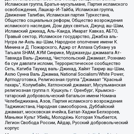
Исламская группа, Братья-мусульмане, Партия исламского
освобождения, Лашкар-И-Тайба, Исламская группа,
Движение Талибан, Исламская партия Туркестана,
Общество социальных реформ, Общество возрождения
исламского наследия, Дом двух святых, Джунд аш-Шам,
Исламский джихад, Аль-Каида, Имарат Кавказ, АБТО,
Правый сектор, Исламское государство, Джабха аль-
Нусра ли-Ахль аш-Шам, Народное ополчение имени К.
Минина и Д. Пожарского, Аджр от Аллаха Субхану уа
Тагьаля SHAM, АУМ Синрике, Муджахеды джамаата Ат-
Тавхида Валь-Джихад, Чистопольский Джамаат, Рохнамо
ба суи давлати исломи, Террористическое сообщество
Сеть, Катиба Таухид валь-Джихад, Хайят Тахрир аш-Шам,
Ахлю Сунна Валь Джамаа, National Socialism/White Power,
Артподготовка, Религиозная группа “Джамаат “Красный
пахарь”, Колумбайн, Хатлонский джамаат, Мусульманская
религиозная группа п. Кушкуль г. Оренбург, Крымско-
татарский добровольческий батальон имени Номана
Челебиджихана, Азов, Партия исламского возрождения
Таджикистана, Народная самооборона, Дуббайский
джамаат, московская ячейка, Батал-Хаджи Белхороев,
Маньяки Культ Убийц, Молодёжь Которая Улыбается,
Легион Свобода России, Айдар, Русский добровольческий
корпус