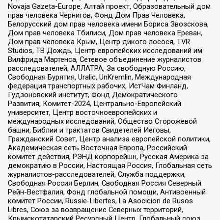
Novaja Gazeta-Europe, Алтай проект, Образовательный дом
прав человека Чернигов, Фонд Дом Прав Человека,
Белорусский дом прав человека имени Бориса Звозскова,
Дом прав человека Тбилиси, Дом прав человека Ереван,
Дом прав человека Крым, Центр дикого лосося, TVR
Studios, ТВ Дождь, Центр европейских исследований им
Вилфрида Мартенса, Сетевое объединение журналистов
расследователей, АЛЛАТРА, За свободную Россию,
Свободная Бурятия, Uralic, UnKremlin, Международная
федерация транспортных рабочих, ИстЧам Финланд,
Гудзоновский институт, Фонд Демократического
Развития, Комитет-2024, Центрально-Европейский
университет, Центр восточноевропейских и
международных исследований, Общество Сторожевой
башни, Библии и трактатов Свидетелей Иеговы,
Гражданский Совет, Центр анализа европейской политики,
Академическая сеть Восточная Европа, Российский
комитет действия, РЭНД корпорейшн, Русская Америка за
демократию в России, Настоящая Россия, Глобальная сеть
журналистов-расследователей, Служба поддержки,
Свободная Россия Берлин, Свободная Россия Северный
Рейн-Вестфалия, Фонд глобальной помощи, Антивоенный
комитет России, Russie-Libertes, La Asocicion de Rusos
Libres, Союз за возвращение Северных территорий,
Крымскотатарский Ресурсный Центр, Глобальный союз