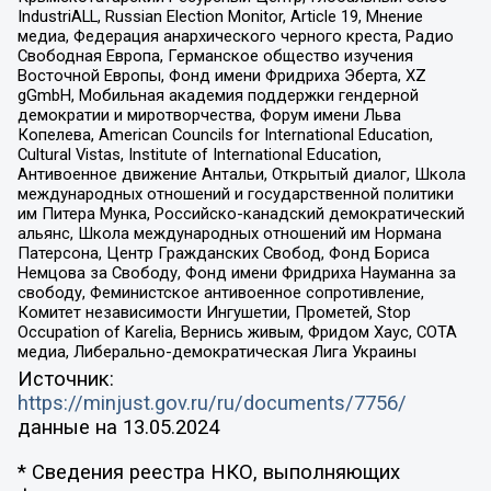
IndustriALL, Russian Election Monitor, Article 19, Мнение
медиа, Федерация анархического черного креста, Радио
Свободная Европа, Германское общество изучения
Восточной Европы, Фонд имени Фридриха Эберта, XZ
gGmbH, Мобильная академия поддержки гендерной
демократии и миротворчества, Форум имени Льва
Копелева, American Councils for International Education,
Cultural Vistas, Institute of International Education,
Антивоенное движение Антальи, Открытый диалог, Школа
международных отношений и государственной политики
им Питера Мунка, Российско-канадский демократический
альянс, Школа международных отношений им Нормана
Патерсона, Центр Гражданских Свобод, Фонд Бориса
Немцова за Свободу, Фонд имени Фридриха Науманна за
свободу, Феминистское антивоенное сопротивление,
Комитет независимости Ингушетии, Прометей, Stop
Occupation of Karelia, Вернись живым, Фридом Хаус, СОТА
медиа, Либерально-демократическая Лига Украины
Источник:
https://minjust.gov.ru/ru/documents/7756/
данные на
13.05.2024
* Сведения реестра НКО, выполняющих