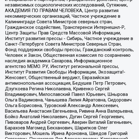
независимых социологических исследований, Сутяжник,
АКАДЕМИЯ ПО ПРАВАМ ЧЕЛОВЕКА, Центр развития
некоммерческих организаций, Частное учреждение в
Калининграде Совета Министров северных стран,
Гражданское содействие, Трансперенси Интернешнл-Р,
Центр Защиты Прав Средств Массовой Информации,
Институт развития прессы - Сибирь, Частное учреждение в
Санкт-Петербурге Совета Министров Северных Стран,
Фонд поддержки свободы прессы, Гражданский контроль,
Человек и Закон, Общественная комиссия по сохранению
наследия академика Сахарова, Информационное
агентство МЕМО. РУ, Институт региональной прессы,
Институт Развития Свободы Информации, Экозащита!-
Женсовет, Общественный вердикт, Евразийская
антимонопольная ассоциация, Бедушев Петр Петрович,
Дзугкоева Регина Николаевна, Кривенко Сергей
Владимирович, Милославский Павел Юрьевич, Шнырова
Ольга Вадимовна, Чанышева Лилия Айратовна, Сидорович
Ольга Борисовна, Туровский Александр Алексеевич,
Васильева Анастасия Евгеньевна, Ривина Анна Валерьевна,
Бойко Анатолий Николаевич, Дугин Сергей Георгиевич,
Пивоваров Андрей Сергеевич, Аверин Виталий Евгеньевич,
Барахоев Магомед Бекханович, Шарипков Олег
Викторович, Мошель Ирина Ароновна, Шведов Григорий