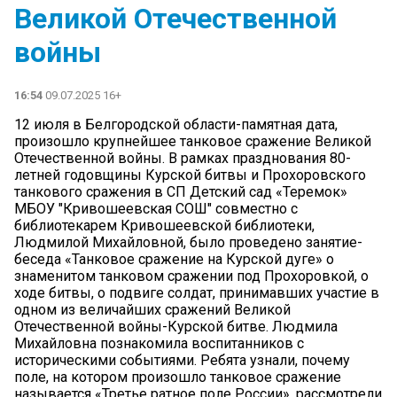
Великой Отечественной
войны
16:54
09.07.2025 16+
12 июля в Белгородской области-памятная дата,
произошло крупнейшее танковое сражение Великой
Отечественной войны. В рамках празднования 80-
летней годовщины Курской битвы и Прохоровского
танкового сражения в СП Детский сад «Теремок»
МБОУ "Кривошеевская СОШ" совместно с
библиотекарем Кривошеевской библиотеки,
Людмилой Михайловной, было проведено занятие-
беседа «Танковое сражение на Курской дуге» о
знаменитом танковом сражении под Прохоровкой, о
ходе битвы, о подвиге солдат, принимавших участие в
одном из величайших сражений Великой
Отечественной войны-Курской битве. Людмила
Михайловна познакомила воспитанников с
историческими событиями. Ребята узнали, почему
поле, на котором произошло танковое сражение
называется «Третье ратное поле России», рассмотрели