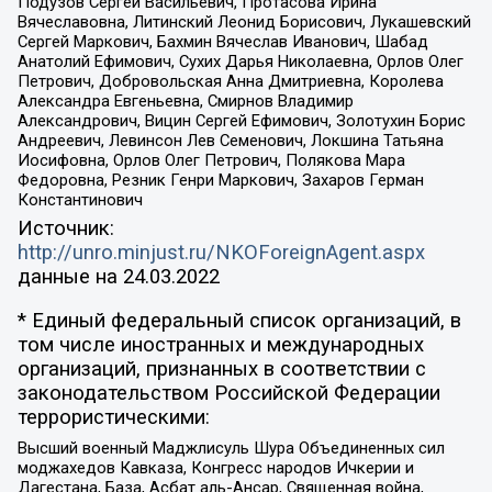
Подузов Сергей Васильевич, Протасова Ирина
Вячеславовна, Литинский Леонид Борисович, Лукашевский
Сергей Маркович, Бахмин Вячеслав Иванович, Шабад
Анатолий Ефимович, Сухих Дарья Николаевна, Орлов Олег
Петрович, Добровольская Анна Дмитриевна, Королева
Александра Евгеньевна, Смирнов Владимир
Александрович, Вицин Сергей Ефимович, Золотухин Борис
Андреевич, Левинсон Лев Семенович, Локшина Татьяна
Иосифовна, Орлов Олег Петрович, Полякова Мара
Федоровна, Резник Генри Маркович, Захаров Герман
Константинович
Источник:
http://unro.minjust.ru/NKOForeignAgent.aspx
данные на
24.03.2022
* Единый федеральный список организаций, в
том числе иностранных и международных
организаций, признанных в соответствии с
законодательством Российской Федерации
террористическими:
Высший военный Маджлисуль Шура Объединенных сил
моджахедов Кавказа, Конгресс народов Ичкерии и
Дагестана, База, Асбат аль-Ансар, Священная война,