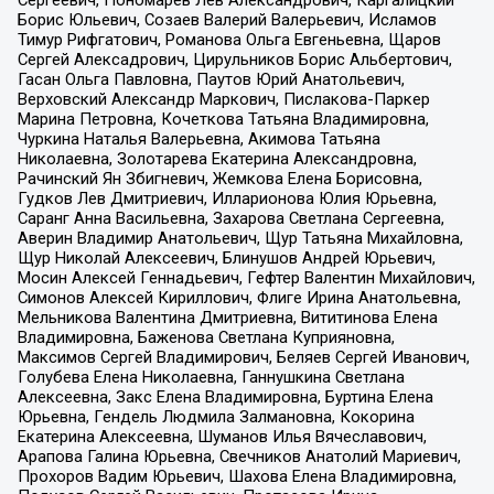
Сергеевич, Пономарев Лев Александрович, Каргалицкий
Борис Юльевич, Созаев Валерий Валерьевич, Исламов
Тимур Рифгатович, Романова Ольга Евгеньевна, Щаров
Сергей Алексадрович, Цирульников Борис Альбертович,
Гасан Ольга Павловна, Паутов Юрий Анатольевич,
Верховский Александр Маркович, Пислакова-Паркер
Марина Петровна, Кочеткова Татьяна Владимировна,
Чуркина Наталья Валерьевна, Акимова Татьяна
Николаевна, Золотарева Екатерина Александровна,
Рачинский Ян Збигневич, Жемкова Елена Борисовна,
Гудков Лев Дмитриевич, Илларионова Юлия Юрьевна,
Саранг Анна Васильевна, Захарова Светлана Сергеевна,
Аверин Владимир Анатольевич, Щур Татьяна Михайловна,
Щур Николай Алексеевич, Блинушов Андрей Юрьевич,
Мосин Алексей Геннадьевич, Гефтер Валентин Михайлович,
Симонов Алексей Кириллович, Флиге Ирина Анатольевна,
Мельникова Валентина Дмитриевна, Вититинова Елена
Владимировна, Баженова Светлана Куприяновна,
Максимов Сергей Владимирович, Беляев Сергей Иванович,
Голубева Елена Николаевна, Ганнушкина Светлана
Алексеевна, Закс Елена Владимировна, Буртина Елена
Юрьевна, Гендель Людмила Залмановна, Кокорина
Екатерина Алексеевна, Шуманов Илья Вячеславович,
Арапова Галина Юрьевна, Свечников Анатолий Мариевич,
Прохоров Вадим Юрьевич, Шахова Елена Владимировна,