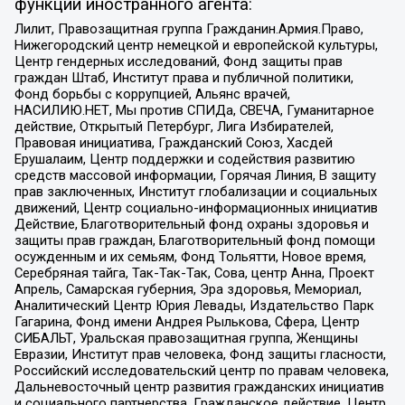
функции иностранного агента:
Лилит, Правозащитная группа Гражданин.Армия.Право,
Нижегородский центр немецкой и европейской культуры,
Центр гендерных исследований, Фонд защиты прав
граждан Штаб, Институт права и публичной политики,
Фонд борьбы с коррупцией, Альянс врачей,
НАСИЛИЮ.НЕТ, Мы против СПИДа, СВЕЧА, Гуманитарное
действие, Открытый Петербург, Лига Избирателей,
Правовая инициатива, Гражданский Союз, Хасдей
Ерушалаим, Центр поддержки и содействия развитию
средств массовой информации, Горячая Линия, В защиту
прав заключенных, Институт глобализации и социальных
движений, Центр социально-информационных инициатив
Действие, Благотворительный фонд охраны здоровья и
защиты прав граждан, Благотворительный фонд помощи
осужденным и их семьям, Фонд Тольятти, Новое время,
Серебряная тайга, Так-Так-Так, Сова, центр Анна, Проект
Апрель, Самарская губерния, Эра здоровья, Мемориал,
Аналитический Центр Юрия Левады, Издательство Парк
Гагарина, Фонд имени Андрея Рылькова, Сфера, Центр
СИБАЛЬТ, Уральская правозащитная группа, Женщины
Евразии, Институт прав человека, Фонд защиты гласности,
Российский исследовательский центр по правам человека,
Дальневосточный центр развития гражданских инициатив
и социального партнерства, Гражданское действие, Центр