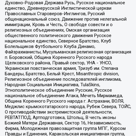
Духовно-Родовая Держава Русь, Русское национальное
единство, Древнерусской Инглистической церкви
Православных Староверов-Инглингов, Русский
общенациональный союз, Движение против нелегальной
иммиграции, Кровь и Честь, О свободе совести и о
религиозных объединениях, Омская организация
общественного политического движения Русское
национальное единство, Северное Братство, Клуб
Болельщиков Футбольного Клуба Динамо,
Файзрахманисты, Мусульманская религиозная организация
п. Боровский, Община Коренного Русского народа
Щелковского района, Правый сектор, УНА - УНСО,
Украинская повстанческая армия, Тризуб им. Степана
Бандеры, Братство, Белый Крест, Misanthropic division,
Религиозное объединение последователей инглиизма,
Народная Социальная Инициатива, TulaSkins,
Этнополитическое объединение Русские, Русское
национальное объединение Атака, Мечеть Мирмамеда,
Община Коренного Русского народа г. Астрахани, ВОЛЯ,
Меджлис крымскотатарского народа, Рубеж Севера, ТОЙС,
О противодействии экстремистской деятельности,
РЕВТАТПОД, Артподготовка, Штольц, В честь иконы
Божией Матери Державная, Сектор 16, Независимость,
Фирма, Молодежная правозащитная группа МПГ, Курсом
Правды и Единения, Каракольская инициативная группа,