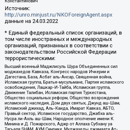
Константинович
Источник:
http://unro.minjust.ru/NKOForeignAgent.aspx
данные на
24.03.2022
* Единый федеральный список организаций, в
том числе иностранных и международных
организаций, признанных в соответствии с
законодательством Российской Федерации
террористическими:
Высший военный Маджлисуль Шура Объединенных сил
моджахедов Кавказа, Конгресс народов Ичкерии и
Дагестана, База, Асбат аль-Ансар, Священная война,
Исламская группа, Братья-мусульмане, Партия исламского
освобождения, Лашкар-И-Тайба, Исламская группа,
Движение Талибан, Исламская партия Туркестана,
Общество социальных реформ, Общество возрождения
исламского наследия, Дом двух святых, Джунд аш-Шам,
Исламский джихад, Аль-Каида, Имарат Кавказ, АБТО,
Правый сектор, Исламское государство, Джабха аль-
Нусра ли-Ахль аш-Шам, Народное ополчение имени К.
Минина и Д. Пожарского, Аджр от Аллаха Субхану уа
Тагьаля SHAM, АУМ Синрике, Муджахеды джамаата Ат-