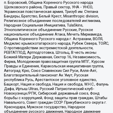
п. Боровский, Община Коренного Русского народа
Щелковского района, Правый сектор, УНА - УНСО,
Украинская повстанческая армия, Тризуб им. Степана
Бандеры, Братство, Белый Крест, Misanthropic division,
Религиозное объединение последователей инглиизма,
Народная Социальная Инициатива, TulaSkins,
Этнополитическое объединение Русские, Русское
национальное объединение Атака, Мечеть Мирмамеда,
Община Коренного Русского народа г. Астрахани, ВОЛЯ,
Меджлис крымскотатарского народа, Рубеж Севера, ТОЙС,
О противодействии экстремистской деятельности,
РЕВТАТПОД, Артподготовка, Штольц, В честь иконы
Божией Матери Державная, Сектор 16, Независимость,
Фирма, Молодежная правозащитная группа МПГ, Курсом
Правды и Единения, Каракольская инициативная группа,
Автоград Крю, Союз Славянских Сил Руси, Алля-Аят,
Благотворительный пансионат Ак Умут, Русская
республика Русь, Арестантское уголовное единство,
Башкорт, Нация и свобода, Нация и свобода, W.H.С., Фалунь
Дафа, Иртыш Ultras, Русский Патриотический клуб-
Новокузнецк/РПК, Сибирский державный союз, Фонд
борьбы с коррупцией, Фонд защиты прав граждан, Штабы
Навального, Совет граждан СССР Прикубанского округа г.
Краснодара, Мужское государство, Народное
объединение русского движения, Народное движение