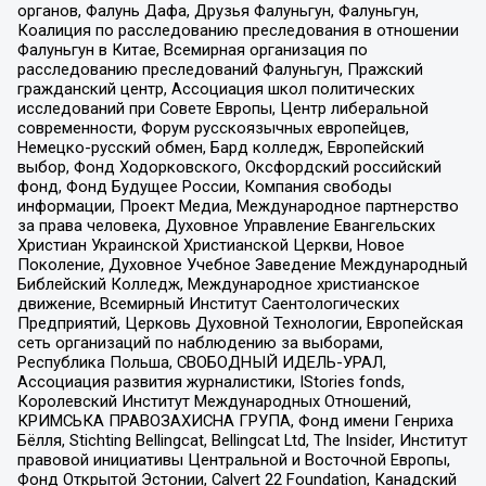
органов, Фалунь Дафа, Друзья Фалуньгун, Фалуньгун,
Коалиция по расследованию преследования в отношении
Фалуньгун в Китае, Всемирная организация по
расследованию преследований Фалуньгун, Пражский
гражданский центр, Ассоциация школ политических
исследований при Совете Европы, Центр либеральной
современности, Форум русскоязычных европейцев,
Немецко-русский обмен, Бард колледж, Европейский
выбор, Фонд Ходорковского, Оксфордский российский
фонд, Фонд Будущее России, Компания свободы
информации, Проект Медиа, Международное партнерство
за права человека, Духовное Управление Евангельских
Христиан Украинской Христианской Церкви, Новое
Поколение, Духовное Учебное Заведение Международный
Библейский Колледж, Международное христианское
движение, Всемирный Институт Саентологических
Предприятий, Церковь Духовной Технологии, Европейская
сеть организаций по наблюдению за выборами,
Республика Польша, СВОБОДНЫЙ ИДЕЛЬ-УРАЛ,
Ассоциация развития журналистики, IStories fonds,
Королевский Институт Международных Отношений,
КРИМСЬКА ПРАВОЗАХИСНА ГРУПА, Фонд имени Генриха
Бёлля, Stichting Bellingcat, Bellingcat Ltd, The Insider, Институт
правовой инициативы Центральной и Восточной Европы,
Фонд Открытой Эстонии, Calvert 22 Foundation, Канадский