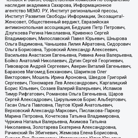
наследия академика Сахарова, Информационное
агентство МЕМО. РУ, Институт региональной прессы,
Институт Развития Свободы Информации, Экозащита!-
Женсовет, Общественный вердикт, Евразийская
антимонопольная ассоциация, Бедушев Петр Петрович,
Дзугкоева Регина Николаевна, Кривенко Сергей
Владимирович, Милославский Павел Юрьевич, Шнырова
Ольга Вадимовна, Чанышева Лилия Айратовна, Сидорович
Ольга Борисовна, Туровский Александр Алексеевич,
Васильева Анастасия Евгеньевна, Ривина Анна Валерьевна,
Бойко Анатолий Николаевич, Дугин Сергей Георгиевич,
Пивоваров Андрей Сергеевич, Аверин Виталий Евгеньевич,
Барахоев Магомед Бекханович, Шарипков Олег
Викторович, Мошель Ирина Ароновна, Шведов Григорий
Сергеевич, Пономарев Лев Александрович, Каргалицкий
Борис Юльевич, Созаев Валерий Валерьевич, Исламов
Тимур Рифгатович, Романова Ольга Евгеньевна, Щаров
Сергей Алексадрович, Цирульников Борис Альбертович,
Гасан Ольга Павловна, Паутов Юрий Анатольевич,
Верховский Александр Маркович, Пислакова-Паркер
Марина Петровна, Кочеткова Татьяна Владимировна,
Чуркина Наталья Валерьевна, Акимова Татьяна
Николаевна, Золотарева Екатерина Александровна,
Рачинский Ян Збигневич, Жемкова Елена Борисовна,