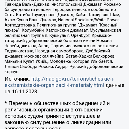
Тавхида Валь-Джихад, Чистопольский Джамаат, Рохнамо
ба суи давлати исломи, Террористическое сообщество
Сеть, Катиба Таухид валь-Джихад, Хайят Тахрир аш-Шам,
Ахлю Сунна Валь Джамаа, National Socialism/White Power,
Артподготовка, Религиозная группа “Джамаат “Красный
пахарь”, Колумбайн, Хатлонский джамаат, Мусульманская
религиозная группа п. Кушкуль г. Оренбург, Крымско-
татарский добровольческий батальон имени Номана
Челебиджихана, Азов, Партия исламского возрождения
Таджикистана, Народная самооборона, Дуббайский
джамаат, московская ячейка, Батал-Хаджи Белхороев,
Маньяки Культ Убийц, Молодёжь Которая Улыбается,
Легион Свобода России, Айдар, Русский добровольческий
корпус
Источник:
http://nac.gov.ru/terroristicheskie-i-
ekstremistskie-organizacii-i-materialy.html
данные
на
16.11.2023
* Перечень общественных объединений и
религиозных организаций в отношении
которых судом принято вступившее в
законную силу решение о ликвидации или
запрете деятельности: