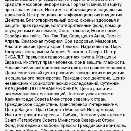
средств массовой информации, Горячая Линия, В защиту
прав заключенных, Институт глобализации и социальных
движений, Центр социально-информационных инициатив
Действие, Благотворительный фонд охраны здоровья и
защиты прав граждан, Благотворительный фонд помощи
осужденным и их семьям, Фонд Тольятти, Новое время,
Серебряная тайга, Так-Так-Так, Сова, центр Анна, Проект
Апрель, Самарская губерния, Эра здоровья, Мемориал,
Аналитический Центр Юрия Левады, Издательство Парк
Гагарина, Фонд имени Андрея Рылькова, Сфера, Центр
СИБАЛЬТ, Уральская правозащитная группа, Женщины
Евразии, Институт прав человека, Фонд защиты гласности,
Российский исследовательский центр по правам человека,
Дальневосточный центр развития гражданских инициатив
и социального партнерства, Гражданское действие, Центр
независимых социологических исследований, Сутяжник,
АКАДЕМИЯ ПО ПРАВАМ ЧЕЛОВЕКА, Центр развития
некоммерческих организаций, Частное учреждение в
Калининграде Совета Министров северных стран,
Гражданское содействие, Трансперенси Интернешнл-Р,
Центр Защиты Прав Средств Массовой Информации,
Институт развития прессы - Сибирь, Частное учреждение в
Санкт-Петербурге Совета Министров Северных Стран,
Фонд поддержки свободы прессы, Гражданский контроль,
Человек и Закон, Общественная комиссия по сохранению