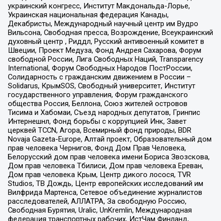
украинский конгресс, Институт Макдональда-Лорье,
Украинская национальная федерация Канады,
Декабристы, Международный научный центр им Вудро
Вильсона, Свободная пресса, Возрождение, Всеукраинский
духовный центр , Риддл, Русский антивоенный комитет в
Швеции, Проект Медуза, Фонд Андрея Сахарова, Форум
свободной России, Лига Свободных Наций, Transparеncy
International, Форум Свободных Народов ПостРоссии,
Солидарность с гражданским движением в России –
Solidarus, КрымSOS, Свободный университет, Институт
государственного управления, Форум гражданского
общества Россия, Беллона, Союз жителей островов
Тисима и Хабомаи, Съезд народных депутатов, Гринпис
Интернешнл, Фонд борьбы с коррупцией Инк, Завет
церквей TCCN, Агора, Всемирный фонд природы, BDR
Novaja Gazeta-Europe, Алтай проект, Образовательный дом
прав человека Чернигов, Фонд Дом Прав Человека,
Белорусский дом прав человека имени Бориса Звозскова,
Дом прав человека Тбилиси, Дом прав человека Ереван,
Дом прав человека Крым, Центр дикого лосося, TVR
Studios, ТВ Дождь, Центр европейских исследований им
Вилфрида Мартенса, Сетевое объединение журналистов
расследователей, АЛЛАТРА, За свободную Россию,
Свободная Бурятия, Uralic, UnKremlin, Международная
федерация транспортных рабочих, ИстЧам Финланд,