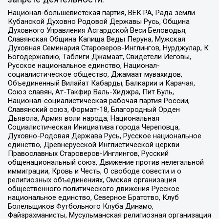
Национал-большевистская партия, ВЕК РА, Рада земли
Кубанской Духовно Родовой Державы Русь, Община
Духовного Управления Асгардской Веси Беловодья,
Славянская Община Капища Веды Перуна, Мужская
Духовная Семинария Староверов-Инглингов, Нурджулар, К
Богодержавию, Таблиги Джамаат, Свидетели Иеговы,
Русское национальное единство, Национал-
социалистическое общество, Джамаат мувахидов,
Объединенный Вилайат Кабарды, Балкарии и Карачая,
Союз славян, Ат-Такфир Валь-Хиджра, Пит Буль,
Национал-социалистическая рабочая партия России,
Славянский союз, Формат-18, Благородный Орден
Дьявола, Армия воли народа, Национальная
Социалистическая Инициатива города Череповца,
Духовно-Родовая Держава Русь, Русское национальное
единство, Древнерусской Инглистической церкви
Православных Староверов-Инглингов, Русский
общенациональный союз, Движение против нелегальной
иммиграции, Кровь и Честь, О свободе совести и о
религиозных объединениях, Омская организация
общественного политического движения Русское
национальное единство, Северное Братство, Клуб
Болельщиков Футбольного Клуба Динамо,
Файзрахманисты, Мусульманская религиозная организация