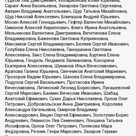
Гудков Лев Дмитриевич, Илларионова Юлия Юрьевна,
Саранг Анна Васильевна, Захарова Светлана Сергеевна,
Аверин Владимир Анатольевич, Щур Татьяна Михайловна,
Щур Николай Алексеевич, Блинушов Андрей Юрьевич,
Мосин Алексей Геннадьевич, Гефтер Валентин Михайлович,
Симонов Алексей Кириллович, Флиге Ирина Анатольевна,
Мельникова Валентина Дмитриевна, Вититинова Елена
Владимировна, Баженова Светлана Куприяновна,
Максимов Сергей Владимирович, Беляев Сергей Иванович,
Голубева Елена Николаевна, Ганнушкина Светлана
Алексеевна, Закс Елена Владимировна, Буртина Елена
Юрьевна, Гендель Людмила Залмановна, Кокорина
Екатерина Алексеевна, Шуманов Илья Вячеславович,
Арапова Галина Юрьевна, Свечников Анатолий Мариевич,
Прохоров Вадим Юрьевич, Шахова Елена Владимировна,
Подузов Сергей Васильевич, Протасова Ирина
Вячеславовна, Литинский Леонид Борисович, Лукашевский
Сергей Маркович, Бахмин Вячеслав Иванович, Шабад
Анатолий Ефимович, Сухих Дарья Николаевна, Орлов Олег
Петрович, Добровольская Анна Дмитриевна, Королева
Александра Евгеньевна, Смирнов Владимир
Александрович, Вицин Сергей Ефимович, Золотухин Борис
Андреевич, Левинсон Лев Семенович, Локшина Татьяна
Иосифовна, Орлов Олег Петрович, Полякова Мара
Федоровна, Резник Генри Маркович, Захаров Герман