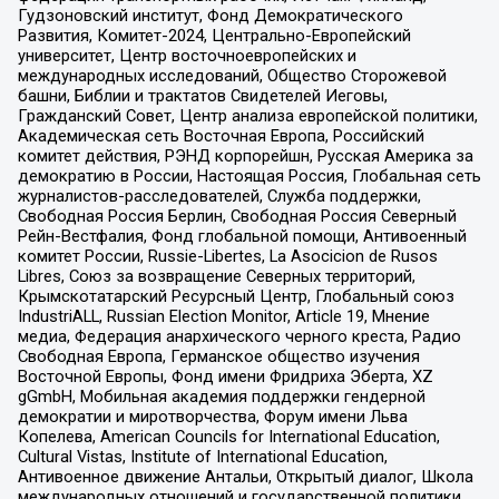
Гудзоновский институт, Фонд Демократического
Развития, Комитет-2024, Центрально-Европейский
университет, Центр восточноевропейских и
международных исследований, Общество Сторожевой
башни, Библии и трактатов Свидетелей Иеговы,
Гражданский Совет, Центр анализа европейской политики,
Академическая сеть Восточная Европа, Российский
комитет действия, РЭНД корпорейшн, Русская Америка за
демократию в России, Настоящая Россия, Глобальная сеть
журналистов-расследователей, Служба поддержки,
Свободная Россия Берлин, Свободная Россия Северный
Рейн-Вестфалия, Фонд глобальной помощи, Антивоенный
комитет России, Russie-Libertes, La Asocicion de Rusos
Libres, Союз за возвращение Северных территорий,
Крымскотатарский Ресурсный Центр, Глобальный союз
IndustriALL, Russian Election Monitor, Article 19, Мнение
медиа, Федерация анархического черного креста, Радио
Свободная Европа, Германское общество изучения
Восточной Европы, Фонд имени Фридриха Эберта, XZ
gGmbH, Мобильная академия поддержки гендерной
демократии и миротворчества, Форум имени Льва
Копелева, American Councils for International Education,
Cultural Vistas, Institute of International Education,
Антивоенное движение Антальи, Открытый диалог, Школа
международных отношений и государственной политики