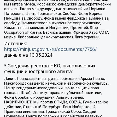
им Питера Мунка, Российско-канадский демократический
альянс, Школа международных отношений им Нормана
Патерсона, Центр Гражданских Свобод, Фонд Бориса
Немцова за Свободу, Фонд имени Фридриха Науманна за
свободу, Феминистское антивоенное сопротивление,
Комитет независимости Ингушетии, Прометей, Stop
Occupation of Karelia, Вернись живым, Фридом Хаус, СОТА
медиа, Либерально-демократическая Лига Украины
Источник:
https://minjust.gov.ru/ru/documents/7756/
данные на
13.05.2024
* Сведения реестра НКО, выполняющих
функции иностранного агента:
Лилит, Правозащитная группа Гражданин.Армия.Право,
Нижегородский центр немецкой и европейской культуры,
Центр гендерных исследований, Фонд защиты прав
граждан Штаб, Институт права и публичной политики,
Фонд борьбы с коррупцией, Альянс врачей,
НАСИЛИЮ.НЕТ, Мы против СПИДа, СВЕЧА, Гуманитарное
действие, Открытый Петербург, Лига Избирателей,
Правовая инициатива, Гражданский Союз, Хасдей
Ерушалаим, Центр поддержки и содействия развитию