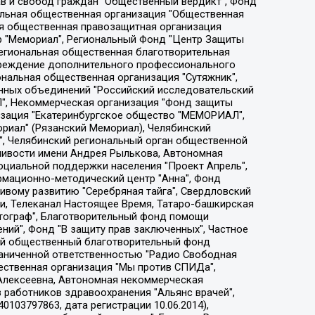
ции социально-правовых программ "Лилит", Дальневосточное общественное движение "Маяк", Санкт-Петербургская ЛГБТ-инициативная группа "Выход", Инициативная группа ЛГБТ+ "Реверс", Алексеев Андрей Викторович, Бекбулатова Таисия Львовна, Беляев Иван Михайлович, Владыкина Елена Сергеевна, Гельман Марат Александрович, Никульшина Вероника Юрьевна, Толоконникова Надежда Андреевна, Шендерович Виктор Анатольевич, Общество с ограниченной ответственностью "Данное сообщение", Общество с ограниченной ответственностью Издательский дом "Новая глава", Айнбиндер Александра Александровна, Московский комьюнити-центр для ЛГБТ+инициатив, Благотворительный фонд развития филантропии, Deutsche Welle (Германия, Kurt-Schumacher-Strasse 3, 53113 Bonn), Борзунова Мария Михайловна, Воробьев Виктор Викторович, Голубева Анна Львовна, Константинова Алла Михайловна, Малкова Ирина Владимировна, Мурадов Мурад Абдулгалимович, Осетинская Елизавета Николаевна, Понасенков Евгений Николаевич, Ганапольский Матвей Юрьевич, Киселев Евгений Алексеевич, Борухович Ирина Григорьевна, Дремин Иван Тимофеевич, Дубровский Дмитрий Викторович, Красноярская региональная общественная организация поддержки и развития альтернативных образовательных технологий и межкультурных коммуникаций "ИНТЕРРА", Маяковская Екатерина Алексеевна, Фейгин Марк Захарович, Филимонов Андрей Викторович, Дзугкоева Регина Николаевна, Доброхотов Роман Александрович, Дудь Юрий Александрович, Елкин Сергей Владимирович, Кругликов Кирилл Игоревич, Сабунаева Мария Леонидовна, Семенов Алексей Владимирович, Шаинян Карен Багратович, Шульман Екатерина Михайловна, Асафьев Артур Валерьевич, Вахштайн Виктор Семенович, Венедиктов Алексей Алексеевич, Лушникова Екатерина Евгеньевна, Волков Леонид Михайлович, Невзоров Александр Глебович, Пархоменко Сергей Борисович, Сироткин Ярослав Николаевич, Кара-Мурза Владимир Владимирович, Баранова Наталья Владимировна, Гозман Леонид Яковлевич, Кагарлицкий Борис Юльевич, Климарев Михаил Валерьевич, Милов Владимир Станиславович, Автономная некоммерческая организация Краснодарский центр современного искусства "Типография", Моргенштерн Алишер Тагирович, Соболь Любовь Эдуардовна, Общество с ограниченной ответственностью "ЛИЗА НОРМ", Каспаров Гарри Кимович, Ходорковский Михаил Борисович, Общество с ограниченной ответственностью "Апрельские тезисы", Данилович Ирина Брониславовна, Кашин Олег Владимирович, Петров Николай Владимирович, Пивоваров Алексей Владимирович, Соколов Михаил Владимирович, Цветкова Юлия Владимировна, Чичваркин Евгений Александрович, Комитет против пыток/Команда против пыток, Общество с ограниченной ответственностью "Первый научный", Общество с ограниченной ответственностью "Вертолет и ко", Белоцерковская Вероника Борисовна, Кац Максим Евгеньевич, Лазарева Татьяна Юрьевна, Шаведдинов Руслан Табризович, Яшин Илья Валерьевич, Общество с ограниченной ответственностью "Иноагент ААВ", Алешковский Дмитрий Петрович, Альбац Евгения Марковна, Быков Дмитрий Львович, Галямина Юлия Евгеньевна, Лойко Сергей Леонидович, Мартынов Кирилл Константинович, Медведев Сергей Александрович, Крашенинников Федор Геннадиевич, Гордеева Катерина Вл