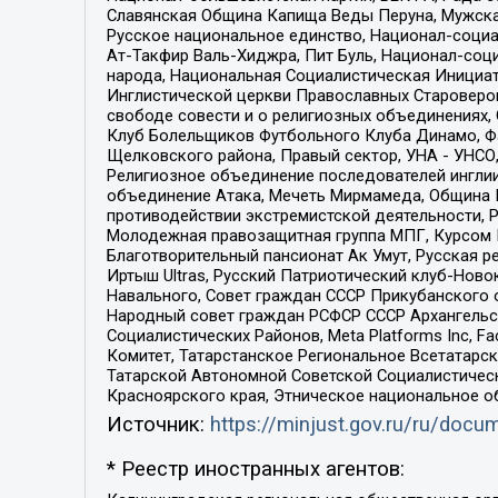
Славянская Община Капища Веды Перуна, Мужская
Русское национальное единство, Национал-социа
Ат-Такфир Валь-Хиджра, Пит Буль, Национал-соц
народа, Национальная Социалистическая Инициат
Инглистической церкви Православных Староверов
свободе совести и о религиозных объединениях,
Клуб Болельщиков Футбольного Клуба Динамо, Фа
Щелковского района, Правый сектор, УНА - УНСО, У
Религиозное объединение последователей инглии
объединение Атака, Мечеть Мирмамеда, Община К
противодействии экстремистской деятельности, 
Молодежная правозащитная группа МПГ, Курсом П
Благотворительный пансионат Ак Умут, Русская ре
Иртыш Ultras, Русский Патриотический клуб-Нов
Навального, Совет граждан СССР Прикубанского 
Народный совет граждан РСФСР СССР Архангельск
Социалистических Районов, Meta Platforms Inc, 
Комитет, Татарстанское Региональное Всетатар
Татарской Автономной Советской Социалистическ
Красноярского края, Этническое национальное о
Источник:
https://minjust.gov.ru/ru/doc
* Реестр иностранных агентов: