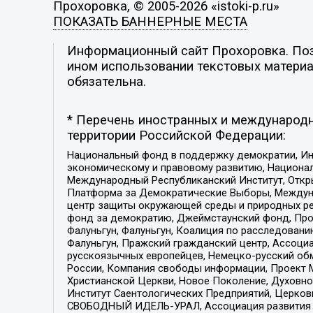
Прохоровка, © 2005-2026 «istoki-p.ru»
ПОКАЗАТЬ БАННЕРНЫЕ МЕСТА
Информационный сайт Прохоровка. Пози
ином использовании текстовых материал
обязательна.
* Перечень иностранных и международн
территории Российской Федерации:
Национальный фонд в поддержку демократии, Ин
экономическому и правовому развитию, Национ
Международный Республиканский Институт, Откры
Платформа за Демократические Выборы, Междуна
центр защиты окружающей среды и природных ресу
фонд за демократию, Джеймстаунский фонд, Прож
Фалуньгун, Фалуньгун, Коалиция по расследован
Фалуньгун, Пражский гражданский центр, Ассоци
русскоязычных европейцев, Немецко-русский об
России, Компания свободы информации, Проект М
Христианской Церкви, Новое Поколение, Духовн
Институт Саентологических Предприятий, Церков
СВОБОДНЫЙ ИДЕЛЬ-УРАЛ, Ассоциация развития ж