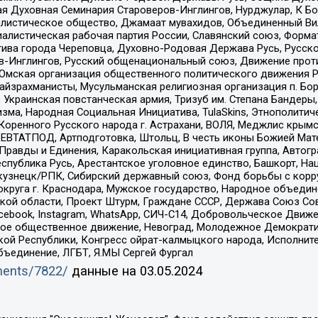
 Духовная Семинария Староверов-Инглингов, Нурджулар, К Бо
листическое общество, Джамаат мувахидов, Объединенный Вил
иалистическая рабочая партия России, Славянский союз, Форма
ива города Череповца, Духовно-Родовая Держава Русь, Русск
-Инглингов, Русский общенациональный союз, Движение против
 Омская организация общественного политического движения Р
йзрахманисты, Мусульманская религиозная организация п. Бо
краинская повстанческая армия, Тризуб им. Степана Бандеры, Бр
зма, Народная Социальная Инициатива, TulaSkins, Этнополитич
оренного Русского народа г. Астрахани, ВОЛЯ, Меджлис крымс
РЕВТАТПОД, Артподготовка, Штольц, В честь иконы Божией Мате
равды и Единения, Каракольская инициативная группа, Автогра
спублика Русь, Арестантское уголовное единство, Башкорт, Наци
окузнецк/РПК, Сибирский державный союз, Фонд борьбы с кор
округа г. Краснодара, Мужское государство, Народное объедин
ой области, Проект Штурм, Граждане СССР, Держава Союз Сов
Facebook, Instagram, WhatsApp, СИЧ-С14, Добровольческое Движ
ское общественное движение, Невоград, Молодежное Демократ
ой Республики, Конгресс ойрат-калмыцкого народа, Исполнит
бъединение, ЛГБТ, Я.МЫ Сергей Фургал
uments/7822/
данные на
03.05.2024