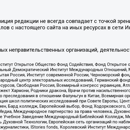
ция редакции не всегда совпадает с точкой зрени
ов с настоящего сайта на иных ресурсах в сети И
ых неправительственных организаций, деятельнос
ститут Открытое Общество Фонд Содействия, Фонд Открытое 
альный Демократический Институт Международных Отношений,
тая Россия, Институт современной России, Черноморский фонд
родный центр электоральных исследований, Германский фонд
рсов, Свободная Россия, Всемирный конгресс украинцев, Атла
ект Хармони, Родники дракона, Врачи против насильственного
ию преследования в отношении Фалуньгун в Китае, Всемирная о
ация школ политических исследований при Совете Европы, Цен
мен, Бард колледж, Европейский выбор, Фонд Ходорковского,
едиа, Международное партнерство за права человека, Духовно
ое Учебное Заведение Международный Библейский Колледж, М
ь Духовной Технологии, Европейская сеть организаций по наб
урналистики, IStories fonds, Королевский Институт Между