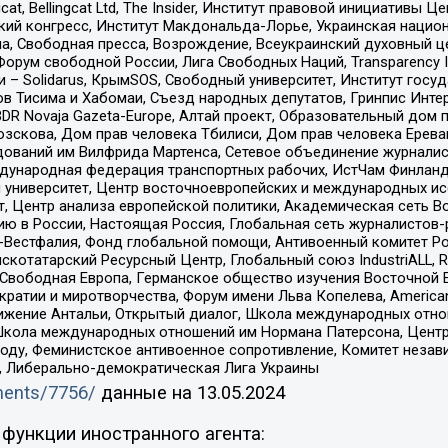
gcat, Bellingcat Ltd, The Insider, Институт правовой инициатив
инский конгресс, Институт Макдональда-Лорье, Украинская нац
, Свободная пресса, Возрождение, Всеукраинский духовный цен
орум свободной России, Лига Свободных Наций, Transparеncy I
– Solidarus, КрымSOS, Свободный университет, Институт госу
в Тисима и Хабомаи, Съезд народных депутатов, Гринпис Инте
DR Novaja Gazeta-Europe, Алтай проект, Образовательный дом 
зскова, Дом прав человека Тбилиси, Дом прав человека Ерева
едований им Вилфрида Мартенса, Сетевое объединение журнали
Международная федерация транспортных рабочих, ИстЧам Финлан
й университет, Центр восточноевропейских и международных и
, Центр анализа европейской политики, Академическая сеть Во
ю в России, Настоящая Россия, Глобальная сеть журналистов
естфалия, Фонд глобальной помощи, Антивоенный комитет России,
татарский Ресурсный Центр, Глобальный союз IndustriALL, Russi
 Свободная Европа, Германское общество изучения Восточной 
и и миротворчества, Форум имени Льва Копелева, American Counci
ое движение Антальи, Открытый диалог, Школа международных отн
Школа международных отношений им Нормана Патерсона, Центр
ду, Феминистское антивоенное сопротивление, Комитет независ
а, Либерально-демократическая Лига Украины
uments/7756/
данные на
13.05.2024
функции иностранного агента: