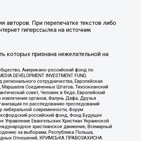
я авторов. При перепечатке текстов либо
нтернет гиперссылка на источник
ть которых признана нежелательной на
общество, Американо-российский фонд по
 MEDIA DEVELOPMENT INVESTMENT FUND,
 регионального сотрудничества, Европейская
 Маршалла Соединенных Штатов, Тихоокеанский
нтический совет, Человек в беде, Европейский
 извлечения органов, Фалунь Дафа, Друзья
рганизация по расследованию преследований
тр либеральной современности, Форум
 Оксфордский российский фонд, Фонд Будущее
е Управление Евангельских Христиан Украинской
еждународное христианское движение, Всемирный
людению за выборами, Республика Польша,
народных Отношений, КРИМСЬКА ПРАВОЗАХИСНА