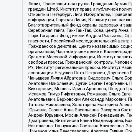
Лилит, Правозащитная группа Гражданин.Армия.П
граждан Штаб, Институт права и публичной поли
Открытый Петербург, Лига Избирателей, Правова
информации, Горячая Линия, В защиту прав закл
Благотворительный фонд охраны здоровья и защи
Серебряная тайга, Так-Так-Так, Сова, центр Анн
Парк Гагарина, Фонд имени Андрея Рылькова, Сф
гласности, Российский исследовательский центр 
Гражданское действие, Центр независимых соци
организаций, Частное учреждение в Калининград
Средств Массовой Информации, Институт развити
свободы прессы, Гражданский контроль, Человек
РУ, Институт региональной прессы, Институт Ра
ассоциация, Бедушев Петр Петрович, Дзугкоева 
Чанышева Лилия Айратовна, Сидорович Ольга Бори
Анатолий Николаевич, Дугин Сергей Георгиевич, 
Викторович, Мошель Ирина Ароновна, Шведов Гри
Исламов Тимур Рифгатович, Романова Ольга Евге
Анатольевич, Верховский Александр Маркович, П
Татьяна Николаевна, Золотарева Екатерина Алек
Юрьевна, Саранг Анна Васильевна, Захарова Свет
Андрей Юрьевич, Мосин Алексей Геннадьевич, Ге
Дмитриевна, Вититинова Елена Владимировна, Ба
Николаевна, Ганнушкина Светлана Алексеевна, За
Шуманов Илья Вячеславович, Арапова Галина Юрь