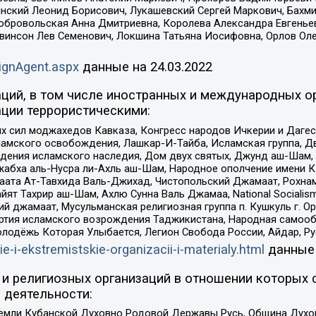
инский Леонид Борисович, Лукашевский Сергей Маркович, Бахм
Добровольская Анна Дмитриевна, Королева Александра Евгенье
евинсон Лев Семенович, Локшина Татьяна Иосифовна, Орлов Ол
ignAgent.aspx
данные на
24.03.2022
ций, в том числе иностранных и международных ор
ции террористическими:
ил моджахедов Кавказа, Конгресс народов Ичкерии и Дагеста
ламского освобождения, Лашкар-И-Тайба, Исламская группа, Дв
ения исламского наследия, Дом двух святых, Джунд аш-Шам, 
жабха аль-Нусра ли-Ахль аш-Шам, Народное ополчение имени К.
ата Ат-Тавхида Валь-Джихад, Чистопольский Джамаат, Рохнам
ят Тахрир аш-Шам, Ахлю Сунна Валь Джамаа, National Socialism
ий джамаат, Мусульманская религиозная группа п. Кушкуль г. 
ртия исламского возрождения Таджикистана, Народная самооб
олодёжь Которая Улыбается, Легион Свобода России, Айдар, Р
ie-i-ekstremistskie-organizacii-i-materialy.html
данные
и религиозных организаций в отношении которых 
 деятельности:
земли Кубанской Духовно Родовой Державы Русь, Община Духо