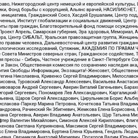
раво, Нижегородский центр немецкой и европейской культуры,
тики, Фонд борьбы с коррупцией, Альянс врачей, НАСИЛИЮ.НЕТ,
я инициатива, Гражданский Союз, Хасдей Ерушалаим, Центр по
юченных, Институт глобализации и социальных движений, Цент
ты прав граждан, Благотворительный фонд помощи осужденным
а, Проект Апрель, Самарская губерния, Эра здоровья, Мемориал
ера, Центр СИБАЛЬТ, Уральская правозащитная группа, Женщины
по правам человека, Дальневосточный центр развития гражданс
ологических исследований, Сутяжник, АКАДЕМИЯ ПО ПРАВАМ Ч
е Совета Министров северных стран, Гражданское содействие,
я прессы - Сибирь, Частное учреждение в Санкт-Петербурге С
 и Закон, Общественная комиссия по сохранению наследия ак
звития Свободы Информации, Экозащита!-Женсовет, Общественн
Регина Николаевна, Кривенко Сергей Владимирович, Милославс
совна, Туровский Александр Алексеевич, Васильева Анастасия
Пивоваров Андрей Сергеевич, Аверин Виталий Евгеньевич, Бара
горий Сергеевич, Пономарев Лев Александрович, Каргалицкий 
ньевна, Щаров Сергей Алексадрович, Цирульников Борис Альбер
ислакова-Паркер Марина Петровна, Кочеткова Татьяна Владими
сандровна, Рачинский Ян Збигневич, Жемкова Елена Борисовна,
лана Сергеевна, Аверин Владимир Анатольевич, Щур Татьяна М
фтер Валентин Михайлович, Симонов Алексей Кириллович, Флиг
женова Светлана Куприяновна, Максимов Сергей Владимирович, 
кс Елена Владимировна, Буртина Елена Юрьевна, Гендель Людм
евна, Свечников Анатолий Мариевич, Прохоров Вадим Юрьевич