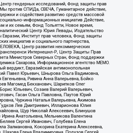
 Центр гендерных исследований, Фонд защиты прав
 Мы против СПИДа, СВЕЧА, Гуманитарное действие,
ддержки и содействия развитию средств массовой
р социально-информационных инициатив Действие,
 и их семьям, Фонд Тольятти, Новое время,
, Аналитический Центр Юрия Левады, Издательство
 Евразии, Институт прав человека, Фонд защиты
ких инициатив и социального партнерства,
ЕЛОВЕКА, Центр развития некоммерческих
 Трансперенси Интернешнл-Р, Центр Защиты Прав
овета Министров Северных Стран, Фонд поддержки
адемика Сахарова, Информационное агентство МЕМО.
ый вердикт, Евразийская антимонопольная
кий Павел Юрьевич, Шнырова Ольга Вадимовна,
 Евгеньевна, Ривина Анна Валерьевна, Бойко
хоев Магомед Бекханович, Шарипков Олег
Борис Юльевич, Созаев Валерий Валерьевич,
тович, Гасан Ольга Павловна, Паутов Юрий
ровна, Чуркина Наталья Валерьевна, Акимова
 Гудков Лев Дмитриевич, Илларионова Юлия
ихайловна, Щур Николай Алексеевич, Блинушов
е Ирина Анатольевна, Мельникова Валентина
Беляев Сергей Иванович, Голубева Елена
ила Залмановна, Кокорина Екатерина Алексеевна,
, Шахова Елена Владимировна, Подузов Сергей