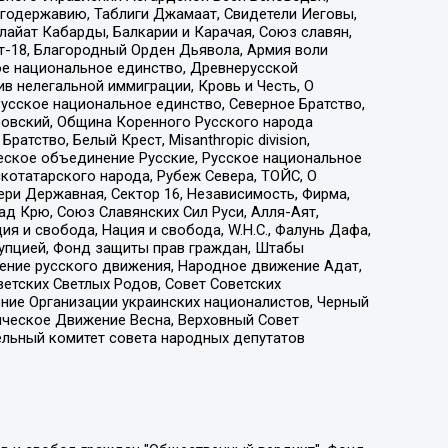
годержавию, Таблиги Джамаат, Свидетели Иеговы,
айат Кабарды, Балкарии и Карачая, Союз славян,
т-18, Благородный Орден Дьявола, Армия воли
ое национальное единство, Древнерусской
 нелегальной иммиграции, Кровь и Честь, О
усское национальное единство, Северное Братство,
ровский, Община Коренного Русского народа
атство, Белый Крест, Misanthropic division,
еское объединение Русские, Русское национальное
котатарского народа, Рубеж Севера, ТОЙС, О
ри Державная, Сектор 16, Независимость, Фирма,
д Крю, Союз Славянских Сил Руси, Алля-Аят,
я и свобода, Нация и свобода, W.H.С., Фалунь Дафа,
рупцией, Фонд защиты прав граждан, Штабы
ение русского движения, Народное движение Адат,
етских Светлых Родов, Совет Советских
ение Организации украинских националистов, Черный
ическое Движение Весна, Верховный Совет
ельный комитет совета народных депутатов