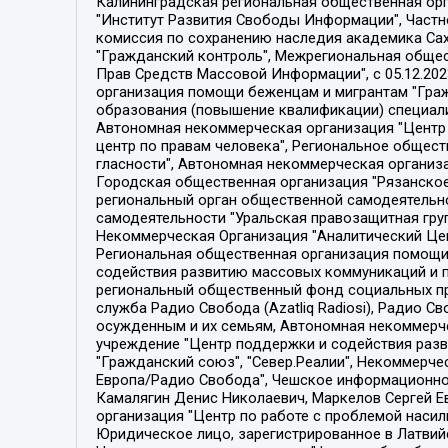
Калининградская региональная общественная организация "Экозащита!-Женсовет", Фонд содействия защите прав и свобод граждан "Общественный вердикт", Фонд "Институт Развития Свободы Информации", Частное учреждение "Информационное агентство МЕМО. РУ", Региональная общественная организация "Общественная комиссия по сохранению наследия академика Сахарова", Фонд поддержки свободы прессы, Санкт-Петербургская общественная правозащитная организация "Гражданский контроль", Межрегиональная общественная организация "Информационно-просветительский центр "Мемориал", Региональный Фонд "Центр Защиты Прав Средств Массовой Информации", с 05.12.2023 Фонд "Центр Защиты Прав Средств массовой информации", Региональная общественная благотворительная организация помощи беженцам и мигрантам "Гражданское содействие", Негосударственное образовательное учреждение дополнительного профессионального образования (повышение квалификации) специалистов "АКАДЕМИЯ ПО ПРАВАМ ЧЕЛОВЕКА", Свердловская региональная общественная организация "Сутяжник", Автономная некоммерческая организация "Центр независимых социологических исследований", Союз общественных объединений "Российский исследовательский центр по правам человека", Региональное общественное учреждение научно-информационный центр "МЕМОРИАЛ", Некоммерческая организация "Фонд защиты гласности", Автономная некоммерческая организация "Институт прав человека", Городская общественная организация "Екатеринбургское общество "МЕМОРИАЛ", Городская общественная организация "Рязанское историко-просветительское и правозащитное общество "Мемориал" (Рязанский Мемориал), Челябинский региональный орган общественной самодеятельности – женское общественное объединение "Женщины Евразии", Челябинский региональный орган общественной самодеятельности "Уральская правозащитная группа", Фонд содействия защите здоровья и социальной справедливости имени Андрея Рылькова, Автономная Некоммерческая Организация "Аналитический Центр Юрия Левады", Автономная некоммерческая организация социальной поддержки населения "Проект Апрель", Региональная общественная организация помощи женщинам и детям, находящимся в кризисной ситуации "Информационно-методический центр "Анна", Фонд содействия развитию массовых коммуникаций и правовому просвещению "Так-так-Так", Фонд содействия устойчивому развитию "Серебряная тайга", Свердловский региональный общественный фонд социальных проектов "Новое время", "Idel.Реалии", Кавказ.Реалии, Крым.Реалии, Телеканал Настоящее Время, Татаро-башкирская служба Радио Свобода (Azatliq Radiosi), Радио Свободная Европа/Радио Свобода (PCE/PC), "Сибирь.Реалии", "Фактограф", Благотворительный фонд помощи осужденным и их семьям, Автономная некоммерческая организация "Институт глобализации и социальных движений", Фонд "В защиту прав заключенных", Частное учреждение "Центр поддержки и содействия развитию средств массовой информации", Пензенский региональный общественный благотворительный фонд "Гражданский союз", "Север.Реалии", Некоммерческая организация Фонд "Правовая инициатива", 