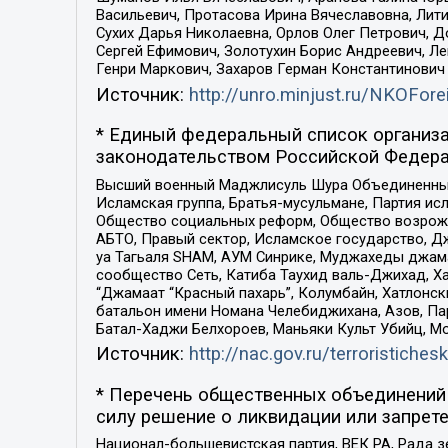
Васильевич, Протасова Ирина Вячеславовна, Лит
Сухих Дарья Николаевна, Орлов Олег Петрович, 
Сергей Ефимович, Золотухин Борис Андреевич, Л
Генри Маркович, Захаров Герман Константинович
Источник:
http://unro.minjust.ru/NKOFore
* Единый федеральный список организа
законодательством Российской Федера
Высший военный Маджлисуль Шура Объединенных с
Исламская группа, Братья-мусульмане, Партия ис
Общество социальных реформ, Общество возрожд
АБТО, Правый сектор, Исламское государство, Д
уа Тагьаля SHAM, АУМ Синрике, Муджахеды джама
сообщество Сеть, Катиба Таухид валь-Джихад, Хай
“Джамаат “Красный пахарь”, Колумбайн, Хатлонск
батальон имени Номана Челебиджихана, Азов, Па
Батал-Хаджи Белхороев, Маньяки Культ Убийц, М
Источник:
http://nac.gov.ru/terroristichesk
* Перечень общественных объединений 
силу решение о ликвидации или запрете
Национал-большевистская партия, ВЕК РА, Рада 