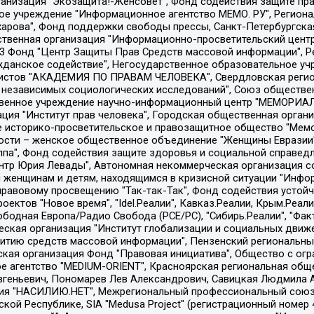
Общество с ограниченной ответственностью "Радио Свободная Европа/Радио Свобода", Чешское информационное агентство "MEDIUM-ORIENT", Красноярская региональная общественная организация "Мы против СПИДа", Камалягин Денис Николаевич, Маркелов Сергей Евгеньевич, Пономарев Лев Александрович, Савицкая Людмила Алексеевна, Автономная некоммерческая организация "Центр по работе с проблемой насилия "НАСИЛИЮ.НЕТ", Межрегиональный профессиональный союз работников здравоохранения "Альянс врачей", Юридическое лицо, зарегистрированное в Латвийской Республике, SIA "Medusa Project" (регистрационный номер 40103797863, дата регистрации 10.06.2014), Некоммерческая организация "Фонд по борьбе с коррупцией", Автономная некоммерческая организация "Институт права и публичной политики", Баданин Роман Сергеевич, Гликин Максим Александрович, Железнова Мария Михайловна, Лукьянова Юлия Сергеевна, Маетная Елизавета Витальевна, Маняхин Петр Борисович, Чуракова Ольга Владимировна, Ярош Юлия Петровна, Юридическое лицо "The Insider SIA", зарегистрированное в Риге, Латвийская Республика (дата регистрации 26.06.2015), являющееся администратором доменного имени интернет-издания "The Insider SIA", https://theins.ru, Постернак Алексей Евгеньевич, Рубин Михаил Аркадьевич, Анин Роман Александрович, Юридическое лицо Istories fonds, зарегистрированное в Латвийской Республике (регистрационный номер 50008295751, дата регистрации 24.02.2020), Великовский Дмитрий Александрович, Долинина Ирина Николаевна, Мароховская Алеся Алексеевна, Шлейнов Роман Юрьевич, Шмагун Олеся Валентиновна, Общество с ограниченной ответственностью "Альтаир 2021", Общество с ограниченной ответственностью "Вега 2021", Общество с ограниченной ответственностью "Главный редактор 2021", Общество с ограниченной ответственностью "Ромашки монолит", Важенков Артем Валерьевич, Ивановская областная общественная организация "Центр гендерных исследований", Гурман Юрий Альбертович, Медиапроект "ОВД-Инфо", Егоров Владимир Владимирович, Жилинский Владимир Александрович, Общество с ограниченной ответственностью "ЗП", Иванова София Юрьевна, Карезина Инна Павловна, Кильтау Екатерина Викторовна, Петров Алексей Викторович, Пискунов Сергей Евгеньевич, Смирнов Сергей Сергеевич, Тихонов Михаил Сергеевич, Общество с ограниченной ответственностью "ЖУРНАЛИСТ-ИНОСТРАННЫЙ АГЕНТ", Арапова Галина Юрьевна, Вольтская Татьяна Анатольевна, Американская компания "Mason G.E.S. Anonymous Foundation" (США), являющаяся владельцем интернет-издания https://mnews.world/, Компания "Stichting Bellingcat", зарегистрированная в Нидерландах (дата регистрации 11.07.2018), Захаров Андрей Вячеславович, Клепиковская Екатерина Дмитриевна, Общество с ограниченной ответственностью "МЕМО", Перл Роман Александрович, Симонов Евгений Алексеевич, Соловьева Елена Анатольевна, Сотников Даниил Владимирович, Сурначева Елизавета Дмитриевна, Автономная некоммерческая организация по защите прав человека и информированию населения "Якутия – Наше Мнение", Общество с ограниченной ответственностью "Москоу диджитал медиа", с 26.01.2023 Общество с ограниченной ответственностью "Чайка Белые сады", Ветошкина Валерия Валерьевна, Заговора Максим Александрович, Межрегиональное общественное движение "Российская ЛГБТ - сеть", Оленичев Максим Владимирович, Павлов Иван Юрьевич, Скворцова Елена Сергеевна, Общество с ограниченной ответственностью "Как бы инагент", Кочетков Игорь Викторович, Общество с ограниченной ответственностью "Честные выборы", Еланчик Олег Александрович, Общество с ограниченной ответственностью "Нобелевский призыв", Гималова Регина Эмилевна, Григорьев Андрей Валерьевич, Григорьева Алина Александровна, Ассоциация по содействию защите прав призывников, альтернативнослужащих и военнослужащих "Правозащитная группа "Гражданин.Армия.Право", Хисамова Регина Фаритовна, Автономная некоммерческая организация по реализа