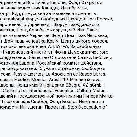
ы Центральной и Восточной Европы, Фонд Открытой
иональная федерация Канады, Декабристы,
тр , Риддл, Русский антивоенный комитет в
nternational, Форум Свободных Народов ПостРоссии,
дарственного управления, Форум гражданского
рнешнл, Фонд борьбы с коррупцией Инк, Завет
прав человека Чернигов, Фонд Дом Прав Человека,
н, Дом прав человека Крым, Центр дикого лосося,
стов расследователей, АЛЛАТРА, За свободную
д, Гудзоновский институт, Фонд Демократического
сследований, Общество Сторожевой башни, Библии и
сточная Европа, Российский комитет действия,
-расследователей, Служба поддержки, Свободная
 Russie-Libertes, La Asocicion de Rusos Libres,
an Election Monitor, Article 19, Мнение медиа,
Европы, Фонд имени Фридриха Эберта, XZ gGmbH,
ls for International Education, Cultural Vistas,
ошений и государственной политики им Питера Мунка,
 Гражданских Свобод, Фонд Бориса Немцова за
имости Ингушетии, Прометей, Stop Occupation of