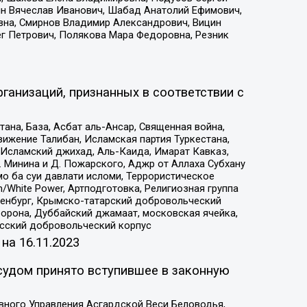
ин Вячеслав Иванович, Шабад Анатолий Ефимович,
вна, Смирнов Владимир Александрович, Вицин
ег Петрович, Полякова Мара Федоровна, Резник
ганизаций, признанных в соответствии с
на, База, Асбат аль-Ансар, Священная война,
ижение Талибан, Исламская партия Туркестана,
Исламский джихад, Аль-Каида, Имарат Кавказ,
 Минина и Д. Пожарского, Аджр от Аллаха Субхану
о ба суи давлати исломи, Террористическое
/White Power, Артподготовка, Религиозная группа
Оренбург, Крымско-татарский добровольческий
орона, Дуббайский джамаат, московская ячейка,
усский добровольческий корпус
 на
16.11.2023
судом принято вступившее в законную
вного Управления Асгардской Веси Беловодья,