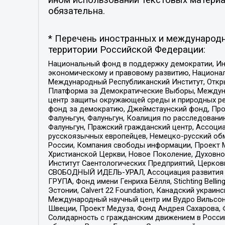
обязательна.
* Перечень иностранных и международн
территории Российской Федерации:
Национальный фонд в поддержку демократии, Ин
экономическому и правовому развитию, Национ
Международный Республиканский Институт, Откры
Платформа за Демократические Выборы, Междуна
центр защиты окружающей среды и природных ресу
фонд за демократию, Джеймстаунский фонд, Прож
Фалуньгун, Фалуньгун, Коалиция по расследован
Фалуньгун, Пражский гражданский центр, Ассоци
русскоязычных европейцев, Немецко-русский об
России, Компания свободы информации, Проект М
Христианской Церкви, Новое Поколение, Духовн
Институт Саентологических Предприятий, Церков
СВОБОДНЫЙ ИДЕЛЬ-УРАЛ, Ассоциация развития ж
ГРУПА, Фонд имени Генриха Бёлля, Stichting Bellin
Эстонии, Calvert 22 Foundation, Канадский укра
Международный научный центр им Вудро Вильсона
Швеции, Проект Медуза, Фонд Андрея Сахарова, Ф
Солидарность с гражданским движением в России 