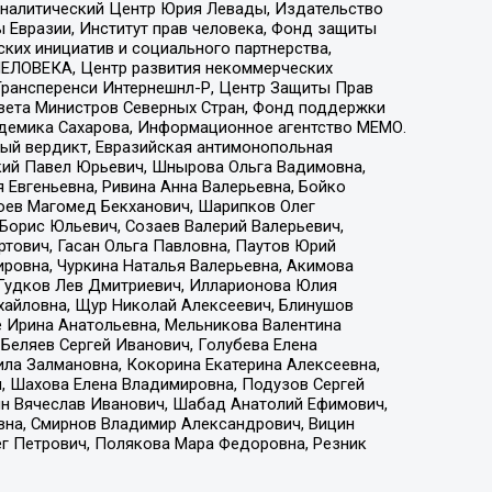
, Аналитический Центр Юрия Левады, Издательство
 Евразии, Институт прав человека, Фонд защиты
ких инициатив и социального партнерства,
ЕЛОВЕКА, Центр развития некоммерческих
 Трансперенси Интернешнл-Р, Центр Защиты Прав
овета Министров Северных Стран, Фонд поддержки
адемика Сахарова, Информационное агентство МЕМО.
ый вердикт, Евразийская антимонопольная
кий Павел Юрьевич, Шнырова Ольга Вадимовна,
 Евгеньевна, Ривина Анна Валерьевна, Бойко
хоев Магомед Бекханович, Шарипков Олег
Борис Юльевич, Созаев Валерий Валерьевич,
тович, Гасан Ольга Павловна, Паутов Юрий
ровна, Чуркина Наталья Валерьевна, Акимова
 Гудков Лев Дмитриевич, Илларионова Юлия
ихайловна, Щур Николай Алексеевич, Блинушов
е Ирина Анатольевна, Мельникова Валентина
Беляев Сергей Иванович, Голубева Елена
ила Залмановна, Кокорина Екатерина Алексеевна,
, Шахова Елена Владимировна, Подузов Сергей
ин Вячеслав Иванович, Шабад Анатолий Ефимович,
вна, Смирнов Владимир Александрович, Вицин
ег Петрович, Полякова Мара Федоровна, Резник