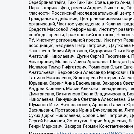
Серебряная тайга, Так-Так-Так, Сова, центр Анн
Парк Гагарина, Фонд имени Андрея Рылькова, Сф
гласности, Российский исследовательский центр 
Гражданское действие, Центр независимых соци
организаций, Частное учреждение в Калининград
Средств Массовой Информации, Институт развити
свободы прессы, Гражданский контроль, Человек
РУ, Институт региональной прессы, Институт Ра
ассоциация, Бедушев Петр Петрович, Дзугкоева 
Чанышева Лилия Айратовна, Сидорович Ольга Бори
Анатолий Николаевич, Дугин Сергей Георгиевич, 
Викторович, Мошель Ирина Ароновна, Шведов Гри
Исламов Тимур Рифгатович, Романова Ольга Евге
Анатольевич, Верховский Александр Маркович, П
Татьяна Николаевна, Золотарева Екатерина Алек
Юрьевна, Саранг Анна Васильевна, Захарова Свет
Андрей Юрьевич, Мосин Алексей Геннадьевич, Ге
Дмитриевна, Вититинова Елена Владимировна, Ба
Николаевна, Ганнушкина Светлана Алексеевна, За
Шуманов Илья Вячеславович, Арапова Галина Юрь
Васильевич, Протасова Ирина Вячеславовна, Лит
Сухих Дарья Николаевна, Орлов Олег Петрович, 
Сергей Ефимович, Золотухин Борис Андреевич, Л
Генри Маркович, Захаров Герман Константинович
Источник:
http://unro.minjust.ru/NKOFore