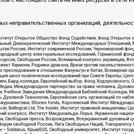
ых неправительственных организаций, деятельнос
ститут Открытое Общество Фонд Содействия, Фонд Открытое 
альный Демократический Институт Международных Отношений,
тая Россия, Институт современной России, Черноморский фонд
родный центр электоральных исследований, Германский фонд
рсов, Свободная Россия, Всемирный конгресс украинцев, Атла
ект Хармони, Родники дракона, Врачи против насильственного
ию преследования в отношении Фалуньгун в Китае, Всемирная о
ация школ политических исследований при Совете Европы, Цен
мен, Бард колледж, Европейский выбор, Фонд Ходорковского,
едиа, Международное партнерство за права человека, Духовно
ое Учебное Заведение Международный Библейский Колледж, М
ь Духовной Технологии, Европейская сеть организаций по наб
урналистики, IStories fonds, Королевский Институт Между
gcat, Bellingcat Ltd, The Insider, Институт правовой инициатив
инский конгресс, Институт Макдональда-Лорье, Украинская нац
, Свободная пресса, Возрождение, Всеукраинский духовный цен
орум свободной России, Лига Свободных Наций, Transparеncy I
– Solidarus, КрымSOS, Свободный университет, Институт госу