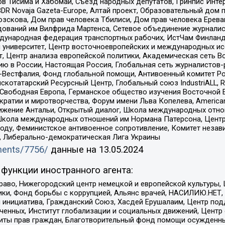
в Тисима и Хабомаи, Съезд народных депутатов, Гринпис Инте
DR Novaja Gazeta-Europe, Алтай проект, Образовательный дом 
зскова, Дом прав человека Тбилиси, Дом прав человека Ерева
едований им Вилфрида Мартенса, Сетевое объединение журнали
Международная федерация транспортных рабочих, ИстЧам Финлан
й университет, Центр восточноевропейских и международных и
, Центр анализа европейской политики, Академическая сеть Во
ю в России, Настоящая Россия, Глобальная сеть журналистов
естфалия, Фонд глобальной помощи, Антивоенный комитет России,
татарский Ресурсный Центр, Глобальный союз IndustriALL, Russi
 Свободная Европа, Германское общество изучения Восточной 
и и миротворчества, Форум имени Льва Копелева, American Counci
ое движение Антальи, Открытый диалог, Школа международных отн
Школа международных отношений им Нормана Патерсона, Центр
ду, Феминистское антивоенное сопротивление, Комитет независ
а, Либерально-демократическая Лига Украины
uments/7756/
данные на
13.05.2024
функции иностранного агента:
раво, Нижегородский центр немецкой и европейской культуры,
тики, Фонд борьбы с коррупцией, Альянс врачей, НАСИЛИЮ.НЕТ,
я инициатива, Гражданский Союз, Хасдей Ерушалаим, Центр по
юченных, Институт глобализации и социальных движений, Цент
ты прав граждан, Благотворительный фонд помощи осужденным