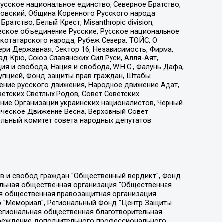
усское национальное единство, Северное Братство,
ровский, Община Коренного Русского народа
атство, Белый Крест, Misanthropic division,
еское объединение Русские, Русское национальное
котатарского народа, Рубеж Севера, ТОЙС, О
ри Державная, Сектор 16, Независимость, Фирма,
д Крю, Союз Славянских Сил Руси, Алля-Аят,
я и свобода, Нация и свобода, W.H.С., Фалунь Дафа,
рупцией, Фонд защиты прав граждан, Штабы
ение русского движения, Народное движение Адат,
етских Светлых Родов, Совет Советских
ение Организации украинских националистов, Черный
ическое Движение Весна, Верховный Совет
ельный комитет совета народных депутатов
ции социально-правовых программ "Лилит", Дальневосточное общественное движение "Маяк", Санкт-Петербургская ЛГБТ-инициативная группа "Выход", Инициативная группа ЛГБТ+ "Реверс", Алексеев Андрей Викторович, Бекбулатова Таисия Львовна, Беляев Иван Михайлович, Владыкина Елена Сергеевна, Гельман Марат Александрович, Никульшина Вероника Юрьевна, Толоконникова Надежда Андреевна, Шендерович Виктор Анатольевич, Общество с ограниченной ответственностью "Данное сообщение", Общество с ограниченной ответственностью Издательский дом "Новая глава", Айнбиндер Александра Александровна, Московский комьюнити-центр для ЛГБТ+инициатив, Благотворительный фонд развития филантропии, Deutsche Welle (Германия, Kurt-Schumacher-Strasse 3, 53113 Bonn), Борзунова Мария Михайловна, Воробьев Виктор Викторович, Голубева Анна Львовна, Константинова Алла Михайловна, Малкова Ирина Владимировна, Мурадов Мурад Абдулгалимович, Осетинская Елизавета Николаевна, Понасенков Евгений Николаевич, Ганапольский Матвей Юрьевич, Киселев Евгений Алексеевич, Борухович Ирина Григорьевна, Дремин Иван Тимофеевич, Дубровский Дмитрий Викторович, Красноярская региональная общественная организация поддержки и развития альтернативных образовательных технологий и межкультурных коммуникаций "ИНТЕРРА", Маяковская Екатерина Алексеевна, Фейгин Марк Захарович, Филимонов Андрей Викторович, Дзугкоева Регина Николаевна, Доброхотов Роман Александрович, Дудь Юрий Александрович, Елкин Сергей Владимирович, Кругликов Кирилл Игоревич, Сабунаева Мария Леонидовна, Семенов Алексей Владимирович, Шаинян Карен Багратович, Шульман Екатерина Михайловна, Асафьев Артур Валерьевич, Вахштайн Виктор Семенович, Венедиктов Алексей Алексеевич, Лушникова Екатерина Евгеньевна, Волков Леонид Михайлович, Невзоров Александр Глебович, Пархоменко Сергей Борисович, Сироткин Ярослав Николаевич, Кара-Мурза Владимир Владимирович, Баранова Наталья Владимировна, Гозман Леонид Яковлевич, Кагарлицкий Борис Юльевич, Климарев Михаил Валерьевич, Милов Владимир Станиславович, Автономная некоммерческая организация Краснодарский центр современного искусства "Типография", Моргенштерн Алишер Тагирович, Соболь Любовь Эдуардовна, Общество с ограниченной ответственностью "ЛИЗА НОРМ", Каспаров Гарри Кимович, Ходорковский Михаил Борисович, Общество с ограниченной ответственностью "Апрельские тезисы", Данилович Ирина Брониславовна, Кашин Олег Владимирович, Петров Николай Владимирович, Пивоваров Алексей Владимирович, Соколов Михаил Владимирович, Цветкова Юлия Владимировна, Чичваркин Евгений Александрович, Комитет против пыток/Команда против пыток, Общество с ограниченной ответственностью "Первый научный", Общество с ограниченной ответственностью "Вертолет и ко", Белоцерковская Вероника Борисовна, Кац Максим Евгеньевич, Лазарева Татьяна Юрьевна, Шаведдинов Руслан Табризович, Яшин Илья Валерьевич, Общество с ограниченной ответственностью "Иноагент ААВ", Алешковский Дмитрий Петрович, Альбац Евгения Марковна, Быков Дмитрий Львович, Галямина Юлия Евгеньевна, Лойко Сергей Леонидович, Мартынов Кирилл Константинович, Медведев Сергей Александрович, Крашенинников Федор Геннадиевич, Гордеева Катерина Вл