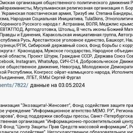
 Омская организация общественного политического движения Р
йзрахманисты, Мусульманская религиозная организация п. Бо
краинская повстанческая армия, Тризуб им. Степана Бандеры, Бр
зма, Народная Социальная Инициатива, TulaSkins, Этнополитич
оренного Русского народа г. Астрахани, ВОЛЯ, Меджлис крымс
РЕВТАТПОД, Артподготовка, Штольц, В честь иконы Божией Мате
равды и Единения, Каракольская инициативная группа, Автогра
спублика Русь, Арестантское уголовное единство, Башкорт, Наци
окузнецк/РПК, Сибирский державный союз, Фонд борьбы с кор
округа г. Краснодара, Мужское государство, Народное объедин
ой области, Проект Штурм, Граждане СССР, Держава Союз Сов
Facebook, Instagram, WhatsApp, СИЧ-С14, Добровольческое Движ
ское общественное движение, Невоград, Молодежное Демократ
ой Республики, Конгресс ойрат-калмыцкого народа, Исполнит
бъединение, ЛГБТ, Я.МЫ Сергей Фургал
uments/7822/
данные на
03.05.2024
Общество с ограниченной ответственностью "Радио Свободная Европа/Радио Свобода", Чешское информационное агентство "MEDIUM-ORIENT", Красноярская региональная общественная организация "Мы против СПИДа", Камалягин Денис Николаевич, Маркелов Сергей Евгеньевич, Пономарев Лев Александрович, Савицкая Людмила Алексеевна, Автономная некоммерческая организация "Центр по работе с проблемой насилия "НАСИЛИЮ.НЕТ", Межрегиональный профессиональный союз работников здравоохранения "Альянс врачей", Юридическое лицо, зарегистрированное в Латвийской Республике, SIA "Medusa Project" (регистрационный номер 40103797863, дата регистрации 10.06.2014), Некоммерческая организация "Фонд по борьбе с коррупцией", Автономная некоммерческая организация "Институт права и публичной политики", Баданин Роман Сергеевич, Гликин Максим Александрович, Железнова Мария Михайловна, Лукьянова Юлия Сергеевна, Маетная Елизавета Витальевна, Маняхин Петр Борисович, Чуракова Ольга Владимировна, Ярош Юлия Петровна, Юридическое лицо "The Insider SIA", зарегистрированное в Риге, Латвийская Республика (дата регистрации 26.06.2015), являющееся администратором доменного имени интернет-издания "The Insider SIA", https://theins.ru, Постернак Алексей Евгеньевич, Рубин Михаил Аркадьевич, Анин Роман Александрович, Юридическое лицо Istories fonds, зарегистрированное в Латвийской Республике (регистрационный номер 50008295751, дата регистрации 24.02.2020), Великовский Дмитрий Александрович, Долинина Ирина Николаевна, Мароховская Алеся Алексеевна, Шлейнов Роман Юрьевич, Шмагун Олеся Валентиновна, Общество с ограниченной ответственностью "Альтаир 2021", Общество с ограниченной ответственностью "Вега 2021", Общество с ограниченной ответственностью "Главный редактор 2021", Общество с ограниченной ответственностью "Ромашки монолит", Важенков Артем Валерьевич, Ивановская областная общественная организация "Центр гендерных исследований", Гурман Юрий Альбертович, Медиапроект "ОВД-Инфо", Егоров Владимир Владимирович, Жилинский Владимир Александрович, Общество с ограниченной ответственностью "ЗП", Иванова София Юрьевна, Карезина Инна Павловна, Кильтау Екатерина Викторовна, Петров Алексей Викторович, Пискунов Сергей Евгеньевич, Смирнов Сергей Сергеевич, Тихонов Михаил Сергеевич, Общество с ограниченной ответственностью "ЖУРНАЛИСТ-ИНОСТРАННЫЙ АГЕНТ", Арапова Галина Юрьевна, Вольтская Татьяна Анатольевна, Американская компания "Mason G.E.S. Anonymous Foundation" (США), являющаяся владельцем интернет-издания https://mnews.world/, Компания "Stichting Bellingcat", зарегистрированная в Нидерландах (дата регистрации 11.07.2018), Захаров Андрей Вячеславович, Клепиковская Екатерина Дмитриевна, Общество с ограниченной ответственностью "МЕМО", Перл Роман Александрович, Симонов Евгений Алексеевич, Соловьева Елена Анатольевна, Сотников Даниил Владимирович, Сурначева Елизавета Дмитриевна, Автономная некоммерческая организация по защите прав человека и информированию населения "Якутия – Наше Мнение", Общество с ограниченной ответственностью "Москоу диджитал медиа", с 26.01.2023 Общество с ограниченной ответственностью "Чайка Белые сады", Ветошкина Валерия Валерьевна, Заговора Максим Александрович, Межрегиональное общественное движение "Российская ЛГБТ - сеть", Оленичев Максим Владимирович, Павлов Иван Юрьевич, Скворцова Елена Сергеевна, Общество с ограниченной ответственностью "Как бы инагент", Кочетков Игорь Викторович, Общество с ограниченной ответственностью "Честные выборы", Еланчик Олег Александрович, Общество с ограниченной ответственностью "Нобелевский призыв", Гималова Регина Эмилевна, Григорьев Андрей Валерьевич, Григорьева Алина Александровна, Ассоциация по содействию защите прав призывников, альтернативнослужащих и военнослужащих "Правозащитная группа "Гражданин.Армия.Право", Хисамова Регина Фаритовна, Автономная некоммерческая организация по реализа