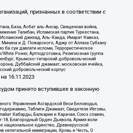
ганизаций, признанных в соответствии с
на, База, Асбат аль-Ансар, Священная война,
ижение Талибан, Исламская партия Туркестана,
Исламский джихад, Аль-Каида, Имарат Кавказ,
 Минина и Д. Пожарского, Аджр от Аллаха Субхану
о ба суи давлати исломи, Террористическое
/White Power, Артподготовка, Религиозная группа
Оренбург, Крымско-татарский добровольческий
орона, Дуббайский джамаат, московская ячейка,
усский добровольческий корпус
 на
16.11.2023
судом принято вступившее в законную
вного Управления Асгардской Веси Беловодья,
годержавию, Таблиги Джамаат, Свидетели Иеговы,
айат Кабарды, Балкарии и Карачая, Союз славян,
т-18, Благородный Орден Дьявола, Армия воли
ое национальное единство, Древнерусской
 нелегальной иммиграции, Кровь и Честь, О