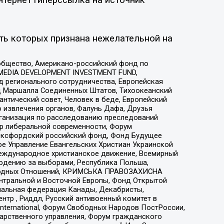
ть которых признана нежелательной на
общество, Американо-российский фонд по
 MEDIA DEVELOPMENT INVESTMENT FUND,
 регионального сотрудничества, Европейская
 Маршалла Соединенных Штатов, Тихоокеанский
нтический совет, Человек в беде, Европейский
 извлечения органов, Фалунь Дафа, Друзья
рганизация по расследованию преследований
тр либеральной современности, Форум
 Оксфордский российский фонд, Фонд Будущее
е Управление Евангельских Христиан Украинской
еждународное христианское движение, Всемирный
людению за выборами, Республика Польша,
народных Отношений, КРИМСЬКА ПРАВОЗАХИСНА
ы Центральной и Восточной Европы, Фонд Открытой
иональная федерация Канады, Декабристы,
тр , Риддл, Русский антивоенный комитет в
nternational, Форум Свободных Народов ПостРоссии,
дарственного управления, Форум гражданского