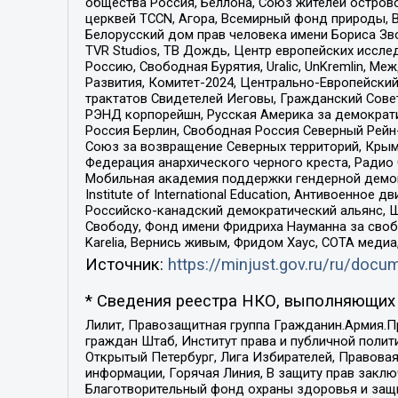
общества Россия, Беллона, Союз жителей острово
церквей TCCN, Агора, Всемирный фонд природы, B
Белорусский дом прав человека имени Бориса Зво
TVR Studios, ТВ Дождь, Центр европейских иссл
Россию, Свободная Бурятия, Uralic, UnKremlin, 
Развития, Комитет-2024, Центрально-Европейски
трактатов Свидетелей Иеговы, Гражданский Совет
РЭНД корпорейшн, Русская Америка за демократи
Россия Берлин, Свободная Россия Северный Рейн-В
Союз за возвращение Северных территорий, Крымско
Федерация анархического черного креста, Радио
Мобильная академия поддержки гендерной демократи
Institute of International Education, Антивоенн
Российско-канадский демократический альянс, 
Свободу, Фонд имени Фридриха Науманна за свобо
Karelia, Вернись живым, Фридом Хаус, СОТА меди
Источник:
https://minjust.gov.ru/ru/doc
* Сведения реестра НКО, выполняющих 
Лилит, Правозащитная группа Гражданин.Армия.П
граждан Штаб, Институт права и публичной поли
Открытый Петербург, Лига Избирателей, Правова
информации, Горячая Линия, В защиту прав закл
Благотворительный фонд охраны здоровья и защи