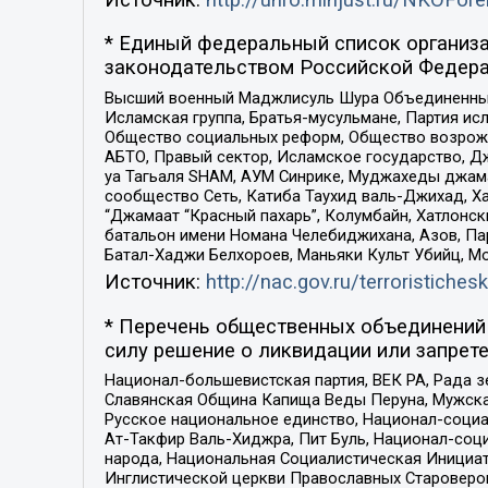
* Единый федеральный список организа
законодательством Российской Федера
Высший военный Маджлисуль Шура Объединенных с
Исламская группа, Братья-мусульмане, Партия ис
Общество социальных реформ, Общество возрожд
АБТО, Правый сектор, Исламское государство, Д
уа Тагьаля SHAM, АУМ Синрике, Муджахеды джама
сообщество Сеть, Катиба Таухид валь-Джихад, Хай
“Джамаат “Красный пахарь”, Колумбайн, Хатлонск
батальон имени Номана Челебиджихана, Азов, Па
Батал-Хаджи Белхороев, Маньяки Культ Убийц, М
Источник:
http://nac.gov.ru/terroristichesk
* Перечень общественных объединений 
силу решение о ликвидации или запрете
Национал-большевистская партия, ВЕК РА, Рада 
Славянская Община Капища Веды Перуна, Мужская
Русское национальное единство, Национал-социа
Ат-Такфир Валь-Хиджра, Пит Буль, Национал-соц
народа, Национальная Социалистическая Инициат
Инглистической церкви Православных Староверов