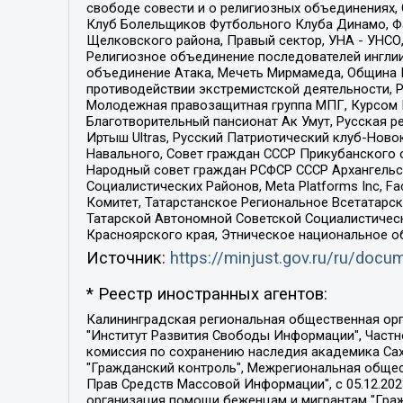
свободе совести и о религиозных объединениях,
Клуб Болельщиков Футбольного Клуба Динамо, Фа
Щелковского района, Правый сектор, УНА - УНСО, У
Религиозное объединение последователей инглии
объединение Атака, Мечеть Мирмамеда, Община К
противодействии экстремистской деятельности, 
Молодежная правозащитная группа МПГ, Курсом П
Благотворительный пансионат Ак Умут, Русская ре
Иртыш Ultras, Русский Патриотический клуб-Нов
Навального, Совет граждан СССР Прикубанского 
Народный совет граждан РСФСР СССР Архангельск
Социалистических Районов, Meta Platforms Inc, 
Комитет, Татарстанское Региональное Всетатар
Татарской Автономной Советской Социалистическ
Красноярского края, Этническое национальное о
Источник:
https://minjust.gov.ru/ru/doc
* Реестр иностранных агентов:
Калининградская региональная общественная организация "Экозащита!-Женсовет", Фонд содействия защите прав и свобод граждан "Общественный вердикт", Фонд "Институт Развития Свободы Информации", Частное учреждение "Информационное агентство МЕМО. РУ", Региональная общественная организация "Общественная комиссия по сохранению наследия академика Сахарова", Фонд поддержки свободы прессы, Санкт-Петербургская общественная правозащитная организация "Гражданский контроль", Межрегиональная общественная организация "Информационно-просветительский центр "Мемориал", Региональный Фонд "Центр Защиты Прав Средств Массовой Информации", с 05.12.2023 Фонд "Центр Защиты Прав Средств массовой информации", Региональная общественная благотворительная организация помощи беженцам и мигрантам "Гражданское содействие", Негосударственное образовательное учреждение дополнительного профессионального образования (повышение квалификации) специалистов "АКАДЕМИЯ ПО ПРАВАМ ЧЕЛОВЕКА", Свердловская региональная общественная организация "Сутяжник", Автономная некоммерческая организация "Центр независимых социологических исследований", Союз общественных объединений "Российский исследовательский центр по правам человека", Региональное общественное учреждение научно-информационный центр "МЕМОРИАЛ", Некоммерческая организация "Фонд защиты гласности", Автономная некоммерческая организация "Институт прав человека", Городская общественная организация "Екатеринбургское общество "МЕМОРИАЛ", Городская общественная организация "Рязанское историко-просветительское и правозащитное общество "Мемориал" (Рязанский Мемориал), Челябинский региональный орган общественной самодеятельности – женское общественное объединение "Женщины Евразии", Челябинский региональный орган общественной самодеятельности "Уральская правозащитная группа", Фонд содействия защите здоровья и социальной справедливости имени Андрея Рылькова, Автономная Некоммерческая Организация "Аналитический Центр Юрия Левады", Автономная некоммерческая организация социальной поддержки населения "Проект Апрель", Региональная общественная организация помощи женщинам и детям, находящимся в кризисной ситуации "Информационно-методический центр "Анна", Фонд содействия развитию массовых коммуникаций и правовому просвещению "Так-так-Так", Фонд содействия устойчивому развитию "Серебряная тайга", Свердловский региональный общественный фонд социальных проектов "Новое время", "Idel.Реалии", Кавказ.Реалии, Крым.Реалии, Телеканал Настоящее Время, Татаро-башкирская служба Радио Свобода (Azatliq Radiosi), Радио Свободная Европа/Радио Свобода (PCE/PC), "Сибирь.Реалии", "Фактограф", Благотворительный фонд помощи осужденным и их семьям, Автономная некоммерческая организация "Институт глобализации и социальных движений", Фонд "В защиту прав заключенных", Частное учреждение "Центр поддержки и содействия развитию средств массовой информации", Пензенский региональный общественный благотворительный фонд "Гражданский союз", "Север.Реалии", Некоммерческая организация Фонд "Правовая инициатива", 