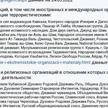
ций, в том числе иностранных и международных ор
ции террористическими:
ил моджахедов Кавказа, Конгресс народов Ичкерии и Дагеста
ламского освобождения, Лашкар-И-Тайба, Исламская группа, Дв
ения исламского наследия, Дом двух святых, Джунд аш-Шам, 
жабха аль-Нусра ли-Ахль аш-Шам, Народное ополчение имени К.
ата Ат-Тавхида Валь-Джихад, Чистопольский Джамаат, Рохнам
ят Тахрир аш-Шам, Ахлю Сунна Валь Джамаа, National Socialism
ий джамаат, Мусульманская религиозная группа п. Кушкуль г. 
ртия исламского возрождения Таджикистана, Народная самооб
олодёжь Которая Улыбается, Легион Свобода России, Айдар, Р
ie-i-ekstremistskie-organizacii-i-materialy.html
данные
и религиозных организаций в отношении которых 
 деятельности:
земли Кубанской Духовно Родовой Державы Русь, Община Духо
 Духовная Семинария Староверов-Инглингов, Нурджулар, К Бо
листическое общество, Джамаат мувахидов, Объединенный Вил
иалистическая рабочая партия России, Славянский союз, Форма
ива города Череповца, Духовно-Родовая Держава Русь, Русск
-Инглингов, Русский общенациональный союз, Движение против