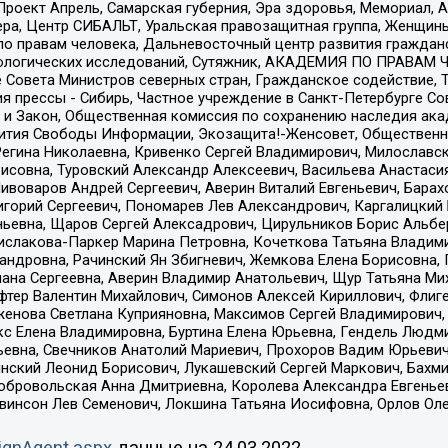
а, Проект Апрель, Самарская губерния, Эра здоровья, Мемориал
ера, Центр СИБАЛЬТ, Уральская правозащитная группа, Женщины
по правам человека, Дальневосточный центр развития гражданс
ологических исследований, Сутяжник, АКАДЕМИЯ ПО ПРАВАМ Ч
е Совета Министров северных стран, Гражданское содействие,
я прессы - Сибирь, Частное учреждение в Санкт-Петербурге С
 и Закон, Общественная комиссия по сохранению наследия ак
звития Свободы Информации, Экозащита!-Женсовет, Общественн
Регина Николаевна, Кривенко Сергей Владимирович, Милославс
совна, Туровский Александр Алексеевич, Васильева Анастасия
Пивоваров Андрей Сергеевич, Аверин Виталий Евгеньевич, Бара
горий Сергеевич, Пономарев Лев Александрович, Каргалицкий 
ньевна, Щаров Сергей Алексадрович, Цирульников Борис Альбер
ислакова-Паркер Марина Петровна, Кочеткова Татьяна Владими
сандровна, Рачинский Ян Збигневич, Жемкова Елена Борисовна,
лана Сергеевна, Аверин Владимир Анатольевич, Щур Татьяна М
фтер Валентин Михайлович, Симонов Алексей Кириллович, Флиг
женова Светлана Куприяновна, Максимов Сергей Владимирович, 
кс Елена Владимировна, Буртина Елена Юрьевна, Гендель Людм
евна, Свечников Анатолий Мариевич, Прохоров Вадим Юрьевич
инский Леонид Борисович, Лукашевский Сергей Маркович, Бахм
Добровольская Анна Дмитриевна, Королева Александра Евгенье
евинсон Лев Семенович, Локшина Татьяна Иосифовна, Орлов Ол
ignAgent.aspx
данные на
24.03.2022