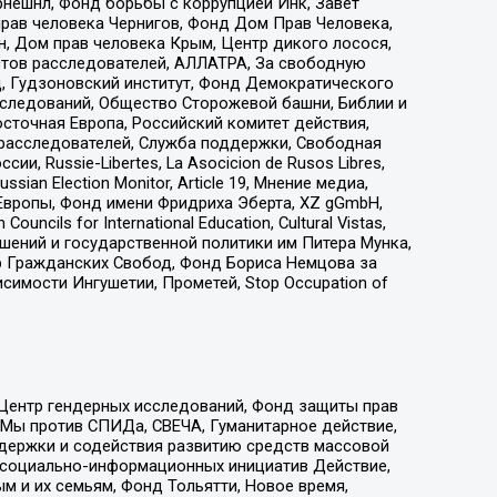
рнешнл, Фонд борьбы с коррупцией Инк, Завет
прав человека Чернигов, Фонд Дом Прав Человека,
н, Дом прав человека Крым, Центр дикого лосося,
стов расследователей, АЛЛАТРА, За свободную
д, Гудзоновский институт, Фонд Демократического
сследований, Общество Сторожевой башни, Библии и
сточная Европа, Российский комитет действия,
-расследователей, Служба поддержки, Свободная
 Russie-Libertes, La Asocicion de Rusos Libres,
an Election Monitor, Article 19, Мнение медиа,
Европы, Фонд имени Фридриха Эберта, XZ gGmbH,
ls for International Education, Cultural Vistas,
ошений и государственной политики им Питера Мунка,
 Гражданских Свобод, Фонд Бориса Немцова за
имости Ингушетии, Прометей, Stop Occupation of
 Центр гендерных исследований, Фонд защиты прав
 Мы против СПИДа, СВЕЧА, Гуманитарное действие,
ддержки и содействия развитию средств массовой
р социально-информационных инициатив Действие,
 и их семьям, Фонд Тольятти, Новое время,