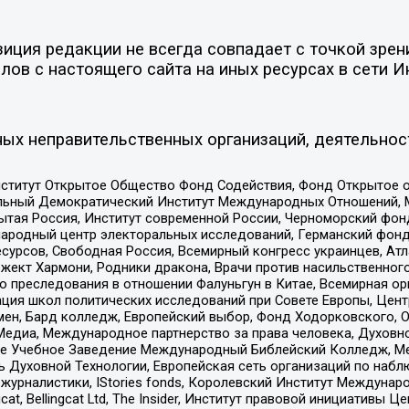
ция редакции не всегда совпадает с точкой зрени
ов с настоящего сайта на иных ресурсах в сети И
ых неправительственных организаций, деятельнос
ститут Открытое Общество Фонд Содействия, Фонд Открытое 
альный Демократический Институт Международных Отношений,
тая Россия, Институт современной России, Черноморский фонд
родный центр электоральных исследований, Германский фонд
рсов, Свободная Россия, Всемирный конгресс украинцев, Атла
ект Хармони, Родники дракона, Врачи против насильственного
ию преследования в отношении Фалуньгун в Китае, Всемирная о
ация школ политических исследований при Совете Европы, Цен
мен, Бард колледж, Европейский выбор, Фонд Ходорковского,
едиа, Международное партнерство за права человека, Духовно
ое Учебное Заведение Международный Библейский Колледж, М
ь Духовной Технологии, Европейская сеть организаций по наб
урналистики, IStories fonds, Королевский Институт Между
gcat, Bellingcat Ltd, The Insider, Институт правовой инициатив