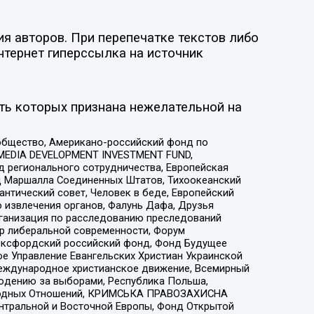
я авторов. При перепечатке текстов либо
нтернет гиперссылка на источник
ть которых признана нежелательной на
общество, Американо-российский фонд по
 MEDIA DEVELOPMENT INVESTMENT FUND,
 регионального сотрудничества, Европейская
 Маршалла Соединенных Штатов, Тихоокеанский
нтический совет, Человек в беде, Европейский
 извлечения органов, Фалунь Дафа, Друзья
рганизация по расследованию преследований
тр либеральной современности, Форум
 Оксфордский российский фонд, Фонд Будущее
е Управление Евангельских Христиан Украинской
еждународное христианское движение, Всемирный
людению за выборами, Республика Польша,
народных Отношений, КРИМСЬКА ПРАВОЗАХИСНА
ы Центральной и Восточной Европы, Фонд Открытой