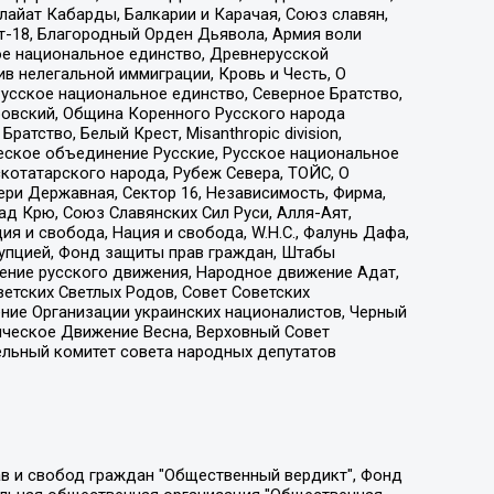
айат Кабарды, Балкарии и Карачая, Союз славян,
т-18, Благородный Орден Дьявола, Армия воли
ое национальное единство, Древнерусской
 нелегальной иммиграции, Кровь и Честь, О
усское национальное единство, Северное Братство,
ровский, Община Коренного Русского народа
атство, Белый Крест, Misanthropic division,
еское объединение Русские, Русское национальное
котатарского народа, Рубеж Севера, ТОЙС, О
ри Державная, Сектор 16, Независимость, Фирма,
д Крю, Союз Славянских Сил Руси, Алля-Аят,
я и свобода, Нация и свобода, W.H.С., Фалунь Дафа,
рупцией, Фонд защиты прав граждан, Штабы
ение русского движения, Народное движение Адат,
етских Светлых Родов, Совет Советских
ение Организации украинских националистов, Черный
ическое Движение Весна, Верховный Совет
ельный комитет совета народных депутатов
ции социально-правовых программ "Лилит", Дальневосточное общественное движение "Маяк", Санкт-Петербургская ЛГБТ-инициативная группа "Выход", Инициативная группа ЛГБТ+ "Реверс", Алексеев Андрей Викторович, Бекбулатова Таисия Львовна, Беляев Иван Михайлович, Владыкина Елена Сергеевна, Гельман Марат Александрович, Никульшина Вероника Юрьевна, Толоконникова Надежда Андреевна, Шендерович Виктор Анатольевич, Общество с ограниченной ответственностью "Данное сообщение", Общество с ограниченной ответственностью Издательский дом "Новая глава", Айнбиндер Александра Александровна, Московский комьюнити-центр для ЛГБТ+инициатив, Благотворительный фонд развития филантропии, Deutsche Welle (Германия, Kurt-Schumacher-Strasse 3, 53113 Bonn), Борзунова Мария Михайловна, Воробьев Виктор Викторович, Голубева Анна Львовна, Константинова Алла Михайловна, Малкова Ирина Владимировна, Мурадов Мурад Абдулгалимович, Осетинская Елизавета Николаевна, Понасенков Евгений Николаевич, Ганапольский Матвей Юрьевич, Киселев Евгений Алексеевич, Борухович Ирина Григорьевна, Дремин Иван Тимофеевич, Дубровский Дмитрий Викторович, Красноярская региональная общественная организация поддержки и развития альтернативных образовательных технологий и межкультурных коммуникаций "ИНТЕРРА", Маяковская Екатерина Алексеевна, Фейгин Марк Захарович, Филимонов Андрей Викторович, Дзугкоева Регина Николаевна, Доброхотов Роман Александрович, Дудь Юрий Александрович, Елкин Сергей Владимирович, Кругликов Кирилл Игоревич, Сабунаева Мария Леонидовна, Семенов Алексей Владимирович, Шаинян Карен Багратович, Шульман Екатерина Михайловна, Асафьев Артур Валерьевич, Вахштайн Виктор Семенович, Венедиктов Алексей Алексеевич, Лушникова Екатерина Евгеньевна, Волков Леонид Михайлович, Невзоров Александр Глебович, Пархоменко Сергей Борисович, Сироткин Ярослав Николаевич, Кара-Мурза Владимир Владимирович, Баранова Наталья Владимировна, Гозман Леонид Яковлевич, Кагарлицкий Борис Юльевич, Климарев Михаил Валерьевич, Милов Владимир Станиславович, Автономная некоммерческая организация Краснодарский центр современного искусства "Типография", Моргенштерн Алишер Тагирович, Соболь Любовь Эдуардовна, Общество с ограниченной ответственностью "ЛИЗА НОРМ", Каспаров Гарри Кимович, Ходорковский Михаил Борисович, Общество с ограниченной ответственностью "Апрельские тезисы", Данилович Ирина Брониславовна, Кашин Олег Владимирович, Петров Николай Владимирович, Пивоваров Алексей Владимирович, Соколов Михаил Владимирович, Цветкова Юлия Владимировна, Чичваркин Евгений Александрович, Комитет против пыток/Команда против пыток, Общество с ограниченной ответственностью "Первый научный", Общество с ограниченной ответственностью "Вертолет и ко", Белоцерковская Вероника Борисовна, Кац Максим Евгеньевич, Лазарева Татьяна Юрьевна, Шаведдинов Руслан Табризович, Яшин Илья Валерьевич, Общество с ограниченной ответственностью "Иноагент ААВ", Алешковский Дмитрий Петрович, Альбац Евгения Марковна, Быков Дмитрий Львович, Галямина Юлия Евгеньевна, Лойко Сергей Леонидович, Мартынов Кирилл Константинович, Медведев Сергей Александрович, Крашенинников Федор Геннадиевич, Гордеева Катерина Вл