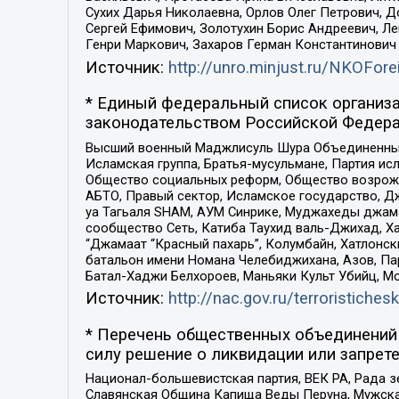
Сухих Дарья Николаевна, Орлов Олег Петрович, 
Сергей Ефимович, Золотухин Борис Андреевич, Л
Генри Маркович, Захаров Герман Константинович
Источник:
http://unro.minjust.ru/NKOFore
* Единый федеральный список организа
законодательством Российской Федера
Высший военный Маджлисуль Шура Объединенных с
Исламская группа, Братья-мусульмане, Партия ис
Общество социальных реформ, Общество возрожд
АБТО, Правый сектор, Исламское государство, Д
уа Тагьаля SHAM, АУМ Синрике, Муджахеды джама
сообщество Сеть, Катиба Таухид валь-Джихад, Хай
“Джамаат “Красный пахарь”, Колумбайн, Хатлонск
батальон имени Номана Челебиджихана, Азов, Па
Батал-Хаджи Белхороев, Маньяки Культ Убийц, М
Источник:
http://nac.gov.ru/terroristichesk
* Перечень общественных объединений 
силу решение о ликвидации или запрете
Национал-большевистская партия, ВЕК РА, Рада 
Славянская Община Капища Веды Перуна, Мужская