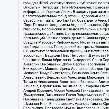
граждан Штаб, Институт права и публичной поли
Открытый Петербург, Лига Избирателей, Правова
информации, Горячая Линия, В защиту прав закл
Благотворительный фонд охраны здоровья и защи
Серебряная тайга, Так-Так-Так, Сова, центр Анн
Парк Гагарина, Фонд имени Андрея Рылькова, Сф
гласности, Российский исследовательский центр 
Гражданское действие, Центр независимых соци
организаций, Частное учреждение в Калининград
Средств Массовой Информации, Институт развити
свободы прессы, Гражданский контроль, Человек
РУ, Институт региональной прессы, Институт Ра
ассоциация, Бедушев Петр Петрович, Дзугкоева 
Чанышева Лилия Айратовна, Сидорович Ольга Бори
Анатолий Николаевич, Дугин Сергей Георгиевич, 
Викторович, Мошель Ирина Ароновна, Шведов Гри
Исламов Тимур Рифгатович, Романова Ольга Евге
Анатольевич, Верховский Александр Маркович, П
Татьяна Николаевна, Золотарева Екатерина Алек
Юрьевна, Саранг Анна Васильевна, Захарова Свет
Андрей Юрьевич, Мосин Алексей Геннадьевич, Ге
Дмитриевна, Вититинова Елена Владимировна, Ба
Николаевна, Ганнушкина Светлана Алексеевна, За
Шуманов Илья Вячеславович, Арапова Галина Юрь
Васильевич, Протасова Ирина Вячеславовна, Лит