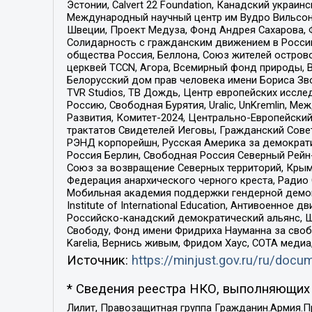
Эстонии, Calvert 22 Foundation, Канадский укра
Международный научный центр им Вудро Вильсона
Швеции, Проект Медуза, Фонд Андрея Сахарова, Ф
Солидарность с гражданским движением в России 
общества Россия, Беллона, Союз жителей острово
церквей TCCN, Агора, Всемирный фонд природы, B
Белорусский дом прав человека имени Бориса Зво
TVR Studios, ТВ Дождь, Центр европейских иссл
Россию, Свободная Бурятия, Uralic, UnKremlin, 
Развития, Комитет-2024, Центрально-Европейски
трактатов Свидетелей Иеговы, Гражданский Совет
РЭНД корпорейшн, Русская Америка за демократи
Россия Берлин, Свободная Россия Северный Рейн-В
Союз за возвращение Северных территорий, Крымско
Федерация анархического черного креста, Радио
Мобильная академия поддержки гендерной демократи
Institute of International Education, Антивоенн
Российско-канадский демократический альянс, 
Свободу, Фонд имени Фридриха Науманна за свобо
Karelia, Вернись живым, Фридом Хаус, СОТА меди
Источник:
https://minjust.gov.ru/ru/doc
* Сведения реестра НКО, выполняющих 
Лилит, Правозащитная группа Гражданин.Армия.П