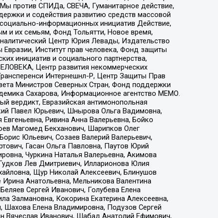
 Мы против СПИДа, СВЕЧА, Гуманитарное действие,
ддержки и содействия развитию средств массовой
р социально-информационных инициатив Действие,
 и их семьям, Фонд Тольятти, Новое время,
, Аналитический Центр Юрия Левады, Издательство
 Евразии, Институт прав человека, Фонд защиты
ких инициатив и социального партнерства,
ЕЛОВЕКА, Центр развития некоммерческих
 Трансперенси Интернешнл-Р, Центр Защиты Прав
овета Министров Северных Стран, Фонд поддержки
адемика Сахарова, Информационное агентство МЕМО.
ый вердикт, Евразийская антимонопольная
кий Павел Юрьевич, Шнырова Ольга Вадимовна,
 Евгеньевна, Ривина Анна Валерьевна, Бойко
хоев Магомед Бекханович, Шарипков Олег
Борис Юльевич, Созаев Валерий Валерьевич,
тович, Гасан Ольга Павловна, Паутов Юрий
ровна, Чуркина Наталья Валерьевна, Акимова
 Гудков Лев Дмитриевич, Илларионова Юлия
ихайловна, Щур Николай Алексеевич, Блинушов
е Ирина Анатольевна, Мельникова Валентина
Беляев Сергей Иванович, Голубева Елена
ила Залмановна, Кокорина Екатерина Алексеевна,
, Шахова Елена Владимировна, Подузов Сергей
ин Вячеслав Иванович, Шабад Анатолий Ефимович,