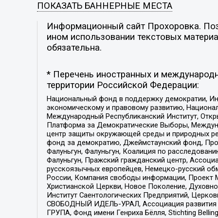
ПОКАЗАТЬ БАННЕРНЫЕ МЕСТА
Информационный сайт Прохоровка. Пози
ином использовании текстовых материал
обязательна.
* Перечень иностранных и международн
территории Российской Федерации:
Национальный фонд в поддержку демократии, Ин
экономическому и правовому развитию, Национ
Международный Республиканский Институт, Откры
Платформа за Демократические Выборы, Междуна
центр защиты окружающей среды и природных ресу
фонд за демократию, Джеймстаунский фонд, Прож
Фалуньгун, Фалуньгун, Коалиция по расследован
Фалуньгун, Пражский гражданский центр, Ассоци
русскоязычных европейцев, Немецко-русский об
России, Компания свободы информации, Проект М
Христианской Церкви, Новое Поколение, Духовн
Институт Саентологических Предприятий, Церков
СВОБОДНЫЙ ИДЕЛЬ-УРАЛ, Ассоциация развития ж
ГРУПА, Фонд имени Генриха Бёлля, Stichting Bellin