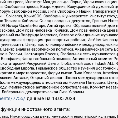
инский конгресс, Институт Макдональда-Лорье, Украинская нац
, Свободная пресса, Возрождение, Всеукраинский духовный цен
орум свободной России, Лига Свободных Наций, Transparеncy I
– Solidarus, КрымSOS, Свободный университет, Институт госу
в Тисима и Хабомаи, Съезд народных депутатов, Гринпис Инте
DR Novaja Gazeta-Europe, Алтай проект, Образовательный дом 
зскова, Дом прав человека Тбилиси, Дом прав человека Ерева
едований им Вилфрида Мартенса, Сетевое объединение журнали
Международная федерация транспортных рабочих, ИстЧам Финлан
й университет, Центр восточноевропейских и международных и
, Центр анализа европейской политики, Академическая сеть Во
ю в России, Настоящая Россия, Глобальная сеть журналистов
естфалия, Фонд глобальной помощи, Антивоенный комитет России,
татарский Ресурсный Центр, Глобальный союз IndustriALL, Russi
 Свободная Европа, Германское общество изучения Восточной 
и и миротворчества, Форум имени Льва Копелева, American Counci
ое движение Антальи, Открытый диалог, Школа международных отн
Школа международных отношений им Нормана Патерсона, Центр
ду, Феминистское антивоенное сопротивление, Комитет независ
а, Либерально-демократическая Лига Украины
uments/7756/
данные на
13.05.2024
функции иностранного агента:
раво, Нижегородский центр немецкой и европейской культуры,