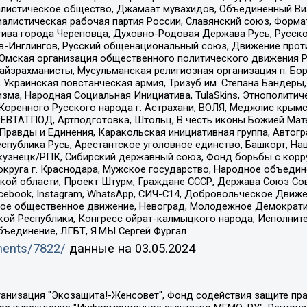
листическое общество, Джамаат мувахидов, Объединенный Вил
иалистическая рабочая партия России, Славянский союз, Форма
ива города Череповца, Духовно-Родовая Держава Русь, Русск
-Инглингов, Русский общенациональный союз, Движение против
 Омская организация общественного политического движения Р
йзрахманисты, Мусульманская религиозная организация п. Бо
краинская повстанческая армия, Тризуб им. Степана Бандеры, Бр
зма, Народная Социальная Инициатива, TulaSkins, Этнополитич
оренного Русского народа г. Астрахани, ВОЛЯ, Меджлис крымс
РЕВТАТПОД, Артподготовка, Штольц, В честь иконы Божией Мате
равды и Единения, Каракольская инициативная группа, Автогра
спублика Русь, Арестантское уголовное единство, Башкорт, Наци
окузнецк/РПК, Сибирский державный союз, Фонд борьбы с кор
округа г. Краснодара, Мужское государство, Народное объедин
ой области, Проект Штурм, Граждане СССР, Держава Союз Сов
Facebook, Instagram, WhatsApp, СИЧ-С14, Добровольческое Движ
ское общественное движение, Невоград, Молодежное Демократ
ой Республики, Конгресс ойрат-калмыцкого народа, Исполнит
бъединение, ЛГБТ, Я.МЫ Сергей Фургал
uments/7822/
данные на
03.05.2024
Общество с ограниченной ответственностью "Радио Свободная Европа/Радио Свобода", Чешское информационное агентство "MEDIUM-ORIENT", Красноярская региональная общественная организация "Мы против СПИДа", Камалягин Денис Николаевич, Маркелов Сергей Евгеньевич, Пономарев Лев Александрович, Савицкая Людмила Алексеевна, Автономная некоммерческая организация "Центр по работе с проблемой насилия "НАСИЛИЮ.НЕТ", Межрегиональный профессиональный союз работников здравоохранения "Альянс врачей", Юридическое лицо, зарегистрированное в Латвийской Республике, SIA "Medusa Project" (регистрационный номер 40103797863, дата регистрации 10.06.2014), Некоммерческая организация "Фонд по борьбе с коррупцией", Автономная некоммерческая организация "Институт права и публичной политики", Баданин Роман Сергеевич, Гликин Максим Александрович, Железнова Мария Михайловна, Лукьянова Юлия Сергеевна, Маетная Елизавета Витальевна, Маняхин Петр Борисович, Чуракова Ольга Владимировна, Ярош Юлия Петровна, Юридическое лицо "The Insider SIA", зарегистрированное в Риге, Латвийская Республика (дата регистрации 26.06.2015), являющееся администратором доменного имени интернет-издания "The Insider SIA", https://theins.ru, Постернак Алексей Евгеньевич, Рубин Михаил Аркадьевич, Анин Роман Александрович, Юридическое лицо Istories fonds, зарегистрированное в Латвийской Республике (регистрационный номер 50008295751, дата регистрации 24.02.2020), Великовский Дмитрий Александрович, Долинина Ирина Николаевна, Мароховская Алеся Алексеевна, Шлейнов Роман Юрьевич, Шмагун Олеся Валентиновна, Общество с ограниченной ответственностью "Альтаир 2021", Общество с ограниченной ответственностью "Вега 2021", Общество с ограниченной ответственностью "Главный редактор 2021", Общество с ограниченной ответственностью "Ромашки монолит", Важенков Артем Валерьевич, Ивановская областная общественная организация "Центр гендерных исследований", Гурман Юрий Альбертович, Медиапроект "ОВД-Инфо", Егоров Владимир Владимирович, Жилинский Владимир Александрович, Общество с ограниченной ответственностью "ЗП", Иванова София Юрьевна, Карезина Инна Павловна, Кильтау Екатерина Викторовна, Петров Алексей Викторович, Пискунов Сергей Евгеньевич, Смирнов Сергей Сергеевич, Тихонов Михаил Сергеевич, Общество с ограниченной ответственностью "ЖУРНАЛИСТ-ИНОСТРАННЫЙ АГЕНТ", Арапова Галина Юрьевна, Вольтская Татьяна Анатольевна, Американская компания "Mason G.E.S. Anonymous Foundation" (США), являющаяся владельцем интернет-издания https://mnews.world/, Компания "Stichting Bellingcat", зарегистрированная в Нидерландах (дата регистрации 11.07.2018), Захаров Андрей Вячеславович, Клепиковская Екатерина Дмитриевна, Общество с ограниченной ответственностью "МЕМО", Перл Роман Александрович, Симонов Евгений Алексеевич, Соловьева Елена Анатольевна, Сотников Даниил Владимирович, Сурначева Елизавета Дмитриевна, Автономная некоммерческая организация по защите прав человека и информированию населения "Якутия – Наше Мнение", Общество с ограниченной ответственностью "Москоу диджитал медиа", с 26.01.2023 Общество с ограниченной ответственностью "Чайка Белые сады", Ветошкина Валерия Валерьевна, Заговора Максим Александрович, Межрегиональное общественное движение "Российская ЛГБТ - сеть", Оленичев Максим Владимирович, Павлов Иван Юрьевич, Скворцова Елена Сергеевна, Общество с ограниченной ответственностью "Как бы инагент", Кочетков Игорь Викторович, Общество с ограниченной ответственностью "Честные выборы", Еланчик Олег Александрович, Общество с ограниченной ответственностью "Нобелевский призыв", Гималова Регина Эмилевна, Григорьев Андрей Валерьевич, Григорьева Алина Александровна, Ассоциация по содействию защите прав призывников, альтернативнослужащих и военнослужащих "Правозащитная группа "Гражданин.Армия.Право", Хисамова Регина Фаритовна, Автономная некоммерческая организация по реализа