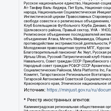
Русское национальное единство, Национал-социа
Ат-Такфир Валь-Хиджра, Пит Буль, Национал-соц
народа, Национальная Социалистическая Инициат
Инглистической церкви Православных Староверов
свободе совести и о религиозных объединениях,
Клуб Болельщиков Футбольного Клуба Динамо, Фа
Щелковского района, Правый сектор, УНА - УНСО, У
Религиозное объединение последователей инглии
объединение Атака, Мечеть Мирмамеда, Община К
противодействии экстремистской деятельности, 
Молодежная правозащитная группа МПГ, Курсом П
Благотворительный пансионат Ак Умут, Русская ре
Иртыш Ultras, Русский Патриотический клуб-Нов
Навального, Совет граждан СССР Прикубанского 
Народный совет граждан РСФСР СССР Архангельск
Социалистических Районов, Meta Platforms Inc, 
Комитет, Татарстанское Региональное Всетатар
Татарской Автономной Советской Социалистическ
Красноярского края, Этническое национальное о
Источник:
https://minjust.gov.ru/ru/doc
* Реестр иностранных агентов:
Калининградская региональная общественная организация "Экозащита!-Женсовет", Фонд содействия защите прав и свобод граждан "Общественный вердикт", Фонд "Институт Развития Свободы Информации", Частное учреждение "Информационное агентство МЕМО. РУ", Региональная общественная организация "Общественная комиссия по сохранению наследия академика Сахарова", Фонд поддержки свободы прессы, Санкт-Петербургская общественная правозащитная организация "Гражданский контроль", Межрегиональная общественная организация "Информационно-просветительский центр "Мемориал", Региональный Фонд "Центр Защиты Прав Средств Массовой Информации", с 05.12.2023 Фонд "Центр Защиты Прав Средств массовой информации", Региональная общественная благотворительная организация помощи беженцам и мигрантам "Гражданское содействие", Негосударственное образовательное учреждение дополнительного профессионального образования (повышение квалификации) специалистов "АКАДЕМИЯ ПО ПРАВАМ ЧЕЛОВЕКА", Свердловская региональная общественная организация "Сутяжник", Автономная некоммерческая организация "Центр независимых социологических исследований", Союз общественных объединений "Российский исследовательский центр по правам человека", Региональное общественное учреждение научно-информационный центр "МЕМОРИАЛ", Некоммерческая организация "Фонд защиты гласности", Автономная некоммерческая организация "Институт прав человека", Городская общественная организация "Екатеринбургское общество "МЕМОРИАЛ", Городская общественная организация "Рязанское историко-просветительское и правозащитное общество "Мемориал" (Рязанский Мемориал), Челябинский региональный орган общественной самодеятельности – женское общественное объединение "Женщины Евразии", Челябинский региональный орган общественной самодеятельности "Уральская правозащитная группа", Фонд содействия защите здоровья и социальной справедливости имени Андрея Рылькова, Автономная Некоммерческая Организация "Аналитический Центр Юрия Левады", Автономная некоммерческая организация социальной поддержки населения "Проект Апрель", Региональная общественная организация помощи женщинам и детям, находящимся в кризисной ситуации "Информационно-методический центр "Анна", Фонд содействия развитию массовых коммуникаций и правовому просвещению "Так-так-Так", Фонд содействия устойчивому развитию "Серебряная тайга", Свердловский региональный общественный фонд социальных проектов "Новое время", "Idel.Реалии", Кавказ.Реалии, Крым.Реалии, Телеканал Настоящее Время, Татаро-башкирская служба Радио Свобода (Azatliq Radiosi), Радио Свободная Европа/Радио Свобода (PCE/PC), "Сибирь.Реалии", "Фактограф", Благотворительный фонд помощи осужденным и их семьям, Автономная некоммерческая организация "Институт глобализации и социальных движений", Фонд "В защиту прав заключенных", Частное учреждение "Центр поддержки и содействия развитию средств массовой информации", Пензенский региональный общественный благотворительный фонд "Гражданский союз", "Север.Реалии", Некоммерческая организация Фонд "Правовая инициатива", 