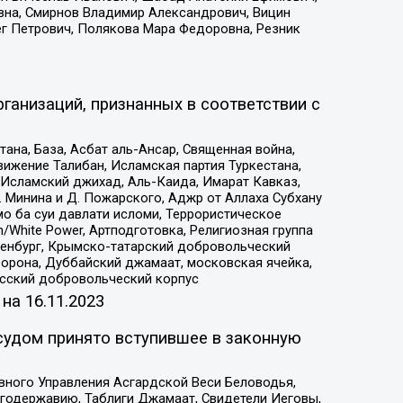
вна, Смирнов Владимир Александрович, Вицин
ег Петрович, Полякова Мара Федоровна, Резник
ганизаций, признанных в соответствии с
на, База, Асбат аль-Ансар, Священная война,
ижение Талибан, Исламская партия Туркестана,
Исламский джихад, Аль-Каида, Имарат Кавказ,
 Минина и Д. Пожарского, Аджр от Аллаха Субхану
о ба суи давлати исломи, Террористическое
/White Power, Артподготовка, Религиозная группа
Оренбург, Крымско-татарский добровольческий
орона, Дуббайский джамаат, московская ячейка,
усский добровольческий корпус
 на
16.11.2023
судом принято вступившее в законную
вного Управления Асгардской Веси Беловодья,
годержавию, Таблиги Джамаат, Свидетели Иеговы,