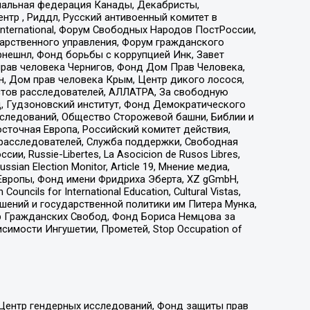
иональная федерация Канады, Декабристы,
тр , Риддл, Русский антивоенный комитет в
nternational, Форум Свободных Народов ПостРоссии,
дарственного управления, Форум гражданского
рнешнл, Фонд борьбы с коррупцией Инк, Завет
прав человека Чернигов, Фонд Дом Прав Человека,
н, Дом прав человека Крым, Центр дикого лосося,
стов расследователей, АЛЛАТРА, За свободную
д, Гудзоновский институт, Фонд Демократического
сследований, Общество Сторожевой башни, Библии и
сточная Европа, Российский комитет действия,
-расследователей, Служба поддержки, Свободная
 Russie-Libertes, La Asocicion de Rusos Libres,
an Election Monitor, Article 19, Мнение медиа,
Европы, Фонд имени Фридриха Эберта, XZ gGmbH,
ls for International Education, Cultural Vistas,
ошений и государственной политики им Питера Мунка,
 Гражданских Свобод, Фонд Бориса Немцова за
имости Ингушетии, Прометей, Stop Occupation of
 Центр гендерных исследований, Фонд защиты прав