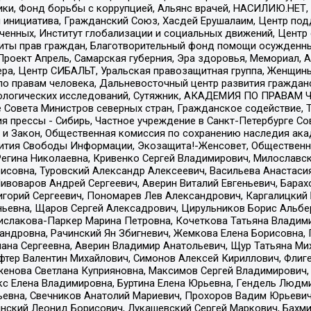
тики, Фонд борьбы с коррупцией, Альянс врачей, НАСИЛИЮ.НЕТ,
я инициатива, Гражданский Союз, Хасдей Ерушалаим, Центр по
юченных, Институт глобализации и социальных движений, Цент
ты прав граждан, Благотворительный фонд помощи осужденным
а, Проект Апрель, Самарская губерния, Эра здоровья, Мемориал
ера, Центр СИБАЛЬТ, Уральская правозащитная группа, Женщины
по правам человека, Дальневосточный центр развития гражданс
ологических исследований, Сутяжник, АКАДЕМИЯ ПО ПРАВАМ Ч
е Совета Министров северных стран, Гражданское содействие,
я прессы - Сибирь, Частное учреждение в Санкт-Петербурге С
 и Закон, Общественная комиссия по сохранению наследия ак
звития Свободы Информации, Экозащита!-Женсовет, Общественн
Регина Николаевна, Кривенко Сергей Владимирович, Милославс
совна, Туровский Александр Алексеевич, Васильева Анастасия
Пивоваров Андрей Сергеевич, Аверин Виталий Евгеньевич, Бара
горий Сергеевич, Пономарев Лев Александрович, Каргалицкий 
ньевна, Щаров Сергей Алексадрович, Цирульников Борис Альбер
ислакова-Паркер Марина Петровна, Кочеткова Татьяна Владими
сандровна, Рачинский Ян Збигневич, Жемкова Елена Борисовна,
лана Сергеевна, Аверин Владимир Анатольевич, Щур Татьяна М
фтер Валентин Михайлович, Симонов Алексей Кириллович, Флиг
женова Светлана Куприяновна, Максимов Сергей Владимирович, 
кс Елена Владимировна, Буртина Елена Юрьевна, Гендель Людм
евна, Свечников Анатолий Мариевич, Прохоров Вадим Юрьевич
инский Леонид Борисович, Лукашевский Сергей Маркович, Бахм