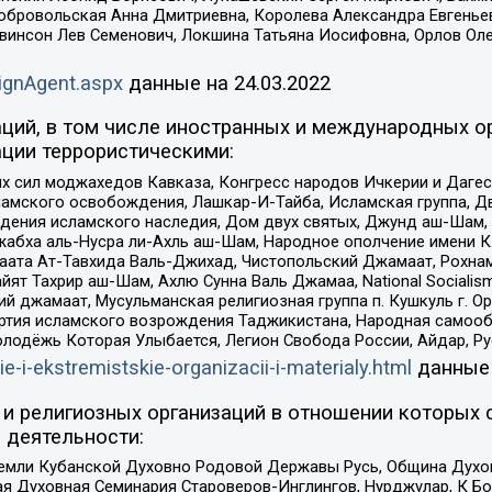
Добровольская Анна Дмитриевна, Королева Александра Евгенье
евинсон Лев Семенович, Локшина Татьяна Иосифовна, Орлов Ол
ignAgent.aspx
данные на
24.03.2022
ций, в том числе иностранных и международных ор
ции террористическими:
ил моджахедов Кавказа, Конгресс народов Ичкерии и Дагеста
ламского освобождения, Лашкар-И-Тайба, Исламская группа, Дв
ения исламского наследия, Дом двух святых, Джунд аш-Шам, 
жабха аль-Нусра ли-Ахль аш-Шам, Народное ополчение имени К.
ата Ат-Тавхида Валь-Джихад, Чистопольский Джамаат, Рохнам
ят Тахрир аш-Шам, Ахлю Сунна Валь Джамаа, National Socialism
ий джамаат, Мусульманская религиозная группа п. Кушкуль г. 
ртия исламского возрождения Таджикистана, Народная самооб
олодёжь Которая Улыбается, Легион Свобода России, Айдар, Р
ie-i-ekstremistskie-organizacii-i-materialy.html
данные
и религиозных организаций в отношении которых 
 деятельности:
земли Кубанской Духовно Родовой Державы Русь, Община Духо
 Духовная Семинария Староверов-Инглингов, Нурджулар, К Бо