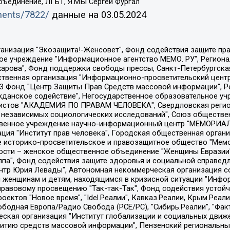
бъединение, ЛГБТ, Я.МЫ Сергей Фургал
uments/7822/
данные на
03.05.2024
Общество с ограниченной ответственностью "Радио Свободная Европа/Радио Свобода", Чешское информационное агентство "MEDIUM-ORIENT", Красноярская региональная общественная организация "Мы против СПИДа", Камалягин Денис Николаевич, Маркелов Сергей Евгеньевич, Пономарев Лев Александрович, Савицкая Людмила Алексеевна, Автономная некоммерческая организация "Центр по работе с проблемой насилия "НАСИЛИЮ.НЕТ", Межрегиональный профессиональный союз работников здравоохранения "Альянс врачей", Юридическое лицо, зарегистрированное в Латвийской Республике, SIA "Medusa Project" (регистрационный номер 40103797863, дата регистрации 10.06.2014), Некоммерческая организация "Фонд по борьбе с коррупцией", Автономная некоммерческая организация "Институт права и публичной политики", Баданин Роман Сергеевич, Гликин Максим Александрович, Железнова Мария Михайловна, Лукьянова Юлия Сергеевна, Маетная Елизавета Витальевна, Маняхин Петр Борисович, Чуракова Ольга Владимировна, Ярош Юлия Петровна, Юридическое лицо "The Insider SIA", зарегистрированное в Риге, Латвийская Республика (дата регистрации 26.06.2015), являющееся администратором доменного имени интернет-издания "The Insider SIA", https://theins.ru, Постернак Алексей Евгеньевич, Рубин Михаил Аркадьевич, Анин Роман Александрович, Юридическое лицо Istories fonds, зарегистрированное в Латвийской Республике (регистрационный номер 50008295751, дата регистрации 24.02.2020), Великовский Дмитрий Александрович, Долинина Ирина Николаевна, Мароховская Алеся Алексеевна, Шлейнов Роман Юрьевич, Шмагун Олеся Валентиновна, Общество с ограниченной ответственностью "Альтаир 2021", Общество с ограниченной ответственностью "Вега 2021", Общество с ограниченной ответственностью "Главный редактор 2021", Общество с ограниченной ответственностью "Ромашки монолит", Важенков Артем Валерьевич, Ивановская областная общественная организация "Центр гендерных исследований", Гурман Юрий Альбертович, Медиапроект "ОВД-Инфо", Егоров Владимир Владимирович, Жилинский Владимир Александрович, Общество с ограниченной ответственностью "ЗП", Иванова София Юрьевна, Карезина Инна Павловна, Кильтау Екатерина Викторовна, Петров Алексей Викторович, Пискунов Сергей Евгеньевич, Смирнов Сергей Сергеевич, Тихонов Михаил Сергеевич, Общество с ограниченной ответственностью "ЖУРНАЛИСТ-ИНОСТРАННЫЙ АГЕНТ", Арапова Галина Юрьевна, Вольтская Татьяна Анатольевна, Американская компания "Mason G.E.S. Anonymous Foundation" (США), являющаяся владельцем интернет-издания https://mnews.world/, Компания "Stichting Bellingcat", зарегистрированная в Нидерландах (дата регистрации 11.07.2018), Захаров Андрей Вячеславович, Клепиковская Екатерина Дмитриевна, Общество с ограниченной ответственностью "МЕМО", Перл Роман Александрович, Симонов Евгений Алексеевич, Соловьева Елена Анатольевна, Сотников Даниил Владимирович, Сурначева Елизавета Дмитриевна, Автономная некоммерческая организация по защите прав человека и информированию населения "Якутия – Наше Мнение", Общество с ограниченной ответственностью "Москоу диджитал медиа", с 26.01.2023 Общество с ограниченной ответственностью "Чайка Белые сады", Ветошкина Валерия Валерьевна, Заговора Максим Александрович, Межрегиональное общественное движение "Российская ЛГБТ - сеть", Оленичев Максим Владимирович, Павлов Иван Юрьевич, Скворцова Елена Сергеевна, Общество с ограниченной ответственностью "Как бы инагент", Кочетков Игорь Викторович, Общество с ограниченной ответственностью "Честные выборы", Еланчик Олег Александрович, Общество с ограниченной ответственностью "Нобелевский призыв", Гималова Регина Эмилевна, Григорьев Андрей Валерьевич, Григорьева Алина Александровна, Ассоциация по содействию защите прав призывников, альтернативнослужащих и военнослужащих "Правозащитная группа "Гражданин.Армия.Право", Хисамова Регина Фаритовна, Автономная некоммерческая организация по реализа