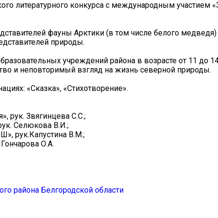
ого литературного конкурса с международным участием «
дставителей фауны Арктики (в том числе белого медведя)
едставителей природы.
разовательных учреждений района в возрасте от 11 до 14
тво и неповторимый взгляд на жизнь северной природы.
циях: «Сказка», «Стихотворение».
 рук. Звягинцева С.С.;
ук. Селюкова В.И.;
, рук.Капустина В.М.;
Гончарова О.А.
го района Белгородской области