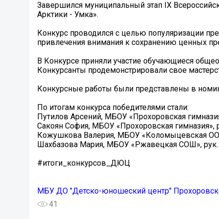
Завершился муниципальный этап IX Всероссийск
Арктики - Умка».
Конкурс проводился с целью популяризации пре
привлечения внимания к сохранению ценных пр
В Конкурсе приняли участие обучающиеся общеоб
Конкурсанты продемонстрировали свое мастерс
Конкурсные работы были представлены в номина
По итогам конкурса победителями стали:
Путилов Арсений, МБОУ «Прохоровская гимназия»,
Сакоян София, МБОУ «Прохоровская гимназия», р
Кожушкова Валерия, МБОУ «Коломыцевская ООШ»
Шахбазова Мария, МБОУ «Ржавецкая СОШ», рук. 
#итоги_конкурсов_ДЮЦ
МБУ ДО "Детско-юношеский центр" Прохоровско
41