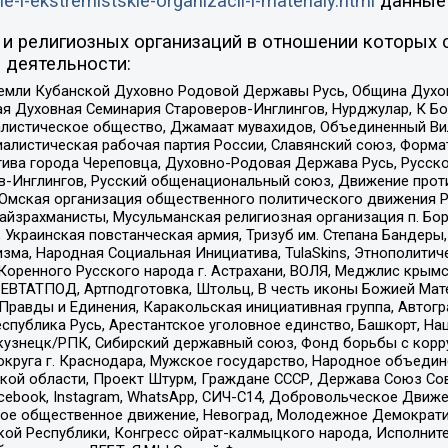
ie-i-ekstremistskie-organizacii-i-materialy.html
данные
и религиозных организаций в отношении которых 
 деятельности:
земли Кубанской Духовно Родовой Державы Русь, Община Духо
 Духовная Семинария Староверов-Инглингов, Нурджулар, К Бо
листическое общество, Джамаат мувахидов, Объединенный Вил
иалистическая рабочая партия России, Славянский союз, Форма
ива города Череповца, Духовно-Родовая Держава Русь, Русск
-Инглингов, Русский общенациональный союз, Движение против
 Омская организация общественного политического движения Р
йзрахманисты, Мусульманская религиозная организация п. Бо
краинская повстанческая армия, Тризуб им. Степана Бандеры, Бр
зма, Народная Социальная Инициатива, TulaSkins, Этнополитич
оренного Русского народа г. Астрахани, ВОЛЯ, Меджлис крымс
РЕВТАТПОД, Артподготовка, Штольц, В честь иконы Божией Мате
равды и Единения, Каракольская инициативная группа, Автогра
спублика Русь, Арестантское уголовное единство, Башкорт, Наци
окузнецк/РПК, Сибирский державный союз, Фонд борьбы с кор
округа г. Краснодара, Мужское государство, Народное объедин
ой области, Проект Штурм, Граждане СССР, Держава Союз Сов
Facebook, Instagram, WhatsApp, СИЧ-С14, Добровольческое Движ
ское общественное движение, Невоград, Молодежное Демократ
ой Республики, Конгресс ойрат-калмыцкого народа, Исполнит