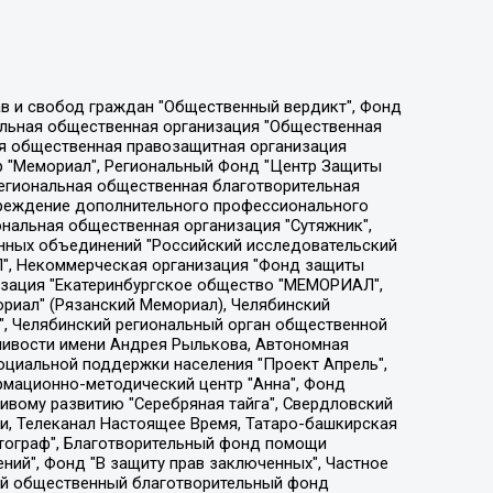
ции социально-правовых программ "Лилит", Дальневосточное общественное движение "Маяк", Санкт-Петербургская ЛГБТ-инициативная группа "Выход", Инициативная группа ЛГБТ+ "Реверс", Алексеев Андрей Викторович, Бекбулатова Таисия Львовна, Беляев Иван Михайлович, Владыкина Елена Сергеевна, Гельман Марат Александрович, Никульшина Вероника Юрьевна, Толоконникова Надежда Андреевна, Шендерович Виктор Анатольевич, Общество с ограниченной ответственностью "Данное сообщение", Общество с ограниченной ответственностью Издательский дом "Новая глава", Айнбиндер Александра Александровна, Московский комьюнити-центр для ЛГБТ+инициатив, Благотворительный фонд развития филантропии, Deutsche Welle (Германия, Kurt-Schumacher-Strasse 3, 53113 Bonn), Борзунова Мария Михайловна, Воробьев Виктор Викторович, Голубева Анна Львовна, Константинова Алла Михайловна, Малкова Ирина Владимировна, Мурадов Мурад Абдулгалимович, Осетинская Елизавета Николаевна, Понасенков Евгений Николаевич, Ганапольский Матвей Юрьевич, Киселев Евгений Алексеевич, Борухович Ирина Григорьевна, Дремин Иван Тимофеевич, Дубровский Дмитрий Викторович, Красноярская региональная общественная организация поддержки и развития альтернативных образовательных технологий и межкультурных коммуникаций "ИНТЕРРА", Маяковская Екатерина Алексеевна, Фейгин Марк Захарович, Филимонов Андрей Викторович, Дзугкоева Регина Николаевна, Доброхотов Роман Александрович, Дудь Юрий Александрович, Елкин Сергей Владимирович, Кругликов Кирилл Игоревич, Сабунаева Мария Леонидовна, Семенов Алексей Владимирович, Шаинян Карен Багратович, Шульман Екатерина Михайловна, Асафьев Артур Валерьевич, Вахштайн Виктор Семенович, Венедиктов Алексей Алексеевич, Лушникова Екатерина Евгеньевна, Волков Леонид Михайлович, Невзоров Александр Глебович, Пархоменко Сергей Борисович, Сироткин Ярослав Николаевич, Кара-Мурза Владимир Владимирович, Баранова Наталья Владимировна, Гозман Леонид Яковлевич, Кагарлицкий Борис Юльевич, Климарев Михаил Валерьевич, Милов Владимир Станиславович, Автономная некоммерческая организация Краснодарский центр современного искусства "Типография", Моргенштерн Алишер Тагирович, Соболь Любовь Эдуардовна, Общество с ограниченной ответственностью "ЛИЗА НОРМ", Каспаров Гарри Кимович, Ходорковский Михаил Борисович, Общество с ограниченной ответственностью "Апрельские тезисы", Данилович Ирина Брониславовна, Кашин Олег Владимирович, Петров Николай Владимирович, Пивоваров Алексей Владимирович, Соколов Михаил Владимирович, Цветкова Юлия Владимировна, Чичваркин Евгений Александрович, Комитет против пыток/Команда против пыток, Общество с ограниченной ответственностью "Первый научный", Общество с ограниченной ответственностью "Вертолет и ко", Белоцерковская Вероника Борисовна, Кац Максим Евгеньевич, Лазарева Татьяна Юрьевна, Шаведдинов Руслан Табризович, Яшин Илья Валерьевич, Общество с ограниченной ответственностью "Иноагент ААВ", Алешковский Дмитрий Петрович, Альбац Евгения Марковна, Быков Дмитрий Львович, Галямина Юлия Евгеньевна, Лойко Сергей Леонидович, Мартынов Кирилл Константинович, Медведев Сергей Александрович, Крашенинников Федор Геннадиевич, Гордеева Катерина Вл