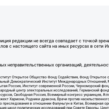
ция редакции не всегда совпадает с точкой зрени
ов с настоящего сайта на иных ресурсах в сети И
ых неправительственных организаций, деятельнос
ститут Открытое Общество Фонд Содействия, Фонд Открытое 
альный Демократический Институт Международных Отношений,
тая Россия, Институт современной России, Черноморский фонд
родный центр электоральных исследований, Германский фонд
рсов, Свободная Россия, Всемирный конгресс украинцев, Атла
ект Хармони, Родники дракона, Врачи против насильственного
ию преследования в отношении Фалуньгун в Китае, Всемирная о
ация школ политических исследований при Совете Европы, Цен