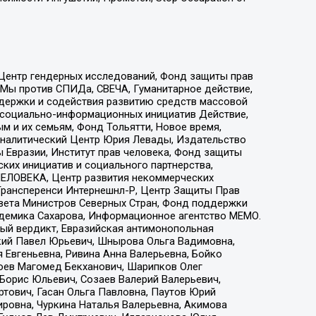
 Центр гендерных исследований, Фонд защиты прав
 Мы против СПИДа, СВЕЧА, Гуманитарное действие,
ддержки и содействия развитию средств массовой
р социально-информационных инициатив Действие,
 и их семьям, Фонд Тольятти, Новое время,
, Аналитический Центр Юрия Левады, Издательство
 Евразии, Институт прав человека, Фонд защиты
ких инициатив и социального партнерства,
ЕЛОВЕКА, Центр развития некоммерческих
 Трансперенси Интернешнл-Р, Центр Защиты Прав
овета Министров Северных Стран, Фонд поддержки
адемика Сахарова, Информационное агентство МЕМО.
ый вердикт, Евразийская антимонопольная
кий Павел Юрьевич, Шнырова Ольга Вадимовна,
 Евгеньевна, Ривина Анна Валерьевна, Бойко
хоев Магомед Бекханович, Шарипков Олег
Борис Юльевич, Созаев Валерий Валерьевич,
тович, Гасан Ольга Павловна, Паутов Юрий
ровна, Чуркина Наталья Валерьевна, Акимова