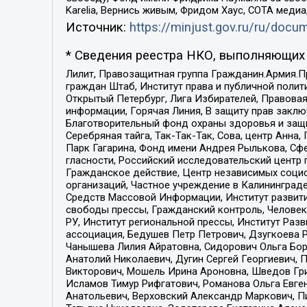
Karelia, Вернись живым, Фридом Хаус, СОТА меди
Источник:
https://minjust.gov.ru/ru/doc
* Сведения реестра НКО, выполняющих 
Лилит, Правозащитная группа Гражданин.Армия.П
граждан Штаб, Институт права и публичной поли
Открытый Петербург, Лига Избирателей, Правова
информации, Горячая Линия, В защиту прав закл
Благотворительный фонд охраны здоровья и защи
Серебряная тайга, Так-Так-Так, Сова, центр Анн
Парк Гагарина, Фонд имени Андрея Рылькова, Сф
гласности, Российский исследовательский центр 
Гражданское действие, Центр независимых соци
организаций, Частное учреждение в Калининград
Средств Массовой Информации, Институт развити
свободы прессы, Гражданский контроль, Человек
РУ, Институт региональной прессы, Институт Ра
ассоциация, Бедушев Петр Петрович, Дзугкоева 
Чанышева Лилия Айратовна, Сидорович Ольга Бори
Анатолий Николаевич, Дугин Сергей Георгиевич, 
Викторович, Мошель Ирина Ароновна, Шведов Гри
Исламов Тимур Рифгатович, Романова Ольга Евге
Анатольевич, Верховский Александр Маркович, П