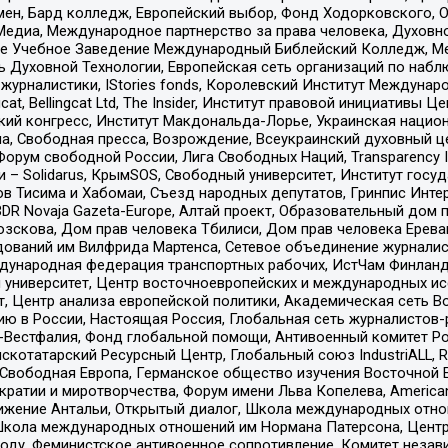
мен, Бард колледж, Европейский выбор, Фонд Ходорковского,
едиа, Международное партнерство за права человека, Духовно
ое Учебное Заведение Международный Библейский Колледж, М
ь Духовной Технологии, Европейская сеть организаций по наб
урналистики, IStories fonds, Королевский Институт Между
gcat, Bellingcat Ltd, The Insider, Институт правовой инициатив
инский конгресс, Институт Макдональда-Лорье, Украинская нац
, Свободная пресса, Возрождение, Всеукраинский духовный цен
орум свободной России, Лига Свободных Наций, Transparеncy I
– Solidarus, КрымSOS, Свободный университет, Институт госу
в Тисима и Хабомаи, Съезд народных депутатов, Гринпис Инте
DR Novaja Gazeta-Europe, Алтай проект, Образовательный дом 
зскова, Дом прав человека Тбилиси, Дом прав человека Ерева
едований им Вилфрида Мартенса, Сетевое объединение журнали
Международная федерация транспортных рабочих, ИстЧам Финлан
й университет, Центр восточноевропейских и международных и
, Центр анализа европейской политики, Академическая сеть Во
ю в России, Настоящая Россия, Глобальная сеть журналистов
естфалия, Фонд глобальной помощи, Антивоенный комитет России,
татарский Ресурсный Центр, Глобальный союз IndustriALL, Russi
 Свободная Европа, Германское общество изучения Восточной 
и и миротворчества, Форум имени Льва Копелева, American Counci
ое движение Антальи, Открытый диалог, Школа международных отн
Школа международных отношений им Нормана Патерсона, Центр
ду, Феминистское антивоенное сопротивление, Комитет независ