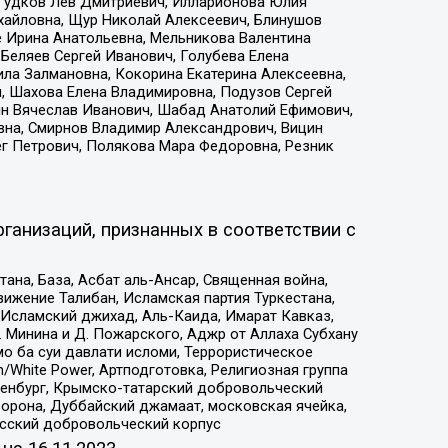
 Гудков Лев Дмитриевич, Илларионова Юлия
ихайловна, Щур Николай Алексеевич, Блинушов
е Ирина Анатольевна, Мельникова Валентина
Беляев Сергей Иванович, Голубева Елена
ила Залмановна, Кокорина Екатерина Алексеевна,
, Шахова Елена Владимировна, Подузов Сергей
ин Вячеслав Иванович, Шабад Анатолий Ефимович,
вна, Смирнов Владимир Александрович, Вицин
ег Петрович, Полякова Мара Федоровна, Резник
ганизаций, признанных в соответствии с
на, База, Асбат аль-Ансар, Священная война,
ижение Талибан, Исламская партия Туркестана,
Исламский джихад, Аль-Каида, Имарат Кавказ,
 Минина и Д. Пожарского, Аджр от Аллаха Субхану
о ба суи давлати исломи, Террористическое
/White Power, Артподготовка, Религиозная группа
Оренбург, Крымско-татарский добровольческий
орона, Дуббайский джамаат, московская ячейка,
усский добровольческий корпус