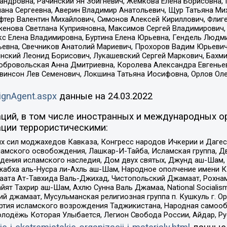
сандровна, Рачинский Ян Збигневич, Жемкова Елена Борисовна,
лана Сергеевна, Аверин Владимир Анатольевич, Щур Татьяна М
фтер Валентин Михайлович, Симонов Алексей Кириллович, Флиг
женова Светлана Куприяновна, Максимов Сергей Владимирович, 
кс Елена Владимировна, Буртина Елена Юрьевна, Гендель Людм
евна, Свечников Анатолий Мариевич, Прохоров Вадим Юрьевич
инский Леонид Борисович, Лукашевский Сергей Маркович, Бахм
Добровольская Анна Дмитриевна, Королева Александра Евгенье
евинсон Лев Семенович, Локшина Татьяна Иосифовна, Орлов Ол
ignAgent.aspx
данные на
24.03.2022
ций, в том числе иностранных и международных ор
ции террористическими:
ил моджахедов Кавказа, Конгресс народов Ичкерии и Дагеста
ламского освобождения, Лашкар-И-Тайба, Исламская группа, Дв
ения исламского наследия, Дом двух святых, Джунд аш-Шам, 
жабха аль-Нусра ли-Ахль аш-Шам, Народное ополчение имени К.
ата Ат-Тавхида Валь-Джихад, Чистопольский Джамаат, Рохнам
ят Тахрир аш-Шам, Ахлю Сунна Валь Джамаа, National Socialism
ий джамаат, Мусульманская религиозная группа п. Кушкуль г. 
ртия исламского возрождения Таджикистана, Народная самооб
олодёжь Которая Улыбается, Легион Свобода России, Айдар, Р