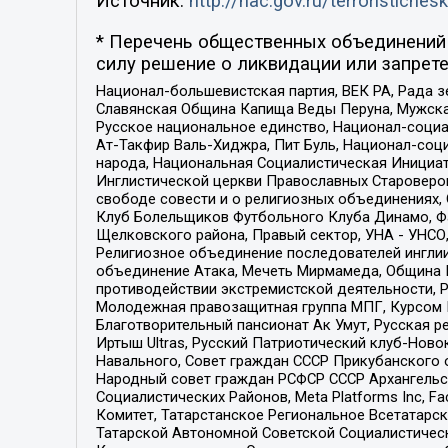
Источник:
http://nac.gov.ru/terroristichesk
* Перечень общественных объединений 
силу решение о ликвидации или запрете
Национал-большевистская партия, ВЕК РА, Рада 
Славянская Община Капища Веды Перуна, Мужская
Русское национальное единство, Национал-социа
Ат-Такфир Валь-Хиджра, Пит Буль, Национал-соц
народа, Национальная Социалистическая Инициат
Инглистической церкви Православных Староверов
свободе совести и о религиозных объединениях,
Клуб Болельщиков Футбольного Клуба Динамо, Фа
Щелковского района, Правый сектор, УНА - УНСО, У
Религиозное объединение последователей инглии
объединение Атака, Мечеть Мирмамеда, Община К
противодействии экстремистской деятельности, 
Молодежная правозащитная группа МПГ, Курсом П
Благотворительный пансионат Ак Умут, Русская ре
Иртыш Ultras, Русский Патриотический клуб-Нов
Навального, Совет граждан СССР Прикубанского 
Народный совет граждан РСФСР СССР Архангельск
Социалистических Районов, Meta Platforms Inc, 
Комитет, Татарстанское Региональное Всетатар
Татарской Автономной Советской Социалистическ