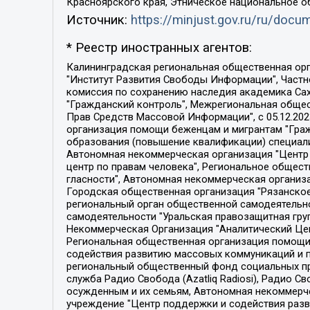
Красноярского края, Этническое национальное о
Источник:
https://minjust.gov.ru/ru/doc
* Реестр иностранных агентов:
Калининградская региональная общественная организация "Экозащита!-Женсовет", Фонд содействия защите прав и свобод граждан "Общественный вердикт", Фонд "Институт Развития Свободы Информации", Частное учреждение "Информационное агентство МЕМО. РУ", Региональная общественная организация "Общественная комиссия по сохранению наследия академика Сахарова", Фонд поддержки свободы прессы, Санкт-Петербургская общественная правозащитная организация "Гражданский контроль", Межрегиональная общественная организация "Информационно-просветительский центр "Мемориал", Региональный Фонд "Центр Защиты Прав Средств Массовой Информации", с 05.12.2023 Фонд "Центр Защиты Прав Средств массовой информации", Региональная общественная благотворительная организация помощи беженцам и мигрантам "Гражданское содействие", Негосударственное образовательное учреждение дополнительного профессионального образования (повышение квалификации) специалистов "АКАДЕМИЯ ПО ПРАВАМ ЧЕЛОВЕКА", Свердловская региональная общественная организация "Сутяжник", Автономная некоммерческая организация "Центр независимых социологических исследований", Союз общественных объединений "Российский исследовательский центр по правам человека", Региональное общественное учреждение научно-информационный центр "МЕМОРИАЛ", Некоммерческая организация "Фонд защиты гласности", Автономная некоммерческая организация "Институт прав человека", Городская общественная организация "Екатеринбургское общество "МЕМОРИАЛ", Городская общественная организация "Рязанское историко-просветительское и правозащитное общество "Мемориал" (Рязанский Мемориал), Челябинский региональный орган общественной самодеятельности – женское общественное объединение "Женщины Евразии", Челябинский региональный орган общественной самодеятельности "Уральская правозащитная группа", Фонд содействия защите здоровья и социальной справедливости имени Андрея Рылькова, Автономная Некоммерческая Организация "Аналитический Центр Юрия Левады", Автономная некоммерческая организация социальной поддержки населения "Проект Апрель", Региональная общественная организация помощи женщинам и детям, находящимся в кризисной ситуации "Информационно-методический центр "Анна", Фонд содействия развитию массовых коммуникаций и правовому просвещению "Так-так-Так", Фонд содействия устойчивому развитию "Серебряная тайга", Свердловский региональный общественный фонд социальных проектов "Новое время", "Idel.Реалии", Кавказ.Реалии, Крым.Реалии, Телеканал Настоящее Время, Татаро-башкирская служба Радио Свобода (Azatliq Radiosi), Радио Свободная Европа/Радио Свобода (PCE/PC), "Сибирь.Реалии", "Фактограф", Благотворительный фонд помощи осужденным и их семьям, Автономная некоммерческая организация "Институт глобализации и социальных движений", Фонд "В защиту прав заключенных", Частное учреждение "Центр поддержки и содействия развитию средств массовой информации", Пензенский региональный общественный благотворительный фонд "Гражданский союз", "Север.Реалии", Некоммерческая организация Фонд "Правовая инициатива", 