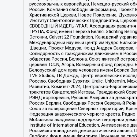
русскоязычных европейцев, Немецко-русский об
России, Компания свободы информации, Проект М
Христианской Церкви, Новое Поколение, Духовн
Институт Саентологических Предприятий, Церков
СВОБОДНЫЙ ИДЕЛЬ-УРАЛ, Ассоциация развития ж
ГРУПА, Фонд имени Генриха Бёлля, Stichting Bellin
Эстонии, Calvert 22 Foundation, Канадский укра
Международный научный центр им Вудро Вильсона
Швеции, Проект Медуза, Фонд Андрея Сахарова, Ф
Солидарность с гражданским движением в России 
общества Россия, Беллона, Союз жителей острово
церквей TCCN, Агора, Всемирный фонд природы, B
Белорусский дом прав человека имени Бориса Зво
TVR Studios, ТВ Дождь, Центр европейских иссл
Россию, Свободная Бурятия, Uralic, UnKremlin, 
Развития, Комитет-2024, Центрально-Европейски
трактатов Свидетелей Иеговы, Гражданский Совет
РЭНД корпорейшн, Русская Америка за демократи
Россия Берлин, Свободная Россия Северный Рейн-В
Союз за возвращение Северных территорий, Крымско
Федерация анархического черного креста, Радио
Мобильная академия поддержки гендерной демократи
Institute of International Education, Антивоенн
Российско-канадский демократический альянс, 
Свободу, Фонд имени Фридриха Науманна за свобо