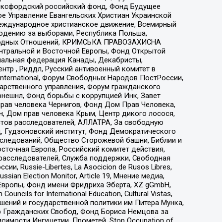
 Оксфордский российский фонд, Фонд Будущее
е Управление Евангельских Христиан Украинской
еждународное христианское движение, Всемирный
людению за выборами, Республика Польша,
народных Отношений, КРИМСЬКА ПРАВОЗАХИСНА
ы Центральной и Восточной Европы, Фонд Открытой
иональная федерация Канады, Декабристы,
тр , Риддл, Русский антивоенный комитет в
nternational, Форум Свободных Народов ПостРоссии,
дарственного управления, Форум гражданского
рнешнл, Фонд борьбы с коррупцией Инк, Завет
прав человека Чернигов, Фонд Дом Прав Человека,
н, Дом прав человека Крым, Центр дикого лосося,
стов расследователей, АЛЛАТРА, За свободную
д, Гудзоновский институт, Фонд Демократического
сследований, Общество Сторожевой башни, Библии и
сточная Европа, Российский комитет действия,
-расследователей, Служба поддержки, Свободная
 Russie-Libertes, La Asocicion de Rusos Libres,
an Election Monitor, Article 19, Мнение медиа,
Европы, Фонд имени Фридриха Эберта, XZ gGmbH,
ls for International Education, Cultural Vistas,
ошений и государственной политики им Питера Мунка,
 Гражданских Свобод, Фонд Бориса Немцова за
имости Ингушетии, Прометей, Stop Occupation of