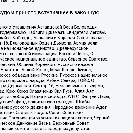
 на
16.11.2023
судом принято вступившее в законную
вного Управления Асгардской Веси Беловодья,
годержавию, Таблиги Джамаат, Свидетели Иеговы,
айат Кабарды, Балкарии и Карачая, Союз славян,
т-18, Благородный Орден Дьявола, Армия воли
ое национальное единство, Древнерусской
 нелегальной иммиграции, Кровь и Честь, О
усское национальное единство, Северное Братство,
ровский, Община Коренного Русского народа
атство, Белый Крест, Misanthropic division,
еское объединение Русские, Русское национальное
котатарского народа, Рубеж Севера, ТОЙС, О
ри Державная, Сектор 16, Независимость, Фирма,
д Крю, Союз Славянских Сил Руси, Алля-Аят,
я и свобода, Нация и свобода, W.H.С., Фалунь Дафа,
рупцией, Фонд защиты прав граждан, Штабы
ение русского движения, Народное движение Адат,
етских Светлых Родов, Совет Советских
ение Организации украинских националистов, Черный
ическое Движение Весна, Верховный Совет
ельный комитет совета народных депутатов