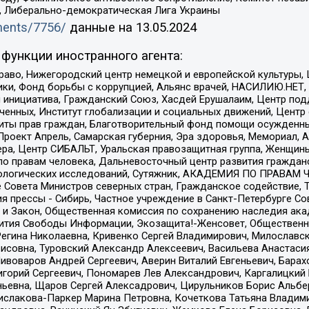
а, Либерально-демократическая Лига Украины
uments/7756/
данные на
13.05.2024
функции иностранного агента:
раво, Нижегородский центр немецкой и европейской культуры,
тики, Фонд борьбы с коррупцией, Альянс врачей, НАСИЛИЮ.НЕТ,
я инициатива, Гражданский Союз, Хасдей Ерушалаим, Центр по
юченных, Институт глобализации и социальных движений, Цент
ты прав граждан, Благотворительный фонд помощи осужденным
а, Проект Апрель, Самарская губерния, Эра здоровья, Мемориал
ера, Центр СИБАЛЬТ, Уральская правозащитная группа, Женщины
по правам человека, Дальневосточный центр развития гражданс
ологических исследований, Сутяжник, АКАДЕМИЯ ПО ПРАВАМ Ч
е Совета Министров северных стран, Гражданское содействие,
я прессы - Сибирь, Частное учреждение в Санкт-Петербурге С
 и Закон, Общественная комиссия по сохранению наследия ак
звития Свободы Информации, Экозащита!-Женсовет, Общественн
Регина Николаевна, Кривенко Сергей Владимирович, Милославс
совна, Туровский Александр Алексеевич, Васильева Анастасия
Пивоваров Андрей Сергеевич, Аверин Виталий Евгеньевич, Бара
горий Сергеевич, Пономарев Лев Александрович, Каргалицкий 
ньевна, Щаров Сергей Алексадрович, Цирульников Борис Альбер
ислакова-Паркер Марина Петровна, Кочеткова Татьяна Владими