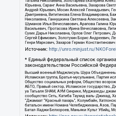
Татьяна Николаевна, Золотарева Екатерина Алек
Юрьевна, Саранг Анна Васильевна, Захарова Свет
Андрей Юрьевич, Мосин Алексей Геннадьевич, Ге
Дмитриевна, Вититинова Елена Владимировна, Ба
Николаевна, Ганнушкина Светлана Алексеевна, За
Шуманов Илья Вячеславович, Арапова Галина Юрь
Васильевич, Протасова Ирина Вячеславовна, Лит
Сухих Дарья Николаевна, Орлов Олег Петрович, 
Сергей Ефимович, Золотухин Борис Андреевич, Л
Генри Маркович, Захаров Герман Константинович
Источник:
http://unro.minjust.ru/NKOFore
* Единый федеральный список организа
законодательством Российской Федера
Высший военный Маджлисуль Шура Объединенных с
Исламская группа, Братья-мусульмане, Партия ис
Общество социальных реформ, Общество возрожд
АБТО, Правый сектор, Исламское государство, Д
уа Тагьаля SHAM, АУМ Синрике, Муджахеды джама
сообщество Сеть, Катиба Таухид валь-Джихад, Хай
“Джамаат “Красный пахарь”, Колумбайн, Хатлонск
батальон имени Номана Челебиджихана, Азов, Па
Батал-Хаджи Белхороев, Маньяки Культ Убийц, М