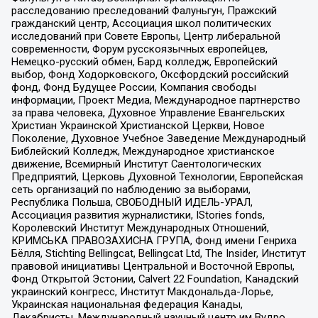
расследованию преследований Фалуньгун, Пражский
гражданский центр, Ассоциация школ политических
исследований при Совете Европы, Центр либеральной
современности, Форум русскоязычных европейцев,
Немецко-русский обмен, Бард колледж, Европейский
выбор, Фонд Ходорковского, Оксфордский российский
фонд, Фонд Будущее России, Компания свободы
информации, Проект Медиа, Международное партнерство
за права человека, Духовное Управление Евангельских
Христиан Украинской Христианской Церкви, Новое
Поколение, Духовное Учебное Заведение Международный
Библейский Колледж, Международное христианское
движение, Всемирный Институт Саентологических
Предприятий, Церковь Духовной Технологии, Европейская
сеть организаций по наблюдению за выборами,
Республика Польша, СВОБОДНЫЙ ИДЕЛЬ-УРАЛ,
Ассоциация развития журналистики, IStories fonds,
Королевский Институт Международных Отношений,
КРИМСЬКА ПРАВОЗАХИСНА ГРУПА, Фонд имени Генриха
Бёлля, Stichting Bellingcat, Bellingcat Ltd, The Insider, Институт
правовой инициативы Центральной и Восточной Европы,
Фонд Открытой Эстонии, Calvert 22 Foundation, Канадский
украинский конгресс, Институт Макдональда-Лорье,
Украинская национальная федерация Канады,
Декабристы, Международный научный центр им Вудро