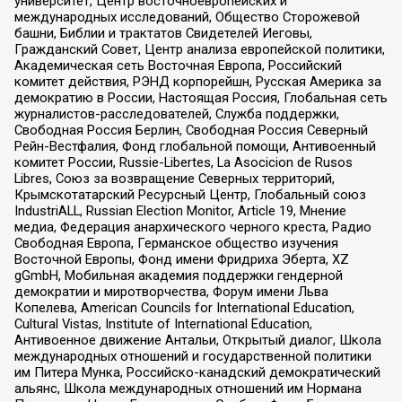
университет, Центр восточноевропейских и
международных исследований, Общество Сторожевой
башни, Библии и трактатов Свидетелей Иеговы,
Гражданский Совет, Центр анализа европейской политики,
Академическая сеть Восточная Европа, Российский
комитет действия, РЭНД корпорейшн, Русская Америка за
демократию в России, Настоящая Россия, Глобальная сеть
журналистов-расследователей, Служба поддержки,
Свободная Россия Берлин, Свободная Россия Северный
Рейн-Вестфалия, Фонд глобальной помощи, Антивоенный
комитет России, Russie-Libertes, La Asocicion de Rusos
Libres, Союз за возвращение Северных территорий,
Крымскотатарский Ресурсный Центр, Глобальный союз
IndustriALL, Russian Election Monitor, Article 19, Мнение
медиа, Федерация анархического черного креста, Радио
Свободная Европа, Германское общество изучения
Восточной Европы, Фонд имени Фридриха Эберта, XZ
gGmbH, Мобильная академия поддержки гендерной
демократии и миротворчества, Форум имени Льва
Копелева, American Councils for International Education,
Cultural Vistas, Institute of International Education,
Антивоенное движение Антальи, Открытый диалог, Школа
международных отношений и государственной политики
им Питера Мунка, Российско-канадский демократический
альянс, Школа международных отношений им Нормана