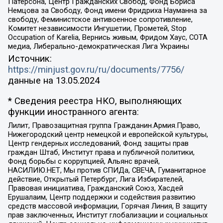
Патерсона, Центр Гражданских Свобод, Фонд Бориса
Немцова за Свободу, Фонд имени Фридриха Науманна за
свободу, Феминистское антивоенное сопротивление,
Комитет независимости Ингушетии, Прометей, Stop
Occupation of Karelia, Вернись живым, Фридом Хаус, СОТА
медиа, Либерально-демократическая Лига Украины
Источник:
https://minjust.gov.ru/ru/documents/7756/
данные на
13.05.2024
* Сведения реестра НКО, выполняющих
функции иностранного агента:
Лилит, Правозащитная группа Гражданин.Армия.Право,
Нижегородский центр немецкой и европейской культуры,
Центр гендерных исследований, Фонд защиты прав
граждан Штаб, Институт права и публичной политики,
Фонд борьбы с коррупцией, Альянс врачей,
НАСИЛИЮ.НЕТ, Мы против СПИДа, СВЕЧА, Гуманитарное
действие, Открытый Петербург, Лига Избирателей,
Правовая инициатива, Гражданский Союз, Хасдей
Ерушалаим, Центр поддержки и содействия развитию
средств массовой информации, Горячая Линия, В защиту
прав заключенных, Институт глобализации и социальных