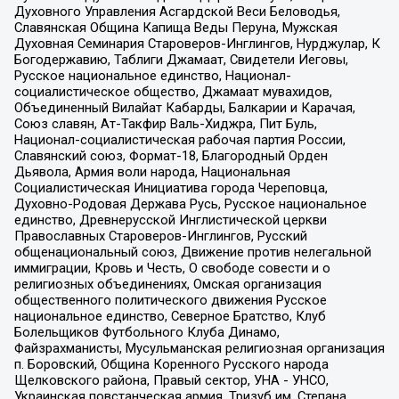
Духовного Управления Асгардской Веси Беловодья,
Славянская Община Капища Веды Перуна, Мужская
Духовная Семинария Староверов-Инглингов, Нурджулар, К
Богодержавию, Таблиги Джамаат, Свидетели Иеговы,
Русское национальное единство, Национал-
социалистическое общество, Джамаат мувахидов,
Объединенный Вилайат Кабарды, Балкарии и Карачая,
Союз славян, Ат-Такфир Валь-Хиджра, Пит Буль,
Национал-социалистическая рабочая партия России,
Славянский союз, Формат-18, Благородный Орден
Дьявола, Армия воли народа, Национальная
Социалистическая Инициатива города Череповца,
Духовно-Родовая Держава Русь, Русское национальное
единство, Древнерусской Инглистической церкви
Православных Староверов-Инглингов, Русский
общенациональный союз, Движение против нелегальной
иммиграции, Кровь и Честь, О свободе совести и о
религиозных объединениях, Омская организация
общественного политического движения Русское
национальное единство, Северное Братство, Клуб
Болельщиков Футбольного Клуба Динамо,
Файзрахманисты, Мусульманская религиозная организация
п. Боровский, Община Коренного Русского народа
Щелковского района, Правый сектор, УНА - УНСО,
Украинская повстанческая армия, Тризуб им. Степана