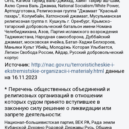
Сеть, Катиба Таухид валь-Джихад, Хайят Тахрир аш-Шам,
Ахлю Сунна Валь Джамаа, National Socialism/White Power,
Артподготовка, Религиозная группа “Джамаат “Красный
пахарь”, Колумбайн, Хатлонский джамаат, Мусульманская
религиозная группа п. Кушкуль г. Оренбург, Крымско-
татарский добровольческий батальон имени Номана
Челебиджихана, Азов, Партия исламского возрождения
Таджикистана, Народная самооборона, Дуббайский
джамаат, московская ячейка, Батал-Хаджи Белхороев,
Маньяки Культ Убийц, Молодёжь Которая Улыбается,
Легион Свобода России, Айдар, Русский добровольческий
корпус
Источник:
http://nac.gov.ru/terroristicheskie-i-
ekstremistskie-organizacii-i-materialy.html
данные
на
16.11.2023
* Перечень общественных объединений и
религиозных организаций в отношении
которых судом принято вступившее в
законную силу решение о ликвидации или
запрете деятельности:
Национал-большевистская партия, ВЕК РА, Рада земли
Кубанской Духовно Родовой Державы Русь, Община