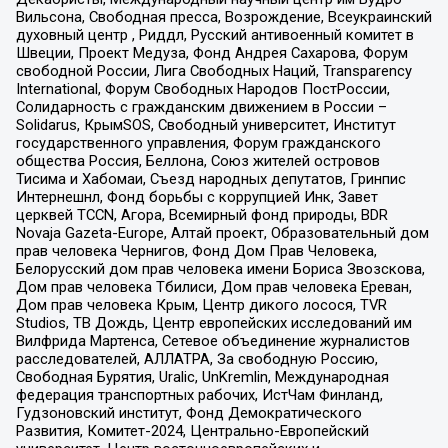
Вильсона, Свободная пресса, Возрождение, Всеукраинский
духовный центр , Риддл, Русский антивоенный комитет в
Швеции, Проект Медуза, Фонд Андрея Сахарова, Форум
свободной России, Лига Свободных Наций, Transparеncy
International, Форум Свободных Народов ПостРоссии,
Солидарность с гражданским движением в России –
Solidarus, КрымSOS, Свободный университет, Институт
государственного управления, Форум гражданского
общества Россия, Беллона, Союз жителей островов
Тисима и Хабомаи, Съезд народных депутатов, Гринпис
Интернешнл, Фонд борьбы с коррупцией Инк, Завет
церквей TCCN, Агора, Всемирный фонд природы, BDR
Novaja Gazeta-Europe, Алтай проект, Образовательный дом
прав человека Чернигов, Фонд Дом Прав Человека,
Белорусский дом прав человека имени Бориса Звозскова,
Дом прав человека Тбилиси, Дом прав человека Ереван,
Дом прав человека Крым, Центр дикого лосося, TVR
Studios, ТВ Дождь, Центр европейских исследований им
Вилфрида Мартенса, Сетевое объединение журналистов
расследователей, АЛЛАТРА, За свободную Россию,
Свободная Бурятия, Uralic, UnKremlin, Международная
федерация транспортных рабочих, ИстЧам Финланд,
Гудзоновский институт, Фонд Демократического
Развития, Комитет-2024, Центрально-Европейский