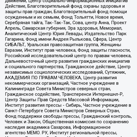
движений, Центр социально-информационных инициатив
Действие, Благотворительный фонд охраны здоровья и
защиты прав граждан, Благотворительный фонд помощи
осужденным и их семьям, Фонд Тольятти, Новое время,
Серебряная тайга, Так-Так-Так, Сова, центр Анна, Проект
Апрель, Самарская губерния, Эра здоровья, Мемориал,
Аналитический Центр Юрия Левады, Издательство Парк
Гагарина, Фонд имени Андрея Рылькова, Сфера, Центр
СИБАЛЬТ, Уральская правозащитная группа, Женщины
Евразии, Институт прав человека, Фонд защиты гласности,
Российский исследовательский центр по правам человека,
Дальневосточный центр развития гражданских инициатив
и социального партнерства, Гражданское действие, Центр
независимых социологических исследований, Сутяжник,
АКАДЕМИЯ ПО ПРАВАМ ЧЕЛОВЕКА, Центр развития
некоммерческих организаций, Частное учреждение в
Калининграде Совета Министров северных стран,
Гражданское содействие, Трансперенси Интернешнл-Р,
Центр Защиты Прав Средств Массовой Информации,
Институт развития прессы - Сибирь, Частное учреждение в
Санкт-Петербурге Совета Министров Северных Стран,
Фонд поддержки свободы прессы, Гражданский контроль,
Человек и Закон, Общественная комиссия по сохранению
наследия академика Сахарова, Информационное
агентство МЕМО. РУ, Институт региональной прессы,