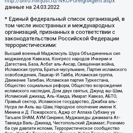
http://unro.minjust.ru/NKOForeignAgent.aspx
данные на
24.03.2022
* Единый федеральный список организаций, в
том числе иностранных и международных
организаций, признанных в соответствии с
законодательством Российской Федерации
террористическими:
Высший военный Маджлисуль Шура Объединенных сил
моджахедов Кавказа, Конгресс народов Ичкерии и
Дагестана, База, Асбат аль-Ансар, Священная война,
Исламская группа, Братья-мусульмане, Партия исламского
освобождения, Лашкар-И-Тайба, Исламская группа,
Движение Талибан, Исламская партия Туркестана,
Общество социальных реформ, Общество возрождения
исламского наследия, Дом двух святых, Джунд аш-Шам,
Исламский джихад, Аль-Каида, Имарат Кавказ, АБТО,
Правый сектор, Исламское государство, Джабха аль-
Нусра ли-Ахль аш-Шам, Народное ополчение имени К.
Минина и Д. Пожарского, Аджр от Аллаха Субхану уа
Тагьаля SHAM, АУМ Синрике, Муджахеды джамаата Ат-
Тавхида Валь-Джихад, Чистопольский Джамаат, Рохнамо
ба суи давлати исломи, Террористическое сообщество