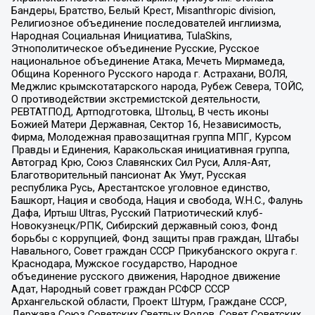
Бандеры, Братство, Белый Крест, Misanthropic division,
Религиозное объединение последователей инглиизма,
Народная Социальная Инициатива, TulaSkins,
Этнополитическое объединение Русские, Русское
национальное объединение Атака, Мечеть Мирмамеда,
Община Коренного Русского народа г. Астрахани, ВОЛЯ,
Меджлис крымскотатарского народа, Рубеж Севера, ТОЙС,
О противодействии экстремистской деятельности,
РЕВТАТПОД, Артподготовка, Штольц, В честь иконы
Божией Матери Державная, Сектор 16, Независимость,
Фирма, Молодежная правозащитная группа МПГ, Курсом
Правды и Единения, Каракольская инициативная группа,
Автоград Крю, Союз Славянских Сил Руси, Алля-Аят,
Благотворительный пансионат Ак Умут, Русская
республика Русь, Арестантское уголовное единство,
Башкорт, Нация и свобода, Нация и свобода, W.H.С., Фалунь
Дафа, Иртыш Ultras, Русский Патриотический клуб-
Новокузнецк/РПК, Сибирский державный союз, Фонд
борьбы с коррупцией, Фонд защиты прав граждан, Штабы
Навального, Совет граждан СССР Прикубанского округа г.
Краснодара, Мужское государство, Народное
объединение русского движения, Народное движение
Адат, Народный совет граждан РСФСР СССР
Архангельской области, Проект Штурм, Граждане СССР,
Держава Союз Советских Светлых Родов, Совет Советских