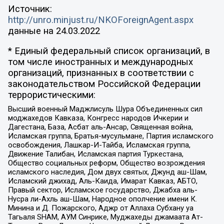
Источник:
http://unro.minjust.ru/NKOForeignAgent.aspx
данные на
24.03.2022
* Единый федеральный список организаций, в
том числе иностранных и международных
организаций, признанных в соответствии с
законодательством Российской Федерации
террористическими:
Высший военный Маджлисуль Шура Объединенных сил
моджахедов Кавказа, Конгресс народов Ичкерии и
Дагестана, База, Асбат аль-Ансар, Священная война,
Исламская группа, Братья-мусульмане, Партия исламского
освобождения, Лашкар-И-Тайба, Исламская группа,
Движение Талибан, Исламская партия Туркестана,
Общество социальных реформ, Общество возрождения
исламского наследия, Дом двух святых, Джунд аш-Шам,
Исламский джихад, Аль-Каида, Имарат Кавказ, АБТО,
Правый сектор, Исламское государство, Джабха аль-
Нусра ли-Ахль аш-Шам, Народное ополчение имени К.
Минина и Д. Пожарского, Аджр от Аллаха Субхану уа
Тагьаля SHAM, АУМ Синрике, Муджахеды джамаата Ат-