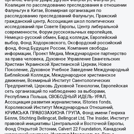
Коалиция по расследованию преследования в отношении
Фалуньгун в Китае, Всемирная организация по
расследованию преследований Фалуньгун, Пражский
гражданский центр, Ассоциация школ политических
исследований при Совете Европы, Центр либеральной
современности, Форум русскоязычных европейцев,
Немецко-русский обмен, Бард колледж, Европейский
выбор, Фонд Ходорковского, Оксфордский российский
фонд, Фонд Будущее России, Компания свободы
информации, Проект Медиа, Международное партнерство
за права человека, Духовное Управление Евангельских
Христиан Украинской Христианской Церкви, Новое
Поколение, Духовное Учебное Заведение Международный
Библейский Колледж, Международное христианское
движение, Всемирный Институт Саентологических
Предприятий, Церковь Духовной Технологии, Европейская
сеть организаций по наблюдению за выборами,
Республика Польша, СВОБОДНЫЙ ИДЕЛЬ-УРАЛ,
Ассоциация развития журналистики, IStories fonds,
Королевский Институт Международных Отношений,
КРИМСЬКА ПРАВОЗАХИСНА ГРУПА, Фонд имени Генриха
Бёлля, Stichting Bellingcat, Bellingcat Ltd, The Insider, Институт
правовой инициативы Центральной и Восточной Европы,
Фонд Открытой Эстонии, Calvert 22 Foundation, Канадский