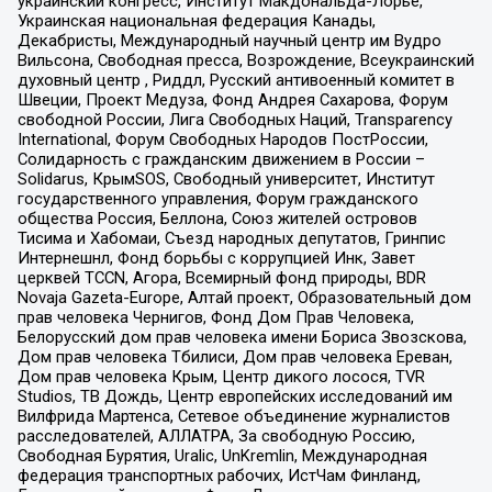
украинский конгресс, Институт Макдональда-Лорье,
Украинская национальная федерация Канады,
Декабристы, Международный научный центр им Вудро
Вильсона, Свободная пресса, Возрождение, Всеукраинский
духовный центр , Риддл, Русский антивоенный комитет в
Швеции, Проект Медуза, Фонд Андрея Сахарова, Форум
свободной России, Лига Свободных Наций, Transparеncy
International, Форум Свободных Народов ПостРоссии,
Солидарность с гражданским движением в России –
Solidarus, КрымSOS, Свободный университет, Институт
государственного управления, Форум гражданского
общества Россия, Беллона, Союз жителей островов
Тисима и Хабомаи, Съезд народных депутатов, Гринпис
Интернешнл, Фонд борьбы с коррупцией Инк, Завет
церквей TCCN, Агора, Всемирный фонд природы, BDR
Novaja Gazeta-Europe, Алтай проект, Образовательный дом
прав человека Чернигов, Фонд Дом Прав Человека,
Белорусский дом прав человека имени Бориса Звозскова,
Дом прав человека Тбилиси, Дом прав человека Ереван,
Дом прав человека Крым, Центр дикого лосося, TVR
Studios, ТВ Дождь, Центр европейских исследований им
Вилфрида Мартенса, Сетевое объединение журналистов
расследователей, АЛЛАТРА, За свободную Россию,
Свободная Бурятия, Uralic, UnKremlin, Международная
федерация транспортных рабочих, ИстЧам Финланд,