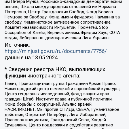
им Питера Мунка, Российско-канадский демократический
альянс, Школа международных отношений им Нормана
Патерсона, Центр Гражданских Свобод, Фонд Бориса
Немцова за Свободу, Фонд имени Фридриха Науманна за
свободу, Феминистское антивоенное сопротивление,
Комитет независимости Ингушетии, Прометей, Stop
Occupation of Karelia, Вернись живым, Фридом Хаус, СОТА
медиа, Либерально-демократическая Лига Украины
Источник:
https://minjust.gov.ru/ru/documents/7756/
данные на
13.05.2024
* Сведения реестра НКО, выполняющих
функции иностранного агента:
Лилит, Правозащитная группа Гражданин.Армия.Право,
Нижегородский центр немецкой и европейской культуры,
Центр гендерных исследований, Фонд защиты прав
граждан Штаб, Институт права и публичной политики,
Фонд борьбы с коррупцией, Альянс врачей,
НАСИЛИЮ.НЕТ, Мы против СПИДа, СВЕЧА, Гуманитарное
действие, Открытый Петербург, Лига Избирателей,
Правовая инициатива, Гражданский Союз, Хасдей
Ерушалаим, Центр поддержки и содействия развитию