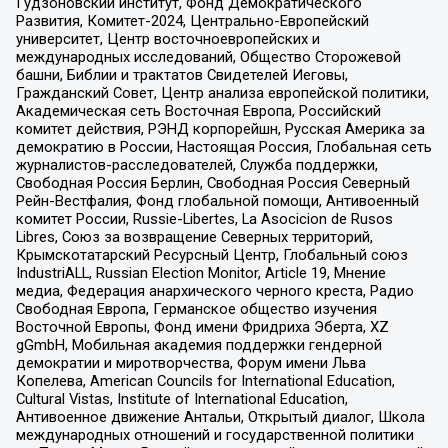
Гудзоновский институт, Фонд Демократического
Развития, Комитет-2024, Центрально-Европейский
университет, Центр восточноевропейских и
международных исследований, Общество Сторожевой
башни, Библии и трактатов Свидетелей Иеговы,
Гражданский Совет, Центр анализа европейской политики,
Академическая сеть Восточная Европа, Российский
комитет действия, РЭНД корпорейшн, Русская Америка за
демократию в России, Настоящая Россия, Глобальная сеть
журналистов-расследователей, Служба поддержки,
Свободная Россия Берлин, Свободная Россия Северный
Рейн-Вестфалия, Фонд глобальной помощи, Антивоенный
комитет России, Russie-Libertes, La Asocicion de Rusos
Libres, Союз за возвращение Северных территорий,
Крымскотатарский Ресурсный Центр, Глобальный союз
IndustriALL, Russian Election Monitor, Article 19, Мнение
медиа, Федерация анархического черного креста, Радио
Свободная Европа, Германское общество изучения
Восточной Европы, Фонд имени Фридриха Эберта, XZ
gGmbH, Мобильная академия поддержки гендерной
демократии и миротворчества, Форум имени Льва
Копелева, American Councils for International Education,
Cultural Vistas, Institute of International Education,
Антивоенное движение Антальи, Открытый диалог, Школа
международных отношений и государственной политики