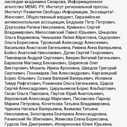
наследия академика Сахарова, Информационное
агентство МЕМО. РУ, Институт региональной прессы,
Институт Развития Свободы Информации, Экозащита!-
Женсовет, Общественный вердикт, Евразийская
антимонопольная ассоциация, Бедушев Петр Петрович,
Дзугкоева Регина Николаевна, Кривенко Сергей
Владимирович, Милославский Павел Юрьевич, Шнырова
Ольга Вадимовна, Чанышева Лилия Айратовна, Сидорович
Ольга Борисовна, Туровский Александр Алексеевич,
Васильева Анастасия Евгеньевна, Ривина Анна Валерьевна,
Бойко Анатолий Николаевич, Дугин Сергей Георгиевич,
Пивоваров Андрей Сергеевич, Аверин Виталий Евгеньевич,
Барахоев Магомед Бекханович, Шарипков Олег
Викторович, Мошель Ирина Ароновна, Шведов Григорий
Сергеевич, Пономарев Лев Александрович, Каргалицкий
Борис Юльевич, Созаев Валерий Валерьевич, Исламов
Тимур Рифгатович, Романова Ольга Евгеньевна, Щаров
Сергей Алексадрович, Цирульников Борис Альбертович,
Гасан Ольга Павловна, Паутов Юрий Анатольевич,
Верховский Александр Маркович, Пислакова-Паркер
Марина Петровна, Кочеткова Татьяна Владимировна,
Чуркина Наталья Валерьевна, Акимова Татьяна
Николаевна, Золотарева Екатерина Александровна,
Рачинский Ян Збигневич, Жемкова Елена Борисовна,
Гудков Лев Дмитриевич, Илларионова Юлия Юрьевна,