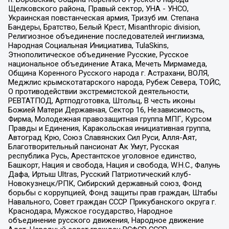
Щелковского района, Правый сектор, УНА - УНСО,
Украинская повстанческая армия, Тризуб им. Степана
Бандеры, Братство, Белый Крест, Misanthropic division,
Религиозное объединение последователей инглиизма,
Народная Социальная Инициатива, TulaSkins,
Этнополитическое объединение Русские, Русское
национальное объединение Атака, Мечеть Мирмамеда,
Община Коренного Русского народа г. Астрахани, ВОЛЯ,
Меджлис крымскотатарского народа, Рубеж Севера, ТОЙС,
О противодействии экстремистской деятельности,
РЕВТАТПОД, Артподготовка, Штольц, В честь иконы
Божией Матери Державная, Сектор 16, Независимость,
Фирма, Молодежная правозащитная группа МПГ, Курсом
Правды и Единения, Каракольская инициативная группа,
Автоград Крю, Союз Славянских Сил Руси, Алля-Аят,
Благотворительный пансионат Ак Умут, Русская
республика Русь, Арестантское уголовное единство,
Башкорт, Нация и свобода, Нация и свобода, W.H.С., Фалунь
Дафа, Иртыш Ultras, Русский Патриотический клуб-
Новокузнецк/РПК, Сибирский державный союз, Фонд
борьбы с коррупцией, Фонд защиты прав граждан, Штабы
Навального, Совет граждан СССР Прикубанского округа г.
Краснодара, Мужское государство, Народное
объединение русского движения, Народное движение