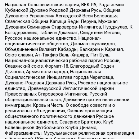
Национал-большевистская партия, ВЕК РА, Рада земли
Кубанской Духовно Родовой Державы Русь, Община
Духовного Управления Асгардской Веси Беловодья,
Славянская Община Капища Веды Перуна, Мужская
Духовная Семинария Староверов-Инглингов, Нурджулар, К
Богодержавию, Таблиги Джамаат, Свидетели Иеговы,
Русское национальное единство, Национал-
социалистическое общество, Джамаат мувахидов,
Объединенный Вилайат Кабарды, Балкарии и Карачая,
Союз славян, Ат-Такфир Валь-Хиджра, Пит Буль,
Национал-социалистическая рабочая партия России,
Славянский союз, Формат-18, Благородный Орден
Дьявола, Армия воли народа, Национальная
Социалистическая Инициатива города Череповца,
Духовно-Родовая Держава Русь, Русское национальное
единство, Древнерусской Инглистической церкви
Православных Староверов-Инглингов, Русский
общенациональный союз, Движение против нелегальной
иммиграции, Кровь и Честь, О свободе совести и о
религиозных объединениях, Омская организация
общественного политического движения Русское
национальное единство, Северное Братство, Клуб
Болельщиков Футбольного Клуба Динамо,
Файзрахманисты, Мусульманская религиозная организация
п. Боровский, Община Коренного Русского народа