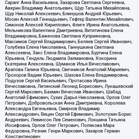
Саранг Анна Васильевна, Захарова Светлана Сергеевна,
Аверин Владимир Анатольевич, Щур Татьяна Михайловна,
Щур Николай Алексеевич, Блинушов Андрей Юрьевич,
Мосин Алексей Геннадьевич, Гефтер Валентин Михайлович,
Симонов Алексей Кириллович, Флиге Ирина Анатольевна,
Мельникова Валентина Дмитриевна, Вититинова Елена
Владимировна, Баженова Светлана Куприяновна,
Максимов Сергей Владимирович, Беляев Сергей Иванович,
Голубева Елена Николаевна, Ганнушкина Светлана
Алексеевна, Закс Елена Владимировна, Буртина Елена
Юрьевна, Гендель Людмила Залмановна, Кокорина
Екатерина Алексеевна, Шуманов Илья Вячеславович,
Арапова Галина Юрьевна, Свечников Анатолий Мариевич,
Прохоров Вадим Юрьевич, Шахова Елена Владимировна,
Подузов Сергей Васильевич, Протасова Ирина
Вячеславовна, Литинский Леонид Борисович, Лукашевский
Сергей Маркович, Бахмин Вячеслав Иванович, Шабад
Анатолий Ефимович, Сухих Дарья Николаевна, Орлов Олег
Петрович, Добровольская Анна Дмитриевна, Королева
Александра Евгеньевна, Смирнов Владимир
Александрович, Вицин Сергей Ефимович, Золотухин Борис
Андреевич, Левинсон Лев Семенович, Локшина Татьяна
Иосифовна, Орлов Олег Петрович, Полякова Мара
Федоровна, Резник Генри Маркович, Захаров Герман
Константинович