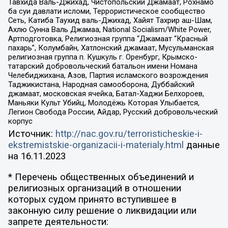
Тавхида Валь-Джихад, Чистопольский Джамаат, Рохнамо
ба суи давлати исломи, Террористическое сообщество
Сеть, Катиба Таухид валь-Джихад, Хайят Тахрир аш-Шам,
Ахлю Сунна Валь Джамаа, National Socialism/White Power,
Артподготовка, Религиозная группа “Джамаат “Красный
пахарь”, Колумбайн, Хатлонский джамаат, Мусульманская
религиозная группа п. Кушкуль г. Оренбург, Крымско-
татарский добровольческий батальон имени Номана
Челебиджихана, Азов, Партия исламского возрождения
Таджикистана, Народная самооборона, Дуббайский
джамаат, московская ячейка, Батал-Хаджи Белхороев,
Маньяки Культ Убийц, Молодёжь Которая Улыбается,
Легион Свобода России, Айдар, Русский добровольческий
корпус
Источник:
http://nac.gov.ru/terroristicheskie-i-
ekstremistskie-organizacii-i-materialy.html
данные
на
16.11.2023
* Перечень общественных объединений и
религиозных организаций в отношении
которых судом принято вступившее в
законную силу решение о ликвидации или
запрете деятельности: