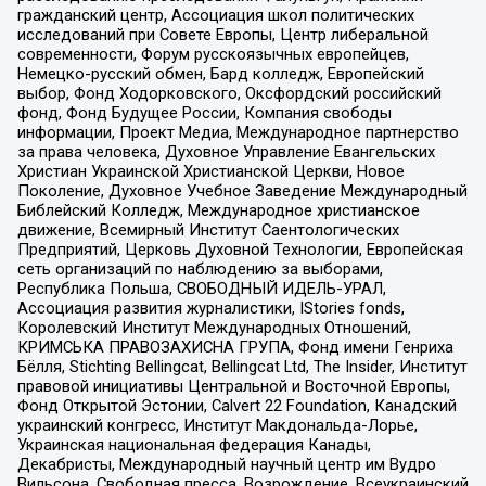
гражданский центр, Ассоциация школ политических
исследований при Совете Европы, Центр либеральной
современности, Форум русскоязычных европейцев,
Немецко-русский обмен, Бард колледж, Европейский
выбор, Фонд Ходорковского, Оксфордский российский
фонд, Фонд Будущее России, Компания свободы
информации, Проект Медиа, Международное партнерство
за права человека, Духовное Управление Евангельских
Христиан Украинской Христианской Церкви, Новое
Поколение, Духовное Учебное Заведение Международный
Библейский Колледж, Международное христианское
движение, Всемирный Институт Саентологических
Предприятий, Церковь Духовной Технологии, Европейская
сеть организаций по наблюдению за выборами,
Республика Польша, СВОБОДНЫЙ ИДЕЛЬ-УРАЛ,
Ассоциация развития журналистики, IStories fonds,
Королевский Институт Международных Отношений,
КРИМСЬКА ПРАВОЗАХИСНА ГРУПА, Фонд имени Генриха
Бёлля, Stichting Bellingcat, Bellingcat Ltd, The Insider, Институт
правовой инициативы Центральной и Восточной Европы,
Фонд Открытой Эстонии, Calvert 22 Foundation, Канадский
украинский конгресс, Институт Макдональда-Лорье,
Украинская национальная федерация Канады,
Декабристы, Международный научный центр им Вудро
Вильсона, Свободная пресса, Возрождение, Всеукраинский