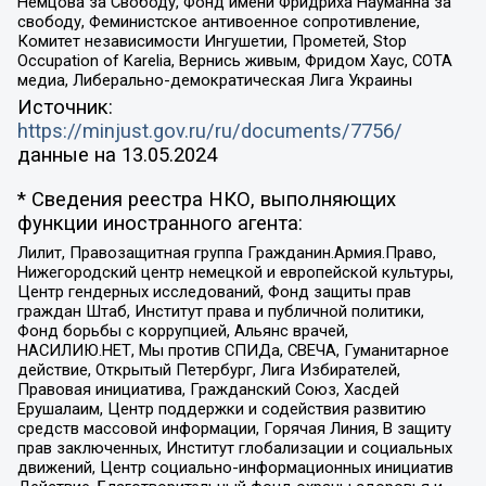
Немцова за Свободу, Фонд имени Фридриха Науманна за
свободу, Феминистское антивоенное сопротивление,
Комитет независимости Ингушетии, Прометей, Stop
Occupation of Karelia, Вернись живым, Фридом Хаус, СОТА
медиа, Либерально-демократическая Лига Украины
Источник:
https://minjust.gov.ru/ru/documents/7756/
данные на
13.05.2024
* Сведения реестра НКО, выполняющих
функции иностранного агента:
Лилит, Правозащитная группа Гражданин.Армия.Право,
Нижегородский центр немецкой и европейской культуры,
Центр гендерных исследований, Фонд защиты прав
граждан Штаб, Институт права и публичной политики,
Фонд борьбы с коррупцией, Альянс врачей,
НАСИЛИЮ.НЕТ, Мы против СПИДа, СВЕЧА, Гуманитарное
действие, Открытый Петербург, Лига Избирателей,
Правовая инициатива, Гражданский Союз, Хасдей
Ерушалаим, Центр поддержки и содействия развитию
средств массовой информации, Горячая Линия, В защиту
прав заключенных, Институт глобализации и социальных
движений, Центр социально-информационных инициатив