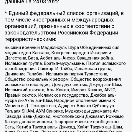
данные на
24.03.2022
* Единый федеральный список организаций, в
том числе иностранных и международных
организаций, признанных в соответствии с
законодательством Российской Федерации
террористическими:
Высший военный Маджлисуль Шура Объединенных сил
моджахедов Кавказа, Конгресс народов Ичкерии и
Дагестана, База, Асбат аль-Ансар, Священная война,
Исламская группа, Братья-мусульмане, Партия исламского
освобождения, Лашкар-И-Тайба, Исламская группа,
Движение Талибан, Исламская партия Туркестана,
Общество социальных реформ, Общество возрождения
исламского наследия, Дом двух святых, Джунд аш-Шам,
Исламский джихад, Аль-Каида, Имарат Кавказ, АБТО,
Правый сектор, Исламское государство, Джабха аль-
Нусра ли-Ахль аш-Шам, Народное ополчение имени К.
Минина и Д. Пожарского, Аджр от Аллаха Субхану уа
Тагьаля SHAM, АУМ Синрике, Муджахеды джамаата Ат-
Тавхида Валь-Джихад, Чистопольский Джамаат, Рохнамо
ба суи давлати исломи, Террористическое сообщество
Сеть, Катиба Таухид валь-Джихад, Хайят Тахрир аш-Шам,