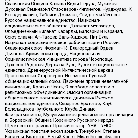
Славянская Община Капища Веды Перуна, Мужская
Духовная Семинария Староверов-Инглингов, Нурджулар, К
Богодержавию, Таблиги Джамаат, Свидетели Иеговы,
Русское национальное единство, Национал-
социалистическое общество, Джамаат мувахидов,
Объединенный Вилайат Кабарды, Балкарии и Карачая,
Союз славян, Ат-Такфир Валь-Хиджра, Пит Буль,
Национал-социалистическая рабочая партия России,
Славянский союз, Формат-18, Благородный Орден
Дьявола, Армия воли народа, Национальная
Социалистическая Инициатива города Череповца,
Духовно-Родовая Держава Русь, Русское национальное
единство, Древнерусской Инглистической церкви
Православных Староверов-Инглингов, Русский
общенациональный союз, Движение против нелегальной
иммиграции, Кровь и Честь, О свободе совести и о
религиозных объединениях, Омская организация
общественного политического движения Русское
национальное единство, Северное Братство, Клуб
Болельщиков Футбольного Клуба Динамо,
Файзрахманисты, Мусульманская религиозная организация
п. Боровский, Община Коренного Русского народа
Щелковского района, Правый сектор, УНА - УНСО,
Украинская повстанческая армия, Тризуб им. Степана
Бандеры, Братство, Белый Крест, Misanthropic division,