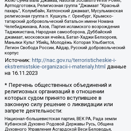
Ахлю Сунна Валь Джамаа, National Socialism/White Power,
Артподготовка, Религиозная группа “Джамаат “Красный
пахарь”, Колумбайн, Хатлонский джамаат, Мусульманская
религиозная группа п. Кушкуль г. Оренбург, Крымско-
татарский добровольческий батальон имени Номана
Челебиджихана, Азов, Партия исламского возрождения
Таджикистана, Народная самооборона, Дуббайский
джамаат, московская ячейка, Батал-Хаджи Белхороев,
Маньяки Культ Убийц, Молодёжь Которая Улыбается,
Легион Свобода России, Айдар, Русский добровольческий
корпус
Источник:
http://nac.gov.ru/terroristicheskie-i-
ekstremistskie-organizacii-i-materialy.html
данные
на
16.11.2023
* Перечень общественных объединений и
религиозных организаций в отношении
которых судом принято вступившее в
законную силу решение о ликвидации или
запрете деятельности:
Национал-большевистская партия, ВЕК РА, Рада земли
Кубанской Духовно Родовой Державы Русь, Община
Духовного Управления Асгардской Веси Беловодья,