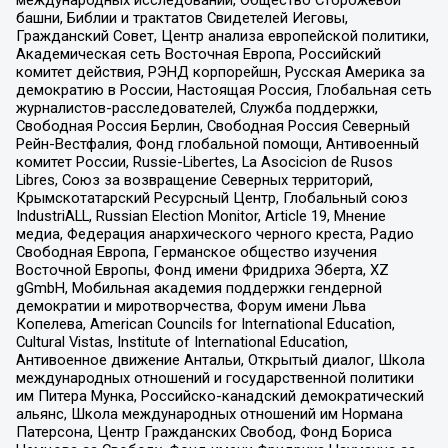
башни, Библии и трактатов Свидетелей Иеговы,
Гражданский Совет, Центр анализа европейской политики,
Академическая сеть Восточная Европа, Российский
комитет действия, РЭНД корпорейшн, Русская Америка за
демократию в России, Настоящая Россия, Глобальная сеть
журналистов-расследователей, Служба поддержки,
Свободная Россия Берлин, Свободная Россия Северный
Рейн-Вестфалия, Фонд глобальной помощи, Антивоенный
комитет России, Russie-Libertes, La Asocicion de Rusos
Libres, Союз за возвращение Северных территорий,
Крымскотатарский Ресурсный Центр, Глобальный союз
IndustriALL, Russian Election Monitor, Article 19, Мнение
медиа, Федерация анархического черного креста, Радио
Свободная Европа, Германское общество изучения
Восточной Европы, Фонд имени Фридриха Эберта, XZ
gGmbH, Мобильная академия поддержки гендерной
демократии и миротворчества, Форум имени Льва
Копелева, American Councils for International Education,
Cultural Vistas, Institute of International Education,
Антивоенное движение Антальи, Открытый диалог, Школа
международных отношений и государственной политики
им Питера Мунка, Российско-канадский демократический
альянс, Школа международных отношений им Нормана
Патерсона, Центр Гражданских Свобод, Фонд Бориса