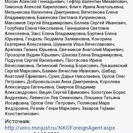
Мосин Алексей Геннадьевич, Гефтер Валентин Михайлович,
Симонов Алексей Кириллович, Флиге Ирина Анатольевна,
Мельникова Валентина Дмитриевна, Вититинова Елена
Владимировна, Баженова Светлана Куприяновна,
Максимов Сергей Владимирович, Беляев Сергей Иванович,
Голубева Елена Николаевна, Ганнушкина Светлана
Алексеевна, Закс Елена Владимировна, Буртина Елена
Юрьевна, Гендель Людмила Залмановна, Кокорина
Екатерина Алексеевна, Шуманов Илья Вячеславович,
Арапова Галина Юрьевна, Свечников Анатолий Мариевич,
Прохоров Вадим Юрьевич, Шахова Елена Владимировна,
Подузов Сергей Васильевич, Протасова Ирина
Вячеславовна, Литинский Леонид Борисович, Лукашевский
Сергей Маркович, Бахмин Вячеслав Иванович, Шабад
Анатолий Ефимович, Сухих Дарья Николаевна, Орлов Олег
Петрович, Добровольская Анна Дмитриевна, Королева
Александра Евгеньевна, Смирнов Владимир
Александрович, Вицин Сергей Ефимович, Золотухин Борис
Андреевич, Левинсон Лев Семенович, Локшина Татьяна
Иосифовна, Орлов Олег Петрович, Полякова Мара
Федоровна, Резник Генри Маркович, Захаров Герман
Константинович
Источник:
http://unro.minjust.ru/NKOForeignAgent.aspx