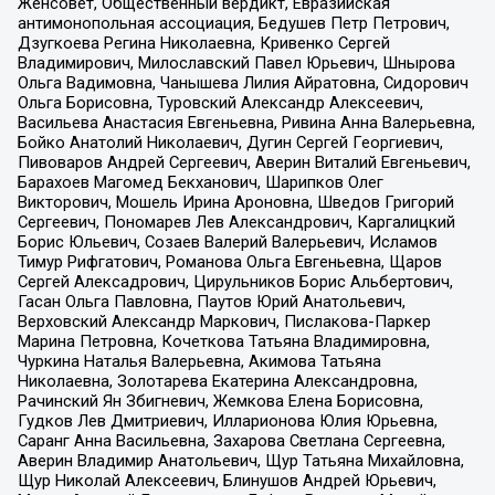
Женсовет, Общественный вердикт, Евразийская
антимонопольная ассоциация, Бедушев Петр Петрович,
Дзугкоева Регина Николаевна, Кривенко Сергей
Владимирович, Милославский Павел Юрьевич, Шнырова
Ольга Вадимовна, Чанышева Лилия Айратовна, Сидорович
Ольга Борисовна, Туровский Александр Алексеевич,
Васильева Анастасия Евгеньевна, Ривина Анна Валерьевна,
Бойко Анатолий Николаевич, Дугин Сергей Георгиевич,
Пивоваров Андрей Сергеевич, Аверин Виталий Евгеньевич,
Барахоев Магомед Бекханович, Шарипков Олег
Викторович, Мошель Ирина Ароновна, Шведов Григорий
Сергеевич, Пономарев Лев Александрович, Каргалицкий
Борис Юльевич, Созаев Валерий Валерьевич, Исламов
Тимур Рифгатович, Романова Ольга Евгеньевна, Щаров
Сергей Алексадрович, Цирульников Борис Альбертович,
Гасан Ольга Павловна, Паутов Юрий Анатольевич,
Верховский Александр Маркович, Пислакова-Паркер
Марина Петровна, Кочеткова Татьяна Владимировна,
Чуркина Наталья Валерьевна, Акимова Татьяна
Николаевна, Золотарева Екатерина Александровна,
Рачинский Ян Збигневич, Жемкова Елена Борисовна,
Гудков Лев Дмитриевич, Илларионова Юлия Юрьевна,
Саранг Анна Васильевна, Захарова Светлана Сергеевна,
Аверин Владимир Анатольевич, Щур Татьяна Михайловна,
Щур Николай Алексеевич, Блинушов Андрей Юрьевич,