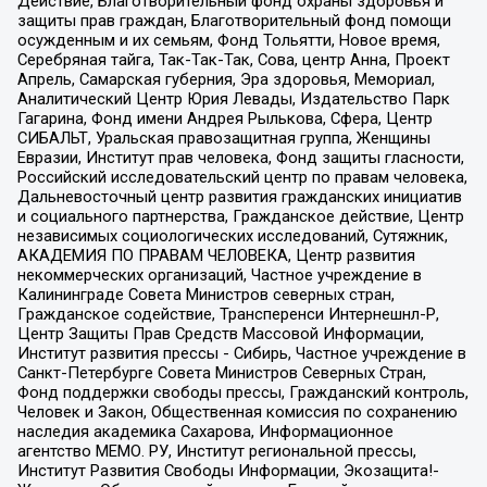
Действие, Благотворительный фонд охраны здоровья и
защиты прав граждан, Благотворительный фонд помощи
осужденным и их семьям, Фонд Тольятти, Новое время,
Серебряная тайга, Так-Так-Так, Сова, центр Анна, Проект
Апрель, Самарская губерния, Эра здоровья, Мемориал,
Аналитический Центр Юрия Левады, Издательство Парк
Гагарина, Фонд имени Андрея Рылькова, Сфера, Центр
СИБАЛЬТ, Уральская правозащитная группа, Женщины
Евразии, Институт прав человека, Фонд защиты гласности,
Российский исследовательский центр по правам человека,
Дальневосточный центр развития гражданских инициатив
и социального партнерства, Гражданское действие, Центр
независимых социологических исследований, Сутяжник,
АКАДЕМИЯ ПО ПРАВАМ ЧЕЛОВЕКА, Центр развития
некоммерческих организаций, Частное учреждение в
Калининграде Совета Министров северных стран,
Гражданское содействие, Трансперенси Интернешнл-Р,
Центр Защиты Прав Средств Массовой Информации,
Институт развития прессы - Сибирь, Частное учреждение в
Санкт-Петербурге Совета Министров Северных Стран,
Фонд поддержки свободы прессы, Гражданский контроль,
Человек и Закон, Общественная комиссия по сохранению
наследия академика Сахарова, Информационное
агентство МЕМО. РУ, Институт региональной прессы,
Институт Развития Свободы Информации, Экозащита!-