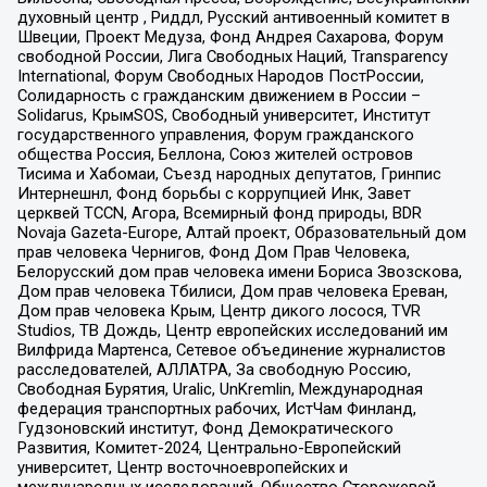
духовный центр , Риддл, Русский антивоенный комитет в
Швеции, Проект Медуза, Фонд Андрея Сахарова, Форум
свободной России, Лига Свободных Наций, Transparеncy
International, Форум Свободных Народов ПостРоссии,
Солидарность с гражданским движением в России –
Solidarus, КрымSOS, Свободный университет, Институт
государственного управления, Форум гражданского
общества Россия, Беллона, Союз жителей островов
Тисима и Хабомаи, Съезд народных депутатов, Гринпис
Интернешнл, Фонд борьбы с коррупцией Инк, Завет
церквей TCCN, Агора, Всемирный фонд природы, BDR
Novaja Gazeta-Europe, Алтай проект, Образовательный дом
прав человека Чернигов, Фонд Дом Прав Человека,
Белорусский дом прав человека имени Бориса Звозскова,
Дом прав человека Тбилиси, Дом прав человека Ереван,
Дом прав человека Крым, Центр дикого лосося, TVR
Studios, ТВ Дождь, Центр европейских исследований им
Вилфрида Мартенса, Сетевое объединение журналистов
расследователей, АЛЛАТРА, За свободную Россию,
Свободная Бурятия, Uralic, UnKremlin, Международная
федерация транспортных рабочих, ИстЧам Финланд,
Гудзоновский институт, Фонд Демократического
Развития, Комитет-2024, Центрально-Европейский
университет, Центр восточноевропейских и
международных исследований, Общество Сторожевой