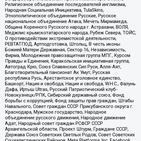
Религиозное объединение последователей инглиизма,
Народная Социальная Инициатива, TulaSkins,
Этнополитическое объединение Русские, Русское
национальное объединение Атака, Мечеть Мирмамеда,
Община Коренного Русского народа г. Астрахани, ВОЛЯ,
Меджлис крымскотатарского народа, Рубеж Севера, ТОЙС,
О противодействии экстремистской деятельности,
РЕВТАТПОД, Артподготовка, Штольц, В честь иконы
Божией Матери Державная, Сектор 16, Независимость,
Фирма, Молодежная правозащитная группа МПГ, Курсом
Правды и Единения, Каракольская инициативная группа,
Автоград Крю, Союз Славянских Сил Руси, Алля-Аят,
Благотворительный пансионат Ак Умут, Русская
республика Русь, Арестантское уголовное единство,
Башкорт, Нация и свобода, Нация и свобода, W.H.С., Фалунь
Дафа, Иртыш Ultras, Русский Патриотический клуб-
Новокузнецк/РПК, Сибирский державный союз, Фонд
борьбы с коррупцией, Фонд защиты прав граждан, Штабы
Навального, Совет граждан СССР Прикубанского округа г.
Краснодара, Мужское государство, Народное
объединение русского движения, Народное движение
Адат, Народный совет граждан РСФСР СССР
Архангельской области, Проект Штурм, Граждане СССР,
Держава Союз Советских Светлых Родов, Совет Советских
Социалистических Районов, Meta Platforms Inc, Facebook,