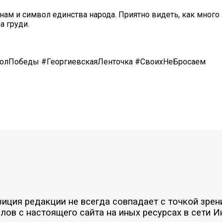
нам и символ единства народа. Приятно видеть, как мног
 груди.
олПобеды #ГеоргиевскаяЛенточка #СвоихНеБросаем
ция редакции не всегда совпадает с точкой зрени
ов с настоящего сайта на иных ресурсах в сети И