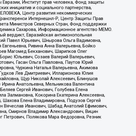
 Евразии, Институт прав человека, Фонд защиты
ких инициатив и социального партнерства,
ЕЛОВЕКА, Центр развития некоммерческих
 Трансперенси Интернешнл-Р, Центр Защиты Прав
овета Министров Северных Стран, Фонд поддержки
адемика Сахарова, Информационное агентство МЕМО.
ый вердикт, Евразийская антимонопольная
кий Павел Юрьевич, Шнырова Ольга Вадимовна,
 Евгеньевна, Ривина Анна Валерьевна, Бойко
хоев Магомед Бекханович, Шарипков Олег
Борис Юльевич, Созаев Валерий Валерьевич,
тович, Гасан Ольга Павловна, Паутов Юрий
ровна, Чуркина Наталья Валерьевна, Акимова
 Гудков Лев Дмитриевич, Илларионова Юлия
ихайловна, Щур Николай Алексеевич, Блинушов
е Ирина Анатольевна, Мельникова Валентина
Беляев Сергей Иванович, Голубева Елена
ила Залмановна, Кокорина Екатерина Алексеевна,
, Шахова Елена Владимировна, Подузов Сергей
ин Вячеслав Иванович, Шабад Анатолий Ефимович,
вна, Смирнов Владимир Александрович, Вицин
ег Петрович, Полякова Мара Федоровна, Резник