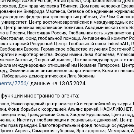
DR Novaja Gazeta-Europe, Алтай проект, Образовательный дом 
зскова, Дом прав человека Тбилиси, Дом прав человека Ерева
едований им Вилфрида Мартенса, Сетевое объединение журнали
Международная федерация транспортных рабочих, ИстЧам Финлан
й университет, Центр восточноевропейских и международных и
, Центр анализа европейской политики, Академическая сеть Во
ю в России, Настоящая Россия, Глобальная сеть журналистов
естфалия, Фонд глобальной помощи, Антивоенный комитет России,
татарский Ресурсный Центр, Глобальный союз IndustriALL, Russi
 Свободная Европа, Германское общество изучения Восточной 
и и миротворчества, Форум имени Льва Копелева, American Counci
ое движение Антальи, Открытый диалог, Школа международных отн
Школа международных отношений им Нормана Патерсона, Центр
ду, Феминистское антивоенное сопротивление, Комитет независ
а, Либерально-демократическая Лига Украины
uments/7756/
данные на
13.05.2024
функции иностранного агента:
раво, Нижегородский центр немецкой и европейской культуры,
тики, Фонд борьбы с коррупцией, Альянс врачей, НАСИЛИЮ.НЕТ,
я инициатива, Гражданский Союз, Хасдей Ерушалаим, Центр по
юченных, Институт глобализации и социальных движений, Цент
ты прав граждан, Благотворительный фонд помощи осужденным
а, Проект Апрель, Самарская губерния, Эра здоровья, Мемориал