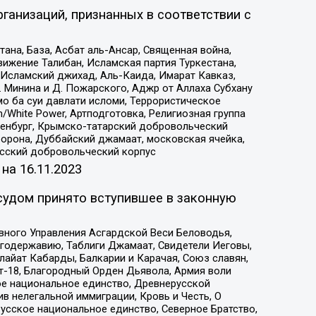
ганизаций, признанных в соответствии с
на, База, Асбат аль-Ансар, Священная война,
ижение Талибан, Исламская партия Туркестана,
Исламский джихад, Аль-Каида, Имарат Кавказ,
 Минина и Д. Пожарского, Аджр от Аллаха Субхану
о ба суи давлати исломи, Террористическое
/White Power, Артподготовка, Религиозная группа
Оренбург, Крымско-татарский добровольческий
орона, Дуббайский джамаат, московская ячейка,
усский добровольческий корпус
 на
16.11.2023
судом принято вступившее в законную
вного Управления Асгардской Веси Беловодья,
годержавию, Таблиги Джамаат, Свидетели Иеговы,
айат Кабарды, Балкарии и Карачая, Союз славян,
т-18, Благородный Орден Дьявола, Армия воли
ое национальное единство, Древнерусской
 нелегальной иммиграции, Кровь и Честь, О
усское национальное единство, Северное Братство,