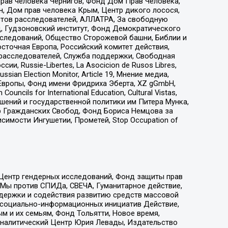
прав человека Чернигов, Фонд Дом Прав Человека,
н, Дом прав человека Крым, Центр дикого лосося,
стов расследователей, АЛЛАТРА, За свободную
д, Гудзоновский институт, Фонд Демократического
сследований, Общество Сторожевой башни, Библии и
сточная Европа, Российский комитет действия,
-расследователей, Служба поддержки, Свободная
 Russie-Libertes, La Asocicion de Rusos Libres,
an Election Monitor, Article 19, Мнение медиа,
Европы, Фонд имени Фридриха Эберта, XZ gGmbH,
ls for International Education, Cultural Vistas,
ошений и государственной политики им Питера Мунка,
 Гражданских Свобод, Фонд Бориса Немцова за
имости Ингушетии, Прометей, Stop Occupation of
 Центр гендерных исследований, Фонд защиты прав
 Мы против СПИДа, СВЕЧА, Гуманитарное действие,
ддержки и содействия развитию средств массовой
р социально-информационных инициатив Действие,
 и их семьям, Фонд Тольятти, Новое время,
, Аналитический Центр Юрия Левады, Издательство