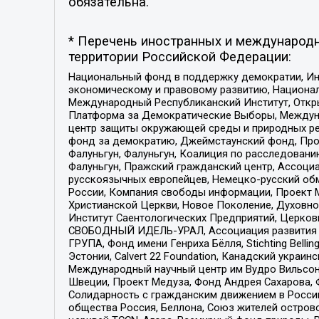
обязательна.
* Перечень иностранных и международн
территории Российской Федерации:
Национальный фонд в поддержку демократии, Ин
экономическому и правовому развитию, Национ
Международный Республиканский Институт, Откры
Платформа за Демократические Выборы, Междуна
центр защиты окружающей среды и природных ресу
фонд за демократию, Джеймстаунский фонд, Прож
Фалуньгун, Фалуньгун, Коалиция по расследован
Фалуньгун, Пражский гражданский центр, Ассоци
русскоязычных европейцев, Немецко-русский об
России, Компания свободы информации, Проект М
Христианской Церкви, Новое Поколение, Духовн
Институт Саентологических Предприятий, Церков
СВОБОДНЫЙ ИДЕЛЬ-УРАЛ, Ассоциация развития ж
ГРУПА, Фонд имени Генриха Бёлля, Stichting Bellin
Эстонии, Calvert 22 Foundation, Канадский укра
Международный научный центр им Вудро Вильсона
Швеции, Проект Медуза, Фонд Андрея Сахарова, Ф
Солидарность с гражданским движением в России 
общества Россия, Беллона, Союз жителей острово