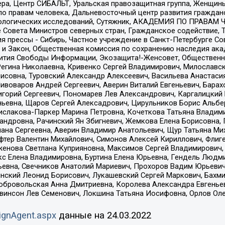
ера, Центр СИБАЛЬТ, Уральская правозащитная группа, Женщины
по правам человека, Дальневосточный центр развития гражданс
ологических исследований, Сутяжник, АКАДЕМИЯ ПО ПРАВАМ Ч
е Совета Министров северных стран, Гражданское содействие,
я прессы - Сибирь, Частное учреждение в Санкт-Петербурге С
 и Закон, Общественная комиссия по сохранению наследия ак
звития Свободы Информации, Экозащита!-Женсовет, Общественн
Регина Николаевна, Кривенко Сергей Владимирович, Милославс
совна, Туровский Александр Алексеевич, Васильева Анастасия
Пивоваров Андрей Сергеевич, Аверин Виталий Евгеньевич, Бара
горий Сергеевич, Пономарев Лев Александрович, Каргалицкий 
ньевна, Щаров Сергей Алексадрович, Цирульников Борис Альбер
ислакова-Паркер Марина Петровна, Кочеткова Татьяна Владими
сандровна, Рачинский Ян Збигневич, Жемкова Елена Борисовна,
лана Сергеевна, Аверин Владимир Анатольевич, Щур Татьяна М
фтер Валентин Михайлович, Симонов Алексей Кириллович, Флиг
женова Светлана Куприяновна, Максимов Сергей Владимирович, 
кс Елена Владимировна, Буртина Елена Юрьевна, Гендель Людм
евна, Свечников Анатолий Мариевич, Прохоров Вадим Юрьевич
инский Леонид Борисович, Лукашевский Сергей Маркович, Бахм
Добровольская Анна Дмитриевна, Королева Александра Евгенье
евинсон Лев Семенович, Локшина Татьяна Иосифовна, Орлов Ол
ignAgent.aspx
данные на
24.03.2022