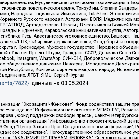
йзрахманисты, Мусульманская религиозная организация п. Бо
краинская повстанческая армия, Тризуб им. Степана Бандеры, Бр
зма, Народная Социальная Инициатива, TulaSkins, Этнополитич
оренного Русского народа г. Астрахани, ВОЛЯ, Меджлис крымс
РЕВТАТПОД, Артподготовка, Штольц, В честь иконы Божией Мате
равды и Единения, Каракольская инициативная группа, Автогра
спублика Русь, Арестантское уголовное единство, Башкорт, Наци
окузнецк/РПК, Сибирский державный союз, Фонд борьбы с кор
округа г. Краснодара, Мужское государство, Народное объедин
ой области, Проект Штурм, Граждане СССР, Держава Союз Сов
Facebook, Instagram, WhatsApp, СИЧ-С14, Добровольческое Движ
ское общественное движение, Невоград, Молодежное Демократ
ой Республики, Конгресс ойрат-калмыцкого народа, Исполнит
бъединение, ЛГБТ, Я.МЫ Сергей Фургал
uments/7822/
данные на
03.05.2024
Общество с ограниченной ответственностью "Радио Свободная Европа/Радио Свобода", Чешское информационное агентство "MEDIUM-ORIENT", Красноярская региональная общественная организация "Мы против СПИДа", Камалягин Денис Николаевич, Маркелов Сергей Евгеньевич, Пономарев Лев Александрович, Савицкая Людмила Алексеевна, Автономная некоммерческая организация "Центр по работе с проблемой насилия "НАСИЛИЮ.НЕТ", Межрегиональный профессиональный союз работников здравоохранения "Альянс врачей", Юридическое лицо, зарегистрированное в Латвийской Республике, SIA "Medusa Project" (регистрационный номер 40103797863, дата регистрации 10.06.2014), Некоммерческая организация "Фонд по борьбе с коррупцией", Автономная некоммерческая организация "Институт права и публичной политики", Баданин Роман Сергеевич, Гликин Максим Александрович, Железнова Мария Михайловна, Лукьянова Юлия Сергеевна, Маетная Елизавета Витальевна, Маняхин Петр Борисович, Чуракова Ольга Владимировна, Ярош Юлия Петровна, Юридическое лицо "The Insider SIA", зарегистрированное в Риге, Латвийская Республика (дата регистрации 26.06.2015), являющееся администратором доменного имени интернет-издания "The Insider SIA", https://theins.ru, Постернак Алексей Евгеньевич, Рубин Михаил Аркадьевич, Анин Роман Александрович, Юридическое лицо Istories fonds, зарегистрированное в Латвийской Республике (регистрационный номер 50008295751, дата регистрации 24.02.2020), Великовский Дмитрий Александрович, Долинина Ирина Николаевна, Мароховская Алеся Алексеевна, Шлейнов Роман Юрьевич, Шмагун Олеся Валентиновна, Общество с ограниченной ответственностью "Альтаир 2021", Общество с ограниченной ответственностью "Вега 2021", Общество с ограниченной ответственностью "Главный редактор 2021", Общество с ограниченной ответственностью "Ромашки монолит", Важенков Артем Валерьевич, Ивановская областная общественная организация "Центр гендерных исследований", Гурман Юрий Альбертович, Медиапроект "ОВД-Инфо", Егоров Владимир Владимирович, Жилинский Владимир Александрович, Общество с ограниченной ответственностью "ЗП", Иванова София Юрьевна, Карезина Инна Павловна, Кильтау Екатерина Викторовна, Петров Алексей Викторович, Пискунов Сергей Евгеньевич, Смирнов Сергей Сергеевич, Тихонов Михаил Сергеевич, Общество с ограниченной ответственностью "ЖУРНАЛИСТ-ИНОСТРАННЫЙ АГЕНТ", Арапова Галина Юрьевна, Вольтская Татьяна Анатольевна, Американская компания "Mason G.E.S. Anonymous Foundation" (США), являющаяся владельцем интернет-издания https://mnews.world/, Компания "Stichting Bellingcat", зарегистрированная в Нидерландах (дата регистрации 11.07.2018), Захаров Андрей Вячеславович, Клепиковская Екатерина Дмитриевна, Общество с ограниченной ответственностью "МЕМО", Перл Роман Александрович, Симонов Евгений Алексеевич, Соловьева Елена Анатольевна, Сотников Даниил Владимирович, Сурначева Елизавета Дмитриевна, Автономная некоммерческая организация по защите прав человека и информированию населения "Якутия – Наше Мнение", Общество с ограниченной ответственностью "Москоу диджитал медиа", с 26.01.2023 Общество с ограниченной ответственностью "Чайка Белые сады", Ветошкина Валерия Валерьевна, Заговора Максим Александрович, Межрегиональное общественное движение "Российская ЛГБТ - сеть", Оленичев Максим Владимирович, Павлов Иван Юрьевич, Скворцова Елена Сергеевна, Общество с ограниченной ответственностью "Как бы инагент", Кочетков Игорь Викторович, Общество с ограниченной ответственностью "Честные выборы", Еланчик Олег Александрович, Общество с ограниченной ответственностью "Нобелевский призыв", Гималова Регина Эмилевна, Григорьев Андрей Валерьевич, Григорьева Алина Александровна, Ассоциация по содействию защите прав призывников, альтернативнослужащих и военнослужащих "Правозащитная группа "Гражданин.Армия.Право", Хисамова Регина Фаритовна, Автономная некоммерческая организация по реализа