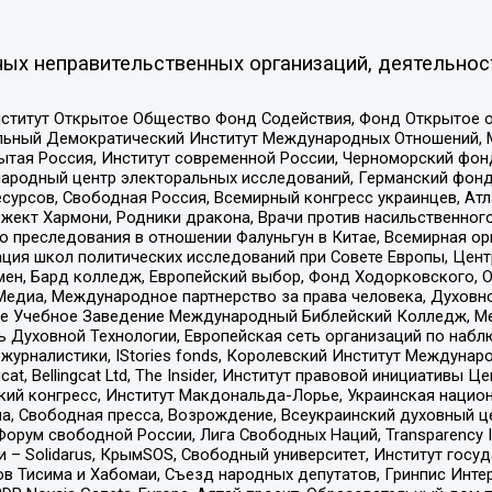
ых неправительственных организаций, деятельнос
ститут Открытое Общество Фонд Содействия, Фонд Открытое 
альный Демократический Институт Международных Отношений,
тая Россия, Институт современной России, Черноморский фонд
родный центр электоральных исследований, Германский фонд
рсов, Свободная Россия, Всемирный конгресс украинцев, Атла
ект Хармони, Родники дракона, Врачи против насильственного
ию преследования в отношении Фалуньгун в Китае, Всемирная о
ация школ политических исследований при Совете Европы, Цен
мен, Бард колледж, Европейский выбор, Фонд Ходорковского,
едиа, Международное партнерство за права человека, Духовно
ое Учебное Заведение Международный Библейский Колледж, М
ь Духовной Технологии, Европейская сеть организаций по наб
урналистики, IStories fonds, Королевский Институт Между
gcat, Bellingcat Ltd, The Insider, Институт правовой инициатив
инский конгресс, Институт Макдональда-Лорье, Украинская нац
, Свободная пресса, Возрождение, Всеукраинский духовный цен
орум свободной России, Лига Свободных Наций, Transparеncy I
– Solidarus, КрымSOS, Свободный университет, Институт госу
в Тисима и Хабомаи, Съезд народных депутатов, Гринпис Инте