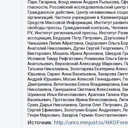
Парк Гагарина, Фонд имени Андрея Рылькова, Сф
гласности, Российский исследовательский центр 
Гражданское действие, Центр независимых соци
организаций, Частное учреждение в Калининград
Средств Массовой Информации, Институт развити
свободы прессы, Гражданский контроль, Человек
РУ, Институт региональной прессы, Институт Ра
ассоциация, Бедушев Петр Петрович, Дзугкоева 
Чанышева Лилия Айратовна, Сидорович Ольга Бори
Анатолий Николаевич, Дугин Сергей Георгиевич, 
Викторович, Мошель Ирина Ароновна, Шведов Гри
Исламов Тимур Рифгатович, Романова Ольга Евге
Анатольевич, Верховский Александр Маркович, П
Татьяна Николаевна, Золотарева Екатерина Алек
Юрьевна, Саранг Анна Васильевна, Захарова Свет
Андрей Юрьевич, Мосин Алексей Геннадьевич, Ге
Дмитриевна, Вититинова Елена Владимировна, Ба
Николаевна, Ганнушкина Светлана Алексеевна, За
Шуманов Илья Вячеславович, Арапова Галина Юрь
Васильевич, Протасова Ирина Вячеславовна, Лит
Сухих Дарья Николаевна, Орлов Олег Петрович, 
Сергей Ефимович, Золотухин Борис Андреевич, Л
Генри Маркович, Захаров Герман Константинович
Источник:
http://unro.minjust.ru/NKOFore