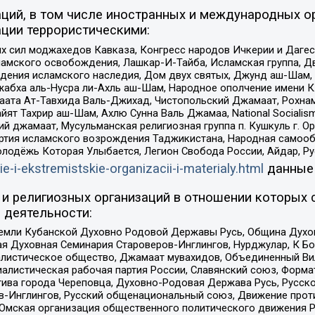
ций, в том числе иностранных и международных ор
ции террористическими:
ил моджахедов Кавказа, Конгресс народов Ичкерии и Дагеста
ламского освобождения, Лашкар-И-Тайба, Исламская группа, Дв
ения исламского наследия, Дом двух святых, Джунд аш-Шам, 
жабха аль-Нусра ли-Ахль аш-Шам, Народное ополчение имени К.
ата Ат-Тавхида Валь-Джихад, Чистопольский Джамаат, Рохнам
ят Тахрир аш-Шам, Ахлю Сунна Валь Джамаа, National Socialism
ий джамаат, Мусульманская религиозная группа п. Кушкуль г. 
ртия исламского возрождения Таджикистана, Народная самооб
олодёжь Которая Улыбается, Легион Свобода России, Айдар, Р
ie-i-ekstremistskie-organizacii-i-materialy.html
данные
и религиозных организаций в отношении которых 
 деятельности:
земли Кубанской Духовно Родовой Державы Русь, Община Духо
 Духовная Семинария Староверов-Инглингов, Нурджулар, К Бо
листическое общество, Джамаат мувахидов, Объединенный Вил
иалистическая рабочая партия России, Славянский союз, Форма
ива города Череповца, Духовно-Родовая Держава Русь, Русск
-Инглингов, Русский общенациональный союз, Движение против
 Омская организация общественного политического движения Р