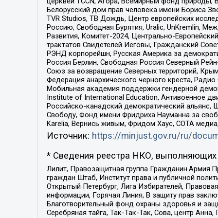
церквей TCCN, Агора, Всемирный фонд природы, B
Белорусский дом прав человека имени Бориса Зво
TVR Studios, ТВ Дождь, Центр европейских иссл
Россию, Свободная Бурятия, Uralic, UnKremlin, 
Развития, Комитет-2024, Центрально-Европейски
трактатов Свидетелей Иеговы, Гражданский Совет
РЭНД корпорейшн, Русская Америка за демократи
Россия Берлин, Свободная Россия Северный Рейн-В
Союз за возвращение Северных территорий, Крымско
Федерация анархического черного креста, Радио
Мобильная академия поддержки гендерной демократи
Institute of International Education, Антивоенн
Российско-канадский демократический альянс, 
Свободу, Фонд имени Фридриха Науманна за свобо
Karelia, Вернись живым, Фридом Хаус, СОТА меди
Источник:
https://minjust.gov.ru/ru/doc
* Сведения реестра НКО, выполняющих 
Лилит, Правозащитная группа Гражданин.Армия.П
граждан Штаб, Институт права и публичной поли
Открытый Петербург, Лига Избирателей, Правова
информации, Горячая Линия, В защиту прав закл
Благотворительный фонд охраны здоровья и защи
Серебряная тайга, Так-Так-Так, Сова, центр Анн