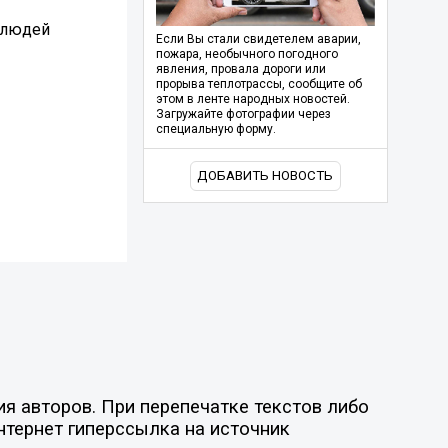
о людей
Если Вы стали свидетелем аварии,
пожара, необычного погодного
явления, провала дороги или
прорыва теплотрассы, сообщите об
этом в ленте народных новостей.
Загружайте фотографии через
специальную форму.
ДОБАВИТЬ НОВОСТЬ
я авторов. При перепечатке текстов либо
нтернет гиперссылка на источник