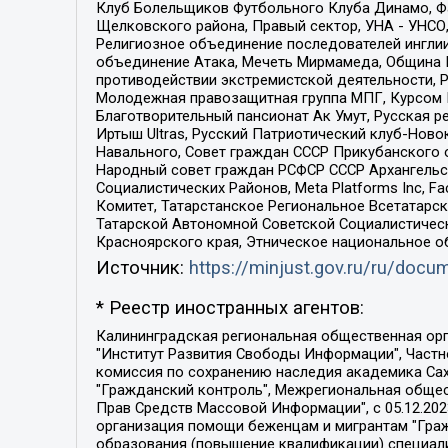
Клуб Болельщиков Футбольного Клуба Динамо, Фа
Щелковского района, Правый сектор, УНА - УНСО, У
Религиозное объединение последователей инглии
объединение Атака, Мечеть Мирмамеда, Община К
противодействии экстремистской деятельности, 
Молодежная правозащитная группа МПГ, Курсом П
Благотворительный пансионат Ак Умут, Русская ре
Иртыш Ultras, Русский Патриотический клуб-Нов
Навального, Совет граждан СССР Прикубанского 
Народный совет граждан РСФСР СССР Архангельск
Социалистических Районов, Meta Platforms Inc, 
Комитет, Татарстанское Региональное Всетатар
Татарской Автономной Советской Социалистическ
Красноярского края, Этническое национальное о
Источник:
https://minjust.gov.ru/ru/doc
* Реестр иностранных агентов:
Калининградская региональная общественная организация "Экозащита!-Женсовет", Фонд содействия защите прав и свобод граждан "Общественный вердикт", Фонд "Институт Развития Свободы Информации", Частное учреждение "Информационное агентство МЕМО. РУ", Региональная общественная организация "Общественная комиссия по сохранению наследия академика Сахарова", Фонд поддержки свободы прессы, Санкт-Петербургская общественная правозащитная организация "Гражданский контроль", Межрегиональная общественная организация "Информационно-просветительский центр "Мемориал", Региональный Фонд "Центр Защиты Прав Средств Массовой Информации", с 05.12.2023 Фонд "Центр Защиты Прав Средств массовой информации", Региональная общественная благотворительная организация помощи беженцам и мигрантам "Гражданское содействие", Негосударственное образовательное учреждение дополнительного профессионального образования (повышение квалификации) специалистов "АКАДЕМИЯ ПО ПРАВАМ ЧЕЛОВЕКА", Свердловская региональная общественная организация "Сутяжник", Автономная некоммерческая организация "Центр независимых социологических исследований", Союз общественных объединений "Российский исследовательский центр по правам человека", Региональное общественное учреждение научно-информационный центр "МЕМОРИАЛ", Некоммерческая организация "Фонд защиты гласности", Автономная некоммерческая организация "Институт прав человека", Городская общественная организация "Екатеринбургское общество "МЕМОРИАЛ", Городская общественная организация "Рязанское историко-просветительское и правозащитное общество "Мемориал" (Рязанский Мемориал), Челябинский региональный орган общественной самодеятельности – женское общественное объединение "Женщины Евразии", Челябинский региональный орган общественной самодеятельности "Уральская правозащитная группа", Фонд содействия защите здоровья и социальной справедливости имени Андрея Рылькова, Автономная Некоммерческая Организация "Аналитический Центр Юрия Левады", Автономная некоммерческая организация социальной поддержки населения "Проект Апрель", Региональная общественная организация помощи женщинам и детям, находящимся в кризисной ситуации "Информационно-методический центр "Анна", Фонд содействия развитию массовых коммуникаций и правовому просвещению "Так-так-Так", Фонд содействия устойчивому развитию "Серебряная тайга", Свердловский региональный общественный фонд социальных проектов "Новое время", "Idel.Реалии", Кавказ.Реалии, Крым.Реалии, Телеканал Настоящее Время, Татаро-башкирская служба Радио Свобода (Azatliq Radiosi), Радио Свободная Европа/Радио Свобода (PCE/PC), "Сибирь.Реалии", "Фактограф", Благотворительный фонд помощи осужденным и их семьям, Автономная некоммерческая организация "Институт глобализации и социальных движений", Фонд "В защиту прав заключенных", Частное учреждение "Центр поддержки и содействия развитию средств массовой информации", Пензенский региональный общественный благотворительный фонд "Гражданский союз", "Север.Реалии", Некоммерческая организация Фонд "Правовая инициатива", 