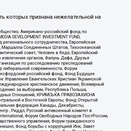
ть которых признана нежелательной на
общество, Американо-российский фонд по
 MEDIA DEVELOPMENT INVESTMENT FUND,
 регионального сотрудничества, Европейская
 Маршалла Соединенных Штатов, Тихоокеанский
нтический совет, Человек в беде, Европейский
 извлечения органов, Фалунь Дафа, Друзья
рганизация по расследованию преследований
тр либеральной современности, Форум
 Оксфордский российский фонд, Фонд Будущее
е Управление Евангельских Христиан Украинской
еждународное христианское движение, Всемирный
людению за выборами, Республика Польша,
народных Отношений, КРИМСЬКА ПРАВОЗАХИСНА
ы Центральной и Восточной Европы, Фонд Открытой
иональная федерация Канады, Декабристы,
тр , Риддл, Русский антивоенный комитет в
nternational, Форум Свободных Народов ПостРоссии,
дарственного управления, Форум гражданского
рнешнл, Фонд борьбы с коррупцией Инк, Завет