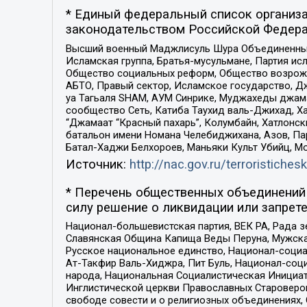
* Единый федеральный список организа
законодательством Российской Федера
Высший военный Маджлисуль Шура Объединенных с
Исламская группа, Братья-мусульмане, Партия ис
Общество социальных реформ, Общество возрожд
АБТО, Правый сектор, Исламское государство, Д
уа Тагьаля SHAM, АУМ Синрике, Муджахеды джама
сообщество Сеть, Катиба Таухид валь-Джихад, Хай
“Джамаат “Красный пахарь”, Колумбайн, Хатлонск
батальон имени Номана Челебиджихана, Азов, Па
Батал-Хаджи Белхороев, Маньяки Культ Убийц, М
Источник:
http://nac.gov.ru/terroristichesk
* Перечень общественных объединений 
силу решение о ликвидации или запрете
Национал-большевистская партия, ВЕК РА, Рада 
Славянская Община Капища Веды Перуна, Мужская
Русское национальное единство, Национал-социа
Ат-Такфир Валь-Хиджра, Пит Буль, Национал-соц
народа, Национальная Социалистическая Инициат
Инглистической церкви Православных Староверов
свободе совести и о религиозных объединениях,