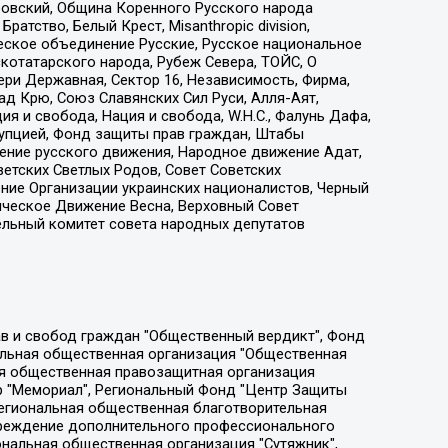
ровский, Община Коренного Русского народа
атство, Белый Крест, Misanthropic division,
еское объединение Русские, Русское национальное
котатарского народа, Рубеж Севера, ТОЙС, О
ри Державная, Сектор 16, Независимость, Фирма,
д Крю, Союз Славянских Сил Руси, Алля-Аят,
я и свобода, Нация и свобода, W.H.С., Фалунь Дафа,
рупцией, Фонд защиты прав граждан, Штабы
ение русского движения, Народное движение Адат,
етских Светлых Родов, Совет Советских
ение Организации украинских националистов, Черный
ическое Движение Весна, Верховный Совет
ельный комитет совета народных депутатов
ции социально-правовых программ "Лилит", Дальневосточное общественное движение "Маяк", Санкт-Петербургская ЛГБТ-инициативная группа "Выход", Инициативная группа ЛГБТ+ "Реверс", Алексеев Андрей Викторович, Бекбулатова Таисия Львовна, Беляев Иван Михайлович, Владыкина Елена Сергеевна, Гельман Марат Александрович, Никульшина Вероника Юрьевна, Толоконникова Надежда Андреевна, Шендерович Виктор Анатольевич, Общество с ограниченной ответственностью "Данное сообщение", Общество с ограниченной ответственностью Издательский дом "Новая глава", Айнбиндер Александра Александровна, Московский комьюнити-центр для ЛГБТ+инициатив, Благотворительный фонд развития филантропии, Deutsche Welle (Германия, Kurt-Schumacher-Strasse 3, 53113 Bonn), Борзунова Мария Михайловна, Воробьев Виктор Викторович, Голубева Анна Львовна, Константинова Алла Михайловна, Малкова Ирина Владимировна, Мурадов Мурад Абдулгалимович, Осетинская Елизавета Николаевна, Понасенков Евгений Николаевич, Ганапольский Матвей Юрьевич, Киселев Евгений Алексеевич, Борухович Ирина Григорьевна, Дремин Иван Тимофеевич, Дубровский Дмитрий Викторович, Красноярская региональная общественная организация поддержки и развития альтернативных образовательных технологий и межкультурных коммуникаций "ИНТЕРРА", Маяковская Екатерина Алексеевна, Фейгин Марк Захарович, Филимонов Андрей Викторович, Дзугкоева Регина Николаевна, Доброхотов Роман Александрович, Дудь Юрий Александрович, Елкин Сергей Владимирович, Кругликов Кирилл Игоревич, Сабунаева Мария Леонидовна, Семенов Алексей Владимирович, Шаинян Карен Багратович, Шульман Екатерина Михайловна, Асафьев Артур Валерьевич, Вахштайн Виктор Семенович, Венедиктов Алексей Алексеевич, Лушникова Екатерина Евгеньевна, Волков Леонид Михайлович, Невзоров Александр Глебович, Пархоменко Сергей Борисович, Сироткин Ярослав Николаевич, Кара-Мурза Владимир Владимирович, Баранова Наталья Владимировна, Гозман Леонид Яковлевич, Кагарлицкий Борис Юльевич, Климарев Михаил Валерьевич, Милов Владимир Станиславович, Автономная некоммерческая организация Краснодарский центр современного искусства "Типография", Моргенштерн Алишер Тагирович, Соболь Любовь Эдуардовна, Общество с ограниченной ответственностью "ЛИЗА НОРМ", Каспаров Гарри Кимович, Ходорковский Михаил Борисович, Общество с ограниченной ответственностью "Апрельские тезисы", Данилович Ирина Брониславовна, Кашин Олег Владимирович, Петров Николай Владимирович, Пивоваров Алексей Владимирович, Соколов Михаил Владимирович, Цветкова Юлия Владимировна, Чичваркин Евгений Александрович, Комитет против пыток/Команда против пыток, Общество с ограниченной ответственностью "Первый научный", Общество с ограниченной ответственностью "Вертолет и ко", Белоцерковская Вероника Борисовна, Кац Максим Евгеньевич, Лазарева Татьяна Юрьевна, Шаведдинов Руслан Табризович, Яшин Илья Валерьевич, Общество с ограниченной ответственностью "Иноагент ААВ", Алешковский Дмитрий Петрович, Альбац Евгения Марковна, Быков Дмитрий Львович, Галямина Юлия Евгеньевна, Лойко Сергей Леонидович, Мартынов Кирилл Константинович, Медведев Сергей Александрович, Крашенинников Федор Геннадиевич, Гордеева Катерина Вл