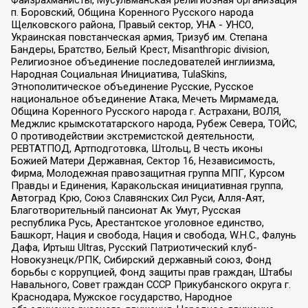
Файзрахманисты, Мусульманская религиозная организация
п. Боровский, Община Коренного Русского народа
Щелковского района, Правый сектор, УНА - УНСО,
Украинская повстанческая армия, Тризуб им. Степана
Бандеры, Братство, Белый Крест, Misanthropic division,
Религиозное объединение последователей инглиизма,
Народная Социальная Инициатива, TulaSkins,
Этнополитическое объединение Русские, Русское
национальное объединение Атака, Мечеть Мирмамеда,
Община Коренного Русского народа г. Астрахани, ВОЛЯ,
Меджлис крымскотатарского народа, Рубеж Севера, ТОЙС,
О противодействии экстремистской деятельности,
РЕВТАТПОД, Артподготовка, Штольц, В честь иконы
Божией Матери Державная, Сектор 16, Независимость,
Фирма, Молодежная правозащитная группа МПГ, Курсом
Правды и Единения, Каракольская инициативная группа,
Автоград Крю, Союз Славянских Сил Руси, Алля-Аят,
Благотворительный пансионат Ак Умут, Русская
республика Русь, Арестантское уголовное единство,
Башкорт, Нация и свобода, Нация и свобода, W.H.С., Фалунь
Дафа, Иртыш Ultras, Русский Патриотический клуб-
Новокузнецк/РПК, Сибирский державный союз, Фонд
борьбы с коррупцией, Фонд защиты прав граждан, Штабы
Навального, Совет граждан СССР Прикубанского округа г.
Краснодара, Мужское государство, Народное