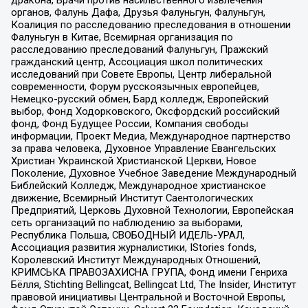
органов, Фалунь Дафа, Друзья Фалуньгун, Фалуньгун,
Коалиция по расследованию преследования в отношении
Фалуньгун в Китае, Всемирная организация по
расследованию преследований Фалуньгун, Пражский
гражданский центр, Ассоциация школ политических
исследований при Совете Европы, Центр либеральной
современности, Форум русскоязычных европейцев,
Немецко-русский обмен, Бард колледж, Европейский
выбор, Фонд Ходорковского, Оксфордский российский
фонд, Фонд Будущее России, Компания свободы
информации, Проект Медиа, Международное партнерство
за права человека, Духовное Управление Евангельских
Христиан Украинской Христианской Церкви, Новое
Поколение, Духовное Учебное Заведение Международный
Библейский Колледж, Международное христианское
движение, Всемирный Институт Саентологических
Предприятий, Церковь Духовной Технологии, Европейская
сеть организаций по наблюдению за выборами,
Республика Польша, СВОБОДНЫЙ ИДЕЛЬ-УРАЛ,
Ассоциация развития журналистики, IStories fonds,
Королевский Институт Международных Отношений,
КРИМСЬКА ПРАВОЗАХИСНА ГРУПА, Фонд имени Генриха
Бёлля, Stichting Bellingcat, Bellingcat Ltd, The Insider, Институт
правовой инициативы Центральной и Восточной Европы,