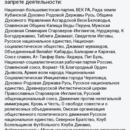
запрете деятельности:
Национал-большевистская партия, ВЕК РА, Рада земли
Кубанской Духовно Родовой Державы Русь, Община
Духовного Управления Асгардской Веси Беловодья,
Славянская Община Капища Веды Перуна, Мужская
Духовная Семинария Староверов-Инглингов, Нурджулар, К
Богодержавию, Таблиги Джамаат, Свидетели Иеговы,
Русское национальное единство, Национал-
социалистическое общество, Джамаат мувахидов,
Объединенный Вилайат Кабарды, Балкарии и Карачая,
Союз славян, Ат-Такфир Валь-Хиджра, Пит Буль,
Национал-социалистическая рабочая партия России,
Славянский союз, Формат-18, Благородный Орден
Дьявола, Армия воли народа, Национальная
Социалистическая Инициатива города Череповца,
Духовно-Родовая Держава Русь, Русское национальное
единство, Древнерусской Инглистической церкви
Православных Староверов-Инглингов, Русский
общенациональный союз, Движение против нелегальной
иммиграции, Кровь и Честь, О свободе совести и о
религиозных объединениях, Омская организация
общественного политического движения Русское
национальное единство, Северное Братство, Клуб
Болельщиков Футбольного Клуба Динамо,