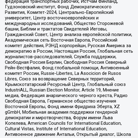
федерация транспортных рабочих, ИстЧам Финланд,
Гудзоновский институт, Фонд Демократического
Развития, Комитет-2024, Центрально-Европейский
университет, Центр восточноевропейских и
международных исследований, Общество Сторожевой
башни, Библии и трактатов Свидетелей Иеговы,
Гражданский Совет, Центр анализа европейской политики,
Академическая сеть Восточная Европа, Российский
комитет действия, РЭНД корпорейшн, Русская Америка за
демократию в России, Настоящая Россия, Глобальная сеть
журналистов-расследователей, Служба поддержки,
Свободная Россия Берлин, Свободная Россия Северный
Рейн-Вестфалия, Фонд глобальной помощи, Антивоенный
комитет России, Russie-Libertes, La Asocicion de Rusos
Libres, Союз за возвращение Северных территорий,
Крымскотатарский Ресурсный Центр, Глобальный союз
IndustriALL, Russian Election Monitor, Article 19, Мнение
медиа, Федерация анархического черного креста, Радио
Свободная Европа, Германское общество изучения
Восточной Европы, Фонд имени Фридриха Эберта, XZ
gGmbH, Мобильная академия поддержки гендерной
демократии и миротворчества, Форум имени Льва
Копелева, American Councils for International Education,
Cultural Vistas, Institute of International Education,
Антивоенное движение Антальи, Открытый диалог, Школа