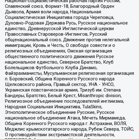
Национал-социалистическая рабочая партия России,
Славянский союз, Формат-18, Благородный Орден
Дьявола, Армия воли народа, Национальная
Социалистическая Инициатива города Череповца,
Духовно-Родовая Держава Русь, Русское национальное
единство, Древнерусской Инглистической церкви
Православных Староверов-Инглингов, Русский
общенациональный союз, Движение против нелегальной
иммиграции, Кровь и Честь, О свободе совести и о
религиозных объединениях, Омская организация
общественного политического движения Русское
национальное единство, Северное Братство, Клуб
Болельщиков Футбольного Клуба Динамо,
Файзрахманисты, Мусульманская религиозная организация
п. Боровский, Община Коренного Русского народа
Щелковского района, Правый сектор, УНА - УНСО,
Украинская повстанческая армия, Тризуб им. Степана
Бандеры, Братство, Белый Крест, Misanthropic division,
Религиозное объединение последователей инглиизма,
Народная Социальная Инициатива, TulaSkins,
Этнополитическое объединение Русские, Русское
национальное объединение Атака, Мечеть Мирмамеда,
Община Коренного Русского народа г. Астрахани, ВОЛЯ,
Меджлис крымскотатарского народа, Рубеж Севера, ТОЙС,
О противодействии экстремистской деятельности,