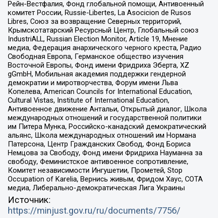
Рейн-Вестфалия, Фонд глобальной помощи, Антивоенный
комитет России, Russie-Libertes, La Asocicion de Rusos
Libres, Союз за возвращение Северных территорий,
Крымскотатарский Ресурсный Центр, Глобальный союз
IndustriALL, Russian Election Monitor, Article 19, Мнение
медиа, Федерация анархического черного креста, Радио
Свободная Европа, Германское общество изучения
Восточной Европы, Фонд имени Фридриха Эберта, XZ
gGmbH, Мобильная академия поддержки гендерной
демократии и миротворчества, Форум имени Льва
Копелева, American Councils for International Education,
Cultural Vistas, Institute of International Education,
Антивоенное движение Антальи, Открытый диалог, Школа
международных отношений и государственной политики
им Питера Мунка, Российско-канадский демократический
альянс, Школа международных отношений им Нормана
Патерсона, Центр Гражданских Свобод, Фонд Бориса
Немцова за Свободу, Фонд имени Фридриха Науманна за
свободу, Феминистское антивоенное сопротивление,
Комитет независимости Ингушетии, Прометей, Stop
Occupation of Karelia, Вернись живым, Фридом Хаус, СОТА
медиа, Либерально-демократическая Лига Украины
Источник:
https://minjust.gov.ru/ru/documents/7756/