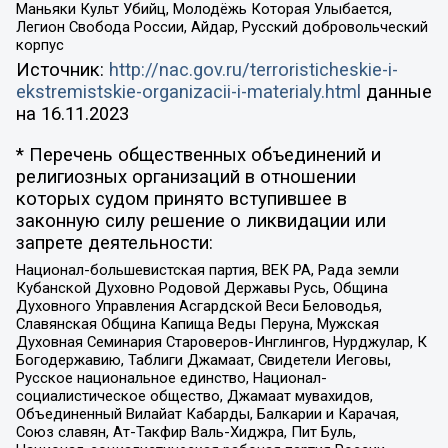
Маньяки Культ Убийц, Молодёжь Которая Улыбается,
Легион Свобода России, Айдар, Русский добровольческий
корпус
Источник:
http://nac.gov.ru/terroristicheskie-i-
ekstremistskie-organizacii-i-materialy.html
данные
на
16.11.2023
* Перечень общественных объединений и
религиозных организаций в отношении
которых судом принято вступившее в
законную силу решение о ликвидации или
запрете деятельности:
Национал-большевистская партия, ВЕК РА, Рада земли
Кубанской Духовно Родовой Державы Русь, Община
Духовного Управления Асгардской Веси Беловодья,
Славянская Община Капища Веды Перуна, Мужская
Духовная Семинария Староверов-Инглингов, Нурджулар, К
Богодержавию, Таблиги Джамаат, Свидетели Иеговы,
Русское национальное единство, Национал-
социалистическое общество, Джамаат мувахидов,
Объединенный Вилайат Кабарды, Балкарии и Карачая,
Союз славян, Ат-Такфир Валь-Хиджра, Пит Буль,