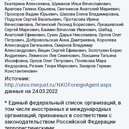
Екатерина Алексеевна, Шуманов Илья Вячеславович,
Арапова Галина Юрьевна, Свечников Анатолий Мариевич,
Прохоров Вадим Юрьевич, Шахова Елена Владимировна,
Подузов Сергей Васильевич, Протасова Ирина
Вячеславовна, Литинский Леонид Борисович, Лукашевский
Сергей Маркович, Бахмин Вячеслав Иванович, Шабад
Анатолий Ефимович, Сухих Дарья Николаевна, Орлов Олег
Петрович, Добровольская Анна Дмитриевна, Королева
Александра Евгеньевна, Смирнов Владимир
Александрович, Вицин Сергей Ефимович, Золотухин Борис
Андреевич, Левинсон Лев Семенович, Локшина Татьяна
Иосифовна, Орлов Олег Петрович, Полякова Мара
Федоровна, Резник Генри Маркович, Захаров Герман
Константинович
Источник:
http://unro.minjust.ru/NKOForeignAgent.aspx
данные на
24.03.2022
* Единый федеральный список организаций, в
том числе иностранных и международных
организаций, признанных в соответствии с
законодательством Российской Федерации
террористическими: