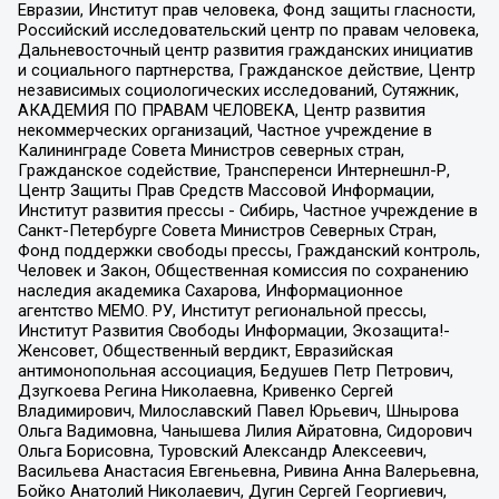
Евразии, Институт прав человека, Фонд защиты гласности,
Российский исследовательский центр по правам человека,
Дальневосточный центр развития гражданских инициатив
и социального партнерства, Гражданское действие, Центр
независимых социологических исследований, Сутяжник,
АКАДЕМИЯ ПО ПРАВАМ ЧЕЛОВЕКА, Центр развития
некоммерческих организаций, Частное учреждение в
Калининграде Совета Министров северных стран,
Гражданское содействие, Трансперенси Интернешнл-Р,
Центр Защиты Прав Средств Массовой Информации,
Институт развития прессы - Сибирь, Частное учреждение в
Санкт-Петербурге Совета Министров Северных Стран,
Фонд поддержки свободы прессы, Гражданский контроль,
Человек и Закон, Общественная комиссия по сохранению
наследия академика Сахарова, Информационное
агентство МЕМО. РУ, Институт региональной прессы,
Институт Развития Свободы Информации, Экозащита!-
Женсовет, Общественный вердикт, Евразийская
антимонопольная ассоциация, Бедушев Петр Петрович,
Дзугкоева Регина Николаевна, Кривенко Сергей
Владимирович, Милославский Павел Юрьевич, Шнырова
Ольга Вадимовна, Чанышева Лилия Айратовна, Сидорович
Ольга Борисовна, Туровский Александр Алексеевич,
Васильева Анастасия Евгеньевна, Ривина Анна Валерьевна,
Бойко Анатолий Николаевич, Дугин Сергей Георгиевич,