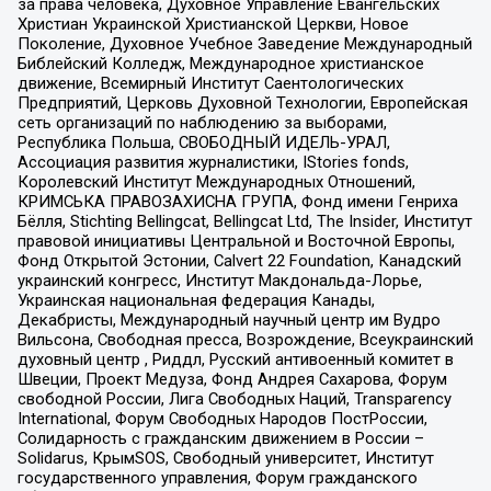
за права человека, Духовное Управление Евангельских
Христиан Украинской Христианской Церкви, Новое
Поколение, Духовное Учебное Заведение Международный
Библейский Колледж, Международное христианское
движение, Всемирный Институт Саентологических
Предприятий, Церковь Духовной Технологии, Европейская
сеть организаций по наблюдению за выборами,
Республика Польша, СВОБОДНЫЙ ИДЕЛЬ-УРАЛ,
Ассоциация развития журналистики, IStories fonds,
Королевский Институт Международных Отношений,
КРИМСЬКА ПРАВОЗАХИСНА ГРУПА, Фонд имени Генриха
Бёлля, Stichting Bellingcat, Bellingcat Ltd, The Insider, Институт
правовой инициативы Центральной и Восточной Европы,
Фонд Открытой Эстонии, Calvert 22 Foundation, Канадский
украинский конгресс, Институт Макдональда-Лорье,
Украинская национальная федерация Канады,
Декабристы, Международный научный центр им Вудро
Вильсона, Свободная пресса, Возрождение, Всеукраинский
духовный центр , Риддл, Русский антивоенный комитет в
Швеции, Проект Медуза, Фонд Андрея Сахарова, Форум
свободной России, Лига Свободных Наций, Transparеncy
International, Форум Свободных Народов ПостРоссии,
Солидарность с гражданским движением в России –
Solidarus, КрымSOS, Свободный университет, Институт
государственного управления, Форум гражданского