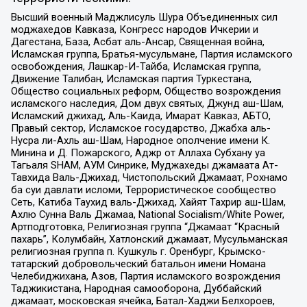
Высший военный Маджлисуль Шура Объединенных сил
моджахедов Кавказа, Конгресс народов Ичкерии и
Дагестана, База, Асбат аль-Ансар, Священная война,
Исламская группа, Братья-мусульмане, Партия исламского
освобождения, Лашкар-И-Тайба, Исламская группа,
Движение Талибан, Исламская партия Туркестана,
Общество социальных реформ, Общество возрождения
исламского наследия, Дом двух святых, Джунд аш-Шам,
Исламский джихад, Аль-Каида, Имарат Кавказ, АБТО,
Правый сектор, Исламское государство, Джабха аль-
Нусра ли-Ахль аш-Шам, Народное ополчение имени К.
Минина и Д. Пожарского, Аджр от Аллаха Субхану уа
Тагьаля SHAM, АУМ Синрике, Муджахеды джамаата Ат-
Тавхида Валь-Джихад, Чистопольский Джамаат, Рохнамо
ба суи давлати исломи, Террористическое сообщество
Сеть, Катиба Таухид валь-Джихад, Хайят Тахрир аш-Шам,
Ахлю Сунна Валь Джамаа, National Socialism/White Power,
Артподготовка, Религиозная группа “Джамаат “Красный
пахарь”, Колумбайн, Хатлонский джамаат, Мусульманская
религиозная группа п. Кушкуль г. Оренбург, Крымско-
татарский добровольческий батальон имени Номана
Челебиджихана, Азов, Партия исламского возрождения
Таджикистана, Народная самооборона, Дуббайский
джамаат, московская ячейка, Батал-Хаджи Белхороев,