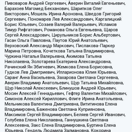
Пивоваров Андрей Сергеевич, Аверин Виталий Евгеньевич,
Барахоев Магомед Бекханович, Шарипков Олег
Викторович, Мошель Ирина Ароновна, Шведов Григорий
Сергеевич, Пономарев Лев Александрович, Каргалицкий
Борис Юльевич, Созаев Валерий Валерьевич, Исламов
Тимур Рифгатович, Романова Ольга Евгеньевна, Щаров
Сергей Алексадрович, Цирульников Борис Альбертович,
Гасан Ольга Павловна, Паутов Юрий Анатольевич,
Верховский Александр Маркович, Пислакова-Паркер
Марина Петровна, Кочеткова Татьяна Владимировна,
Чуркина Наталья Валерьевна, Акимова Татьяна
Николаевна, Золотарева Екатерина Александровна,
Рачинский Ян Збигневич, Жемкова Елена Борисовна,
Гудков Лев Дмитриевич, Илларионова Юлия Юрьевна,
Саранг Анна Васильевна, Захарова Светлана Сергеевна,
Аверин Владимир Анатольевич, Щур Татьяна Михайловна,
Щур Николай Алексеевич, Блинушов Андрей Юрьевич,
Мосин Алексей Геннадьевич, Гефтер Валентин Михайлович,
Симонов Алексей Кириллович, Флиге Ирина Анатольевна,
Мельникова Валентина Дмитриевна, Вититинова Елена
Владимировна, Баженова Светлана Куприяновна,
Максимов Сергей Владимирович, Беляев Сергей Иванович,
Голубева Елена Николаевна, Ганнушкина Светлана
Алексеевна, Закс Елена Владимировна, Буртина Елена
Юрьевна, Гендель Людмила Залмановна, Кокорина