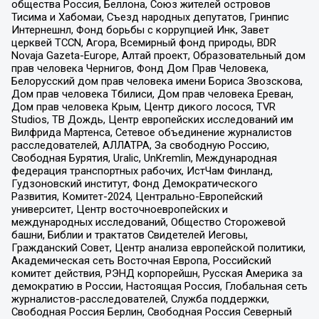
общества Россия, Беллона, Союз жителей островов
Тисима и Хабомаи, Съезд народных депутатов, Гринпис
Интернешнл, Фонд борьбы с коррупцией Инк, Завет
церквей TCCN, Агора, Всемирный фонд природы, BDR
Novaja Gazeta-Europe, Алтай проект, Образовательный дом
прав человека Чернигов, Фонд Дом Прав Человека,
Белорусский дом прав человека имени Бориса Звозскова,
Дом прав человека Тбилиси, Дом прав человека Ереван,
Дом прав человека Крым, Центр дикого лосося, TVR
Studios, ТВ Дождь, Центр европейских исследований им
Вилфрида Мартенса, Сетевое объединение журналистов
расследователей, АЛЛАТРА, За свободную Россию,
Свободная Бурятия, Uralic, UnKremlin, Международная
федерация транспортных рабочих, ИстЧам Финланд,
Гудзоновский институт, Фонд Демократического
Развития, Комитет-2024, Центрально-Европейский
университет, Центр восточноевропейских и
международных исследований, Общество Сторожевой
башни, Библии и трактатов Свидетелей Иеговы,
Гражданский Совет, Центр анализа европейской политики,
Академическая сеть Восточная Европа, Российский
комитет действия, РЭНД корпорейшн, Русская Америка за
демократию в России, Настоящая Россия, Глобальная сеть
журналистов-расследователей, Служба поддержки,
Свободная Россия Берлин, Свободная Россия Северный