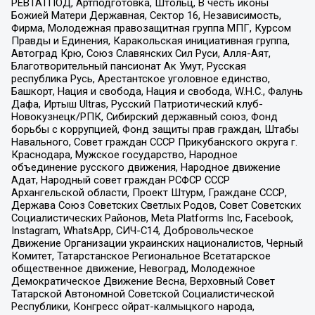
РЕВТАТПОД, Артподготовка, Штольц, В честь иконы
Божией Матери Державная, Сектор 16, Независимость,
Фирма, Молодежная правозащитная группа МПГ, Курсом
Правды и Единения, Каракольская инициативная группа,
Автоград Крю, Союз Славянских Сил Руси, Алля-Аят,
Благотворительный пансионат Ак Умут, Русская
республика Русь, Арестантское уголовное единство,
Башкорт, Нация и свобода, Нация и свобода, W.H.С., Фалунь
Дафа, Иртыш Ultras, Русский Патриотический клуб-
Новокузнецк/РПК, Сибирский державный союз, Фонд
борьбы с коррупцией, Фонд защиты прав граждан, Штабы
Навального, Совет граждан СССР Прикубанского округа г.
Краснодара, Мужское государство, Народное
объединение русского движения, Народное движение
Адат, Народный совет граждан РСФСР СССР
Архангельской области, Проект Штурм, Граждане СССР,
Держава Союз Советских Светлых Родов, Совет Советских
Социалистических Районов, Meta Platforms Inc, Facebook,
Instagram, WhatsApp, СИЧ-С14, Добровольческое
Движение Организации украинских националистов, Черный
Комитет, Татарстанское Региональное Всетатарское
общественное движение, Невоград, Молодежное
Демократическое Движение Весна, Верховный Совет
Татарской Автономной Советской Социалистической
Республики, Конгресс ойрат-калмыцкого народа,