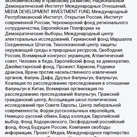
экономическому и правовому развитию, Национальный
Демократический Институт Международных Отношений,
MEDIA DEVELOPMENT INVESTMENT FUND, Международный
Республиканский Институт, Открытая Россия, Институт
современной России, Черноморский фонд регионального
сотрудничества, Европейская Платформа за
Демократические Выборы, Международный центр
электоральных исследований, Германский фонд Маршалла
Соединенных Штатов, Тихоокеанский центр защиты
окружающей среды и природных ресурсов, Свободная
Россия, Всемирный конгресс украинцев, Атлантический
совет, Человек в беде, Европейский фонд за демократию,
Джеймстаунский фонд, Прожект Хармони, Родники
дракона, Врачи против насильственного извлечения
органов, Фалунь Дафа, Друзья Фалуньгун, Фалуньгун,
Коалиция по расследованию преследования в отношении
Фалуньгун в Китае, Всемирная организация по
расследованию преследований Фалуньгун, Пражский
гражданский центр, Ассоциация школ политических
исследований при Совете Европы, Центр либеральной
современности, Форум русскоязычных европейцев,
Немецко-русский обмен, Бард колледж, Европейский
выбор, Фонд Ходорковского, Оксфордский российский
фонд, Фонд Будущее России, Компания свободы
информации, Проект Медиа, Международное партнерство