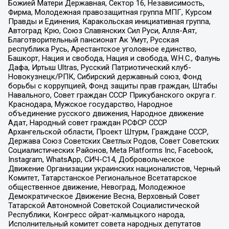
Божией Матери Державная, Сектор 16, Независимость,
Фирма, Молодежная правозащитная группа МПГ, Курсом
Правды и Единения, Каракольская инициативная группа,
Автоград Крю, Союз Славянских Сил Руси, Алля-Аят,
Благотворительный пансионат Ак Умут, Русская
республика Русь, Арестантское уголовное единство,
Башкорт, Нация и свобода, Нация и свобода, W.H.С., Фалунь
Дафа, Иртыш Ultras, Русский Патриотический клуб-
Новокузнецк/РПК, Сибирский державный союз, Фонд
борьбы с коррупцией, Фонд защиты прав граждан, Штабы
Навального, Совет граждан СССР Прикубанского округа г.
Краснодара, Мужское государство, Народное
объединение русского движения, Народное движение
Адат, Народный совет граждан РСФСР СССР
Архангельской области, Проект Штурм, Граждане СССР,
Держава Союз Советских Светлых Родов, Совет Советских
Социалистических Районов, Meta Platforms Inc, Facebook,
Instagram, WhatsApp, СИЧ-С14, Добровольческое
Движение Организации украинских националистов, Черный
Комитет, Татарстанское Региональное Всетатарское
общественное движение, Невоград, Молодежное
Демократическое Движение Весна, Верховный Совет
Татарской Автономной Советской Социалистической
Республики, Конгресс ойрат-калмыцкого народа,
Исполнительный комитет совета народных депутатов