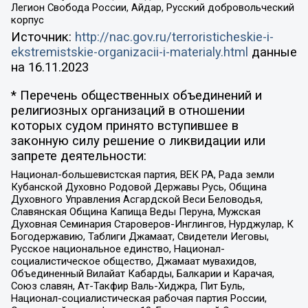
Легион Свобода России, Айдар, Русский добровольческий
корпус
Источник:
http://nac.gov.ru/terroristicheskie-i-
ekstremistskie-organizacii-i-materialy.html
данные
на
16.11.2023
* Перечень общественных объединений и
религиозных организаций в отношении
которых судом принято вступившее в
законную силу решение о ликвидации или
запрете деятельности:
Национал-большевистская партия, ВЕК РА, Рада земли
Кубанской Духовно Родовой Державы Русь, Община
Духовного Управления Асгардской Веси Беловодья,
Славянская Община Капища Веды Перуна, Мужская
Духовная Семинария Староверов-Инглингов, Нурджулар, К
Богодержавию, Таблиги Джамаат, Свидетели Иеговы,
Русское национальное единство, Национал-
социалистическое общество, Джамаат мувахидов,
Объединенный Вилайат Кабарды, Балкарии и Карачая,
Союз славян, Ат-Такфир Валь-Хиджра, Пит Буль,
Национал-социалистическая рабочая партия России,