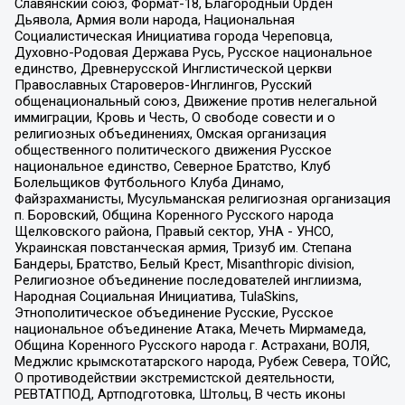
Славянский союз, Формат-18, Благородный Орден
Дьявола, Армия воли народа, Национальная
Социалистическая Инициатива города Череповца,
Духовно-Родовая Держава Русь, Русское национальное
единство, Древнерусской Инглистической церкви
Православных Староверов-Инглингов, Русский
общенациональный союз, Движение против нелегальной
иммиграции, Кровь и Честь, О свободе совести и о
религиозных объединениях, Омская организация
общественного политического движения Русское
национальное единство, Северное Братство, Клуб
Болельщиков Футбольного Клуба Динамо,
Файзрахманисты, Мусульманская религиозная организация
п. Боровский, Община Коренного Русского народа
Щелковского района, Правый сектор, УНА - УНСО,
Украинская повстанческая армия, Тризуб им. Степана
Бандеры, Братство, Белый Крест, Misanthropic division,
Религиозное объединение последователей инглиизма,
Народная Социальная Инициатива, TulaSkins,
Этнополитическое объединение Русские, Русское
национальное объединение Атака, Мечеть Мирмамеда,
Община Коренного Русского народа г. Астрахани, ВОЛЯ,
Меджлис крымскотатарского народа, Рубеж Севера, ТОЙС,
О противодействии экстремистской деятельности,
РЕВТАТПОД, Артподготовка, Штольц, В честь иконы