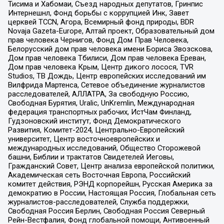
Тисима и Хабомаи, Съезд народных депутатов, Гринпис
Интернешнл, Фонд борьбы с коррупцией Инк, Завет
церквей TCCN, Агора, Всемирный фонд природы, BDR
Novaja Gazeta-Europe, Алтай проект, Образовательный дом
прав человека Чернигов, Фонд Дом Прав Человека,
Белорусский дом прав человека имени Бориса Звозскова,
Дом прав человека Тбилиси, Дом прав человека Ереван,
Дом прав человека Крым, Центр дикого лосося, TVR
Studios, ТВ Дождь, Центр европейских исследований им
Вилфрида Мартенса, Сетевое объединение журналистов
расследователей, АЛЛАТРА, За свободную Россию,
Свободная Бурятия, Uralic, UnKremlin, Международная
федерация транспортных рабочих, ИстЧам Финланд,
Гудзоновский институт, Фонд Демократического
Развития, Комитет-2024, Центрально-Европейский
университет, Центр восточноевропейских и
международных исследований, Общество Сторожевой
башни, Библии и трактатов Свидетелей Иеговы,
Гражданский Совет, Центр анализа европейской политики,
Академическая сеть Восточная Европа, Российский
комитет действия, РЭНД корпорейшн, Русская Америка за
демократию в России, Настоящая Россия, Глобальная сеть
журналистов-расследователей, Служба поддержки,
Свободная Россия Берлин, Свободная Россия Северный
Рейн-Вестфалия, Фонд глобальной помощи, Антивоенный