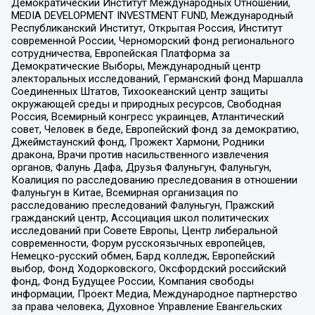
Демократический Институт Международных Отношений,
MEDIA DEVELOPMENT INVESTMENT FUND, Международный
Республиканский Институт, Открытая Россия, Институт
современной России, Черноморский фонд регионального
сотрудничества, Европейская Платформа за
Демократические Выборы, Международный центр
электоральных исследований, Германский фонд Маршалла
Соединенных Штатов, Тихоокеанский центр защиты
окружающей среды и природных ресурсов, Свободная
Россия, Всемирный конгресс украинцев, Атлантический
совет, Человек в беде, Европейский фонд за демократию,
Джеймстаунский фонд, Прожект Хармони, Родники
дракона, Врачи против насильственного извлечения
органов, Фалунь Дафа, Друзья Фалуньгун, Фалуньгун,
Коалиция по расследованию преследования в отношении
Фалуньгун в Китае, Всемирная организация по
расследованию преследований Фалуньгун, Пражский
гражданский центр, Ассоциация школ политических
исследований при Совете Европы, Центр либеральной
современности, Форум русскоязычных европейцев,
Немецко-русский обмен, Бард колледж, Европейский
выбор, Фонд Ходорковского, Оксфордский российский
фонд, Фонд Будущее России, Компания свободы
информации, Проект Медиа, Международное партнерство
за права человека, Духовное Управление Евангельских