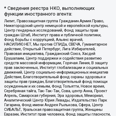
* Сведения реестра НКО, выполняющих
функции иностранного агента:
Лилит, Правозащитная группа Гражданин.Армия.Право,
Нижегородский центр немецкой и европейской культуры,
Центр гендерных исследований, Фонд защиты прав
граждан Штаб, Институт права и публичной политики,
Фонд борьбы с коррупцией, Альянс врачей,
НАСИЛИЮ.НЕТ, Мы против СПИДа, СВЕЧА, Гуманитарное
действие, Открытый Петербург, Лига Избирателей,
Правовая инициатива, Гражданский Союз, Хасдей
Ерушалаим, Центр поддержки и содействия развитию
средств массовой информации, Горячая Линия, В защиту
прав заключенных, Институт глобализации и социальных
движений, Центр социально-информационных инициатив
Действие, Благотворительный фонд охраны здоровья и
защиты прав граждан, Благотворительный фонд помощи
осужденным и их семьям, Фонд Тольятти, Новое время,
Серебряная тайга, Так-Так-Так, Сова, центр Анна, Проект
Апрель, Самарская губерния, Эра здоровья, Мемориал,
Аналитический Центр Юрия Левады, Издательство Парк
Гагарина, Фонд имени Андрея Рылькова, Сфера, Центр
СИБАЛЬТ, Уральская правозащитная группа, Женщины
Евразии, Институт прав человека, Фонд защиты гласности,