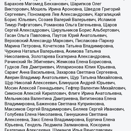
Барахоев Магомед Бекханович, Шарипков Олег
Викторович, Мошель Ирина Ароновна, Шведов Григорий
Сергеевич, Пономарев Лев Александрович, Каргалицкий
Борис Юльевич, Созаев Валерий Валерьевич, Исламов
Тимур Рифгатович, Романова Ольга Евгеньевна, Щаров
Сергей Алексадрович, Цирульников Борис Альбертович,
Гасан Ольга Павловна, Паутов Юрий Анатольевич,
Верховский Александр Маркович, Пислакова-Паркер
Марина Петровна, Кочеткова Татьяна Владимировна,
Чуркина Наталья Валерьевна, Акимова Татьяна
Николаевна, Золотарева Екатерина Александровна,
Рачинский Ян Збигневич, Жемкова Елена Борисовна,
Гудков Лев Дмитриевич, Илларионова Юлия Юрьевна,
Саранг Анна Васильевна, Захарова Светлана Сергеевна,
Аверин Владимир Анатольевич, Щур Татьяна Михайловна,
Щур Николай Алексеевич, Блинушов Андрей Юрьевич,
Мосин Алексей Геннадьевич, Гефтер Валентин Михайлович,
Симонов Алексей Кириллович, Флиге Ирина Анатольевна,
Мельникова Валентина Дмитриевна, Вититинова Елена
Владимировна, Баженова Светлана Куприяновна,
Максимов Сергей Владимирович, Беляев Сергей Иванович,
Голубева Елена Николаевна, Ганнушкина Светлана
Алексеевна, Закс Елена Владимировна, Буртина Елена
Юрьевна, Гендель Людмила Залмановна, Кокорина
Екатерина Алексеевна, Шуманов Илья Вячеславович,