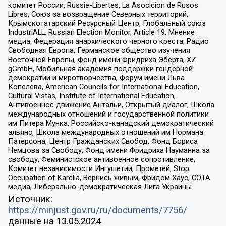
комитет России, Russie-Libertes, La Asocicion de Rusos
Libres, Союз за возвращение Северных территорий,
Крымскотатарский Ресурсный Центр, Глобальный союз
IndustriALL, Russian Election Monitor, Article 19, Мнение
медиа, Федерация анархического черного креста, Радио
Свободная Европа, Германское общество изучения
Восточной Европы, Фонд имени Фридриха Эберта, XZ
gGmbH, Мобильная академия поддержки гендерной
демократии и миротворчества, Форум имени Льва
Копелева, American Councils for International Education,
Cultural Vistas, Institute of International Education,
Антивоенное движение Антальи, Открытый диалог, Школа
международных отношений и государственной политики
им Питера Мунка, Российско-канадский демократический
альянс, Школа международных отношений им Нормана
Патерсона, Центр Гражданских Свобод, Фонд Бориса
Немцова за Свободу, Фонд имени Фридриха Науманна за
свободу, Феминистское антивоенное сопротивление,
Комитет независимости Ингушетии, Прометей, Stop
Occupation of Karelia, Вернись живым, Фридом Хаус, СОТА
медиа, Либерально-демократическая Лига Украины
Источник:
https://minjust.gov.ru/ru/documents/7756/
данные на
13.05.2024