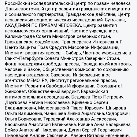
Российский исследовательский центр по правам человека,
Дальневосточный центр развития гражданских инициатив
и социального партнерства, Гражданское действие, Центр
независимых социологических исследований, Сутяжник,
АКАДЕМИЯ ПО ПРАВАМ ЧЕЛОВЕКА, Центр развития
некоммерческих организаций, Частное учреждение в
Калининграде Совета Министров северных стран,
Гражданское содействие, Трансперенси Интернешнл-Р,
Центр Защиты Прав Средств Массовой Информации,
Институт развития прессы - Сибирь, Частное учреждение в
Санкт-Петербурге Совета Министров Северных Стран,
Фонд поддержки свободы прессы, Гражданский контроль,
Человек и Закон, Общественная комиссия по сохранению
наследия академика Сахарова, Информационное
агентство МЕМО. РУ, Институт региональной прессы,
Институт Развития Свободы Информации, Экозащита!-
Женсовет, Общественный вердикт, Евразийская
антимонопольная ассоциация, Бедушев Петр Петрович,
Дзугкоева Регина Николаевна, Кривенко Сергей
Владимирович, Милославский Павел Юрьевич, Шнырова
Ольга Вадимовна, Чанышева Лилия Айратовна, Сидорович
Ольга Борисовна, Туровский Александр Алексеевич,
Васильева Анастасия Евгеньевна, Ривина Анна Валерьевна,
Бойко Анатолий Николаевич, Дугин Сергей Георгиевич,
Пивоваров Андрей Сергеевич, Аверин Виталий Евгеньевич,