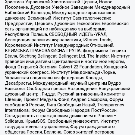
Христиан Украинской Христианской Церкви, Новое
Поколение, Духовное Учебное Заведение Международный
Библейский Колледж, Международное христианское
движение, Всемирный Институт Саентологических
Предприятий, Церковь Духовной Технологии, Европейская
сеть организаций по наблюдению за выборами,
Республика Польша, СВОБОДНЫЙ ИДЕЛЬ-УРАЛ,
Ассоциация развития журналистики, IStories fonds,
Королевский Институт Международных Отношений,
КРИМСЬКА ПРАВОЗАХИСНА ГРУПА, Фонд имени Генриха
Бёлля, Stichting Bellingcat, Bellingcat Ltd, The Insider, Институт
правовой инициативы Центральной и Восточной Европы,
Фонд Открытой Эстонии, Calvert 22 Foundation, Канадский
украинский конгресс, Институт Макдональда-Лорье,
Украинская национальная федерация Канады,
Декабристы, Международный научный центр им Вудро
Вильсона, Свободная пресса, Возрождение, Всеукраинский
духовный центр , Риддл, Русский антивоенный комитет в
Швеции, Проект Медуза, Фонд Андрея Сахарова, Форум
свободной России, Лига Свободных Наций, Transparеncy
International, Форум Свободных Народов ПостРоссии,
Солидарность с гражданским движением в России –
Solidarus, КрымSOS, Свободный университет, Институт
государственного управления, Форум гражданского
общества Россия, Беллона, Союз жителей островов