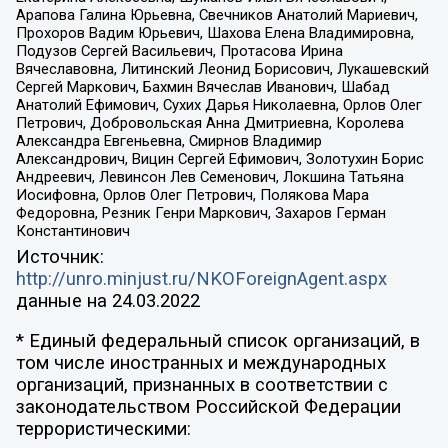
Арапова Галина Юрьевна, Свечников Анатолий Мариевич,
Прохоров Вадим Юрьевич, Шахова Елена Владимировна,
Подузов Сергей Васильевич, Протасова Ирина
Вячеславовна, Литинский Леонид Борисович, Лукашевский
Сергей Маркович, Бахмин Вячеслав Иванович, Шабад
Анатолий Ефимович, Сухих Дарья Николаевна, Орлов Олег
Петрович, Добровольская Анна Дмитриевна, Королева
Александра Евгеньевна, Смирнов Владимир
Александрович, Вицин Сергей Ефимович, Золотухин Борис
Андреевич, Левинсон Лев Семенович, Локшина Татьяна
Иосифовна, Орлов Олег Петрович, Полякова Мара
Федоровна, Резник Генри Маркович, Захаров Герман
Константинович
Источник:
http://unro.minjust.ru/NKOForeignAgent.aspx
данные на
24.03.2022
* Единый федеральный список организаций, в
том числе иностранных и международных
организаций, признанных в соответствии с
законодательством Российской Федерации
террористическими: