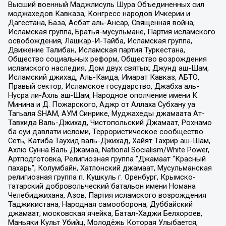
Высший военный Маджлисуль Шура Объединенных сил
моджахедов Кавказа, Конгресс народов Ичкерии и
Дагестана, База, Асбат аль-Ансар, Священная война,
Исламская группа, Братья-мусульмане, Партия исламского
освобождения, Лашкар-И-Тайба, Исламская группа,
Движение Талибан, Исламская партия Туркестана,
Общество социальных реформ, Общество возрождения
исламского наследия, Дом двух святых, Джунд аш-Шам,
Исламский джихад, Аль-Каида, Имарат Кавказ, АБТО,
Правый сектор, Исламское государство, Джабха аль-
Нусра ли-Ахль аш-Шам, Народное ополчение имени К.
Минина и Д. Пожарского, Аджр от Аллаха Субхану уа
Тагьаля SHAM, АУМ Синрике, Муджахеды джамаата Ат-
Тавхида Валь-Джихад, Чистопольский Джамаат, Рохнамо
ба суи давлати исломи, Террористическое сообщество
Сеть, Катиба Таухид валь-Джихад, Хайят Тахрир аш-Шам,
Ахлю Сунна Валь Джамаа, National Socialism/White Power,
Артподготовка, Религиозная группа “Джамаат “Красный
пахарь”, Колумбайн, Хатлонский джамаат, Мусульманская
религиозная группа п. Кушкуль г. Оренбург, Крымско-
татарский добровольческий батальон имени Номана
Челебиджихана, Азов, Партия исламского возрождения
Таджикистана, Народная самооборона, Дуббайский
джамаат, московская ячейка, Батал-Хаджи Белхороев,
Маньяки Культ Убийц, Молодёжь Которая Улыбается,