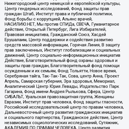
Нижегородский центр немецкой и европейской культуры,
Центр гендерных исследований, Фонд защиты прав
граждан Штаб, Институт права и публичной политики,
Фонд борьбы с коррупцией, Альянс врачей,
НАСИЛИЮ.НЕТ, Мы против СПИДа, СВЕЧА, Гуманитарное
действие, Открытый Петербург, Лига Избирателей,
Правовая инициатива, Гражданский Союз, Хасдей
Ерушалаим, Центр поддержки и содействия развитию
средств массовой информации, Горячая Линия, В защиту
прав заключенных, Институт глобализации и социальных
движений, Центр социально-информационных инициатив
Действие, Благотворительный фонд охраны здоровья и
защиты прав граждан, Благотворительный фонд помощи
осужденным и их семьям, Фонд Тольятти, Новое время,
Серебряная тайга, Так-Так-Так, Сова, центр Анна, Проект
Апрель, Самарская губерния, Эра здоровья, Мемориал,
Аналитический Центр Юрия Левады, Издательство Парк
Гагарина, Фонд имени Андрея Рылькова, Сфера, Центр
СИБАЛЬТ, Уральская правозащитная группа, Женщины
Евразии, Институт прав человека, Фонд защиты гласности,
Российский исследовательский центр по правам человека,
Дальневосточный центр развития гражданских инициатив
и социального партнерства, Гражданское действие, Центр
независимых социологических исследований, Сутяжник,
АКАДЕМИЯ ПО ПРАВАМ ЧЕЛОВЕКА, Центр развития