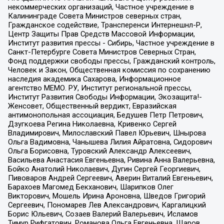
некоммерческих организаций, Частное учреждение в
Калининграде Совета Министров северных стран,
Гражданское содействие, Трансперенси Интернешнл-Р,
Центр Защиты Прав Средств Массовой Информации,
Институт развития прессы - Сибирь, Частное учреждение в
Санкт-Петербурге Совета Министров Северных Стран,
Фонд поддержки свободы прессы, Гражданский контроль,
Человек и Закон, Общественная комиссия по сохранению
наследия академика Сахарова, Информационное
агентство МЕМО. РУ, Институт региональной прессы,
Институт Развития Свободы Информации, Экозащита!-
Женсовет, Общественный вердикт, Евразийская
антимонопольная ассоциация, Бедушев Петр Петрович,
Дзугкоева Регина Николаевна, Кривенко Сергей
Владимирович, Милославский Павел Юрьевич, Шнырова
Ольга Вадимовна, Чанышева Лилия Айратовна, Сидорович
Ольга Борисовна, Туровский Александр Алексеевич,
Васильева Анастасия Евгеньевна, Ривина Анна Валерьевна,
Бойко Анатолий Николаевич, Дугин Сергей Георгиевич,
Пивоваров Андрей Сергеевич, Аверин Виталий Евгеньевич,
Барахоев Магомед Бекханович, Шарипков Олег
Викторович, Мошель Ирина Ароновна, Шведов Григорий
Сергеевич, Пономарев Лев Александрович, Каргалицкий
Борис Юльевич, Созаев Валерий Валерьевич, Исламов
Тимур Рифгатович, Романова Ольга Евгеньевна, Щаров