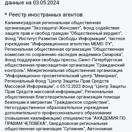
данные на
03.05.2024
* Реестр иностранных агентов:
Калининградская региональная общественная организация "Экозащита!-Женсовет", Фонд содействия защите прав и свобод граждан "Общественный вердикт", Фонд "Институт Развития Свободы Информации", Частное учреждение "Информационное агентство МЕМО. РУ", Региональная общественная организация "Общественная комиссия по сохранению наследия академика Сахарова", Фонд поддержки свободы прессы, Санкт-Петербургская общественная правозащитная организация "Гражданский контроль", Межрегиональная общественная организация "Информационно-просветительский центр "Мемориал", Региональный Фонд "Центр Защиты Прав Средств Массовой Информации", с 05.12.2023 Фонд "Центр Защиты Прав Средств массовой информации", Региональная общественная благотворительная организация помощи беженцам и мигрантам "Гражданское содействие", Негосударственное образовательное учреждение дополнительного профессионального образования (повышение квалификации) специалистов "АКАДЕМИЯ ПО ПРАВАМ ЧЕЛОВЕКА", Свердловская региональная общественная организация "Сутяжник", Автономная некоммерческая организация "Центр независимых социологических исследований", Союз общественных объединений "Российский исследовательский центр по правам человека", Региональное общественное учреждение научно-информационный центр "МЕМОРИАЛ", Некоммерческая организация "Фонд защиты гласности", Автономная некоммерческая организация "Институт прав человека", Городская общественная организация "Екатеринбургское общество "МЕМОРИАЛ", Городская общественная организация "Рязанское историко-просветительское и правозащитное общество "Мемориал" (Рязанский Мемориал), Челябинский региональный орган общественной самодеятельности – женское общественное объединение "Женщины Евразии", Челябинский региональный орган общественной самодеятельности "Уральская правозащитная группа", Фонд содействия защите здоровья и социальной справедливости имени Андрея Рылькова, Автономная Некоммерческая Организация "Аналитический Центр Юрия Левады", Автономная некоммерческая организация социальной поддержки населения "Проект Апрель", Региональная общественная организация помощи женщинам и детям, находящимся в кризисной ситуации "Информационно-методический центр "Анна", Фонд содействия развитию массовых коммуникаций и правовому просвещению "Так-так-Так", Фонд содействия устойчивому развитию "Серебряная тайга", Свердловский региональный общественный фонд социальных проектов "Новое время", "Idel.Реалии", Кавказ.Реалии, Крым.Реалии, Телеканал Настоящее Время, Татаро-башкирская служба Радио Свобода (Azatliq Radiosi), Радио Свободная Европа/Радио Свобода (PCE/PC), "Сибирь.Реалии", "Фактограф", Благотворительный фонд помощи осужденным и их семьям, Автономная некоммерческая организация "Институт глобализации и социальных движений", Фонд "В защиту прав заключенных", Частное учреждение "Центр поддержки и содействия развитию средств массовой информации", Пензенский региональный общественный благотворительный фонд "Гражданский союз", "Север.Реалии", Некоммерческая организация Фонд "Правовая инициатива", Общество с ограниченной ответственностью "Радио Свободная Европа/Радио Свобода", Чешское информационное агентство "MEDIUM-ORIENT", Красноярская региональная общественная организация "Мы против СПИДа", Камалягин Денис Николаевич, Маркелов Сергей Евгеньевич, Пономарев Лев Александрович, Савицкая Людмила Алексеевна, Автономная некоммерческая организация "Центр по работе с проблемой насилия "НАСИЛИЮ.НЕТ", Межрегиональный профессиональный союз работников здравоохранения "Альянс врачей", Юридическое лицо, зарегистрированное в Латвийской Республике, SIA "Medusa Project" (регистрационный номер 40103797863, дата регистрации 10.06.2014), Некоммерческая организация "Фонд по борьбе с коррупцией", Автономная некоммерческая организация "Институт права и публичной политики", Баданин Роман Сергеевич, Гликин Максим Александрович, Железнова Мария Михайловна, Лукьянова Юлия Сергеевна, Маетная Елизавета Витальевна, Маняхин Петр Борисович, Чуракова Ольга Владимировна, Ярош Юлия Петровна, Юридическое лицо "The Insider SIA", зарегистрированное в Риге, Латвийская Республика (дата регистрации 26.06.2015), являющееся администратором доменного имени интернет-издания "The Insider SIA", https://theins.ru, Постернак Алексей Евгеньевич, Рубин Михаил Аркадьевич, Анин Роман Александрович, Юридическое лицо Istories fonds, зарегистрированное в Латвийской Республике (регистрационный номер 50008295751, дата регистрации 24.02.2020), Великовский Дмитрий Александрович, Долинина Ирина Николаевна, Мароховская Алеся Алексеевна, Шлейнов Роман Юрьевич, Шмагун Олеся Валентиновна, Общество с ограниченной ответственностью "Альтаир 2021", Общество с ограниченной ответственностью "Вега 2021", Общество с ограниченной ответственностью "Главный редактор 2021", Общество с ограниченной ответственностью "Ромашки монолит", Важенков Артем Валерьевич, Ивановская областная общественная организация "Центр гендерных исследований", Гурман Юрий Альбертович, Медиапроект "ОВД-Инфо", Егоров Владимир Владимирович, Жилинский Владимир Александрович, Общество с ограниченной ответственностью "ЗП", Иванова София Юрьевна, Карезина Инна Павловна, Кильтау Екатерина Викторовна, Петров Алексей Викторович, Пискунов Сергей Евгеньевич, Смирнов Сергей Сергеевич, Тихонов Михаил Сергеевич, Общество с ограниченной ответственностью "ЖУРНАЛИСТ-ИНОСТРАННЫЙ АГЕНТ", Арапова Галина Юрьевна, Вольтская Татьяна Анатольевна, Американская компания "Mason G.E.S. Anonymous Foundation" (США), являющаяся владельцем интернет-издания https://mnews.world/, Компания "Stichting Bellingcat", зарегистрированная в Нидерландах (дата регистрации 11.07.2018), Захаров Андрей Вячеславович, Клепиковская Екатерина Дмитриевна, Общество с ограниченной ответственностью "МЕМО", Перл Роман Александрович, Симонов Евгений Алексеевич, Соловьева Елена Анатольевна, Сотников Даниил Владимирович, Сурначева Елизавета Дмитриевна, Автономная некоммерческая организация по защите прав человека и информированию населения "Якутия – Наше Мнение", Общество с ограниченной ответственностью "Москоу диджитал медиа", с 26.01.2023 Общество с ограниченной ответственностью "Чайка Белые сады", Ветошкина Валерия Валерьевна, Заговора Максим Александрович, Межрегиональное общественное движение "Российская ЛГБТ - сеть", Оленичев Максим Владимирович, Павлов Иван Юрьевич, Скворцова Елена Сергеевна, Общество с ограниченной ответственностью "Как бы инагент", Кочетков Игорь Викторович, Общество с ограниченной ответственностью "Честные выборы", Еланчик Олег Александрович, Общество с ограниченной ответственностью "Нобелевский призыв", Гималова Регина Эмилевна, Григорьев Андрей Валерьевич, Григорьева Алина Александровна, Ассоциация по содействию защите прав призывников, альтернативнослужащих и военнослужащих "Правозащитная группа "Гражданин.Армия.Право", Хисамова Регина Фаритовна, Автономная некоммерческая организация по реализации социально-правовых программ "Лилит", Дальневосточное общественное движение "Маяк", Санкт-Петербургская ЛГБТ-инициативная группа "Выход", Инициативная группа ЛГБТ+ "Реверс", Алексеев Андрей Викторович, Бекбулатова Таисия Львовна, Беляев Иван Михайлович, Владыкина Елена Сергеевна, Гельман Марат Александрович, Никульшина Вероника Юрьевна, Толоконникова Надежда Андреевна, Шендерович Виктор Анатольевич, Общество с ограниченной ответственностью "Данное сообщение", Общество с ограниченной ответственностью Издательский дом "Новая глава", Айнбиндер Александра Александровна, Московский комьюнити-центр для ЛГБТ+инициатив, Благотворительный фонд развития филантропии, Deutsche Welle (Германия, Kurt-Schumacher-Strasse 3, 53113 Bonn), Борзунова Мария Михайловна, Воробьев Виктор Викторович, Голубева Анна Львовна, Константинова Алла Михайловна, Малкова Ирина Владимировна, Мурадов Мурад Абдулгалимович, Осетинская Елизавета Николаевна, Понасенков Евгений Николаевич, Ганапольский Матвей Юрьевич, Киселев Евгений Алексеевич, Борухович Ирина Григорьевна, Дремин Иван Тимофеевич, Дубровский Дмитрий Викторович, Красноярская региональная общественная организация поддержки и развития альтернативных образовательных технологий и межкультурных коммуникаций "ИНТЕРРА", Маяковская Екатерина Алексеевна, Фейгин Марк Захарович, Филимонов Андрей Викторович, Дзугкоева Регина Николаевна, Доброхотов Роман Александрович, Дудь Юрий Александрович, Елкин Сергей Владимирович, Кругликов Кирилл Игоревич, Сабунаева Мария Леонидовна, Семенов Алексей Владимирович, Шаинян Карен Багратович, Шульман Екатерина Михайловна, Асафьев Артур Валерьевич, Вахштайн Виктор Семенович, Венедиктов Алексей Алексеевич, Лушникова Екатерина Евгеньевна, Волков Леонид Михайлович, Невзоров Александр Глебович, Пархоменко Сергей Борисович, Сироткин Ярослав Николаевич, Кара-Мурза Владимир Владимирович, Баранова Наталья Владимировна, Гозман Леонид Яковлевич, Кагарлицкий Борис Юльевич, Климарев Михаил Валерьевич, Милов Владимир Станиславович, Автономная некоммерческая организация Краснодарский центр современного искусства "Типография", Моргенштерн Алишер Тагирович, Соболь Любовь Эдуардовна, Общество с ограниченной ответственностью "ЛИЗА НОРМ", Каспаров Гарри Кимович, Ходорковский Михаил Борисович, Общество с ограниченной ответственностью "Апрельские тезисы", Данилович Ирина Брониславовна, Кашин Олег Владимирович, Петров Николай Владимирович, Пивоваров Алексей Владимирович, Соколов Михаил Владимирович, Цветкова Юлия Владимировна, Чичваркин Евгений Александрович, Комитет против пыток/Команда против пыток, Общество с ограниченной ответственностью "Первый научный", Общество с ограниченной ответственностью "Вертолет и ко", Белоцерковская Вероника Борисовна, Кац Максим Евгеньевич, Лазарева Татьяна Юрьевна, Шаведдинов Руслан Табризович, Яшин Илья Валерьевич, Общество с ограниченной ответственностью "Иноагент ААВ", Алешковский Дмитрий Петрович, Альбац Евгения Марковна, Быков Дмитрий Львович, Галямина Юлия Евгеньевна, Лойко Сергей Леонидович, Мартынов Кирилл Константинович, Медведев Сергей Александрович, Крашенинников Федор Геннадиевич, Гордеева Катерина Вл