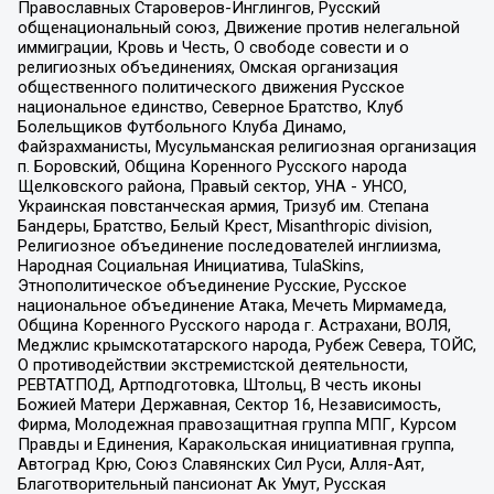
Православных Староверов-Инглингов, Русский
общенациональный союз, Движение против нелегальной
иммиграции, Кровь и Честь, О свободе совести и о
религиозных объединениях, Омская организация
общественного политического движения Русское
национальное единство, Северное Братство, Клуб
Болельщиков Футбольного Клуба Динамо,
Файзрахманисты, Мусульманская религиозная организация
п. Боровский, Община Коренного Русского народа
Щелковского района, Правый сектор, УНА - УНСО,
Украинская повстанческая армия, Тризуб им. Степана
Бандеры, Братство, Белый Крест, Misanthropic division,
Религиозное объединение последователей инглиизма,
Народная Социальная Инициатива, TulaSkins,
Этнополитическое объединение Русские, Русское
национальное объединение Атака, Мечеть Мирмамеда,
Община Коренного Русского народа г. Астрахани, ВОЛЯ,
Меджлис крымскотатарского народа, Рубеж Севера, ТОЙС,
О противодействии экстремистской деятельности,
РЕВТАТПОД, Артподготовка, Штольц, В честь иконы
Божией Матери Державная, Сектор 16, Независимость,
Фирма, Молодежная правозащитная группа МПГ, Курсом
Правды и Единения, Каракольская инициативная группа,
Автоград Крю, Союз Славянских Сил Руси, Алля-Аят,
Благотворительный пансионат Ак Умут, Русская