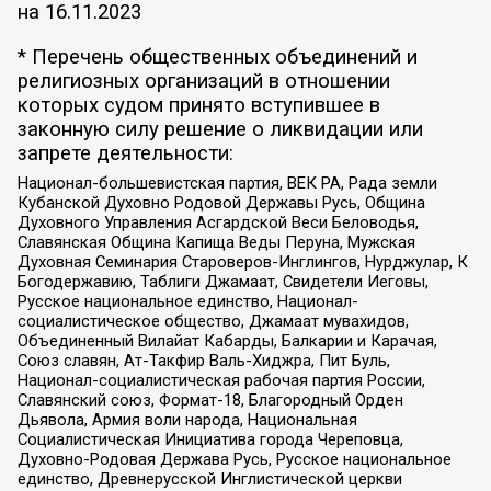
на
16.11.2023
* Перечень общественных объединений и
религиозных организаций в отношении
которых судом принято вступившее в
законную силу решение о ликвидации или
запрете деятельности:
Национал-большевистская партия, ВЕК РА, Рада земли
Кубанской Духовно Родовой Державы Русь, Община
Духовного Управления Асгардской Веси Беловодья,
Славянская Община Капища Веды Перуна, Мужская
Духовная Семинария Староверов-Инглингов, Нурджулар, К
Богодержавию, Таблиги Джамаат, Свидетели Иеговы,
Русское национальное единство, Национал-
социалистическое общество, Джамаат мувахидов,
Объединенный Вилайат Кабарды, Балкарии и Карачая,
Союз славян, Ат-Такфир Валь-Хиджра, Пит Буль,
Национал-социалистическая рабочая партия России,
Славянский союз, Формат-18, Благородный Орден
Дьявола, Армия воли народа, Национальная
Социалистическая Инициатива города Череповца,
Духовно-Родовая Держава Русь, Русское национальное
единство, Древнерусской Инглистической церкви