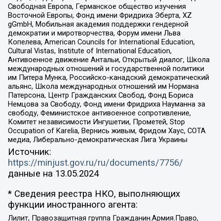
Свободная Европа, Германское общество изучения
Восточной Европы, Фонд имени Фридриха Эберта, XZ
gGmbH, Мобильная академия поддержки гендерной
демократии и миротворчества, Форум имени Льва
Копелева, American Councils for International Education,
Cultural Vistas, Institute of International Education,
Антивоенное движение Антальи, Открытый диалог, Школа
международных отношений и государственной политики
им Питера Мунка, Российско-канадский демократический
альянс, Школа международных отношений им Нормана
Патерсона, Центр Гражданских Свобод, Фонд Бориса
Немцова за Свободу, Фонд имени Фридриха Науманна за
свободу, Феминистское антивоенное сопротивление,
Комитет независимости Ингушетии, Прометей, Stop
Occupation of Karelia, Вернись живым, Фридом Хаус, СОТА
медиа, Либерально-демократическая Лига Украины
Источник:
https://minjust.gov.ru/ru/documents/7756/
данные на
13.05.2024
* Сведения реестра НКО, выполняющих
функции иностранного агента:
Лилит, Правозащитная группа Гражданин.Армия.Право,