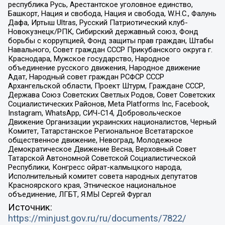
республика Русь, Арестантское уголовное единство,
Башкорт, Нация и свобода, Нация и свобода, W.H.С., Фалунь
Дафа, Иртыш Ultras, Русский Патриотический клуб-
Новокузнецк/РПК, Сибирский державный союз, Фонд
борьбы с коррупцией, Фонд защиты прав граждан, Штабы
Навального, Совет граждан СССР Прикубанского округа г.
Краснодара, Мужское государство, Народное
объединение русского движения, Народное движение
Адат, Народный совет граждан РСФСР СССР
Архангельской области, Проект Штурм, Граждане СССР,
Держава Союз Советских Светлых Родов, Совет Советских
Социалистических Районов, Meta Platforms Inc, Facebook,
Instagram, WhatsApp, СИЧ-С14, Добровольческое
Движение Организации украинских националистов, Черный
Комитет, Татарстанское Региональное Всетатарское
общественное движение, Невоград, Молодежное
Демократическое Движение Весна, Верховный Совет
Татарской Автономной Советской Социалистической
Республики, Конгресс ойрат-калмыцкого народа,
Исполнительный комитет совета народных депутатов
Красноярского края, Этническое национальное
объединение, ЛГБТ, Я.МЫ Сергей Фургал
Источник:
https://minjust.gov.ru/ru/documents/7822/