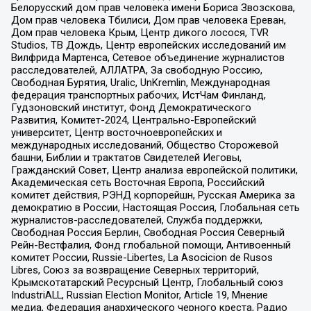
Белорусский дом прав человека имени Бориса Звозскова,
Дом прав человека Тбилиси, Дом прав человека Ереван,
Дом прав человека Крым, Центр дикого лосося, TVR
Studios, ТВ Дождь, Центр европейских исследований им
Вилфрида Мартенса, Сетевое объединение журналистов
расследователей, АЛЛАТРА, За свободную Россию,
Свободная Бурятия, Uralic, UnKremlin, Международная
федерация транспортных рабочих, ИстЧам Финланд,
Гудзоновский институт, Фонд Демократического
Развития, Комитет-2024, Центрально-Европейский
университет, Центр восточноевропейских и
международных исследований, Общество Сторожевой
башни, Библии и трактатов Свидетелей Иеговы,
Гражданский Совет, Центр анализа европейской политики,
Академическая сеть Восточная Европа, Российский
комитет действия, РЭНД корпорейшн, Русская Америка за
демократию в России, Настоящая Россия, Глобальная сеть
журналистов-расследователей, Служба поддержки,
Свободная Россия Берлин, Свободная Россия Северный
Рейн-Вестфалия, Фонд глобальной помощи, Антивоенный
комитет России, Russie-Libertes, La Asocicion de Rusos
Libres, Союз за возвращение Северных территорий,
Крымскотатарский Ресурсный Центр, Глобальный союз
IndustriALL, Russian Election Monitor, Article 19, Мнение
медиа, Федерация анархического черного креста, Радио