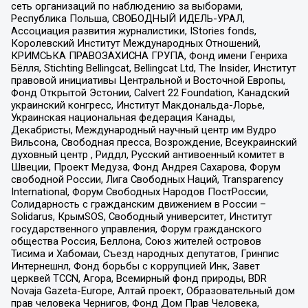
сеть организаций по наблюдению за выборами,
Республика Польша, СВОБОДНЫЙ ИДЕЛЬ-УРАЛ,
Ассоциация развития журналистики, IStories fonds,
Королевский Институт Международных Отношений,
КРИМСЬКА ПРАВОЗАХИСНА ГРУПА, Фонд имени Генриха
Бёлля, Stichting Bellingcat, Bellingcat Ltd, The Insider, Институт
правовой инициативы Центральной и Восточной Европы,
Фонд Открытой Эстонии, Calvert 22 Foundation, Канадский
украинский конгресс, Институт Макдональда-Лорье,
Украинская национальная федерация Канады,
Декабристы, Международный научный центр им Вудро
Вильсона, Свободная пресса, Возрождение, Всеукраинский
духовный центр , Риддл, Русский антивоенный комитет в
Швеции, Проект Медуза, Фонд Андрея Сахарова, Форум
свободной России, Лига Свободных Наций, Transparеncy
International, Форум Свободных Народов ПостРоссии,
Солидарность с гражданским движением в России –
Solidarus, КрымSOS, Свободный университет, Институт
государственного управления, Форум гражданского
общества Россия, Беллона, Союз жителей островов
Тисима и Хабомаи, Съезд народных депутатов, Гринпис
Интернешнл, Фонд борьбы с коррупцией Инк, Завет
церквей TCCN, Агора, Всемирный фонд природы, BDR
Novaja Gazeta-Europe, Алтай проект, Образовательный дом
прав человека Чернигов, Фонд Дом Прав Человека,