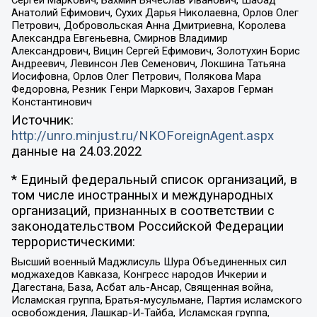
Сергей Маркович, Бахмин Вячеслав Иванович, Шабад
Анатолий Ефимович, Сухих Дарья Николаевна, Орлов Олег
Петрович, Добровольская Анна Дмитриевна, Королева
Александра Евгеньевна, Смирнов Владимир
Александрович, Вицин Сергей Ефимович, Золотухин Борис
Андреевич, Левинсон Лев Семенович, Локшина Татьяна
Иосифовна, Орлов Олег Петрович, Полякова Мара
Федоровна, Резник Генри Маркович, Захаров Герман
Константинович
Источник:
http://unro.minjust.ru/NKOForeignAgent.aspx
данные на
24.03.2022
* Единый федеральный список организаций, в
том числе иностранных и международных
организаций, признанных в соответствии с
законодательством Российской Федерации
террористическими:
Высший военный Маджлисуль Шура Объединенных сил
моджахедов Кавказа, Конгресс народов Ичкерии и
Дагестана, База, Асбат аль-Ансар, Священная война,
Исламская группа, Братья-мусульмане, Партия исламского
освобождения, Лашкар-И-Тайба, Исламская группа,