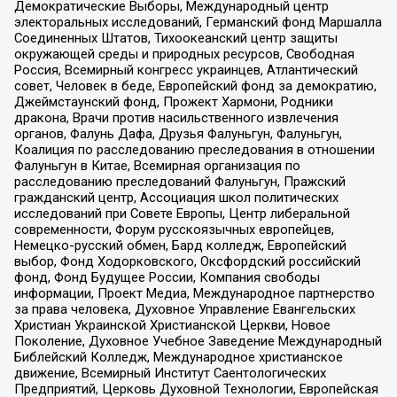
Демократические Выборы, Международный центр
электоральных исследований, Германский фонд Маршалла
Соединенных Штатов, Тихоокеанский центр защиты
окружающей среды и природных ресурсов, Свободная
Россия, Всемирный конгресс украинцев, Атлантический
совет, Человек в беде, Европейский фонд за демократию,
Джеймстаунский фонд, Прожект Хармони, Родники
дракона, Врачи против насильственного извлечения
органов, Фалунь Дафа, Друзья Фалуньгун, Фалуньгун,
Коалиция по расследованию преследования в отношении
Фалуньгун в Китае, Всемирная организация по
расследованию преследований Фалуньгун, Пражский
гражданский центр, Ассоциация школ политических
исследований при Совете Европы, Центр либеральной
современности, Форум русскоязычных европейцев,
Немецко-русский обмен, Бард колледж, Европейский
выбор, Фонд Ходорковского, Оксфордский российский
фонд, Фонд Будущее России, Компания свободы
информации, Проект Медиа, Международное партнерство
за права человека, Духовное Управление Евангельских
Христиан Украинской Христианской Церкви, Новое
Поколение, Духовное Учебное Заведение Международный
Библейский Колледж, Международное христианское
движение, Всемирный Институт Саентологических
Предприятий, Церковь Духовной Технологии, Европейская