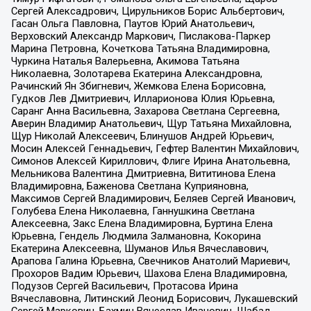
Сергей Алексадрович, Цирульников Борис Альбертович,
Гасан Ольга Павловна, Паутов Юрий Анатольевич,
Верховский Александр Маркович, Пислакова-Паркер
Марина Петровна, Кочеткова Татьяна Владимировна,
Чуркина Наталья Валерьевна, Акимова Татьяна
Николаевна, Золотарева Екатерина Александровна,
Рачинский Ян Збигневич, Жемкова Елена Борисовна,
Гудков Лев Дмитриевич, Илларионова Юлия Юрьевна,
Саранг Анна Васильевна, Захарова Светлана Сергеевна,
Аверин Владимир Анатольевич, Щур Татьяна Михайловна,
Щур Николай Алексеевич, Блинушов Андрей Юрьевич,
Мосин Алексей Геннадьевич, Гефтер Валентин Михайлович,
Симонов Алексей Кириллович, Флиге Ирина Анатольевна,
Мельникова Валентина Дмитриевна, Вититинова Елена
Владимировна, Баженова Светлана Куприяновна,
Максимов Сергей Владимирович, Беляев Сергей Иванович,
Голубева Елена Николаевна, Ганнушкина Светлана
Алексеевна, Закс Елена Владимировна, Буртина Елена
Юрьевна, Гендель Людмила Залмановна, Кокорина
Екатерина Алексеевна, Шуманов Илья Вячеславович,
Арапова Галина Юрьевна, Свечников Анатолий Мариевич,
Прохоров Вадим Юрьевич, Шахова Елена Владимировна,
Подузов Сергей Васильевич, Протасова Ирина
Вячеславовна, Литинский Леонид Борисович, Лукашевский