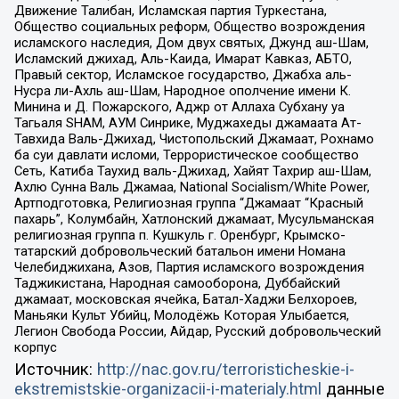
Движение Талибан, Исламская партия Туркестана,
Общество социальных реформ, Общество возрождения
исламского наследия, Дом двух святых, Джунд аш-Шам,
Исламский джихад, Аль-Каида, Имарат Кавказ, АБТО,
Правый сектор, Исламское государство, Джабха аль-
Нусра ли-Ахль аш-Шам, Народное ополчение имени К.
Минина и Д. Пожарского, Аджр от Аллаха Субхану уа
Тагьаля SHAM, АУМ Синрике, Муджахеды джамаата Ат-
Тавхида Валь-Джихад, Чистопольский Джамаат, Рохнамо
ба суи давлати исломи, Террористическое сообщество
Сеть, Катиба Таухид валь-Джихад, Хайят Тахрир аш-Шам,
Ахлю Сунна Валь Джамаа, National Socialism/White Power,
Артподготовка, Религиозная группа “Джамаат “Красный
пахарь”, Колумбайн, Хатлонский джамаат, Мусульманская
религиозная группа п. Кушкуль г. Оренбург, Крымско-
татарский добровольческий батальон имени Номана
Челебиджихана, Азов, Партия исламского возрождения
Таджикистана, Народная самооборона, Дуббайский
джамаат, московская ячейка, Батал-Хаджи Белхороев,
Маньяки Культ Убийц, Молодёжь Которая Улыбается,
Легион Свобода России, Айдар, Русский добровольческий
корпус
Источник:
http://nac.gov.ru/terroristicheskie-i-
ekstremistskie-organizacii-i-materialy.html
данные