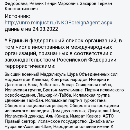
Федоровна, Резник Генри Маркович, Захаров Герман
Константинович
Источник:
http://unro.minjust.ru/NKOForeignAgent.aspx
данные на
24.03.2022
* Единый федеральный список организаций, в
том числе иностранных и международных
организаций, признанных в соответствии с
законодательством Российской Федерации
террористическими:
Высший военный Маджлисуль Шура Объединенных сил
моджахедов Кавказа, Конгресс народов Ичкерии и
Дагестана, База, Асбат аль-Ансар, Священная война,
Исламская группа, Братья-мусульмане, Партия исламского
освобождения, Лашкар-И-Тайба, Исламская группа,
Движение Талибан, Исламская партия Туркестана,
Общество социальных реформ, Общество возрождения
исламского наследия, Дом двух святых, Джунд аш-Шам,
Исламский джихад, Аль-Каида, Имарат Кавказ, АБТО,
Правый сектор, Исламское государство, Джабха аль-
Нусра ли-Ахль аш-Шам, Народное ополчение имени К.