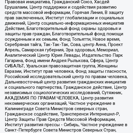
Правовая инициатива, Гражданский Союз, Хасдей
Ерушалаим, Центр поддержки и содействия развитию
средств массовой информации, Горячая Линия, В защиту
прав заключенных, Институт глобализации и социальных
движений, Центр социально-информационных инициатив
Действие, Благотворительный фонд охраны здоровья и
защиты прав граждан, Благотворительный фонд помощи
осужденным и их семьям, Фонд Тольятти, Новое время,
Серебряная тайга, Так-Так-Так, Сова, центр Анна, Проект
Апрель, Самарская губерния, Эра здоровья, Мемориал,
Аналитический Центр Юрия Левады, Издательство Парк
Гагарина, Фонд имени Андрея Рылькова, Сфера, Центр
СИБАЛЬТ, Уральская правозащитная группа, Женщины
Евразии, Институт прав человека, Фонд защиты гласности,
Российский исследовательский центр по правам человека,
Дальневосточный центр развития гражданских инициатив
и социального партнерства, Гражданское действие, Центр
независимых социологических исследований, Сутяжник,
АКАДЕМИЯ ПО ПРАВАМ ЧЕЛОВЕКА, Центр развития
некоммерческих организаций, Частное учреждение в
Калининграде Совета Министров северных стран,
Гражданское содействие, Трансперенси Интернешнл-Р,
Центр Защиты Прав Средств Массовой Информации,
Институт развития прессы - Сибирь, Частное учреждение в
Санкт-Петербурге Совета Министров Северных Стран,