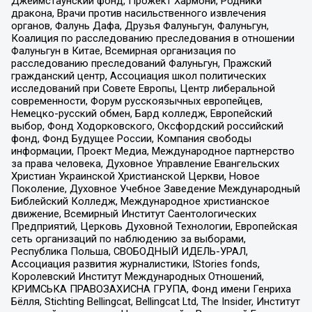
Джеймстаунский фонд, Прожект Хармони, Родники
дракона, Врачи против насильственного извлечения
органов, Фалунь Дафа, Друзья Фалуньгун, Фалуньгун,
Коалиция по расследованию преследования в отношении
Фалуньгун в Китае, Всемирная организация по
расследованию преследований Фалуньгун, Пражский
гражданский центр, Ассоциация школ политических
исследований при Совете Европы, Центр либеральной
современности, Форум русскоязычных европейцев,
Немецко-русский обмен, Бард колледж, Европейский
выбор, Фонд Ходорковского, Оксфордский российский
фонд, Фонд Будущее России, Компания свободы
информации, Проект Медиа, Международное партнерство
за права человека, Духовное Управление Евангельских
Христиан Украинской Христианской Церкви, Новое
Поколение, Духовное Учебное Заведение Международный
Библейский Колледж, Международное христианское
движение, Всемирный Институт Саентологических
Предприятий, Церковь Духовной Технологии, Европейская
сеть организаций по наблюдению за выборами,
Республика Польша, СВОБОДНЫЙ ИДЕЛЬ-УРАЛ,
Ассоциация развития журналистики, IStories fonds,
Королевский Институт Международных Отношений,
КРИМСЬКА ПРАВОЗАХИСНА ГРУПА, Фонд имени Генриха
Бёлля, Stichting Bellingcat, Bellingcat Ltd, The Insider, Институт