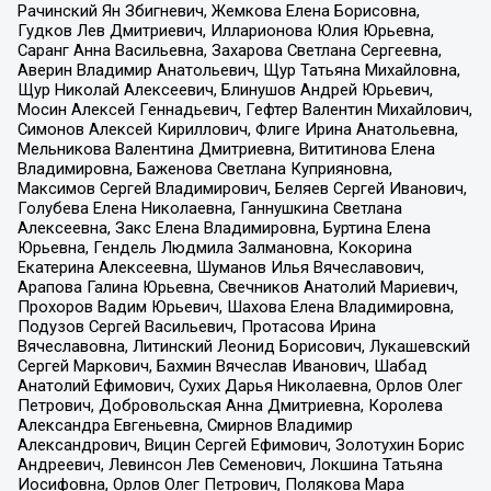
Рачинский Ян Збигневич, Жемкова Елена Борисовна,
Гудков Лев Дмитриевич, Илларионова Юлия Юрьевна,
Саранг Анна Васильевна, Захарова Светлана Сергеевна,
Аверин Владимир Анатольевич, Щур Татьяна Михайловна,
Щур Николай Алексеевич, Блинушов Андрей Юрьевич,
Мосин Алексей Геннадьевич, Гефтер Валентин Михайлович,
Симонов Алексей Кириллович, Флиге Ирина Анатольевна,
Мельникова Валентина Дмитриевна, Вититинова Елена
Владимировна, Баженова Светлана Куприяновна,
Максимов Сергей Владимирович, Беляев Сергей Иванович,
Голубева Елена Николаевна, Ганнушкина Светлана
Алексеевна, Закс Елена Владимировна, Буртина Елена
Юрьевна, Гендель Людмила Залмановна, Кокорина
Екатерина Алексеевна, Шуманов Илья Вячеславович,
Арапова Галина Юрьевна, Свечников Анатолий Мариевич,
Прохоров Вадим Юрьевич, Шахова Елена Владимировна,
Подузов Сергей Васильевич, Протасова Ирина
Вячеславовна, Литинский Леонид Борисович, Лукашевский
Сергей Маркович, Бахмин Вячеслав Иванович, Шабад
Анатолий Ефимович, Сухих Дарья Николаевна, Орлов Олег
Петрович, Добровольская Анна Дмитриевна, Королева
Александра Евгеньевна, Смирнов Владимир
Александрович, Вицин Сергей Ефимович, Золотухин Борис
Андреевич, Левинсон Лев Семенович, Локшина Татьяна
Иосифовна, Орлов Олег Петрович, Полякова Мара