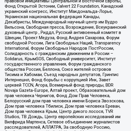
правовой инициативы Центральной и Восточной Европы,
Фонд Открытой Эстонии, Calvert 22 Foundation, Канадский
украинский конгресс, Институт Макдональда-Лорье,
Украинская национальная федерация Канады,
Декабристы, Международный научный центр им Вудро
Вильсона, Свободная пресса, Возрождение, Всеукраинский
духовный центр , Риддл, Русский антивоенный комитет в
Швеции, Проект Медуза, Фонд Андрея Сахарова, Форум
свободной России, Лига Свободных Наций, Transparеncy
International, Форум Свободных Народов ПостРоссии,
Солидарность с гражданским движением в России –
Solidarus, КрымSOS, Свободный университет, Институт
государственного управления, Форум гражданского
общества Россия, Беллона, Союз жителей островов
Тисима и Хабомаи, Съезд народных депутатов, Гринпис
Интернешнл, Фонд борьбы с коррупцией Инк, Завет
церквей TCCN, Агора, Всемирный фонд природы, BDR
Novaja Gazeta-Europe, Алтай проект, Образовательный дом
прав человека Чернигов, Фонд Дом Прав Человека,
Белорусский дом прав человека имени Бориса Звозскова,
Дом прав человека Тбилиси, Дом прав человека Ереван,
Дом прав человека Крым, Центр дикого лосося, TVR
Studios, ТВ Дождь, Центр европейских исследований им
Вилфрида Мартенса, Сетевое объединение журналистов
расследователей, АЛЛАТРА, За свободную Россию,