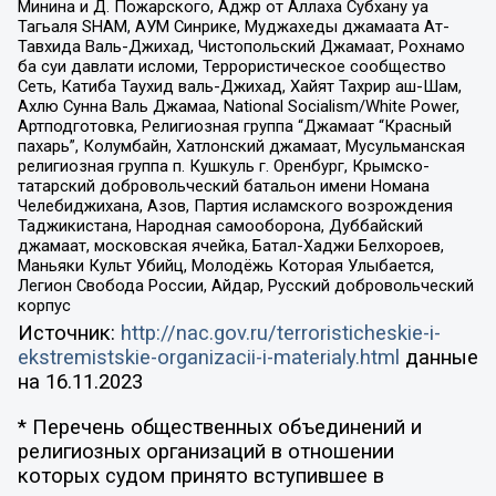
Минина и Д. Пожарского, Аджр от Аллаха Субхану уа
Тагьаля SHAM, АУМ Синрике, Муджахеды джамаата Ат-
Тавхида Валь-Джихад, Чистопольский Джамаат, Рохнамо
ба суи давлати исломи, Террористическое сообщество
Сеть, Катиба Таухид валь-Джихад, Хайят Тахрир аш-Шам,
Ахлю Сунна Валь Джамаа, National Socialism/White Power,
Артподготовка, Религиозная группа “Джамаат “Красный
пахарь”, Колумбайн, Хатлонский джамаат, Мусульманская
религиозная группа п. Кушкуль г. Оренбург, Крымско-
татарский добровольческий батальон имени Номана
Челебиджихана, Азов, Партия исламского возрождения
Таджикистана, Народная самооборона, Дуббайский
джамаат, московская ячейка, Батал-Хаджи Белхороев,
Маньяки Культ Убийц, Молодёжь Которая Улыбается,
Легион Свобода России, Айдар, Русский добровольческий
корпус
Источник:
http://nac.gov.ru/terroristicheskie-i-
ekstremistskie-organizacii-i-materialy.html
данные
на
16.11.2023
* Перечень общественных объединений и
религиозных организаций в отношении
которых судом принято вступившее в