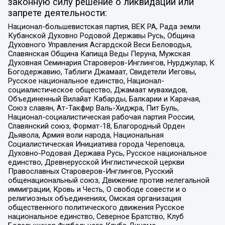
законную силу решение о ликвидации или
запрете деятельности:
Национал-большевистская партия, ВЕК РА, Рада земли
Кубанской Духовно Родовой Державы Русь, Община
Духовного Управления Асгардской Веси Беловодья,
Славянская Община Капища Веды Перуна, Мужская
Духовная Семинария Староверов-Инглингов, Нурджулар, К
Богодержавию, Таблиги Джамаат, Свидетели Иеговы,
Русское национальное единство, Национал-
социалистическое общество, Джамаат мувахидов,
Объединенный Вилайат Кабарды, Балкарии и Карачая,
Союз славян, Ат-Такфир Валь-Хиджра, Пит Буль,
Национал-социалистическая рабочая партия России,
Славянский союз, Формат-18, Благородный Орден
Дьявола, Армия воли народа, Национальная
Социалистическая Инициатива города Череповца,
Духовно-Родовая Держава Русь, Русское национальное
единство, Древнерусской Инглистической церкви
Православных Староверов-Инглингов, Русский
общенациональный союз, Движение против нелегальной
иммиграции, Кровь и Честь, О свободе совести и о
религиозных объединениях, Омская организация
общественного политического движения Русское
национальное единство, Северное Братство, Клуб