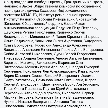
Фонд поддержки свободы прессы, Гражданский контроль,
Человек и Закон, Общественная комиссия по сохранению
наследия академика Сахарова, Информационное
агентство МЕМО. РУ, Институт региональной прессы,
Институт Развития Свободы Информации, Экозащита!-
Женсовет, Общественный вердикт, Евразийская
антимонопольная ассоциация, Бедушев Петр Петрович,
Дзугкоева Регина Николаевна, Кривенко Сергей
Владимирович, Милославский Павел Юрьевич, Шнырова
Ольга Вадимовна, Чанышева Лилия Айратовна, Сидорович
Ольга Борисовна, Туровский Александр Алексеевич,
Васильева Анастасия Евгеньевна, Ривина Анна Валерьевна,
Бойко Анатолий Николаевич, Дугин Сергей Георгиевич,
Пивоваров Андрей Сергеевич, Аверин Виталий Евгеньевич,
Барахоев Магомед Бекханович, Шарипков Олег
Викторович, Мошель Ирина Ароновна, Шведов Григорий
Сергеевич, Пономарев Лев Александрович, Каргалицкий
Борис Юльевич, Созаев Валерий Валерьевич, Исламов
Тимур Рифгатович, Романова Ольга Евгеньевна, Щаров
Сергей Алексадрович, Цирульников Борис Альбертович,
Гасан Ольга Павловна, Паутов Юрий Анатольевич,
Верховский Александр Маркович, Пислакова-Паркер
Марина Петровна, Кочеткова Татьяна Владимировна,
Чуркина Наталья Валерьевна, Акимова Татьяна
Николаевна, Золотарева Екатерина Александровна,