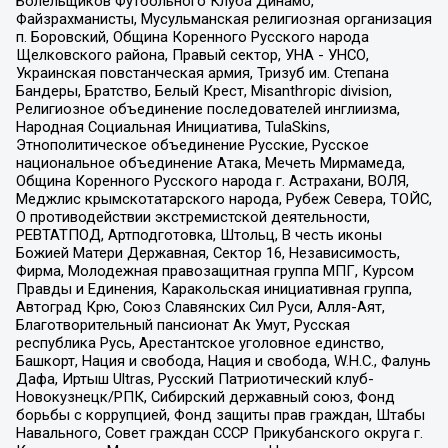
Болельщиков Футбольного Клуба Динамо,
Файзрахманисты, Мусульманская религиозная организация
п. Боровский, Община Коренного Русского народа
Щелковского района, Правый сектор, УНА - УНСО,
Украинская повстанческая армия, Тризуб им. Степана
Бандеры, Братство, Белый Крест, Misanthropic division,
Религиозное объединение последователей инглиизма,
Народная Социальная Инициатива, TulaSkins,
Этнополитическое объединение Русские, Русское
национальное объединение Атака, Мечеть Мирмамеда,
Община Коренного Русского народа г. Астрахани, ВОЛЯ,
Меджлис крымскотатарского народа, Рубеж Севера, ТОЙС,
О противодействии экстремистской деятельности,
РЕВТАТПОД, Артподготовка, Штольц, В честь иконы
Божией Матери Державная, Сектор 16, Независимость,
Фирма, Молодежная правозащитная группа МПГ, Курсом
Правды и Единения, Каракольская инициативная группа,
Автоград Крю, Союз Славянских Сил Руси, Алля-Аят,
Благотворительный пансионат Ак Умут, Русская
республика Русь, Арестантское уголовное единство,
Башкорт, Нация и свобода, Нация и свобода, W.H.С., Фалунь
Дафа, Иртыш Ultras, Русский Патриотический клуб-
Новокузнецк/РПК, Сибирский державный союз, Фонд
борьбы с коррупцией, Фонд защиты прав граждан, Штабы
Навального, Совет граждан СССР Прикубанского округа г.