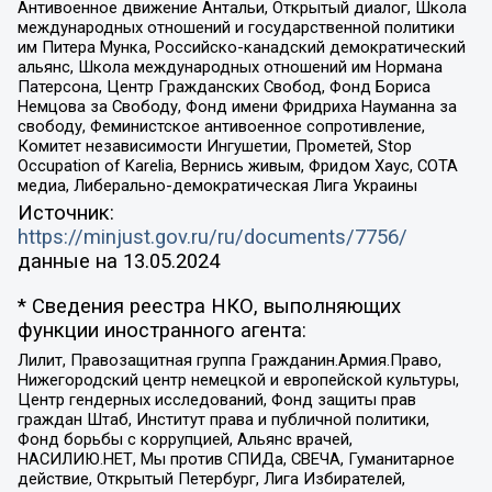
Антивоенное движение Антальи, Открытый диалог, Школа
международных отношений и государственной политики
им Питера Мунка, Российско-канадский демократический
альянс, Школа международных отношений им Нормана
Патерсона, Центр Гражданских Свобод, Фонд Бориса
Немцова за Свободу, Фонд имени Фридриха Науманна за
свободу, Феминистское антивоенное сопротивление,
Комитет независимости Ингушетии, Прометей, Stop
Occupation of Karelia, Вернись живым, Фридом Хаус, СОТА
медиа, Либерально-демократическая Лига Украины
Источник:
https://minjust.gov.ru/ru/documents/7756/
данные на
13.05.2024
* Сведения реестра НКО, выполняющих
функции иностранного агента:
Лилит, Правозащитная группа Гражданин.Армия.Право,
Нижегородский центр немецкой и европейской культуры,
Центр гендерных исследований, Фонд защиты прав
граждан Штаб, Институт права и публичной политики,
Фонд борьбы с коррупцией, Альянс врачей,
НАСИЛИЮ.НЕТ, Мы против СПИДа, СВЕЧА, Гуманитарное
действие, Открытый Петербург, Лига Избирателей,