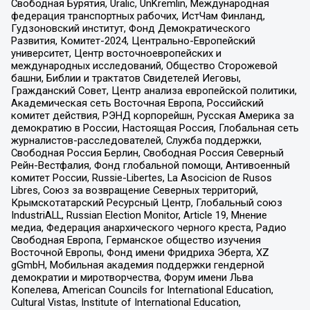
Свободная Бурятия, Uralic, UnKremlin, Международная
федерация транспортных рабочих, ИстЧам Финланд,
Гудзоновский институт, Фонд Демократического
Развития, Комитет-2024, Центрально-Европейский
университет, Центр восточноевропейских и
международных исследований, Общество Сторожевой
башни, Библии и трактатов Свидетелей Иеговы,
Гражданский Совет, Центр анализа европейской политики,
Академическая сеть Восточная Европа, Российский
комитет действия, РЭНД корпорейшн, Русская Америка за
демократию в России, Настоящая Россия, Глобальная сеть
журналистов-расследователей, Служба поддержки,
Свободная Россия Берлин, Свободная Россия Северный
Рейн-Вестфалия, Фонд глобальной помощи, Антивоенный
комитет России, Russie-Libertes, La Asocicion de Rusos
Libres, Союз за возвращение Северных территорий,
Крымскотатарский Ресурсный Центр, Глобальный союз
IndustriALL, Russian Election Monitor, Article 19, Мнение
медиа, Федерация анархического черного креста, Радио
Свободная Европа, Германское общество изучения
Восточной Европы, Фонд имени Фридриха Эберта, XZ
gGmbH, Мобильная академия поддержки гендерной
демократии и миротворчества, Форум имени Льва
Копелева, American Councils for International Education,
Cultural Vistas, Institute of International Education,