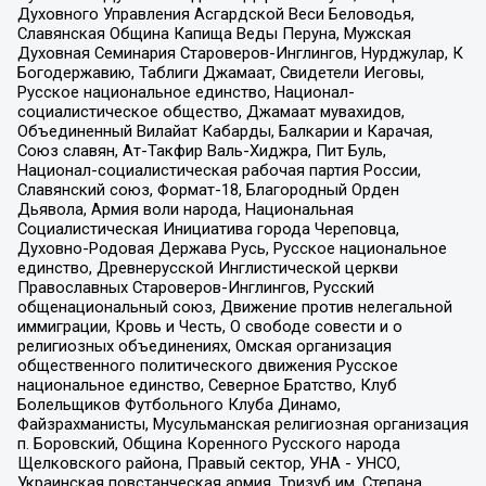
Духовного Управления Асгардской Веси Беловодья,
Славянская Община Капища Веды Перуна, Мужская
Духовная Семинария Староверов-Инглингов, Нурджулар, К
Богодержавию, Таблиги Джамаат, Свидетели Иеговы,
Русское национальное единство, Национал-
социалистическое общество, Джамаат мувахидов,
Объединенный Вилайат Кабарды, Балкарии и Карачая,
Союз славян, Ат-Такфир Валь-Хиджра, Пит Буль,
Национал-социалистическая рабочая партия России,
Славянский союз, Формат-18, Благородный Орден
Дьявола, Армия воли народа, Национальная
Социалистическая Инициатива города Череповца,
Духовно-Родовая Держава Русь, Русское национальное
единство, Древнерусской Инглистической церкви
Православных Староверов-Инглингов, Русский
общенациональный союз, Движение против нелегальной
иммиграции, Кровь и Честь, О свободе совести и о
религиозных объединениях, Омская организация
общественного политического движения Русское
национальное единство, Северное Братство, Клуб
Болельщиков Футбольного Клуба Динамо,
Файзрахманисты, Мусульманская религиозная организация
п. Боровский, Община Коренного Русского народа
Щелковского района, Правый сектор, УНА - УНСО,
Украинская повстанческая армия, Тризуб им. Степана