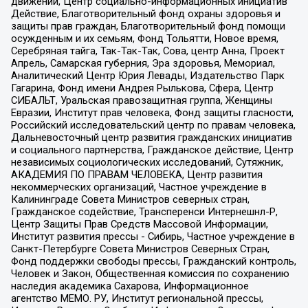
движений, Центр социально-информационных инициатив
Действие, Благотворительный фонд охраны здоровья и
защиты прав граждан, Благотворительный фонд помощи
осужденным и их семьям, Фонд Тольятти, Новое время,
Серебряная тайга, Так-Так-Так, Сова, центр Анна, Проект
Апрель, Самарская губерния, Эра здоровья, Мемориал,
Аналитический Центр Юрия Левады, Издательство Парк
Гагарина, Фонд имени Андрея Рылькова, Сфера, Центр
СИБАЛЬТ, Уральская правозащитная группа, Женщины
Евразии, Институт прав человека, Фонд защиты гласности,
Российский исследовательский центр по правам человека,
Дальневосточный центр развития гражданских инициатив
и социального партнерства, Гражданское действие, Центр
независимых социологических исследований, Сутяжник,
АКАДЕМИЯ ПО ПРАВАМ ЧЕЛОВЕКА, Центр развития
некоммерческих организаций, Частное учреждение в
Калининграде Совета Министров северных стран,
Гражданское содействие, Трансперенси Интернешнл-Р,
Центр Защиты Прав Средств Массовой Информации,
Институт развития прессы - Сибирь, Частное учреждение в
Санкт-Петербурге Совета Министров Северных Стран,
Фонд поддержки свободы прессы, Гражданский контроль,
Человек и Закон, Общественная комиссия по сохранению
наследия академика Сахарова, Информационное
агентство МЕМО. РУ, Институт региональной прессы,