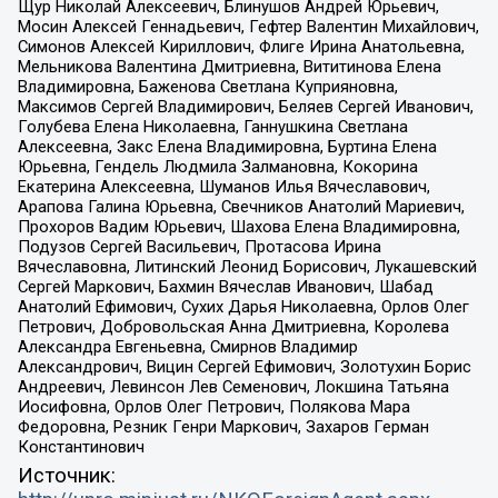
Щур Николай Алексеевич, Блинушов Андрей Юрьевич,
Мосин Алексей Геннадьевич, Гефтер Валентин Михайлович,
Симонов Алексей Кириллович, Флиге Ирина Анатольевна,
Мельникова Валентина Дмитриевна, Вититинова Елена
Владимировна, Баженова Светлана Куприяновна,
Максимов Сергей Владимирович, Беляев Сергей Иванович,
Голубева Елена Николаевна, Ганнушкина Светлана
Алексеевна, Закс Елена Владимировна, Буртина Елена
Юрьевна, Гендель Людмила Залмановна, Кокорина
Екатерина Алексеевна, Шуманов Илья Вячеславович,
Арапова Галина Юрьевна, Свечников Анатолий Мариевич,
Прохоров Вадим Юрьевич, Шахова Елена Владимировна,
Подузов Сергей Васильевич, Протасова Ирина
Вячеславовна, Литинский Леонид Борисович, Лукашевский
Сергей Маркович, Бахмин Вячеслав Иванович, Шабад
Анатолий Ефимович, Сухих Дарья Николаевна, Орлов Олег
Петрович, Добровольская Анна Дмитриевна, Королева
Александра Евгеньевна, Смирнов Владимир
Александрович, Вицин Сергей Ефимович, Золотухин Борис
Андреевич, Левинсон Лев Семенович, Локшина Татьяна
Иосифовна, Орлов Олег Петрович, Полякова Мара
Федоровна, Резник Генри Маркович, Захаров Герман
Константинович
Источник: