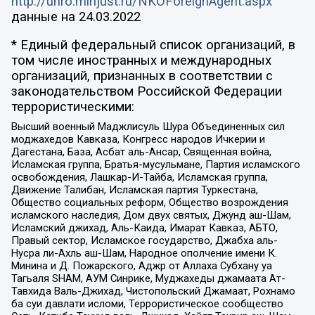
http://unro.minjust.ru/NKOForeignAgent.aspx
данные на
24.03.2022
* Единый федеральный список организаций, в
том числе иностранных и международных
организаций, признанных в соответствии с
законодательством Российской Федерации
террористическими:
Высший военный Маджлисуль Шура Объединенных сил
моджахедов Кавказа, Конгресс народов Ичкерии и
Дагестана, База, Асбат аль-Ансар, Священная война,
Исламская группа, Братья-мусульмане, Партия исламского
освобождения, Лашкар-И-Тайба, Исламская группа,
Движение Талибан, Исламская партия Туркестана,
Общество социальных реформ, Общество возрождения
исламского наследия, Дом двух святых, Джунд аш-Шам,
Исламский джихад, Аль-Каида, Имарат Кавказ, АБТО,
Правый сектор, Исламское государство, Джабха аль-
Нусра ли-Ахль аш-Шам, Народное ополчение имени К.
Минина и Д. Пожарского, Аджр от Аллаха Субхану уа
Тагьаля SHAM, АУМ Синрике, Муджахеды джамаата Ат-
Тавхида Валь-Джихад, Чистопольский Джамаат, Рохнамо
ба суи давлати исломи, Террористическое сообщество