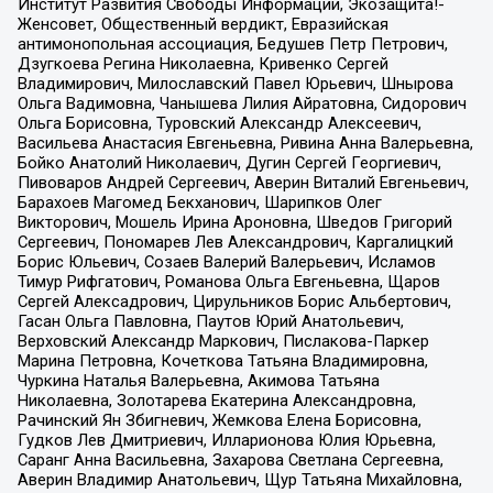
Институт Развития Свободы Информации, Экозащита!-
Женсовет, Общественный вердикт, Евразийская
антимонопольная ассоциация, Бедушев Петр Петрович,
Дзугкоева Регина Николаевна, Кривенко Сергей
Владимирович, Милославский Павел Юрьевич, Шнырова
Ольга Вадимовна, Чанышева Лилия Айратовна, Сидорович
Ольга Борисовна, Туровский Александр Алексеевич,
Васильева Анастасия Евгеньевна, Ривина Анна Валерьевна,
Бойко Анатолий Николаевич, Дугин Сергей Георгиевич,
Пивоваров Андрей Сергеевич, Аверин Виталий Евгеньевич,
Барахоев Магомед Бекханович, Шарипков Олег
Викторович, Мошель Ирина Ароновна, Шведов Григорий
Сергеевич, Пономарев Лев Александрович, Каргалицкий
Борис Юльевич, Созаев Валерий Валерьевич, Исламов
Тимур Рифгатович, Романова Ольга Евгеньевна, Щаров
Сергей Алексадрович, Цирульников Борис Альбертович,
Гасан Ольга Павловна, Паутов Юрий Анатольевич,
Верховский Александр Маркович, Пислакова-Паркер
Марина Петровна, Кочеткова Татьяна Владимировна,
Чуркина Наталья Валерьевна, Акимова Татьяна
Николаевна, Золотарева Екатерина Александровна,
Рачинский Ян Збигневич, Жемкова Елена Борисовна,
Гудков Лев Дмитриевич, Илларионова Юлия Юрьевна,
Саранг Анна Васильевна, Захарова Светлана Сергеевна,
Аверин Владимир Анатольевич, Щур Татьяна Михайловна,