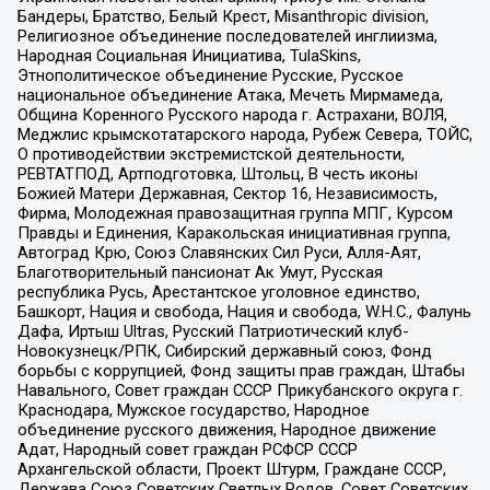
Бандеры, Братство, Белый Крест, Misanthropic division,
Религиозное объединение последователей инглиизма,
Народная Социальная Инициатива, TulaSkins,
Этнополитическое объединение Русские, Русское
национальное объединение Атака, Мечеть Мирмамеда,
Община Коренного Русского народа г. Астрахани, ВОЛЯ,
Меджлис крымскотатарского народа, Рубеж Севера, ТОЙС,
О противодействии экстремистской деятельности,
РЕВТАТПОД, Артподготовка, Штольц, В честь иконы
Божией Матери Державная, Сектор 16, Независимость,
Фирма, Молодежная правозащитная группа МПГ, Курсом
Правды и Единения, Каракольская инициативная группа,
Автоград Крю, Союз Славянских Сил Руси, Алля-Аят,
Благотворительный пансионат Ак Умут, Русская
республика Русь, Арестантское уголовное единство,
Башкорт, Нация и свобода, Нация и свобода, W.H.С., Фалунь
Дафа, Иртыш Ultras, Русский Патриотический клуб-
Новокузнецк/РПК, Сибирский державный союз, Фонд
борьбы с коррупцией, Фонд защиты прав граждан, Штабы
Навального, Совет граждан СССР Прикубанского округа г.
Краснодара, Мужское государство, Народное
объединение русского движения, Народное движение
Адат, Народный совет граждан РСФСР СССР
Архангельской области, Проект Штурм, Граждане СССР,
Держава Союз Советских Светлых Родов, Совет Советских