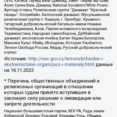
Сеть, Катиба Таухид валь-Джихад, Хайят Тахрир аш-Шам,
Ахлю Сунна Валь Джамаа, National Socialism/White Power,
Артподготовка, Религиозная группа “Джамаат “Красный
пахарь”, Колумбайн, Хатлонский джамаат, Мусульманская
религиозная группа п. Кушкуль г. Оренбург, Крымско-
татарский добровольческий батальон имени Номана
Челебиджихана, Азов, Партия исламского возрождения
Таджикистана, Народная самооборона, Дуббайский
джамаат, московская ячейка, Батал-Хаджи Белхороев,
Маньяки Культ Убийц, Молодёжь Которая Улыбается,
Легион Свобода России, Айдар, Русский добровольческий
корпус
Источник:
http://nac.gov.ru/terroristicheskie-i-
ekstremistskie-organizacii-i-materialy.html
данные
на
16.11.2023
* Перечень общественных объединений и
религиозных организаций в отношении
которых судом принято вступившее в
законную силу решение о ликвидации или
запрете деятельности:
Национал-большевистская партия, ВЕК РА, Рада земли
Кубанской Духовно Родовой Державы Русь, Община