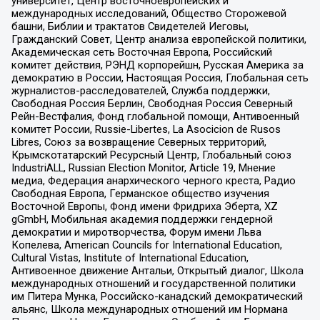
университет, Центр восточноевропейских и
международных исследований, Общество Сторожевой
башни, Библии и трактатов Свидетелей Иеговы,
Гражданский Совет, Центр анализа европейской политики,
Академическая сеть Восточная Европа, Российский
комитет действия, РЭНД корпорейшн, Русская Америка за
демократию в России, Настоящая Россия, Глобальная сеть
журналистов-расследователей, Служба поддержки,
Свободная Россия Берлин, Свободная Россия Северный
Рейн-Вестфалия, Фонд глобальной помощи, Антивоенный
комитет России, Russie-Libertes, La Asocicion de Rusos
Libres, Союз за возвращение Северных территорий,
Крымскотатарский Ресурсный Центр, Глобальный союз
IndustriALL, Russian Election Monitor, Article 19, Мнение
медиа, Федерация анархического черного креста, Радио
Свободная Европа, Германское общество изучения
Восточной Европы, Фонд имени Фридриха Эберта, XZ
gGmbH, Мобильная академия поддержки гендерной
демократии и миротворчества, Форум имени Льва
Копелева, American Councils for International Education,
Cultural Vistas, Institute of International Education,
Антивоенное движение Антальи, Открытый диалог, Школа
международных отношений и государственной политики
им Питера Мунка, Российско-канадский демократический
альянс, Школа международных отношений им Нормана