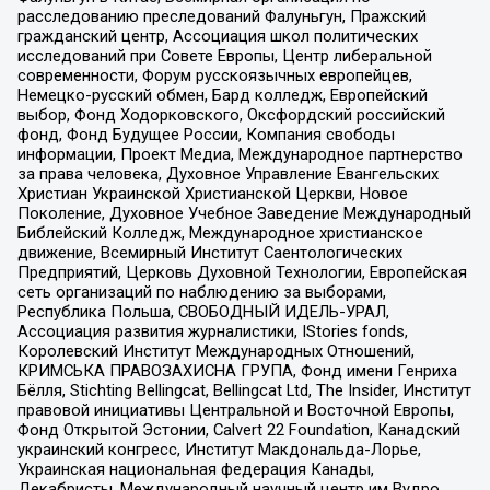
расследованию преследований Фалуньгун, Пражский
гражданский центр, Ассоциация школ политических
исследований при Совете Европы, Центр либеральной
современности, Форум русскоязычных европейцев,
Немецко-русский обмен, Бард колледж, Европейский
выбор, Фонд Ходорковского, Оксфордский российский
фонд, Фонд Будущее России, Компания свободы
информации, Проект Медиа, Международное партнерство
за права человека, Духовное Управление Евангельских
Христиан Украинской Христианской Церкви, Новое
Поколение, Духовное Учебное Заведение Международный
Библейский Колледж, Международное христианское
движение, Всемирный Институт Саентологических
Предприятий, Церковь Духовной Технологии, Европейская
сеть организаций по наблюдению за выборами,
Республика Польша, СВОБОДНЫЙ ИДЕЛЬ-УРАЛ,
Ассоциация развития журналистики, IStories fonds,
Королевский Институт Международных Отношений,
КРИМСЬКА ПРАВОЗАХИСНА ГРУПА, Фонд имени Генриха
Бёлля, Stichting Bellingcat, Bellingcat Ltd, The Insider, Институт
правовой инициативы Центральной и Восточной Европы,
Фонд Открытой Эстонии, Calvert 22 Foundation, Канадский
украинский конгресс, Институт Макдональда-Лорье,
Украинская национальная федерация Канады,
Декабристы, Международный научный центр им Вудро