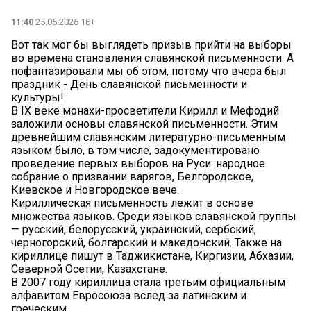
11:40
25.05.2026 16+
Вот так мог бы выглядеть призыв прийти на выборы
во времена становления славянской письменности. А
пофантазировали мы об этом, потому что вчера был
праздник - День славянской письменности и
культуры!
В IX веке монахи-просветители Кирилл и Мефодий
заложили основы славянской письменности. Этим
древнейшим славянским литературно-письменным
языком было, в том числе, задокументировано
проведение первых выборов на Руси: народное
собрание о призвании варягов, Белгородское,
Киевское и Новгородское вече.
Кириллическая письменность лежит в основе
множества языков. Среди языков славянской группы
— русский, белорусский, украинский, сербский,
черногорский, болгарский и македонский. Также на
кириллице пишут в Таджикистане, Киргизии, Абхазии,
Северной Осетии, Казахстане.
В 2007 году кириллица стала третьим официальным
алфавитом Евросоюза вслед за латинским и
греческим.