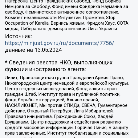
Патерсона, Центр Гражданских Свобод, Фонд Бориса
Немцова за Свободу, Фонд имени Фридриха Науманна за
свободу, Феминистское антивоенное сопротивление,
Комитет независимости Ингушетии, Прометей, Stop
Occupation of Karelia, Вернись живым, Фридом Хаус, СОТА
медиа, Либерально-демократическая Лига Украины
Источник:
https://minjust.gov.ru/ru/documents/7756/
данные на
13.05.2024
* Сведения реестра НКО, выполняющих
функции иностранного агента:
Лилит, Правозащитная группа Гражданин.Армия.Право,
Нижегородский центр немецкой и европейской культуры,
Центр гендерных исследований, Фонд защиты прав
граждан Штаб, Институт права и публичной политики,
Фонд борьбы с коррупцией, Альянс врачей,
НАСИЛИЮ.НЕТ, Мы против СПИДа, СВЕЧА, Гуманитарное
действие, Открытый Петербург, Лига Избирателей,
Правовая инициатива, Гражданский Союз, Хасдей
Ерушалаим, Центр поддержки и содействия развитию
средств массовой информации, Горячая Линия, В защиту
прав заключенных, Институт глобализации и социальных