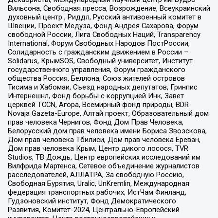
Вильсона, Свободная пресса, Возрождение, Всеукраинский
духовный центр , Риддл, Русский антивоенный комитет в
Швеции, Проект Медуза, Фонд Андрея Сахарова, Форум
свободной России, Лига Свободных Наций, Transparеncy
International, Форум Свободных Народов ПостРоссии,
Солидарность с гражданским движением в России –
Solidarus, КрымSOS, Свободный университет, Институт
государственного управления, Форум гражданского
общества Россия, Беллона, Союз жителей островов
Тисима и Хабомаи, Съезд народных депутатов, Гринпис
Интернешнл, Фонд борьбы с коррупцией Инк, Завет
церквей TCCN, Агора, Всемирный фонд природы, BDR
Novaja Gazeta-Europe, Алтай проект, Образовательный дом
прав человека Чернигов, Фонд Дом Прав Человека,
Белорусский дом прав человека имени Бориса Звозскова,
Дом прав человека Тбилиси, Дом прав человека Ереван,
Дом прав человека Крым, Центр дикого лосося, TVR
Studios, ТВ Дождь, Центр европейских исследований им
Вилфрида Мартенса, Сетевое объединение журналистов
расследователей, АЛЛАТРА, За свободную Россию,
Свободная Бурятия, Uralic, UnKremlin, Международная
федерация транспортных рабочих, ИстЧам Финланд,
Гудзоновский институт, Фонд Демократического
Развития, Комитет-2024, Центрально-Европейский