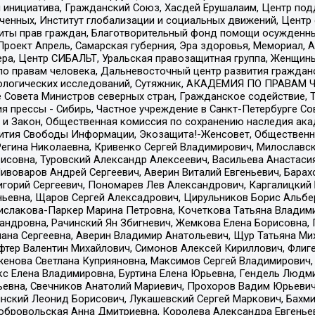
я инициатива, Гражданский Союз, Хасдей Ерушалаим, Центр по
юченных, Институт глобализации и социальных движений, Цент
ты прав граждан, Благотворительный фонд помощи осужденным
а, Проект Апрель, Самарская губерния, Эра здоровья, Мемориал
ера, Центр СИБАЛЬТ, Уральская правозащитная группа, Женщины
по правам человека, Дальневосточный центр развития гражданс
ологических исследований, Сутяжник, АКАДЕМИЯ ПО ПРАВАМ Ч
е Совета Министров северных стран, Гражданское содействие,
я прессы - Сибирь, Частное учреждение в Санкт-Петербурге С
 и Закон, Общественная комиссия по сохранению наследия ак
звития Свободы Информации, Экозащита!-Женсовет, Общественн
Регина Николаевна, Кривенко Сергей Владимирович, Милославс
совна, Туровский Александр Алексеевич, Васильева Анастасия
Пивоваров Андрей Сергеевич, Аверин Виталий Евгеньевич, Бара
горий Сергеевич, Пономарев Лев Александрович, Каргалицкий 
ньевна, Щаров Сергей Алексадрович, Цирульников Борис Альбер
ислакова-Паркер Марина Петровна, Кочеткова Татьяна Владими
сандровна, Рачинский Ян Збигневич, Жемкова Елена Борисовна,
лана Сергеевна, Аверин Владимир Анатольевич, Щур Татьяна М
фтер Валентин Михайлович, Симонов Алексей Кириллович, Флиг
женова Светлана Куприяновна, Максимов Сергей Владимирович, 
кс Елена Владимировна, Буртина Елена Юрьевна, Гендель Людм
евна, Свечников Анатолий Мариевич, Прохоров Вадим Юрьевич
инский Леонид Борисович, Лукашевский Сергей Маркович, Бахм
Добровольская Анна Дмитриевна, Королева Александра Евгенье