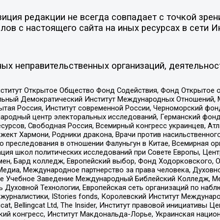
ция редакции не всегда совпадает с точкой зрени
ов с настоящего сайта на иных ресурсах в сети И
ых неправительственных организаций, деятельнос
ститут Открытое Общество Фонд Содействия, Фонд Открытое 
альный Демократический Институт Международных Отношений,
тая Россия, Институт современной России, Черноморский фонд
родный центр электоральных исследований, Германский фонд
рсов, Свободная Россия, Всемирный конгресс украинцев, Атла
ект Хармони, Родники дракона, Врачи против насильственного
ию преследования в отношении Фалуньгун в Китае, Всемирная о
ация школ политических исследований при Совете Европы, Цен
мен, Бард колледж, Европейский выбор, Фонд Ходорковского,
едиа, Международное партнерство за права человека, Духовно
ое Учебное Заведение Международный Библейский Колледж, М
ь Духовной Технологии, Европейская сеть организаций по наб
урналистики, IStories fonds, Королевский Институт Между
gcat, Bellingcat Ltd, The Insider, Институт правовой инициатив
инский конгресс, Институт Макдональда-Лорье, Украинская нац