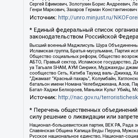
Сергей Ефимович, Золотухин Борис Андреевич, Л
Генри Маркович, Захаров Герман Константинович
Источник:
http://unro.minjust.ru/NKOFore
* Единый федеральный список организа
законодательством Российской Федера
Высший военный Маджлисуль Шура Объединенных с
Исламская группа, Братья-мусульмане, Партия ис
Общество социальных реформ, Общество возрожд
АБТО, Правый сектор, Исламское государство, Д
уа Тагьаля SHAM, АУМ Синрике, Муджахеды джама
сообщество Сеть, Катиба Таухид валь-Джихад, Хай
“Джамаат “Красный пахарь”, Колумбайн, Хатлонск
батальон имени Номана Челебиджихана, Азов, Па
Батал-Хаджи Белхороев, Маньяки Культ Убийц, М
Источник:
http://nac.gov.ru/terroristichesk
* Перечень общественных объединений 
силу решение о ликвидации или запрете
Национал-большевистская партия, ВЕК РА, Рада 
Славянская Община Капища Веды Перуна, Мужская
Русское национальное единство, Национал-социа