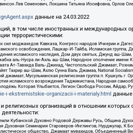
евинсон Лев Семенович, Локшина Татьяна Иосифовна, Орлов Ол
ignAgent.aspx
данные на
24.03.2022
ций, в том числе иностранных и международных ор
ции террористическими:
ил моджахедов Кавказа, Конгресс народов Ичкерии и Дагеста
ламского освобождения, Лашкар-И-Тайба, Исламская группа, Дв
ения исламского наследия, Дом двух святых, Джунд аш-Шам, 
жабха аль-Нусра ли-Ахль аш-Шам, Народное ополчение имени К.
ата Ат-Тавхида Валь-Джихад, Чистопольский Джамаат, Рохнам
ят Тахрир аш-Шам, Ахлю Сунна Валь Джамаа, National Socialism
ий джамаат, Мусульманская религиозная группа п. Кушкуль г. 
ртия исламского возрождения Таджикистана, Народная самооб
олодёжь Которая Улыбается, Легион Свобода России, Айдар, Р
ie-i-ekstremistskie-organizacii-i-materialy.html
данные
и религиозных организаций в отношении которых 
 деятельности:
земли Кубанской Духовно Родовой Державы Русь, Община Духо
 Духовная Семинария Староверов-Инглингов, Нурджулар, К Бо
листическое общество, Джамаат мувахидов, Объединенный Вил