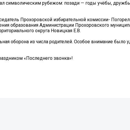
стал символическим рубежом: позади — годы учёбы, дружбы
дседатель Прохоровской избирательной комиссии- Погорело
ления образования Администрации Прохоровского муницип
ерриториального округа Новицкая Е.В.
ьная оборона из числа родителей. Особое внимание было 
праздником «Последнего звонка»!