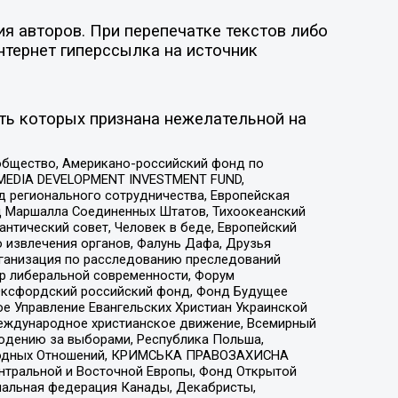
я авторов. При перепечатке текстов либо
нтернет гиперссылка на источник
ть которых признана нежелательной на
общество, Американо-российский фонд по
 MEDIA DEVELOPMENT INVESTMENT FUND,
 регионального сотрудничества, Европейская
 Маршалла Соединенных Штатов, Тихоокеанский
нтический совет, Человек в беде, Европейский
 извлечения органов, Фалунь Дафа, Друзья
рганизация по расследованию преследований
тр либеральной современности, Форум
 Оксфордский российский фонд, Фонд Будущее
е Управление Евангельских Христиан Украинской
еждународное христианское движение, Всемирный
людению за выборами, Республика Польша,
народных Отношений, КРИМСЬКА ПРАВОЗАХИСНА
ы Центральной и Восточной Европы, Фонд Открытой
иональная федерация Канады, Декабристы,