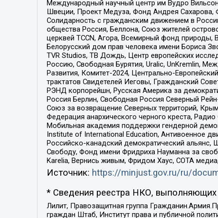
Международный научный центр им Вудро Вильсона
Швеции, Проект Медуза, Фонд Андрея Сахарова, Ф
Солидарность с гражданским движением в России 
общества Россия, Беллона, Союз жителей острово
церквей TCCN, Агора, Всемирный фонд природы, B
Белорусский дом прав человека имени Бориса Зво
TVR Studios, ТВ Дождь, Центр европейских иссл
Россию, Свободная Бурятия, Uralic, UnKremlin, 
Развития, Комитет-2024, Центрально-Европейски
трактатов Свидетелей Иеговы, Гражданский Совет
РЭНД корпорейшн, Русская Америка за демократи
Россия Берлин, Свободная Россия Северный Рейн-В
Союз за возвращение Северных территорий, Крымско
Федерация анархического черного креста, Радио
Мобильная академия поддержки гендерной демократи
Institute of International Education, Антивоенн
Российско-канадский демократический альянс, 
Свободу, Фонд имени Фридриха Науманна за свобо
Karelia, Вернись живым, Фридом Хаус, СОТА меди
Источник:
https://minjust.gov.ru/ru/doc
* Сведения реестра НКО, выполняющих 
Лилит, Правозащитная группа Гражданин.Армия.П
граждан Штаб, Институт права и публичной поли