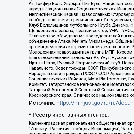
Ат-Такфир Валь-Хиджра, Пит Буль, Национал-соц
народа, Национальная Социалистическая Инициат
Инглистической церкви Православных Староверов
свободе совести и о религиозных объединениях,
Клуб Болельщиков Футбольного Клуба Динамо, Фа
Щелковского района, Правый сектор, УНА - УНСО, У
Религиозное объединение последователей инглии
объединение Атака, Мечеть Мирмамеда, Община К
противодействии экстремистской деятельности, 
Молодежная правозащитная группа МПГ, Курсом П
Благотворительный пансионат Ак Умут, Русская ре
Иртыш Ultras, Русский Патриотический клуб-Нов
Навального, Совет граждан СССР Прикубанского 
Народный совет граждан РСФСР СССР Архангельск
Социалистических Районов, Meta Platforms Inc, 
Комитет, Татарстанское Региональное Всетатар
Татарской Автономной Советской Социалистическ
Красноярского края, Этническое национальное о
Источник:
https://minjust.gov.ru/ru/doc
* Реестр иностранных агентов:
Калининградская региональная общественная организация "Экозащита!-Женсовет", Фонд содействия защите прав и свобод граждан "Общественный вердикт", Фонд "Институт Развития Свободы Информации", Частное учреждение "Информационное агентство МЕМО. РУ", Региональная общественная организация "Общественная комиссия по сохранению наследия академика Сахарова", Фонд поддержки свободы прессы, Санкт-Петербургская общественная правозащитная организация "Гражданский контроль", Межрегиональная общественная организация "Информационно-просветительский центр "Мемориал", Региональный Фонд "Центр Защиты Прав Средств Массовой Информации", с 05.12.2023 Фонд "Центр Защиты Прав Средств массовой информации", Региональная общественная благотворительная организация помощи беженцам и мигрантам "Гражданское содействие", Негосударственное образовательное учреждение дополнительного профессионального образования (повышение квалификации) специалистов "АКАДЕМИЯ ПО ПРАВАМ ЧЕЛОВЕКА", Свердловская региональная общественная организация "Сутяжник", Автономная некоммерческая организация "Центр независимых социологических исследований", Союз общественных объединений "Российский исследовательский центр по правам человека", Региональное общественное учреждение научно-информационный центр "МЕМОРИАЛ", Некоммерческая организация "Фонд защиты гласности", Автономная некоммерческая организация "Институт прав человека", Городская общественная организация "Екатеринбургское общество "МЕМОРИАЛ", Городская общественная организация "Рязанское историко-просветительское и правозащитное общество "Мемориал" (Рязанский Мемориал), Челябинский региональный орган общественной самодеятельности – женское общественное объединение "Женщины Евразии", Челябинский региональный орган общественной самодеятельности "Уральская правозащитная группа", Фонд содействия защите здоровья и социальной справедливости имени Андрея Рылькова, Автономная Некоммерческая Организация "Аналитический Центр Юрия Левады", Автономная некоммерческая организация социальной поддержки населения "Проект Апрель", Региональная общественная организация помощи женщинам и детям, находящимся в кризисной ситуации "Информационно-методический центр "Анна", Фонд содействия развитию массовых коммуникаций и правовому просвещению "Так-так-Так", Фонд содействия устойчивому развитию "Серебряная тайга", Свердловский региональный общественный фонд социальных проектов "Новое время", "Idel.Реалии", Кавказ.Реалии, Крым.Реалии, Телеканал Настоящее Время, Татаро-башкирская служба Радио Свобода (Azatliq Radiosi), Радио Свободная Европа/Радио Свобода (PCE/PC), "Сибирь.Реалии", "Фактограф", Благотворительный фонд помощи осужденным и их семьям, Автономная некоммерческая организация "Институт глобализации и социальных движений", Фонд "В защиту прав заключенных", Частное учреждение "Центр поддержки и содействия развитию средств массовой информации", Пензенский региональный общественный благотворительный фонд "Гражданский союз", "Север.Реалии", Некоммерческая организация Фонд "Правовая инициатива", 