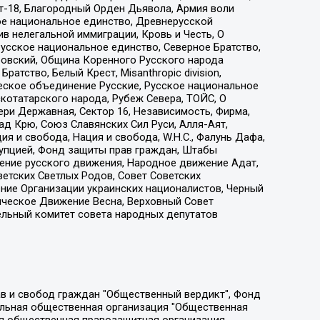
т-18, Благородный Орден Дьявола, Армия воли
ое национальное единство, Древнерусской
 нелегальной иммиграции, Кровь и Честь, О
усское национальное единство, Северное Братство,
ровский, Община Коренного Русского народа
атство, Белый Крест, Misanthropic division,
еское объединение Русские, Русское национальное
котатарского народа, Рубеж Севера, ТОЙС, О
ри Державная, Сектор 16, Независимость, Фирма,
д Крю, Союз Славянских Сил Руси, Алля-Аят,
я и свобода, Нация и свобода, W.H.С., Фалунь Дафа,
рупцией, Фонд защиты прав граждан, Штабы
ение русского движения, Народное движение Адат,
етских Светлых Родов, Совет Советских
ение Организации украинских националистов, Черный
ическое Движение Весна, Верховный Совет
ельный комитет совета народных депутатов
ции социально-правовых программ "Лилит", Дальневосточное общественное движение "Маяк", Санкт-Петербургская ЛГБТ-инициативная группа "Выход", Инициативная группа ЛГБТ+ "Реверс", Алексеев Андрей Викторович, Бекбулатова Таисия Львовна, Беляев Иван Михайлович, Владыкина Елена Сергеевна, Гельман Марат Александрович, Никульшина Вероника Юрьевна, Толоконникова Надежда Андреевна, Шендерович Виктор Анатольевич, Общество с ограниченной ответственностью "Данное сообщение", Общество с ограниченной ответственностью Издательский дом "Новая глава", Айнбиндер Александра Александровна, Московский комьюнити-центр для ЛГБТ+инициатив, Благотворительный фонд развития филантропии, Deutsche Welle (Германия, Kurt-Schumacher-Strasse 3, 53113 Bonn), Борзунова Мария Михайловна, Воробьев Виктор Викторович, Голубева Анна Львовна, Константинова Алла Михайловна, Малкова Ирина Владимировна, Мурадов Мурад Абдулгалимович, Осетинская Елизавета Николаевна, Понасенков Евгений Николаевич, Ганапольский Матвей Юрьевич, Киселев Евгений Алексеевич, Борухович Ирина Григорьевна, Дремин Иван Тимофеевич, Дубровский Дмитрий Викторович, Красноярская региональная общественная организация поддержки и развития альтернативных образовательных технологий и межкультурных коммуникаций "ИНТЕРРА", Маяковская Екатерина Алексеевна, Фейгин Марк Захарович, Филимонов Андрей Викторович, Дзугкоева Регина Николаевна, Доброхотов Роман Александрович, Дудь Юрий Александрович, Елкин Сергей Владимирович, Кругликов Кирилл Игоревич, Сабунаева Мария Леонидовна, Семенов Алексей Владимирович, Шаинян Карен Багратович, Шульман Екатерина Михайловна, Асафьев Артур Валерьевич, Вахштайн Виктор Семенович, Венедиктов Алексей Алексеевич, Лушникова Екатерина Евгеньевна, Волков Леонид Михайлович, Невзоров Александр Глебович, Пархоменко Сергей Борисович, Сироткин Ярослав Николаевич, Кара-Мурза Владимир Владимирович, Баранова Наталья Владимировна, Гозман Леонид Яковлевич, Кагарлицкий Борис Юльевич, Климарев Михаил Валерьевич, Милов Владимир Станиславович, Автономная некоммерческая организация Краснодарский центр современного искусства "Типография", Моргенштерн Алишер Тагирович, Соболь Любовь Эдуардовна, Общество с ограниченной ответственностью "ЛИЗА НОРМ", Каспаров Гарри Кимович, Ходорковский Михаил Борисович, Общество с ограниченной ответственностью "Апрельские тезисы", Данилович Ирина Брониславовна, Кашин Олег Владимирович, Петров Николай Владимирович, Пивоваров Алексей Владимирович, Соколов Михаил Владимирович, Цветкова Юлия Владимировна, Чичваркин Евгений Александрович, Комитет против пыток/Команда против пыток, Общество с ограниченной ответственностью "Первый научный", Общество с ограниченной ответственностью "Вертолет и ко", Белоцерковская Вероника Борисовна, Кац Максим Евгеньевич, Лазарева Татьяна Юрьевна, Шаведдинов Руслан Табризович, Яшин Илья Валерьевич, Общество с ограниченной ответственностью "Иноагент ААВ", Алешковский Дмитрий Петрович, Альбац Евгения Марковна, Быков Дмитрий Львович, Галямина Юлия Евгеньевна, Лойко Сергей Леонидович, Мартынов Кирилл Константинович, Медведев Сергей Александрович, Крашенинников Федор Геннадиевич, Гордеева Катерина Вл