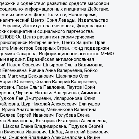
ддержки и содействия развитию средств массовой
р социально-информационных инициатив Действие,
 и их семьям, Фонд Тольятти, Новое время,
, Аналитический Центр Юрия Левады, Издательство
 Евразии, Институт прав человека, Фонд защиты
ких инициатив и социального партнерства,
ЕЛОВЕКА, Центр развития некоммерческих
 Трансперенси Интернешнл-Р, Центр Защиты Прав
овета Министров Северных Стран, Фонд поддержки
адемика Сахарова, Информационное агентство МЕМО.
ый вердикт, Евразийская антимонопольная
кий Павел Юрьевич, Шнырова Ольга Вадимовна,
 Евгеньевна, Ривина Анна Валерьевна, Бойко
хоев Магомед Бекханович, Шарипков Олег
Борис Юльевич, Созаев Валерий Валерьевич,
тович, Гасан Ольга Павловна, Паутов Юрий
ровна, Чуркина Наталья Валерьевна, Акимова
 Гудков Лев Дмитриевич, Илларионова Юлия
ихайловна, Щур Николай Алексеевич, Блинушов
е Ирина Анатольевна, Мельникова Валентина
Беляев Сергей Иванович, Голубева Елена
ила Залмановна, Кокорина Екатерина Алексеевна,
, Шахова Елена Владимировна, Подузов Сергей
ин Вячеслав Иванович, Шабад Анатолий Ефимович,
вна, Смирнов Владимир Александрович, Вицин