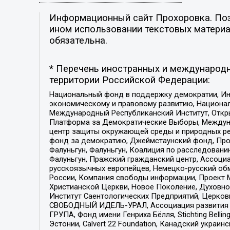
Информационный сайт Прохоровка. Пози
ином использовании текстовых материал
обязательна.
* Перечень иностранных и международн
территории Российской Федерации:
Национальный фонд в поддержку демократии, Ин
экономическому и правовому развитию, Национ
Международный Республиканский Институт, Откры
Платформа за Демократические Выборы, Междуна
центр защиты окружающей среды и природных ресу
фонд за демократию, Джеймстаунский фонд, Прож
Фалуньгун, Фалуньгун, Коалиция по расследован
Фалуньгун, Пражский гражданский центр, Ассоци
русскоязычных европейцев, Немецко-русский об
России, Компания свободы информации, Проект М
Христианской Церкви, Новое Поколение, Духовн
Институт Саентологических Предприятий, Церков
СВОБОДНЫЙ ИДЕЛЬ-УРАЛ, Ассоциация развития ж
ГРУПА, Фонд имени Генриха Бёлля, Stichting Bellin
Эстонии, Calvert 22 Foundation, Канадский укра