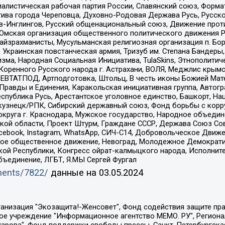
иалистическая рабочая партия России, Славянский союз, Форма
ива города Череповца, Духовно-Родовая Держава Русь, Русск
-Инглингов, Русский общенациональный союз, Движение против
 Омская организация общественного политического движения Р
йзрахманисты, Мусульманская религиозная организация п. Бо
краинская повстанческая армия, Тризуб им. Степана Бандеры, Бр
зма, Народная Социальная Инициатива, TulaSkins, Этнополитич
оренного Русского народа г. Астрахани, ВОЛЯ, Меджлис крымс
РЕВТАТПОД, Артподготовка, Штольц, В честь иконы Божией Мате
равды и Единения, Каракольская инициативная группа, Автогра
спублика Русь, Арестантское уголовное единство, Башкорт, Наци
окузнецк/РПК, Сибирский державный союз, Фонд борьбы с кор
округа г. Краснодара, Мужское государство, Народное объедин
ой области, Проект Штурм, Граждане СССР, Держава Союз Сов
Facebook, Instagram, WhatsApp, СИЧ-С14, Добровольческое Движ
ское общественное движение, Невоград, Молодежное Демократ
ой Республики, Конгресс ойрат-калмыцкого народа, Исполнит
бъединение, ЛГБТ, Я.МЫ Сергей Фургал
uments/7822/
данные на
03.05.2024
Общество с ограниченной ответственностью "Радио Свободная Европа/Радио Свобода", Чешское информационное агентство "MEDIUM-ORIENT", Красноярская региональная общественная организация "Мы против СПИДа", Камалягин Денис Николаевич, Маркелов Сергей Евгеньевич, Пономарев Лев Александрович, Савицкая Людмила Алексеевна, Автономная некоммерческая организация "Центр по работе с проблемой насилия "НАСИЛИЮ.НЕТ", Межрегиональный профессиональный союз работников здравоохранения "Альянс врачей", Юридическое лицо, зарегистрированное в Латвийской Республике, SIA "Medusa Project" (регистрационный номер 40103797863, дата регистрации 10.06.2014), Некоммерческая организация "Фонд по борьбе с коррупцией", Автономная некоммерческая организация "Институт права и публичной политики", Баданин Роман Сергеевич, Гликин Максим Александрович, Железнова Мария Михайловна, Лукьянова Юлия Сергеевна, Маетная Елизавета Витальевна, Маняхин Петр Борисович, Чуракова Ольга Владимировна, Ярош Юлия Петровна, Юридическое лицо "The Insider SIA", зарегистрированное в Риге, Латвийская Республика (дата регистрации 26.06.2015), являющееся администратором доменного имени интернет-издания "The Insider SIA", https://theins.ru, Постернак Алексей Евгеньевич, Рубин Михаил Аркадьевич, Анин Роман Александрович, Юридическое лицо Istories fonds, зарегистрированное в Латвийской Республике (регистрационный номер 50008295751, дата регистрации 24.02.2020), Великовский Дмитрий Александрович, Долинина Ирина Николаевна, Мароховская Алеся Алексеевна, Шлейнов Роман Юрьевич, Шмагун Олеся Валентиновна, Общество с ограниченной ответственностью "Альтаир 2021", Общество с ограниченной ответственностью "Вега 2021", Общество с ограниченной ответственностью "Главный редактор 2021", Общество с ограниченной ответственностью "Ромашки монолит", Важенков Артем Валерьевич, Ивановская областная общественная организация "Центр гендерных исследований", Гурман Юрий Альбертович, Медиапроект "ОВД-Инфо", Егоров Владимир Владимирович, Жилинский Владимир Александрович, Общество с ограниченной ответственностью "ЗП", Иванова София Юрьевна, Карезина Инна Павловна, Кильтау Екатерина Викторовна, Петров Алексей Викторович, Пискунов Сергей Евгеньевич, Смирнов Сергей Сергеевич, Тихонов Михаил Сергеевич, Общество с ограниченной ответственностью "ЖУРНАЛИСТ-ИНОСТРАННЫЙ АГЕНТ", Арапова Галина Юрьевна, Вольтская Татьяна Анатольевна, Американская компания "Mason G.E.S. Anonymous Foundation" (США), являющаяся владельцем интернет-издания https://mnews.world/, Компания "Stichting Bellingcat", зарегистрированная в Нидерландах (дата регистрации 11.07.2018), Захаров Андрей Вячеславович, Клепиковская Екатерина Дмитриевна, Общество с ограниченной ответственностью "МЕМО", Перл Роман Александрович, Симонов Евгений Алексеевич, Соловьева Елена Анатольевна, Сотников Даниил Владимирович, Сурначева Елизавета Дмитриевна, Автономная некоммерческая организация по защите прав человека и информированию населения "Якутия – Наше Мнение", Общество с ограниченной ответственностью "Москоу диджитал медиа", с 26.01.2023 Общество с ограниченной ответственностью "Чайка Белые сады", Ветошкина Валерия Валерьевна, Заговора Максим Александрович, Межрегиональное общественное движение "Российская ЛГБТ - сеть", Оленичев Максим Владимирович, Павлов Иван Юрьевич, Скворцова Елена Сергеевна, Общество с ограниченной ответственностью "Как бы инагент", Кочетков Игорь Викторович, Общество с ограниченной ответственностью "Честные выборы", Еланчик Олег Александрович, Общество с ограниченной ответственностью "Нобелевский призыв", Гималова Регина Эмилевна, Григорьев Андрей Валерьевич, Григорьева Алина Александровна, Ассоциация по содействию защите прав призывников, альтернативнослужащих и военнослужащих "Правозащитная группа "Гражданин.Армия.Право", Хисамова Регина Фаритовна, Автономная некоммерческая организация по реализа