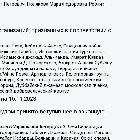
ег Петрович, Полякова Мара Федоровна, Резник
ганизаций, признанных в соответствии с
на, База, Асбат аль-Ансар, Священная война,
ижение Талибан, Исламская партия Туркестана,
Исламский джихад, Аль-Каида, Имарат Кавказ,
 Минина и Д. Пожарского, Аджр от Аллаха Субхану
о ба суи давлати исломи, Террористическое
/White Power, Артподготовка, Религиозная группа
Оренбург, Крымско-татарский добровольческий
орона, Дуббайский джамаат, московская ячейка,
усский добровольческий корпус
 на
16.11.2023
судом принято вступившее в законную
вного Управления Асгардской Веси Беловодья,
годержавию, Таблиги Джамаат, Свидетели Иеговы,
айат Кабарды, Балкарии и Карачая, Союз славян,