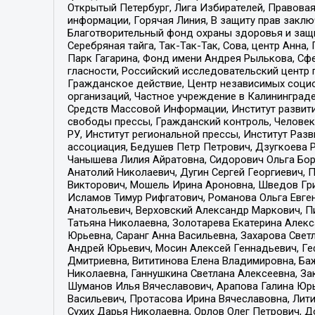
Открытый Петербург, Лига Избирателей, Правова
информации, Горячая Линия, В защиту прав закл
Благотворительный фонд охраны здоровья и защи
Серебряная тайга, Так-Так-Так, Сова, центр Анн
Парк Гагарина, Фонд имени Андрея Рылькова, Сф
гласности, Российский исследовательский центр 
Гражданское действие, Центр независимых соци
организаций, Частное учреждение в Калининград
Средств Массовой Информации, Институт развити
свободы прессы, Гражданский контроль, Человек
РУ, Институт региональной прессы, Институт Ра
ассоциация, Бедушев Петр Петрович, Дзугкоева 
Чанышева Лилия Айратовна, Сидорович Ольга Бори
Анатолий Николаевич, Дугин Сергей Георгиевич, 
Викторович, Мошель Ирина Ароновна, Шведов Гри
Исламов Тимур Рифгатович, Романова Ольга Евге
Анатольевич, Верховский Александр Маркович, П
Татьяна Николаевна, Золотарева Екатерина Алек
Юрьевна, Саранг Анна Васильевна, Захарова Свет
Андрей Юрьевич, Мосин Алексей Геннадьевич, Ге
Дмитриевна, Вититинова Елена Владимировна, Ба
Николаевна, Ганнушкина Светлана Алексеевна, За
Шуманов Илья Вячеславович, Арапова Галина Юрь
Васильевич, Протасова Ирина Вячеславовна, Лит
Сухих Дарья Николаевна, Орлов Олег Петрович, 