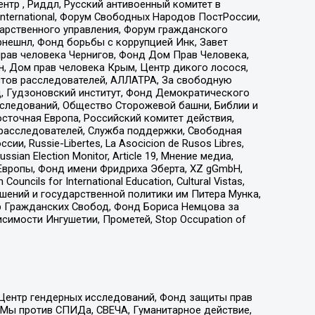
тр , Риддл, Русский антивоенный комитет в
nternational, Форум Свободных Народов ПостРоссии,
дарственного управления, Форум гражданского
рнешнл, Фонд борьбы с коррупцией Инк, Завет
прав человека Чернигов, Фонд Дом Прав Человека,
н, Дом прав человека Крым, Центр дикого лосося,
стов расследователей, АЛЛАТРА, За свободную
д, Гудзоновский институт, Фонд Демократического
сследований, Общество Сторожевой башни, Библии и
сточная Европа, Российский комитет действия,
-расследователей, Служба поддержки, Свободная
 Russie-Libertes, La Asocicion de Rusos Libres,
an Election Monitor, Article 19, Мнение медиа,
Европы, Фонд имени Фридриха Эберта, XZ gGmbH,
ls for International Education, Cultural Vistas,
ошений и государственной политики им Питера Мунка,
 Гражданских Свобод, Фонд Бориса Немцова за
имости Ингушетии, Прометей, Stop Occupation of
 Центр гендерных исследований, Фонд защиты прав
 Мы против СПИДа, СВЕЧА, Гуманитарное действие,