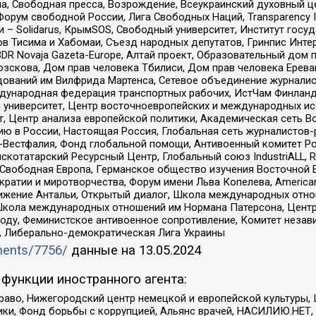
, Свободная пресса, Возрождение, Всеукраинский духовный цен
орум свободной России, Лига Свободных Наций, Transparеncy I
– Solidarus, КрымSOS, Свободный университет, Институт госу
в Тисима и Хабомаи, Съезд народных депутатов, Гринпис Инте
DR Novaja Gazeta-Europe, Алтай проект, Образовательный дом 
зскова, Дом прав человека Тбилиси, Дом прав человека Ерева
едований им Вилфрида Мартенса, Сетевое объединение журнали
Международная федерация транспортных рабочих, ИстЧам Финлан
й университет, Центр восточноевропейских и международных и
, Центр анализа европейской политики, Академическая сеть Во
ю в России, Настоящая Россия, Глобальная сеть журналистов
естфалия, Фонд глобальной помощи, Антивоенный комитет России,
татарский Ресурсный Центр, Глобальный союз IndustriALL, Russi
 Свободная Европа, Германское общество изучения Восточной 
и и миротворчества, Форум имени Льва Копелева, American Counci
ое движение Антальи, Открытый диалог, Школа международных отн
Школа международных отношений им Нормана Патерсона, Центр
ду, Феминистское антивоенное сопротивление, Комитет независ
а, Либерально-демократическая Лига Украины
uments/7756/
данные на
13.05.2024
функции иностранного агента:
раво, Нижегородский центр немецкой и европейской культуры,
тики, Фонд борьбы с коррупцией, Альянс врачей, НАСИЛИЮ.НЕТ,