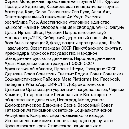
Фирма, Молодежная правозащитная группа МПГ, Курсом
Правды и Единения, Каракольская инициативная группа,
Автоград Крю, Союз Славянских Сил Руси, Алля-Аят,
Благотворительный пансионат Ак Умут, Русская
республика Русь, Арестантское уголовное единство,
Башкорт, Нация и свобода, Нация и свобода, W.H.С., Фалунь
Дафа, Иртыш Ultras, Русский Патриотический клуб-
Новокузнецк/РПК, Сибирский державный союз, Фонд
борьбы с коррупцией, Фонд защиты прав граждан, Штабы
Навального, Совет граждан СССР Прикубанского округа г.
Краснодара, Мужское государство, Народное
объединение русского движения, Народное движение
Адат, Народный совет граждан РСФСР СССР
Архангельской области, Проект Штурм, Граждане СССР,
Держава Союз Советских Светлых Родов, Совет Советских
Социалистических Районов, Meta Platforms Inc, Facebook,
Instagram, WhatsApp, СИЧ-С14, Добровольческое
Движение Организации украинских националистов, Черный
Комитет, Татарстанское Региональное Всетатарское
общественное движение, Невоград, Молодежное
Демократическое Движение Весна, Верховный Совет
Татарской Автономной Советской Социалистической
Республики, Конгресс ойрат-калмыцкого народа,
Исполнительный комитет совета народных депутатов
Красноярского края, Этническое национальное