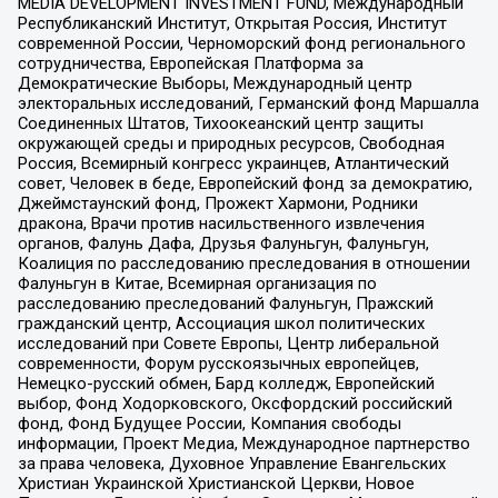
MEDIA DEVELOPMENT INVESTMENT FUND, Международный
Республиканский Институт, Открытая Россия, Институт
современной России, Черноморский фонд регионального
сотрудничества, Европейская Платформа за
Демократические Выборы, Международный центр
электоральных исследований, Германский фонд Маршалла
Соединенных Штатов, Тихоокеанский центр защиты
окружающей среды и природных ресурсов, Свободная
Россия, Всемирный конгресс украинцев, Атлантический
совет, Человек в беде, Европейский фонд за демократию,
Джеймстаунский фонд, Прожект Хармони, Родники
дракона, Врачи против насильственного извлечения
органов, Фалунь Дафа, Друзья Фалуньгун, Фалуньгун,
Коалиция по расследованию преследования в отношении
Фалуньгун в Китае, Всемирная организация по
расследованию преследований Фалуньгун, Пражский
гражданский центр, Ассоциация школ политических
исследований при Совете Европы, Центр либеральной
современности, Форум русскоязычных европейцев,
Немецко-русский обмен, Бард колледж, Европейский
выбор, Фонд Ходорковского, Оксфордский российский
фонд, Фонд Будущее России, Компания свободы
информации, Проект Медиа, Международное партнерство
за права человека, Духовное Управление Евангельских
Христиан Украинской Христианской Церкви, Новое