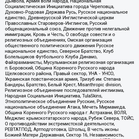
Дьявола, Армия воли народа, Национальная
Социалистическая Инициатива города Череповца,
Духовно-Родовая Держава Русь, Русское национальное
единство, Древнерусской Инглистической церкви
Православных Староверов-Инглингов, Русский
общенациональный союз, Движение против нелегальной
иммиграции, Кровь и Честь, О свободе совести и о
религиозных объединениях, Омская организация
общественного политического движения Русское
национальное единство, Северное Братство, Клуб
Болельщиков Футбольного Клуба Динамо,
Файзрахманисты, Мусульманская религиозная организация
п. Боровский, Община Коренного Русского народа
Щелковского района, Правый сектор, УНА - УНСО,
Украинская повстанческая армия, Тризуб им. Степана
Бандеры, Братство, Белый Крест, Misanthropic division,
Религиозное объединение последователей инглиизма,
Народная Социальная Инициатива, TulaSkins,
Этнополитическое объединение Русские, Русское
национальное объединение Атака, Мечеть Мирмамеда,
Община Коренного Русского народа г. Астрахани, ВОЛЯ,
Меджлис крымскотатарского народа, Рубеж Севера, ТОЙС,
О противодействии экстремистской деятельности,
РЕВТАТПОД, Артподготовка, Штольц, В честь иконы
Божией Матери Державная, Сектор 16, Независимость,