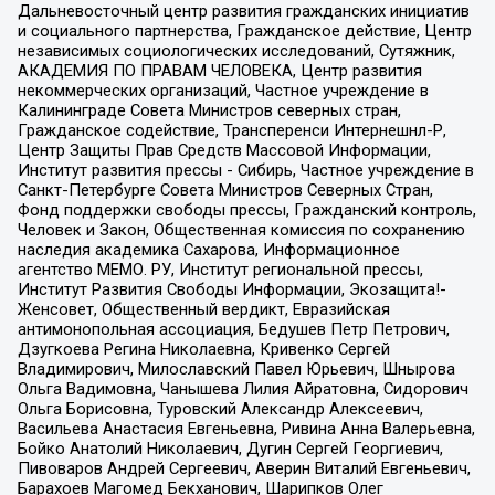
Дальневосточный центр развития гражданских инициатив
и социального партнерства, Гражданское действие, Центр
независимых социологических исследований, Сутяжник,
АКАДЕМИЯ ПО ПРАВАМ ЧЕЛОВЕКА, Центр развития
некоммерческих организаций, Частное учреждение в
Калининграде Совета Министров северных стран,
Гражданское содействие, Трансперенси Интернешнл-Р,
Центр Защиты Прав Средств Массовой Информации,
Институт развития прессы - Сибирь, Частное учреждение в
Санкт-Петербурге Совета Министров Северных Стран,
Фонд поддержки свободы прессы, Гражданский контроль,
Человек и Закон, Общественная комиссия по сохранению
наследия академика Сахарова, Информационное
агентство МЕМО. РУ, Институт региональной прессы,
Институт Развития Свободы Информации, Экозащита!-
Женсовет, Общественный вердикт, Евразийская
антимонопольная ассоциация, Бедушев Петр Петрович,
Дзугкоева Регина Николаевна, Кривенко Сергей
Владимирович, Милославский Павел Юрьевич, Шнырова
Ольга Вадимовна, Чанышева Лилия Айратовна, Сидорович
Ольга Борисовна, Туровский Александр Алексеевич,
Васильева Анастасия Евгеньевна, Ривина Анна Валерьевна,
Бойко Анатолий Николаевич, Дугин Сергей Георгиевич,
Пивоваров Андрей Сергеевич, Аверин Виталий Евгеньевич,
Барахоев Магомед Бекханович, Шарипков Олег