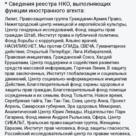
* Сведения реестра НКО, выполняющих
функции иностранного агента:
Лилит, Правозащитная группа Гражданин.Армия.Право,
Нижегородский центр немецкой и европейской культуры,
Центр гендерных исследований, Фонд защиты прав
граждан Штаб, Институт права и публичной политики,
Фонд борьбы с коррупцией, Альянс врачей,
НАСИЛИЮ.НЕТ, Мы против СПИДа, СВЕЧА, Гуманитарное
действие, Открытый Петербург, Лига Избирателей,
Правовая инициатива, Гражданский Союз, Хасдей
Ерушалаим, Центр поддержки и содействия развитию
средств массовой информации, Горячая Линия, В защиту
прав заключенных, Институт глобализации и социальных
движений, Центр социально-информационных инициатив
Действие, Благотворительный фонд охраны здоровья и
защиты прав граждан, Благотворительный фонд помощи
осужденным и их семьям, Фонд Тольятти, Новое время,
Серебряная тайга, Так-Так-Так, Сова, центр Анна, Проект
Апрель, Самарская губерния, Эра здоровья, Мемориал,
Аналитический Центр Юрия Левады, Издательство Парк
Гагарина, Фонд имени Андрея Рылькова, Сфера, Центр
СИБАЛЬТ, Уральская правозащитная группа, Женщины
Евразии, Институт прав человека, Фонд защиты гласности,
Российский исследовательский центр по правам человека,