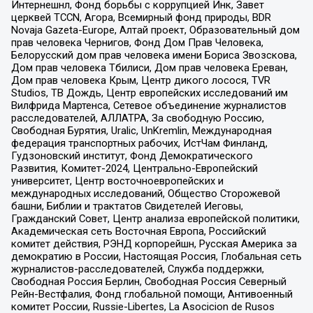
Интернешнл, Фонд борьбы с коррупцией Инк, Завет
церквей TCCN, Агора, Всемирный фонд природы, BDR
Novaja Gazeta-Europe, Алтай проект, Образовательный дом
прав человека Чернигов, Фонд Дом Прав Человека,
Белорусский дом прав человека имени Бориса Звозскова,
Дом прав человека Тбилиси, Дом прав человека Ереван,
Дом прав человека Крым, Центр дикого лосося, TVR
Studios, ТВ Дождь, Центр европейских исследований им
Вилфрида Мартенса, Сетевое объединение журналистов
расследователей, АЛЛАТРА, За свободную Россию,
Свободная Бурятия, Uralic, UnKremlin, Международная
федерация транспортных рабочих, ИстЧам Финланд,
Гудзоновский институт, Фонд Демократического
Развития, Комитет-2024, Центрально-Европейский
университет, Центр восточноевропейских и
международных исследований, Общество Сторожевой
башни, Библии и трактатов Свидетелей Иеговы,
Гражданский Совет, Центр анализа европейской политики,
Академическая сеть Восточная Европа, Российский
комитет действия, РЭНД корпорейшн, Русская Америка за
демократию в России, Настоящая Россия, Глобальная сеть
журналистов-расследователей, Служба поддержки,
Свободная Россия Берлин, Свободная Россия Северный
Рейн-Вестфалия, Фонд глобальной помощи, Антивоенный
комитет России, Russie-Libertes, La Asocicion de Rusos