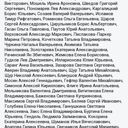
Викторович, Мошель Ирина Ароновна, Шведов Григорий
Сергеевич, Пономарев Лев Александрович, Каргалицкий
Борис Юльевич, Созаев Валерий Валерьевич, Исламов
Тимур Рифгатович, Романова Ольга Евгеньевна, Щаров
Сергей Алексадрович, Цирульников Борис Альбертович,
Гасан Ольга Павловна, Паутов Юрий Анатольевич,
Верховский Александр Маркович, Пислакова-Паркер
Марина Петровна, Кочеткова Татьяна Владимировна,
Чуркина Наталья Валерьевна, Акимова Татьяна
Николаевна, Золотарева Екатерина Александровна,
Рачинский Ян Збигневич, Жемкова Елена Борисовна,
Гудков Лев Дмитриевич, Илларионова Юлия Юрьевна,
Саранг Анна Васильевна, Захарова Светлана Сергеевна,
Аверин Владимир Анатольевич, Щур Татьяна Михайловна,
Щур Николай Алексеевич, Блинушов Андрей Юрьевич,
Мосин Алексей Геннадьевич, Гефтер Валентин Михайлович,
Симонов Алексей Кириллович, Флиге Ирина Анатольевна,
Мельникова Валентина Дмитриевна, Вититинова Елена
Владимировна, Баженова Светлана Куприяновна,
Максимов Сергей Владимирович, Беляев Сергей Иванович,
Голубева Елена Николаевна, Ганнушкина Светлана
Алексеевна, Закс Елена Владимировна, Буртина Елена
Юрьевна, Гендель Людмила Залмановна, Кокорина
Екатерина Алексеевна, Шуманов Илья Вячеславович,
Арапова Галина Юрьевна, Свечников Анатолий Мариевич,