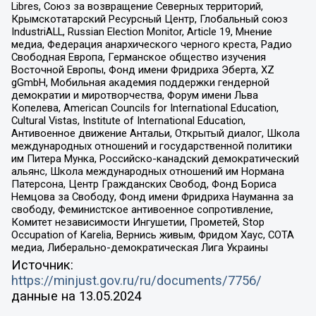
Libres, Союз за возвращение Северных территорий,
Крымскотатарский Ресурсный Центр, Глобальный союз
IndustriALL, Russian Election Monitor, Article 19, Мнение
медиа, Федерация анархического черного креста, Радио
Свободная Европа, Германское общество изучения
Восточной Европы, Фонд имени Фридриха Эберта, XZ
gGmbH, Мобильная академия поддержки гендерной
демократии и миротворчества, Форум имени Льва
Копелева, American Councils for International Education,
Cultural Vistas, Institute of International Education,
Антивоенное движение Антальи, Открытый диалог, Школа
международных отношений и государственной политики
им Питера Мунка, Российско-канадский демократический
альянс, Школа международных отношений им Нормана
Патерсона, Центр Гражданских Свобод, Фонд Бориса
Немцова за Свободу, Фонд имени Фридриха Науманна за
свободу, Феминистское антивоенное сопротивление,
Комитет независимости Ингушетии, Прометей, Stop
Occupation of Karelia, Вернись живым, Фридом Хаус, СОТА
медиа, Либерально-демократическая Лига Украины
Источник:
https://minjust.gov.ru/ru/documents/7756/
данные на
13.05.2024