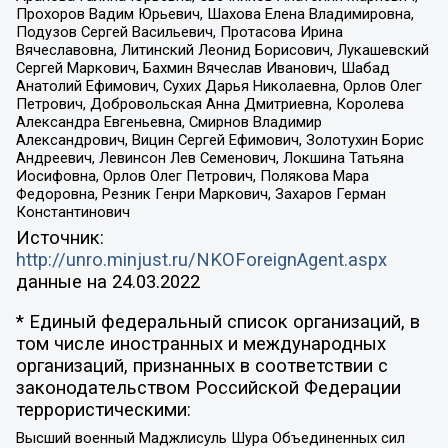
Прохоров Вадим Юрьевич, Шахова Елена Владимировна,
Подузов Сергей Васильевич, Протасова Ирина
Вячеславовна, Литинский Леонид Борисович, Лукашевский
Сергей Маркович, Бахмин Вячеслав Иванович, Шабад
Анатолий Ефимович, Сухих Дарья Николаевна, Орлов Олег
Петрович, Добровольская Анна Дмитриевна, Королева
Александра Евгеньевна, Смирнов Владимир
Александрович, Вицин Сергей Ефимович, Золотухин Борис
Андреевич, Левинсон Лев Семенович, Локшина Татьяна
Иосифовна, Орлов Олег Петрович, Полякова Мара
Федоровна, Резник Генри Маркович, Захаров Герман
Константинович
Источник:
http://unro.minjust.ru/NKOForeignAgent.aspx
данные на
24.03.2022
* Единый федеральный список организаций, в
том числе иностранных и международных
организаций, признанных в соответствии с
законодательством Российской Федерации
террористическими:
Высший военный Маджлисуль Шура Объединенных сил