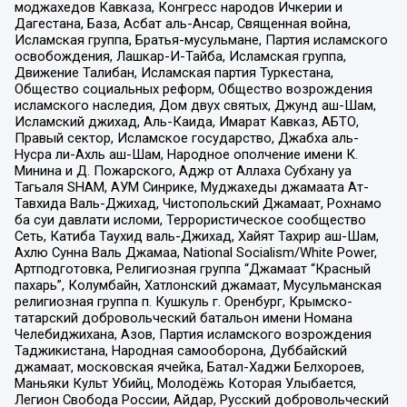
моджахедов Кавказа, Конгресс народов Ичкерии и
Дагестана, База, Асбат аль-Ансар, Священная война,
Исламская группа, Братья-мусульмане, Партия исламского
освобождения, Лашкар-И-Тайба, Исламская группа,
Движение Талибан, Исламская партия Туркестана,
Общество социальных реформ, Общество возрождения
исламского наследия, Дом двух святых, Джунд аш-Шам,
Исламский джихад, Аль-Каида, Имарат Кавказ, АБТО,
Правый сектор, Исламское государство, Джабха аль-
Нусра ли-Ахль аш-Шам, Народное ополчение имени К.
Минина и Д. Пожарского, Аджр от Аллаха Субхану уа
Тагьаля SHAM, АУМ Синрике, Муджахеды джамаата Ат-
Тавхида Валь-Джихад, Чистопольский Джамаат, Рохнамо
ба суи давлати исломи, Террористическое сообщество
Сеть, Катиба Таухид валь-Джихад, Хайят Тахрир аш-Шам,
Ахлю Сунна Валь Джамаа, National Socialism/White Power,
Артподготовка, Религиозная группа “Джамаат “Красный
пахарь”, Колумбайн, Хатлонский джамаат, Мусульманская
религиозная группа п. Кушкуль г. Оренбург, Крымско-
татарский добровольческий батальон имени Номана
Челебиджихана, Азов, Партия исламского возрождения
Таджикистана, Народная самооборона, Дуббайский
джамаат, московская ячейка, Батал-Хаджи Белхороев,
Маньяки Культ Убийц, Молодёжь Которая Улыбается,
Легион Свобода России, Айдар, Русский добровольческий