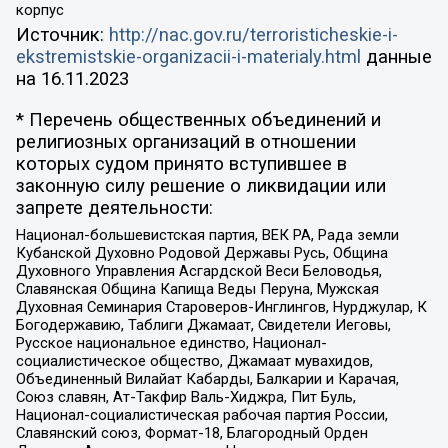
корпус
Источник:
http://nac.gov.ru/terroristicheskie-i-
ekstremistskie-organizacii-i-materialy.html
данные
на
16.11.2023
* Перечень общественных объединений и
религиозных организаций в отношении
которых судом принято вступившее в
законную силу решение о ликвидации или
запрете деятельности:
Национал-большевистская партия, ВЕК РА, Рада земли
Кубанской Духовно Родовой Державы Русь, Община
Духовного Управления Асгардской Веси Беловодья,
Славянская Община Капища Веды Перуна, Мужская
Духовная Семинария Староверов-Инглингов, Нурджулар, К
Богодержавию, Таблиги Джамаат, Свидетели Иеговы,
Русское национальное единство, Национал-
социалистическое общество, Джамаат мувахидов,
Объединенный Вилайат Кабарды, Балкарии и Карачая,
Союз славян, Ат-Такфир Валь-Хиджра, Пит Буль,
Национал-социалистическая рабочая партия России,
Славянский союз, Формат-18, Благородный Орден