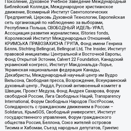
Поколение, Духовное Учебное Заведение Международный
Библейский Колледж, Международное христианское
движение, Всемирный Институт Саентологических
Предприятий, Церковь Духовной Технологии, Европейская
сеть организаций по наблюдению за выборами,
Республика Польша, СВОБОДНЫЙ ИДЕЛЬ-УРАЛ,
Ассоциация развития журналистики, IStories fonds,
Королевский Институт Международных Отношений,
КРИМСЬКА ПРАВОЗАХИСНА ГРУПА, Фонд имени Генриха
Бёлля, Stichting Bellingcat, Bellingcat Ltd, The Insider, Институт
правовой инициативы Центральной и Восточной Европы,
Фонд Открытой Эстонии, Calvert 22 Foundation, Канадский
украинский конгресс, Институт Макдональда-Лорье,
Украинская национальная федерация Канады,
Декабристы, Международный научный центр им Вудро
Вильсона, Свободная пресса, Возрождение, Всеукраинский
духовный центр , Риддл, Русский антивоенный комитет в
Швеции, Проект Медуза, Фонд Андрея Сахарова, Форум
свободной России, Лига Свободных Наций, Transparеncy
International, Форум Свободных Народов ПостРоссии,
Солидарность с гражданским движением в России –
Solidarus, КрымSOS, Свободный университет, Институт
государственного управления, Форум гражданского
общества Россия, Беллона, Союз жителей островов
Тисима и Хабомаи, Съезд народных депутатов, Гринпис