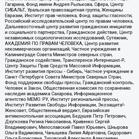
Гагарина, Фонд имени Андрея Рылькова, Сфера, Центр
СИБАЛЬТ, Уральская правозащитная группа, Женщины
Евразии, Институт прав человека, Фонд защиты гласности,
Российский исследовательский центр по правам человека,
Дальневосточный центр развития гражданских инициатив
и социального партнерства, Гражданское действие, Центр
независимых социологических исследований, Сутяжник,
АКАДЕМИЯ ПО ПРАВАМ ЧЕЛОВЕКА, Центр развития
некоммерческих организаций, Частное учреждение в
Калининграде Совета Министров северных стран,
Гражданское содействие, Трансперенси Интернешнл-Р,
Центр Защиты Прав Средств Массовой Информации,
Институт развития прессы - Сибирь, Частное учреждение в
Санкт-Петербурге Совета Министров Северных Стран,
Фонд поддержки свободы прессы, Гражданский контроль,
Человек и Закон, Общественная комиссия по сохранению
наследия академика Сахарова, Информационное
агентство МЕМО. РУ, Институт региональной прессы,
Институт Развития Свободы Информации, Экозащита!-
Женсовет, Общественный вердикт, Евразийская
антимонопольная ассоциация, Бедушев Петр Петрович,
Дзугкоева Регина Николаевна, Кривенко Сергей
Владимирович, Милославский Павел Юрьевич, Шнырова
Ольга Вадимовна, Чанышева Лилия Айратовна, Сидорович
Ольга Борисовна, Туровский Александр Алексеевич,