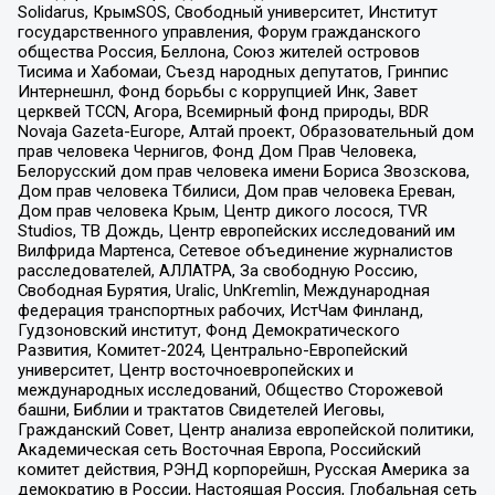
Solidarus, КрымSOS, Свободный университет, Институт
государственного управления, Форум гражданского
общества Россия, Беллона, Союз жителей островов
Тисима и Хабомаи, Съезд народных депутатов, Гринпис
Интернешнл, Фонд борьбы с коррупцией Инк, Завет
церквей TCCN, Агора, Всемирный фонд природы, BDR
Novaja Gazeta-Europe, Алтай проект, Образовательный дом
прав человека Чернигов, Фонд Дом Прав Человека,
Белорусский дом прав человека имени Бориса Звозскова,
Дом прав человека Тбилиси, Дом прав человека Ереван,
Дом прав человека Крым, Центр дикого лосося, TVR
Studios, ТВ Дождь, Центр европейских исследований им
Вилфрида Мартенса, Сетевое объединение журналистов
расследователей, АЛЛАТРА, За свободную Россию,
Свободная Бурятия, Uralic, UnKremlin, Международная
федерация транспортных рабочих, ИстЧам Финланд,
Гудзоновский институт, Фонд Демократического
Развития, Комитет-2024, Центрально-Европейский
университет, Центр восточноевропейских и
международных исследований, Общество Сторожевой
башни, Библии и трактатов Свидетелей Иеговы,
Гражданский Совет, Центр анализа европейской политики,
Академическая сеть Восточная Европа, Российский
комитет действия, РЭНД корпорейшн, Русская Америка за
демократию в России, Настоящая Россия, Глобальная сеть