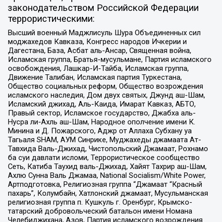
законодательством Российской Федерации
террористическими:
Высший военный Маджлисуль Шура Объединенных сил
моджахедов Кавказа, Конгресс народов Ичкерии и
Дагестана, База, Асбат аль-Ансар, Священная война,
Исламская группа, Братья-мусульмане, Партия исламского
освобождения, Лашкар-И-Тайба, Исламская группа,
Движение Талибан, Исламская партия Туркестана,
Общество социальных реформ, Общество возрождения
исламского наследия, Дом двух святых, Джунд аш-Шам,
Исламский джихад, Аль-Каида, Имарат Кавказ, АБТО,
Правый сектор, Исламское государство, Джабха аль-
Нусра ли-Ахль аш-Шам, Народное ополчение имени К.
Минина и Д. Пожарского, Аджр от Аллаха Субхану уа
Тагьаля SHAM, АУМ Синрике, Муджахеды джамаата Ат-
Тавхида Валь-Джихад, Чистопольский Джамаат, Рохнамо
ба суи давлати исломи, Террористическое сообщество
Сеть, Катиба Таухид валь-Джихад, Хайят Тахрир аш-Шам,
Ахлю Сунна Валь Джамаа, National Socialism/White Power,
Артподготовка, Религиозная группа “Джамаат “Красный
пахарь”, Колумбайн, Хатлонский джамаат, Мусульманская
религиозная группа п. Кушкуль г. Оренбург, Крымско-
татарский добровольческий батальон имени Номана
Челебиджихана, Азов, Партия исламского возрождения