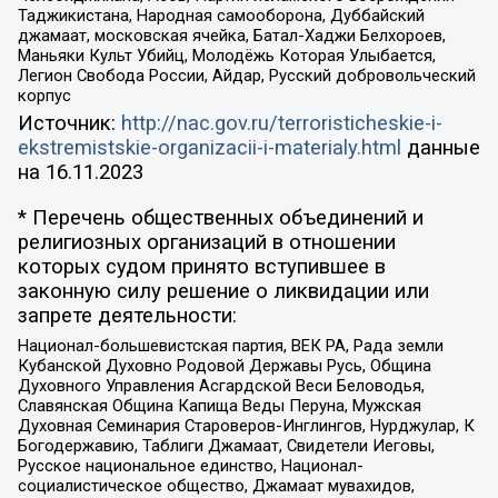
Таджикистана, Народная самооборона, Дуббайский
джамаат, московская ячейка, Батал-Хаджи Белхороев,
Маньяки Культ Убийц, Молодёжь Которая Улыбается,
Легион Свобода России, Айдар, Русский добровольческий
корпус
Источник:
http://nac.gov.ru/terroristicheskie-i-
ekstremistskie-organizacii-i-materialy.html
данные
на
16.11.2023
* Перечень общественных объединений и
религиозных организаций в отношении
которых судом принято вступившее в
законную силу решение о ликвидации или
запрете деятельности:
Национал-большевистская партия, ВЕК РА, Рада земли
Кубанской Духовно Родовой Державы Русь, Община
Духовного Управления Асгардской Веси Беловодья,
Славянская Община Капища Веды Перуна, Мужская
Духовная Семинария Староверов-Инглингов, Нурджулар, К
Богодержавию, Таблиги Джамаат, Свидетели Иеговы,
Русское национальное единство, Национал-
социалистическое общество, Джамаат мувахидов,