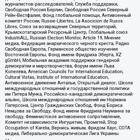
журналистов-расследователей, Служба поддержки,
Свободная Россия Берлин, Свободная Россия Северный
Рейн-Вестфалия, Фонд глобальной помощи, Антивоенный
комитет России, Russie-Libertes, La Asocicion de Rusos
Libres, Союз за возвращение Северных территорий,
Крымскотатарский Ресурсный Центр, Глобальный союз
IndustriALL, Russian Election Monitor, Article 19, Мнение
медиа, Федерация анархического черного креста, Радио
Свободная Европа, Германское общество изучения
Восточной Европы, Фонд имени Фридриха Эберта, XZ
gGmbH, Мобильная академия поддержки гендерной
демократии и миротворчества, Форум имени Льва
Копелева, American Councils for International Education,
Cultural Vistas, Institute of International Education,
Антивоенное движение Антальи, Открытый диалог, Школа
международных отношений и государственной политики
им Питера Мунка, Российско-канадский демократический
альянс, Школа международных отношений им Нормана
Патерсона, Центр Гражданских Свобод, Фонд Бориса
Немцова за Свободу, Фонд имени Фридриха Науманна за
свободу, Феминистское антивоенное сопротивление,
Комитет независимости Ингушетии, Прометей, Stop
Occupation of Karelia, Вернись живым, Фридом Хаус, СОТА
медиа, Либерально-демократическая Лига Украины