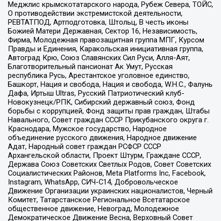
Меджлис крымскотатарского народа, Рубеж Севера, ТОЙС,
О противодействии экстремистской деятельности,
РЕВТАТПОД, Артподготовка, Штольц, В честь иконы
Божией Матери Державная, Сектор 16, Независимость,
Фирма, Молодежная правозащитная группа МПГ, Курсом
Правды и Единения, Каракольская инициативная группа,
Автоград Крю, Союз Славянских Сил Руси, Алля-Аят,
Благотворительный пансионат Ак Умут, Русская
республика Русь, Арестантское уголовное единство,
Башкорт, Нация и свобода, Нация и свобода, W.H.С., Фалунь
Дафа, Иртыш Ultras, Русский Патриотический клуб-
Новокузнецк/РПК, Сибирский державный союз, Фонд
борьбы с коррупцией, Фонд защиты прав граждан, Штабы
Навального, Совет граждан СССР Прикубанского округа г.
Краснодара, Мужское государство, Народное
объединение русского движения, Народное движение
Адат, Народный совет граждан РСФСР СССР
Архангельской области, Проект Штурм, Граждане СССР,
Держава Союз Советских Светлых Родов, Совет Советских
Социалистических Районов, Meta Platforms Inc, Facebook,
Instagram, WhatsApp, СИЧ-С14, Добровольческое
Движение Организации украинских националистов, Черный
Комитет, Татарстанское Региональное Всетатарское
общественное движение, Невоград, Молодежное
Демократическое Движение Весна, Верховный Совет