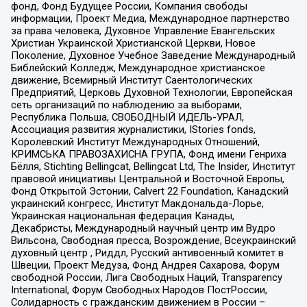
фонд, Фонд Будущее России, Компания свободы
информации, Проект Медиа, Международное партнерство
за права человека, Духовное Управление Евангельских
Христиан Украинской Христианской Церкви, Новое
Поколение, Духовное Учебное Заведение Международный
Библейский Колледж, Международное христианское
движение, Всемирный Институт Саентологических
Предприятий, Церковь Духовной Технологии, Европейская
сеть организаций по наблюдению за выборами,
Республика Польша, СВОБОДНЫЙ ИДЕЛЬ-УРАЛ,
Ассоциация развития журналистики, IStories fonds,
Королевский Институт Международных Отношений,
КРИМСЬКА ПРАВОЗАХИСНА ГРУПА, Фонд имени Генриха
Бёлля, Stichting Bellingcat, Bellingcat Ltd, The Insider, Институт
правовой инициативы Центральной и Восточной Европы,
Фонд Открытой Эстонии, Calvert 22 Foundation, Канадский
украинский конгресс, Институт Макдональда-Лорье,
Украинская национальная федерация Канады,
Декабристы, Международный научный центр им Вудро
Вильсона, Свободная пресса, Возрождение, Всеукраинский
духовный центр , Риддл, Русский антивоенный комитет в
Швеции, Проект Медуза, Фонд Андрея Сахарова, Форум
свободной России, Лига Свободных Наций, Transparеncy
International, Форум Свободных Народов ПостРоссии,
Солидарность с гражданским движением в России –