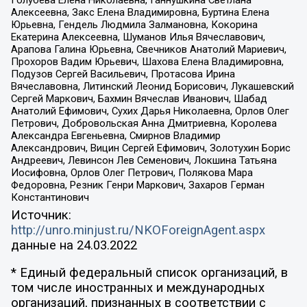
Голубева Елена Николаевна, Ганнушкина Светлана
Алексеевна, Закс Елена Владимировна, Буртина Елена
Юрьевна, Гендель Людмила Залмановна, Кокорина
Екатерина Алексеевна, Шуманов Илья Вячеславович,
Арапова Галина Юрьевна, Свечников Анатолий Мариевич,
Прохоров Вадим Юрьевич, Шахова Елена Владимировна,
Подузов Сергей Васильевич, Протасова Ирина
Вячеславовна, Литинский Леонид Борисович, Лукашевский
Сергей Маркович, Бахмин Вячеслав Иванович, Шабад
Анатолий Ефимович, Сухих Дарья Николаевна, Орлов Олег
Петрович, Добровольская Анна Дмитриевна, Королева
Александра Евгеньевна, Смирнов Владимир
Александрович, Вицин Сергей Ефимович, Золотухин Борис
Андреевич, Левинсон Лев Семенович, Локшина Татьяна
Иосифовна, Орлов Олег Петрович, Полякова Мара
Федоровна, Резник Генри Маркович, Захаров Герман
Константинович
Источник:
http://unro.minjust.ru/NKOForeignAgent.aspx
данные на
24.03.2022
* Единый федеральный список организаций, в
том числе иностранных и международных
организаций, признанных в соответствии с