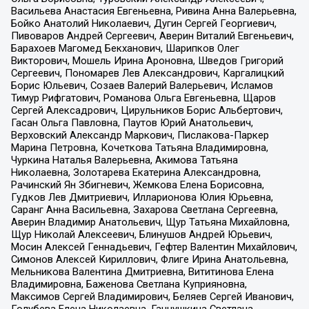
Васильева Анастасия Евгеньевна, Ривина Анна Валерьевна,
Бойко Анатолий Николаевич, Дугин Сергей Георгиевич,
Пивоваров Андрей Сергеевич, Аверин Виталий Евгеньевич,
Барахоев Магомед Бекханович, Шарипков Олег
Викторович, Мошель Ирина Ароновна, Шведов Григорий
Сергеевич, Пономарев Лев Александрович, Каргалицкий
Борис Юльевич, Созаев Валерий Валерьевич, Исламов
Тимур Рифгатович, Романова Ольга Евгеньевна, Щаров
Сергей Алексадрович, Цирульников Борис Альбертович,
Гасан Ольга Павловна, Паутов Юрий Анатольевич,
Верховский Александр Маркович, Пислакова-Паркер
Марина Петровна, Кочеткова Татьяна Владимировна,
Чуркина Наталья Валерьевна, Акимова Татьяна
Николаевна, Золотарева Екатерина Александровна,
Рачинский Ян Збигневич, Жемкова Елена Борисовна,
Гудков Лев Дмитриевич, Илларионова Юлия Юрьевна,
Саранг Анна Васильевна, Захарова Светлана Сергеевна,
Аверин Владимир Анатольевич, Щур Татьяна Михайловна,
Щур Николай Алексеевич, Блинушов Андрей Юрьевич,
Мосин Алексей Геннадьевич, Гефтер Валентин Михайлович,
Симонов Алексей Кириллович, Флиге Ирина Анатольевна,
Мельникова Валентина Дмитриевна, Вититинова Елена
Владимировна, Баженова Светлана Куприяновна,
Максимов Сергей Владимирович, Беляев Сергей Иванович,