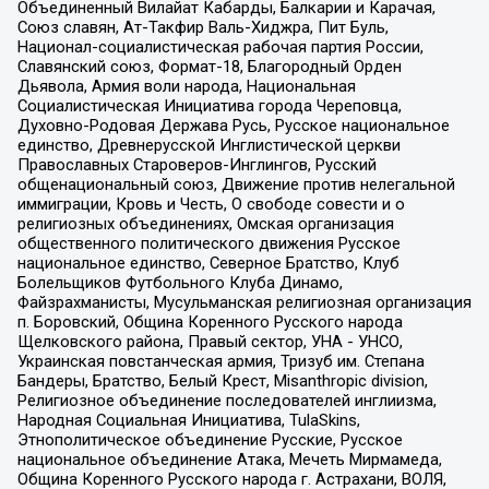
Объединенный Вилайат Кабарды, Балкарии и Карачая,
Союз славян, Ат-Такфир Валь-Хиджра, Пит Буль,
Национал-социалистическая рабочая партия России,
Славянский союз, Формат-18, Благородный Орден
Дьявола, Армия воли народа, Национальная
Социалистическая Инициатива города Череповца,
Духовно-Родовая Держава Русь, Русское национальное
единство, Древнерусской Инглистической церкви
Православных Староверов-Инглингов, Русский
общенациональный союз, Движение против нелегальной
иммиграции, Кровь и Честь, О свободе совести и о
религиозных объединениях, Омская организация
общественного политического движения Русское
национальное единство, Северное Братство, Клуб
Болельщиков Футбольного Клуба Динамо,
Файзрахманисты, Мусульманская религиозная организация
п. Боровский, Община Коренного Русского народа
Щелковского района, Правый сектор, УНА - УНСО,
Украинская повстанческая армия, Тризуб им. Степана
Бандеры, Братство, Белый Крест, Misanthropic division,
Религиозное объединение последователей инглиизма,
Народная Социальная Инициатива, TulaSkins,
Этнополитическое объединение Русские, Русское
национальное объединение Атака, Мечеть Мирмамеда,
Община Коренного Русского народа г. Астрахани, ВОЛЯ,