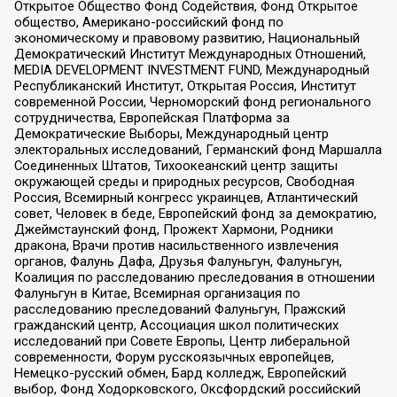
Открытое Общество Фонд Содействия, Фонд Открытое
общество, Американо-российский фонд по
экономическому и правовому развитию, Национальный
Демократический Институт Международных Отношений,
MEDIA DEVELOPMENT INVESTMENT FUND, Международный
Республиканский Институт, Открытая Россия, Институт
современной России, Черноморский фонд регионального
сотрудничества, Европейская Платформа за
Демократические Выборы, Международный центр
электоральных исследований, Германский фонд Маршалла
Соединенных Штатов, Тихоокеанский центр защиты
окружающей среды и природных ресурсов, Свободная
Россия, Всемирный конгресс украинцев, Атлантический
совет, Человек в беде, Европейский фонд за демократию,
Джеймстаунский фонд, Прожект Хармони, Родники
дракона, Врачи против насильственного извлечения
органов, Фалунь Дафа, Друзья Фалуньгун, Фалуньгун,
Коалиция по расследованию преследования в отношении
Фалуньгун в Китае, Всемирная организация по
расследованию преследований Фалуньгун, Пражский
гражданский центр, Ассоциация школ политических
исследований при Совете Европы, Центр либеральной
современности, Форум русскоязычных европейцев,
Немецко-русский обмен, Бард колледж, Европейский
выбор, Фонд Ходорковского, Оксфордский российский