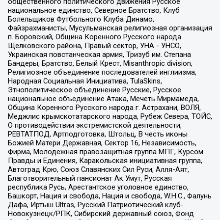
общественного политического движения Русское
национальное единство, Северное Братство, Клуб
Болельщиков Футбольного Клуба Динамо,
Файзрахманисты, Мусульманская религиозная организация
п. Боровский, Община Коренного Русского народа
Щелковского района, Правый сектор, УНА - УНСО,
Украинская повстанческая армия, Тризуб им. Степана
Бандеры, Братство, Белый Крест, Misanthropic division,
Религиозное объединение последователей инглиизма,
Народная Социальная Инициатива, TulaSkins,
Этнополитическое объединение Русские, Русское
национальное объединение Атака, Мечеть Мирмамеда,
Община Коренного Русского народа г. Астрахани, ВОЛЯ,
Меджлис крымскотатарского народа, Рубеж Севера, ТОЙС,
О противодействии экстремистской деятельности,
РЕВТАТПОД, Артподготовка, Штольц, В честь иконы
Божией Матери Державная, Сектор 16, Независимость,
Фирма, Молодежная правозащитная группа МПГ, Курсом
Правды и Единения, Каракольская инициативная группа,
Автоград Крю, Союз Славянских Сил Руси, Алля-Аят,
Благотворительный пансионат Ак Умут, Русская
республика Русь, Арестантское уголовное единство,
Башкорт, Нация и свобода, Нация и свобода, W.H.С., Фалунь
Дафа, Иртыш Ultras, Русский Патриотический клуб-
Новокузнецк/РПК, Сибирский державный союз, Фонд