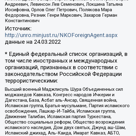
Андреевич, Левинсон Лев Семенович, Локшина Татьяна
Иосифовна, Орлов Олег Петрович, Полякова Мара
Федоровна, Резник Генри Маркович, Захаров Герман
Константинович
Источник:
http://unro.minjust.ru/NKOForeignAgent.aspx
данные на
24.03.2022
* Единый федеральный список организаций, в
том числе иностранных и международных
организаций, признанных в соответствии с
законодательством Российской Федерации
террористическими:
Высший военный Маджлисуль Шура Объединенных сил
моджахедов Кавказа, Конгресс народов Ичкерии и
Дагестана, База, Асбат аль-Ансар, Священная война,
Исламская группа, Братья-мусульмане, Партия исламского
освобождения, Лашкар-И-Тайба, Исламская группа,
Движение Талибан, Исламская партия Туркестана,
Общество социальных реформ, Общество возрождения
исламского наследия, Дом двух святых, Джунд аш-Шам,
Исламский джихад, Аль-Каида, Имарат Кавказ, АБТО,