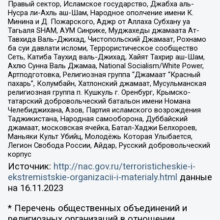
Правый сектор, Исламское государство, Джабха аль-
Нусра ли-Ахль аш-Шам, Народное ополчение имени К.
Минина и Д. Пожарского, Аджр от Аллаха Субхану уа
Тагьаля SHAM, АУМ Синрике, Муджахеды джамаата Ат-
Тавхида Валь-Джихад, Чистопольский Джамаат, Рохнамо
ба суи давлати исломи, Террористическое сообщество
Сеть, Катиба Таухид валь-Джихад, Хайят Тахрир аш-Шам,
Ахлю Сунна Валь Джамаа, National Socialism/White Power,
Артподготовка, Религиозная группа “Джамаат “Красный
пахарь”, Колумбайн, Хатлонский джамаат, Мусульманская
религиозная группа п. Кушкуль г. Оренбург, Крымско-
татарский добровольческий батальон имени Номана
Челебиджихана, Азов, Партия исламского возрождения
Таджикистана, Народная самооборона, Дуббайский
джамаат, московская ячейка, Батал-Хаджи Белхороев,
Маньяки Культ Убийц, Молодёжь Которая Улыбается,
Легион Свобода России, Айдар, Русский добровольческий
корпус
Источник:
http://nac.gov.ru/terroristicheskie-i-
ekstremistskie-organizacii-i-materialy.html
данные
на
16.11.2023
* Перечень общественных объединений и
религиозных организаций в отношении