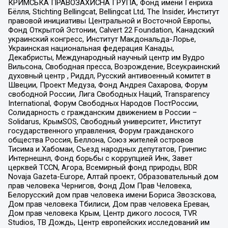
КРИМСЬКА ПРАВОЗАХИСНА ГРУПА, Фонд имени Генриха
Бёлля, Stichting Bellingcat, Bellingcat Ltd, The Insider, Институт
правовой инициативы Центральной и Восточной Европы,
Фонд Открытой Эстонии, Calvert 22 Foundation, Канадский
украинский конгресс, Институт Макдональда-Лорье,
Украинская национальная федерация Канады,
Декабристы, Международный научный центр им Вудро
Вильсона, Свободная пресса, Возрождение, Всеукраинский
духовный центр , Риддл, Русский антивоенный комитет в
Швеции, Проект Медуза, Фонд Андрея Сахарова, Форум
свободной России, Лига Свободных Наций, Transparеncy
International, Форум Свободных Народов ПостРоссии,
Солидарность с гражданским движением в России –
Solidarus, КрымSOS, Свободный университет, Институт
государственного управления, Форум гражданского
общества Россия, Беллона, Союз жителей островов
Тисима и Хабомаи, Съезд народных депутатов, Гринпис
Интернешнл, Фонд борьбы с коррупцией Инк, Завет
церквей TCCN, Агора, Всемирный фонд природы, BDR
Novaja Gazeta-Europe, Алтай проект, Образовательный дом
прав человека Чернигов, Фонд Дом Прав Человека,
Белорусский дом прав человека имени Бориса Звозскова,
Дом прав человека Тбилиси, Дом прав человека Ереван,
Дом прав человека Крым, Центр дикого лосося, TVR
Studios, ТВ Дождь, Центр европейских исследований им