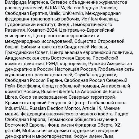
Вилфрида Мартенса, Сетевое объединение журналистов
расследователей, АЛЛАТРА, За свободную Россию,
Свободная Бурятия, Uralic, UnKremlin, Международная
федерация транспортных рабочих, ИстЧам Финланд,
Гудзоновский институт, Фонд Демократического
Развития, Комитет-2024, Центрально-Европейский
университет, Центр восточноевропейских и
международных исследований, Общество Сторожевой
башни, Библии и трактатов Свидетелей Иеговы,
Гражданский Совет, Центр анализа европейской политики,
Академическая сеть Восточная Европа, Российский
комитет действия, РЭНД корпорейшн, Русская Америка за
демократию в России, Настоящая Россия, Глобальная сеть
журналистов-расследователей, Служба поддержки,
Свободная Россия Берлин, Свободная Россия Северный
Рейн-Вестфалия, Фонд глобальной помощи, Антивоенный
комитет России, Russie-Libertes, La Asocicion de Rusos
Libres, Союз за возвращение Северных территорий,
Крымскотатарский Ресурсный Центр, Глобальный союз
IndustriALL, Russian Election Monitor, Article 19, Мнение
медиа, Федерация анархического черного креста, Радио
Свободная Европа, Германское общество изучения
Восточной Европы, Фонд имени Фридриха Эберта, XZ
gGmbH, Мобильная академия поддержки гендерной
демократии и миротворчества, Форум имени Льва