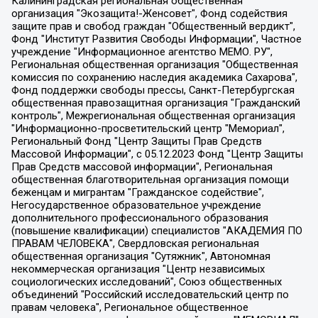
Калининградская региональная общественная организация "Экозащита!-Женсовет", Фонд содействия защите прав и свобод граждан "Общественный вердикт", Фонд "Институт Развития Свободы Информации", Частное учреждение "Информационное агентство МЕМО. РУ", Региональная общественная организация "Общественная комиссия по сохранению наследия академика Сахарова", Фонд поддержки свободы прессы, Санкт-Петербургская общественная правозащитная организация "Гражданский контроль", Межрегиональная общественная организация "Информационно-просветительский центр "Мемориал", Региональный Фонд "Центр Защиты Прав Средств Массовой Информации", с 05.12.2023 Фонд "Центр Защиты Прав Средств массовой информации", Региональная общественная благотворительная организация помощи беженцам и мигрантам "Гражданское содействие", Негосударственное образовательное учреждение дополнительного профессионального образования (повышение квалификации) специалистов "АКАДЕМИЯ ПО ПРАВАМ ЧЕЛОВЕКА", Свердловская региональная общественная организация "Сутяжник", Автономная некоммерческая организация "Центр независимых социологических исследований", Союз общественных объединений "Российский исследовательский центр по правам человека", Региональное общественное учреждение научно-информационный центр "МЕМОРИАЛ", Некоммерческая организация "Фонд защиты гласности", Автономная некоммерческая организация "Институт прав человека", Городская общественная организация "Екатеринбургское общество "МЕМОРИАЛ", Городская общественная организация "Рязанское историко-просветительское и правозащитное общество "Мемориал" (Рязанский Мемориал), Челябинский региональный орган общественной самодеятельности – женское общественное объединение "Женщины Евразии", Челябинский региональный орган общественной самодеятельности "Уральская правозащитная группа", Фонд содействия защите здоровья и социальной справедливости имени Андрея Рылькова, Автономная Некоммерческая Организация "Аналитический Центр Юрия Левады", Автономная некоммерческая организация социальной поддержки населения "Проект Апрель", Региональная общественная организация помощи женщинам и детям, находящимся в кризисной ситуации "Информационно-методический центр "Анна", Фонд содействия развитию массовых коммуникаций и правовому просвещению "Так-так-Так", Фонд содействия устойчивому развитию "Серебряная тайга", Свердловский региональный общественный фонд социальных проектов "Новое время", "Idel.Реалии", Кавказ.Реалии, Крым.Реалии, Телеканал Настоящее Время, Татаро-башкирская служба Радио Свобода (Azatliq Radiosi), Радио Свободная Европа/Радио Свобода (PCE/PC), "Сибирь.Реалии", "Фактограф", Благотворительный фонд помощи осужденным и их семьям, Автономная некоммерческая организация "Институт глобализации и социальных движений", Фонд "В защиту прав заключенных", Частное учреждение "Центр поддержки и содействия развитию средств массовой информации", Пензенский региональный общественный благотворительный фонд "Гражданский союз", "Север.Реалии", Некоммерческая организация Фонд "Правовая инициатива", Общество с ограниченной ответственностью "Радио Свободная Европа/Радио Свобода", Чешское информационное агентство "MEDIUM-ORIENT", Красноярская региональная общественная организация "Мы против СПИДа", Камалягин Денис Николаевич, Маркелов Сергей Евгеньевич, Пономарев Лев Александрович, Савицкая Людмила Алексеевна, Автономная некоммерческая организация "Центр по работе с проблемой насилия "НАСИЛИЮ.НЕТ", Межрегиональный профессиональный союз работников здравоохранения "Альянс врачей", Юридическое лицо, зарегистрированное в Латвийской Республике, SIA "Medusa Project" (регистрационный номер 40103797863, дата регистрации 10.06.2014), Некоммерческая организация "Фонд по борьбе с коррупцией", Автономная некоммерческая организация "Институт права и публичной политики", Баданин Роман Сергеевич, Гликин Максим Александрович, Железнова Мария Михайловна, Лукьянова Юлия Сергеевна, Маетная Елизавета Витальевна, Маняхин Петр Борисович, Чуракова Ольга Владимировна, Ярош Юлия Петровна, Юридическое лицо "The Insider SIA", зарегистрированное в Риге, Латвийская Республика (дата регистрации 26.06.2015), являющееся администратором доменного имени интернет-издания "The Insider SIA", https://theins.ru, Постернак Алексей Евгеньевич, Рубин Михаил Аркадьевич, Анин Роман Александрович, Юридическое лицо Istories fonds, зарегистрированное в Латвийской Республике (регистрационный номер 50008295751, дата регистрации 24.02.2020), Великовский Дмитрий Александрович, Долинина Ирина Николаевна, Мароховская Алеся Алексеевна, Шлейнов Роман Юрьевич, Шмагун Олеся Валентиновна, Общество с ограниченной ответственностью "Альтаир 2021", Общество с ограниченной ответственностью "Вега 2021", Общество с ограниченной ответственностью "Главный редактор 2021", Общество с ограниченной ответственностью "Ромашки монолит", Важенков Артем Валерьевич, Ивановская областная общественная организация "Центр гендерных исследований", Гурман Юрий Альбертович, Медиапроект "ОВД-Инфо", Егоров Владимир Владимирович, Жилинский Владимир Александрович, Общество с ограниченной ответственностью "ЗП", Иванова София Юрьевна, Карезина Инна Павловна, Кильтау Екатерина Викторовна, Петров Алексей Викторович, Пискунов Сергей Евгеньевич, Смирнов Сергей Сергеевич, Тихонов Михаил Сергеевич, Общество с ограниченной ответственностью "ЖУРНАЛИСТ-ИНОСТРАННЫЙ АГЕНТ", Арапова Галина Юрьевна, Вольтская Татьяна Анатольевна, Американская компания "Mason G.E.S. Anonymous Foundation" (США), являющаяся владельцем интернет-издания https://mnews.world/, Компания "Stichting Bellingcat", зарегистрированная в Нидерландах (дата регистрации 11.07.2018), Захаров Андрей Вячеславович, Клепиковская Екатерина Дмитриевна, Общество с ограниченной ответственностью "МЕМО", Перл Роман Александрович, Симонов Евгений Алексеевич, Соловьева Елена Анатольевна, Сотников Даниил Владимирович, Сурначева Елизавета Дмитриевна, Автономная некоммерческая организация по защите прав человека и информированию населения "Якутия – Наше Мнение", Общество с ограниченной ответственностью "Москоу диджитал медиа", с 26.01.2023 Общество с ограниченной ответственностью "Чайка Белые сады", Ветошкина Валерия Валерьевна, Заговора Максим Александрович, Межрегиональное общественное движение "Российская ЛГБТ - сеть", Оленичев Максим Владимирович, Павлов Иван Юрьевич, Скворцова Елена Сергеевна, Общество с ограниченной ответственностью "Как бы инагент", Кочетков Игорь Викторович, Общество с ограниченной ответственностью "Честные выборы", Еланчик Олег Александрович, Общество с ограниченной ответственностью "Нобелевский призыв", Гималова Регина Эмилевна, Григорьев Андрей Валерьевич, Григорьева Алина Александровна, Ассоциация по содействию защите прав призывников, альтернативнослужащих и военнослужащих "Правозащитная группа "Гражданин.Армия.Право", Хисамова Регина Фаритовна, Автономная некоммерческая организация по реализации социально-правовых программ "Лилит", Дальневосточное общественное движение "Маяк", Санкт-Петербургская ЛГБТ-инициативная группа "Выход", Инициативная группа ЛГБТ+ "Реверс", Алексеев Андрей Викторович, Бекбулатова Таисия Львовна, Беляев Иван Михайлович, Владыкина Елена Сергеевна, Гельман Марат Александрович, Никульшина Вероника Юрьевна, Толоконникова Надежда Андреевна, Шендерович Виктор Анатольевич, Общество с ограниченной ответственностью "Данное сообщение", Общество с ограниченной ответственностью Издательский дом "Новая глава", Айнбиндер Александра Александровна, Московский комьюнити-центр для ЛГБТ+инициатив, Благотворительный фонд развития филантропии, Deutsche Welle (Германия, Kurt-Schumacher-Strasse 3, 53113 Bonn), Борзунова Мария Михайловна, Воробьев Виктор Викторович, Голубева Анна Львовна, Константинова Алла Михайловна, Малкова Ирина Владимировна, Мурадов Мурад Абдулгалимович, Осетинская Елизавета Николаевна, Понасенков Евгений Николаевич, Ганапольский Матвей Юрьевич, Киселев Евгений Алексеевич, Борухович Ирина Григорьевна, Дремин Иван Тимофеевич, Дубровский Дмитрий Викторович, Красноярская региональная общественная организация поддержки и развития альтернативных образовательных технологий и межкультурных коммуникаций "ИНТЕРРА", Маяковская Екатерина Алексеевна, Фейгин Марк Захарович, Филимонов Андрей Викторович, Дзугкоева Регина Николаевна, Доброхотов Роман Александрович, Дудь Юрий Александрович, Елкин Сергей Владимирович, Кругликов Кирилл Игоревич, Сабунаева Мария Леонидовна, Семенов Алексей Владимирович, Шаинян Карен Багратович, Шульман Екатерина Михайловна, Асафьев Артур Валерьевич, Вахштайн Виктор Семенович, Венедиктов Алексей Алексеевич, Лушникова Екатерина Евгеньевна, Волков Леонид Михайлович, Невзоров Александр Глебович, Пархоменко Сергей Борисович, Сироткин Ярослав Николаевич, Кара-Мурза Владимир Владимирович, Баранова Наталья Владимировна, Гозман Леонид Яковлевич, Кагарлицкий Борис Юльевич, Климарев Михаил Валерьевич, Милов Владимир Станиславович, Автономная некоммерческая организация Краснодарский центр современного искусства "Типография", Моргенштерн Алишер Тагирович, Соболь Любовь Эдуардовна, Общество с ограниченной ответственностью "ЛИЗА НОРМ", Каспаров Гарри Кимович, Ходорковский Михаил Борисович, Общество с ограниченной ответственностью "Апрельские тезисы", Данилович Ирина Брониславовна, Кашин Олег Владимирович, Петров Николай Владимирович, Пивоваров Алексей Владимирович, Соколов Михаил Владимирович, Цветкова Юлия Владимировна, Чичваркин Евгений Александрович, Комитет против пыток/Команда против пыток, Общество с ограниченной ответственностью "Первый научный", Общество с ограниченной ответственностью "Вертолет и ко", Белоцерковская Вероника Борисовна, Кац Максим Евгеньевич, Лазарева Татьяна Юрьевна, Шаведдинов Руслан Табризович, Яшин Илья Валерьевич, Общество с ограниченной ответственностью "Иноагент ААВ", Алешковский Дмитрий Петрович, Альбац Евгения Марковна, Быков Дмитрий Львович, Галямина Юлия Евгеньевна, Лойко Сергей Леонидович, Мартынов Кирилл Константинович, Медведев Сергей Александрович, Крашенинников Федор Геннадиевич, Гордеева Катерина Вл