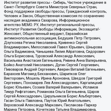
Институт развития прессы - Сибирь, Частное учреждение в
Санкт-Петербурге Совета Министров Северных Стран,
Фонд поддержки свободы прессы, Гражданский контроль,
Человек и Закон, Общественная комиссия по сохранению
наследия академика Сахарова, Информационное
агентство МЕМО. РУ, Институт региональной прессы,
Институт Развития Свободы Информации, Экозащита!-
Женсовет, Общественный вердикт, Евразийская
антимонопольная ассоциация, Бедушев Петр Петрович,
Дзугкоева Регина Николаевна, Кривенко Сергей
Владимирович, Милославский Павел Юрьевич, Шнырова
Ольга Вадимовна, Чанышева Лилия Айратовна, Сидорович
Ольга Борисовна, Туровский Александр Алексеевич,
Васильева Анастасия Евгеньевна, Ривина Анна Валерьевна,
Бойко Анатолий Николаевич, Дугин Сергей Георгиевич,
Пивоваров Андрей Сергеевич, Аверин Виталий Евгеньевич,
Барахоев Магомед Бекханович, Шарипков Олег
Викторович, Мошель Ирина Ароновна, Шведов Григорий
Сергеевич, Пономарев Лев Александрович, Каргалицкий
Борис Юльевич, Созаев Валерий Валерьевич, Исламов
Тимур Рифгатович, Романова Ольга Евгеньевна, Щаров
Сергей Алексадрович, Цирульников Борис Альбертович,
Гасан Ольга Павловна, Паутов Юрий Анатольевич,
Верховский Александр Маркович, Пислакова-Паркер
Марина Петровна, Кочеткова Татьяна Владимировна,