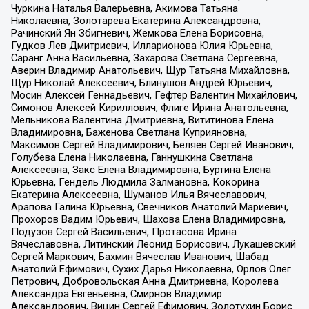
Чуркина Наталья Валерьевна, Акимова Татьяна
Николаевна, Золотарева Екатерина Александровна,
Рачинский Ян Збигневич, Жемкова Елена Борисовна,
Гудков Лев Дмитриевич, Илларионова Юлия Юрьевна,
Саранг Анна Васильевна, Захарова Светлана Сергеевна,
Аверин Владимир Анатольевич, Щур Татьяна Михайловна,
Щур Николай Алексеевич, Блинушов Андрей Юрьевич,
Мосин Алексей Геннадьевич, Гефтер Валентин Михайлович,
Симонов Алексей Кириллович, Флиге Ирина Анатольевна,
Мельникова Валентина Дмитриевна, Вититинова Елена
Владимировна, Баженова Светлана Куприяновна,
Максимов Сергей Владимирович, Беляев Сергей Иванович,
Голубева Елена Николаевна, Ганнушкина Светлана
Алексеевна, Закс Елена Владимировна, Буртина Елена
Юрьевна, Гендель Людмила Залмановна, Кокорина
Екатерина Алексеевна, Шуманов Илья Вячеславович,
Арапова Галина Юрьевна, Свечников Анатолий Мариевич,
Прохоров Вадим Юрьевич, Шахова Елена Владимировна,
Подузов Сергей Васильевич, Протасова Ирина
Вячеславовна, Литинский Леонид Борисович, Лукашевский
Сергей Маркович, Бахмин Вячеслав Иванович, Шабад
Анатолий Ефимович, Сухих Дарья Николаевна, Орлов Олег
Петрович, Добровольская Анна Дмитриевна, Королева
Александра Евгеньевна, Смирнов Владимир
Александрович, Вицин Сергей Ефимович, Золотухин Борис