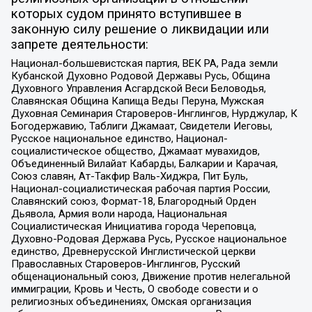
которых судом принято вступившее в
законную силу решение о ликвидации или
запрете деятельности:
Национал-большевистская партия, ВЕК РА, Рада земли
Кубанской Духовно Родовой Державы Русь, Община
Духовного Управления Асгардской Веси Беловодья,
Славянская Община Капища Веды Перуна, Мужская
Духовная Семинария Староверов-Инглингов, Нурджулар, К
Богодержавию, Таблиги Джамаат, Свидетели Иеговы,
Русское национальное единство, Национал-
социалистическое общество, Джамаат мувахидов,
Объединенный Вилайат Кабарды, Балкарии и Карачая,
Союз славян, Ат-Такфир Валь-Хиджра, Пит Буль,
Национал-социалистическая рабочая партия России,
Славянский союз, Формат-18, Благородный Орден
Дьявола, Армия воли народа, Национальная
Социалистическая Инициатива города Череповца,
Духовно-Родовая Держава Русь, Русское национальное
единство, Древнерусской Инглистической церкви
Православных Староверов-Инглингов, Русский
общенациональный союз, Движение против нелегальной
иммиграции, Кровь и Честь, О свободе совести и о
религиозных объединениях, Омская организация