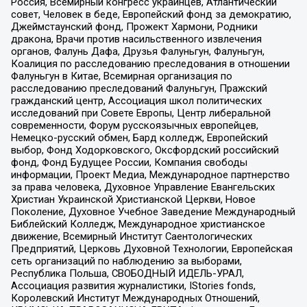
Россия, Всемирный конгресс украинцев, Атлантический
совет, Человек в беде, Европейский фонд за демократию,
Джеймстаунский фонд, Прожект Хармони, Родники
дракона, Врачи против насильственного извлечения
органов, Фалунь Дафа, Друзья Фалуньгун, Фалуньгун,
Коалиция по расследованию преследования в отношении
Фалуньгун в Китае, Всемирная организация по
расследованию преследований Фалуньгун, Пражский
гражданский центр, Ассоциация школ политических
исследований при Совете Европы, Центр либеральной
современности, Форум русскоязычных европейцев,
Немецко-русский обмен, Бард колледж, Европейский
выбор, Фонд Ходорковского, Оксфордский российский
фонд, Фонд Будущее России, Компания свободы
информации, Проект Медиа, Международное партнерство
за права человека, Духовное Управление Евангельских
Христиан Украинской Христианской Церкви, Новое
Поколение, Духовное Учебное Заведение Международный
Библейский Колледж, Международное христианское
движение, Всемирный Институт Саентологических
Предприятий, Церковь Духовной Технологии, Европейская
сеть организаций по наблюдению за выборами,
Республика Польша, СВОБОДНЫЙ ИДЕЛЬ-УРАЛ,
Ассоциация развития журналистики, IStories fonds,
Королевский Институт Международных Отношений,