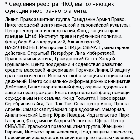
* Сведения реестра НКО, выполняющих
функции иностранного агента:
Лилит, Правозащитная группа Гражданин.Армия.Право,
Нижегородский центр немецкой и европейской культуры,
Центр гендерных исследований, Фонд защиты прав
граждан Штаб, Институт права и публичной политики,
Фонд борьбы с коррупцией, Альянс врачей,
НАСИЛИЮ.НЕТ, Мы против СПИДа, СВЕЧА, Гуманитарное
действие, Открытый Петербург, Лига Избирателей,
Правовая инициатива, Гражданский Союз, Хасдей
Ерушалаим, Центр поддержки и содействия развитию
средств массовой информации, Горячая Линия, В защиту
прав заключенных, Институт глобализации и социальных
движений, Центр социально-информационных инициатив
Действие, Благотворительный фонд охраны здоровья и
защиты прав граждан, Благотворительный фонд помощи
осужденным и их семьям, Фонд Тольятти, Новое время,
Серебряная тайга, Так-Так-Так, Сова, центр Анна, Проект
Апрель, Самарская губерния, Эра здоровья, Мемориал,
Аналитический Центр Юрия Левады, Издательство Парк
Гагарина, Фонд имени Андрея Рылькова, Сфера, Центр
СИБАЛЬТ, Уральская правозащитная группа, Женщины
Евразии, Институт прав человека, Фонд защиты гласности,
Российский исследовательский центр по правам человека,