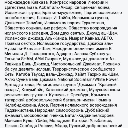
моджахедов Кавказа, Конгресс народов Ичкерии и
Дагестана, База, Асбат аль-Ансар, Священная война,
Исламская группа, Братья-мусульмане, Партия исламского
освобождения, Лашкар-И-Тайба, Исламская группа,
Движение Талибан, Исламская партия Туркестана,
Общество социальных реформ, Общество возрождения
исламского наследия, Дом двух святых, Джунд аш-Шам,
Исламский джихад, Аль-Каида, Имарат Кавказ, АБТО,
Правый сектор, Исламское государство, Джабха аль-
Нусра ли-Ахль аш-Шам, Народное ополчение имени К.
Минина и Д. Пожарского, Аджр от Аллаха Субхану уа
Тагьаля SHAM, АУМ Синрике, Муджахеды джамаата Ат-
Тавхида Валь-Джихад, Чистопольский Джамаат, Рохнамо
ба суи давлати исломи, Террористическое сообщество
Сеть, Катиба Таухид валь-Джихад, Хайят Тахрир аш-Шам,
Ахлю Сунна Валь Джамаа, National Socialism/White Power,
Артподготовка, Религиозная группа “Джамаат “Красный
пахарь”, Колумбайн, Хатлонский джамаат, Мусульманская
религиозная группа п. Кушкуль г. Оренбург, Крымско-
татарский добровольческий батальон имени Номана
Челебиджихана, Азов, Партия исламского возрождения
Таджикистана, Народная самооборона, Дуббайский
джамаат, московская ячейка, Батал-Хаджи Белхороев,
Маньяки Культ Убийц, Молодёжь Которая Улыбается,
Легион Свобода России, Айдар, Русский добровольческий