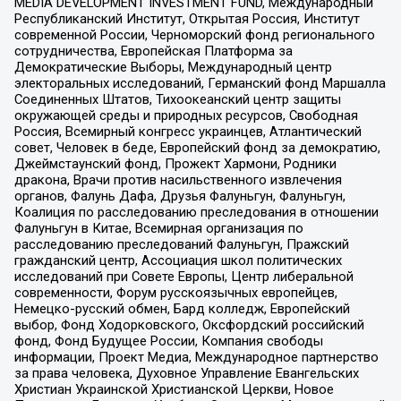
MEDIA DEVELOPMENT INVESTMENT FUND, Международный
Республиканский Институт, Открытая Россия, Институт
современной России, Черноморский фонд регионального
сотрудничества, Европейская Платформа за
Демократические Выборы, Международный центр
электоральных исследований, Германский фонд Маршалла
Соединенных Штатов, Тихоокеанский центр защиты
окружающей среды и природных ресурсов, Свободная
Россия, Всемирный конгресс украинцев, Атлантический
совет, Человек в беде, Европейский фонд за демократию,
Джеймстаунский фонд, Прожект Хармони, Родники
дракона, Врачи против насильственного извлечения
органов, Фалунь Дафа, Друзья Фалуньгун, Фалуньгун,
Коалиция по расследованию преследования в отношении
Фалуньгун в Китае, Всемирная организация по
расследованию преследований Фалуньгун, Пражский
гражданский центр, Ассоциация школ политических
исследований при Совете Европы, Центр либеральной
современности, Форум русскоязычных европейцев,
Немецко-русский обмен, Бард колледж, Европейский
выбор, Фонд Ходорковского, Оксфордский российский
фонд, Фонд Будущее России, Компания свободы
информации, Проект Медиа, Международное партнерство
за права человека, Духовное Управление Евангельских
Христиан Украинской Христианской Церкви, Новое