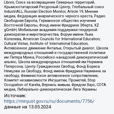
Libres, Союз за возвращение Северных территорий,
Крымскотатарский Ресурсный Центр, Глобальный союз
IndustriALL, Russian Election Monitor, Article 19, Мнение
медиа, Федерация анархического черного креста, Радио
Свободная Европа, Германское общество изучения
Восточной Европы, Фонд имени Фридриха Эберта, XZ
gGmbH, Мобильная академия поддержки гендерной
демократии и миротворчества, Форум имени Льва
Копелева, American Councils for International Education,
Cultural Vistas, Institute of International Education,
Антивоенное движение Антальи, Открытый диалог, Школа
международных отношений и государственной политики
им Питера Мунка, Российско-канадский демократический
альянс, Школа международных отношений им Нормана
Патерсона, Центр Гражданских Свобод, Фонд Бориса
Немцова за Свободу, Фонд имени Фридриха Науманна за
свободу, Феминистское антивоенное сопротивление,
Комитет независимости Ингушетии, Прометей, Stop
Occupation of Karelia, Вернись живым, Фридом Хаус, СОТА
медиа, Либерально-демократическая Лига Украины
Источник:
https://minjust.gov.ru/ru/documents/7756/
данные на
13.05.2024