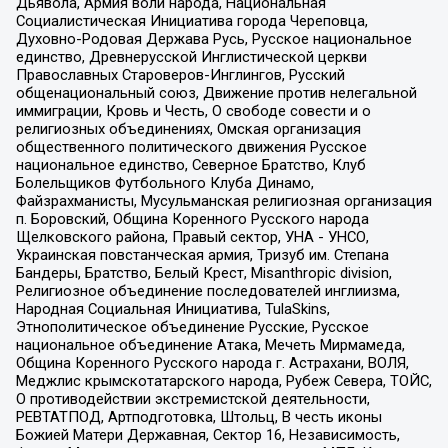
Дьявола, Армия воли народа, Национальная
Социалистическая Инициатива города Череповца,
Духовно-Родовая Держава Русь, Русское национальное
единство, Древнерусской Инглистической церкви
Православных Староверов-Инглингов, Русский
общенациональный союз, Движение против нелегальной
иммиграции, Кровь и Честь, О свободе совести и о
религиозных объединениях, Омская организация
общественного политического движения Русское
национальное единство, Северное Братство, Клуб
Болельщиков Футбольного Клуба Динамо,
Файзрахманисты, Мусульманская религиозная организация
п. Боровский, Община Коренного Русского народа
Щелковского района, Правый сектор, УНА - УНСО,
Украинская повстанческая армия, Тризуб им. Степана
Бандеры, Братство, Белый Крест, Misanthropic division,
Религиозное объединение последователей инглиизма,
Народная Социальная Инициатива, TulaSkins,
Этнополитическое объединение Русские, Русское
национальное объединение Атака, Мечеть Мирмамеда,
Община Коренного Русского народа г. Астрахани, ВОЛЯ,
Меджлис крымскотатарского народа, Рубеж Севера, ТОЙС,
О противодействии экстремистской деятельности,
РЕВТАТПОД, Артподготовка, Штольц, В честь иконы
Божией Матери Державная, Сектор 16, Независимость,