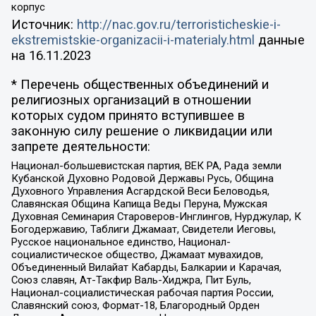
корпус
Источник:
http://nac.gov.ru/terroristicheskie-i-
ekstremistskie-organizacii-i-materialy.html
данные
на
16.11.2023
* Перечень общественных объединений и
религиозных организаций в отношении
которых судом принято вступившее в
законную силу решение о ликвидации или
запрете деятельности:
Национал-большевистская партия, ВЕК РА, Рада земли
Кубанской Духовно Родовой Державы Русь, Община
Духовного Управления Асгардской Веси Беловодья,
Славянская Община Капища Веды Перуна, Мужская
Духовная Семинария Староверов-Инглингов, Нурджулар, К
Богодержавию, Таблиги Джамаат, Свидетели Иеговы,
Русское национальное единство, Национал-
социалистическое общество, Джамаат мувахидов,
Объединенный Вилайат Кабарды, Балкарии и Карачая,
Союз славян, Ат-Такфир Валь-Хиджра, Пит Буль,
Национал-социалистическая рабочая партия России,
Славянский союз, Формат-18, Благородный Орден