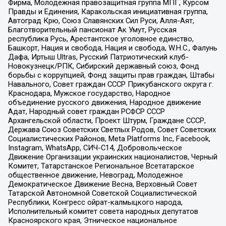
Фирма, Молодежная правозащитная группа МПГ, Курсом
Правды и Единения, Каракольская инициативная группа,
Автоград Крю, Союз Славянских Сил Руси, Алля-Аят,
Благотворительный пансионат Ак Умут, Русская
республика Русь, Арестантское уголовное единство,
Башкорт, Нация и свобода, Нация и свобода, W.H.С., Фалунь
Дафа, Иртыш Ultras, Русский Патриотический клуб-
Новокузнецк/РПК, Сибирский державный союз, Фонд
борьбы с коррупцией, Фонд защиты прав граждан, Штабы
Навального, Совет граждан СССР Прикубанского округа г.
Краснодара, Мужское государство, Народное
объединение русского движения, Народное движение
Адат, Народный совет граждан РСФСР СССР
Архангельской области, Проект Штурм, Граждане СССР,
Держава Союз Советских Светлых Родов, Совет Советских
Социалистических Районов, Meta Platforms Inc, Facebook,
Instagram, WhatsApp, СИЧ-С14, Добровольческое
Движение Организации украинских националистов, Черный
Комитет, Татарстанское Региональное Всетатарское
общественное движение, Невоград, Молодежное
Демократическое Движение Весна, Верховный Совет
Татарской Автономной Советской Социалистической
Республики, Конгресс ойрат-калмыцкого народа,
Исполнительный комитет совета народных депутатов
Красноярского края, Этническое национальное