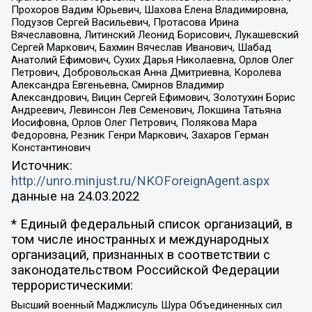
Прохоров Вадим Юрьевич, Шахова Елена Владимировна,
Подузов Сергей Васильевич, Протасова Ирина
Вячеславовна, Литинский Леонид Борисович, Лукашевский
Сергей Маркович, Бахмин Вячеслав Иванович, Шабад
Анатолий Ефимович, Сухих Дарья Николаевна, Орлов Олег
Петрович, Добровольская Анна Дмитриевна, Королева
Александра Евгеньевна, Смирнов Владимир
Александрович, Вицин Сергей Ефимович, Золотухин Борис
Андреевич, Левинсон Лев Семенович, Локшина Татьяна
Иосифовна, Орлов Олег Петрович, Полякова Мара
Федоровна, Резник Генри Маркович, Захаров Герман
Константинович
Источник:
http://unro.minjust.ru/NKOForeignAgent.aspx
данные на
24.03.2022
* Единый федеральный список организаций, в
том числе иностранных и международных
организаций, признанных в соответствии с
законодательством Российской Федерации
террористическими:
Высший военный Маджлисуль Шура Объединенных сил