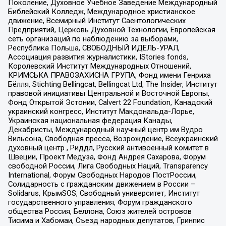
Поколение, Духовное Учебное Заведение Международный
Библейский Колледж, Международное христианское
движение, Всемирный Институт Саентологических
Предприятий, Церковь Духовной Технологии, Европейская
сеть организаций по наблюдению за выборами,
Республика Польша, СВОБОДНЫЙ ИДЕЛЬ-УРАЛ,
Ассоциация развития журналистики, IStories fonds,
Королевский Институт Международных Отношений,
КРИМСЬКА ПРАВОЗАХИСНА ГРУПА, Фонд имени Генриха
Бёлля, Stichting Bellingcat, Bellingcat Ltd, The Insider, Институт
правовой инициативы Центральной и Восточной Европы,
Фонд Открытой Эстонии, Calvert 22 Foundation, Канадский
украинский конгресс, Институт Макдональда-Лорье,
Украинская национальная федерация Канады,
Декабристы, Международный научный центр им Вудро
Вильсона, Свободная пресса, Возрождение, Всеукраинский
духовный центр , Риддл, Русский антивоенный комитет в
Швеции, Проект Медуза, Фонд Андрея Сахарова, Форум
свободной России, Лига Свободных Наций, Transparеncy
International, Форум Свободных Народов ПостРоссии,
Солидарность с гражданским движением в России –
Solidarus, КрымSOS, Свободный университет, Институт
государственного управления, Форум гражданского
общества Россия, Беллона, Союз жителей островов
Тисима и Хабомаи, Съезд народных депутатов, Гринпис