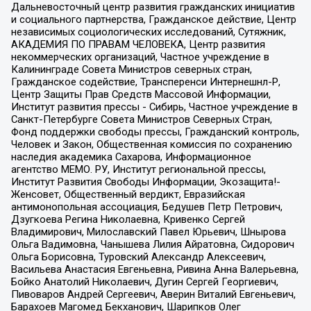
Дальневосточный центр развития гражданских инициатив
и социального партнерства, Гражданское действие, Центр
независимых социологических исследований, Сутяжник,
АКАДЕМИЯ ПО ПРАВАМ ЧЕЛОВЕКА, Центр развития
некоммерческих организаций, Частное учреждение в
Калининграде Совета Министров северных стран,
Гражданское содействие, Трансперенси Интернешнл-Р,
Центр Защиты Прав Средств Массовой Информации,
Институт развития прессы - Сибирь, Частное учреждение в
Санкт-Петербурге Совета Министров Северных Стран,
Фонд поддержки свободы прессы, Гражданский контроль,
Человек и Закон, Общественная комиссия по сохранению
наследия академика Сахарова, Информационное
агентство МЕМО. РУ, Институт региональной прессы,
Институт Развития Свободы Информации, Экозащита!-
Женсовет, Общественный вердикт, Евразийская
антимонопольная ассоциация, Бедушев Петр Петрович,
Дзугкоева Регина Николаевна, Кривенко Сергей
Владимирович, Милославский Павел Юрьевич, Шнырова
Ольга Вадимовна, Чанышева Лилия Айратовна, Сидорович
Ольга Борисовна, Туровский Александр Алексеевич,
Васильева Анастасия Евгеньевна, Ривина Анна Валерьевна,
Бойко Анатолий Николаевич, Дугин Сергей Георгиевич,
Пивоваров Андрей Сергеевич, Аверин Виталий Евгеньевич,
Барахоев Магомед Бекханович, Шарипков Олег