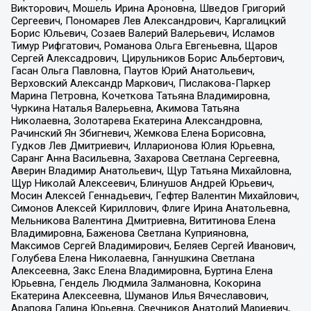
Викторович, Мошель Ирина Ароновна, Шведов Григорий
Сергеевич, Пономарев Лев Александрович, Каргалицкий
Борис Юльевич, Созаев Валерий Валерьевич, Исламов
Тимур Рифгатович, Романова Ольга Евгеньевна, Щаров
Сергей Алексадрович, Цирульников Борис Альбертович,
Гасан Ольга Павловна, Паутов Юрий Анатольевич,
Верховский Александр Маркович, Пислакова-Паркер
Марина Петровна, Кочеткова Татьяна Владимировна,
Чуркина Наталья Валерьевна, Акимова Татьяна
Николаевна, Золотарева Екатерина Александровна,
Рачинский Ян Збигневич, Жемкова Елена Борисовна,
Гудков Лев Дмитриевич, Илларионова Юлия Юрьевна,
Саранг Анна Васильевна, Захарова Светлана Сергеевна,
Аверин Владимир Анатольевич, Щур Татьяна Михайловна,
Щур Николай Алексеевич, Блинушов Андрей Юрьевич,
Мосин Алексей Геннадьевич, Гефтер Валентин Михайлович,
Симонов Алексей Кириллович, Флиге Ирина Анатольевна,
Мельникова Валентина Дмитриевна, Вититинова Елена
Владимировна, Баженова Светлана Куприяновна,
Максимов Сергей Владимирович, Беляев Сергей Иванович,
Голубева Елена Николаевна, Ганнушкина Светлана
Алексеевна, Закс Елена Владимировна, Буртина Елена
Юрьевна, Гендель Людмила Залмановна, Кокорина
Екатерина Алексеевна, Шуманов Илья Вячеславович,
Арапова Галина Юрьевна, Свечников Анатолий Мариевич,