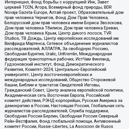
Интернешнл, Фонд борьбы с коррупцией Инк, Завет
церквей TCCN, Агора, Всемирный фонд природы, BDR
Novaja Gazeta-Europe, Алтай проект, Образовательный дом
прав человека Чернигов, Фонд Дом Прав Человека,
Белорусский дом прав человека имени Бориса Звозскова,
Дом прав человека Тбилиси, Дом прав человека Ереван,
Дом прав человека Крым, Центр дикого лосося, TVR
Studios, ТВ Дождь, Центр европейских исследований им
Вилфрида Мартенса, Сетевое объединение журналистов
расследователей, АЛЛАТРА, За свободную Россию,
Свободная Бурятия, Uralic, UnKremlin, Международная
федерация транспортных рабочих, ИстЧам Финланд,
Гудзоновский институт, Фонд Демократического
Развития, Комитет-2024, Центрально-Европейский
университет, Центр восточноевропейских и
международных исследований, Общество Сторожевой
башни, Библии и трактатов Свидетелей Иеговы,
Гражданский Совет, Центр анализа европейской политики,
Академическая сеть Восточная Европа, Российский
комитет действия, РЭНД корпорейшн, Русская Америка за
демократию в России, Настоящая Россия, Глобальная сеть
журналистов-расследователей, Служба поддержки,
Свободная Россия Берлин, Свободная Россия Северный
Рейн-Вестфалия, Фонд глобальной помощи, Антивоенный
комитет России, Russie-Libertes, La Asocicion de Rusos