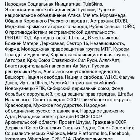
Народная Социальная Инициатива, TulaSkins,
Этнополитическое объединение Русские, Русское
национальное объединение Атака, Мечеть Мирмамеда,
Община Коренного Русского народа г. Астрахани, ВОЛЯ,
Меджлис крымскотатарского народа, Рубеж Севера, ТОЙС,
О противодействии экстремистской деятельности,
РЕВТАТПОД, Артподготовка, Штольц, В честь иконы
Божией Матери Державная, Сектор 16, Независимость,
Фирма, Молодежная правозащитная группа МПГ, Курсом
Правды и Единения, Каракольская инициативная группа,
Автоград Крю, Союз Славянских Сил Руси, Алля-Аят,
Благотворительный пансионат Ак Умут, Русская
республика Русь, Арестантское уголовное единство,
Башкорт, Нация и свобода, Нация и свобода, W.H.С., Фалунь
Дафа, Иртыш Ultras, Русский Патриотический клуб-
Новокузнецк/РПК, Сибирский державный союз, Фонд
борьбы с коррупцией, Фонд защиты прав граждан, Штабы
Навального, Совет граждан СССР Прикубанского округа г.
Краснодара, Мужское государство, Народное
объединение русского движения, Народное движение
Адат, Народный совет граждан РСФСР СССР
Архангельской области, Проект Штурм, Граждане СССР,
Держава Союз Советских Светлых Родов, Совет Советских
Социалистических Районов, Meta Platforms Inc, Facebook,
Instagram, WhatsApp, СИЧ-С14, Добровольческое