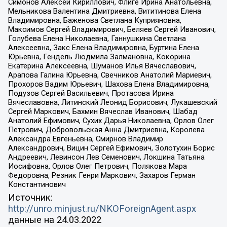
Симонов Алексей Кириллович, Флиге Ирина Анатольевна,
Мельникова Валентина Дмитриевна, Вититинова Елена
Владимировна, Баженова Светлана Куприяновна,
Максимов Сергей Владимирович, Беляев Сергей Иванович,
Голубева Елена Николаевна, Ганнушкина Светлана
Алексеевна, Закс Елена Владимировна, Буртина Елена
Юрьевна, Гендель Людмила Залмановна, Кокорина
Екатерина Алексеевна, Шуманов Илья Вячеславович,
Арапова Галина Юрьевна, Свечников Анатолий Мариевич,
Прохоров Вадим Юрьевич, Шахова Елена Владимировна,
Подузов Сергей Васильевич, Протасова Ирина
Вячеславовна, Литинский Леонид Борисович, Лукашевский
Сергей Маркович, Бахмин Вячеслав Иванович, Шабад
Анатолий Ефимович, Сухих Дарья Николаевна, Орлов Олег
Петрович, Добровольская Анна Дмитриевна, Королева
Александра Евгеньевна, Смирнов Владимир
Александрович, Вицин Сергей Ефимович, Золотухин Борис
Андреевич, Левинсон Лев Семенович, Локшина Татьяна
Иосифовна, Орлов Олег Петрович, Полякова Мара
Федоровна, Резник Генри Маркович, Захаров Герман
Константинович
Источник:
http://unro.minjust.ru/NKOForeignAgent.aspx
данные на
24.03.2022