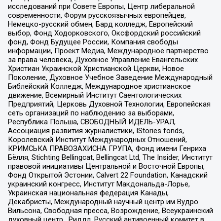
исследований при Совете Европы, Центр либеральной
современности, Форум русскоязычных европейцев,
Немецко-русский обмен, Бард колледж, Европейский
выбор, Фонд Ходорковского, Оксфордский российский
фонд, Фонд Будущее России, Компания свободы
информации, Проект Медиа, Международное партнерство
за права человека, Духовное Управление Евангельских
Христиан Украинской Христианской Церкви, Новое
Поколение, Духовное Учебное Заведение Международный
Библейский Колледж, Международное христианское
движение, Всемирный Институт Саентологических
Предприятий, Церковь Духовной Технологии, Европейская
сеть организаций по наблюдению за выборами,
Республика Польша, СВОБОДНЫЙ ИДЕЛЬ-УРАЛ,
Ассоциация развития журналистики, IStories fonds,
Королевский Институт Международных Отношений,
КРИМСЬКА ПРАВОЗАХИСНА ГРУПА, Фонд имени Генриха
Бёлля, Stichting Bellingcat, Bellingcat Ltd, The Insider, Институт
правовой инициативы Центральной и Восточной Европы,
Фонд Открытой Эстонии, Calvert 22 Foundation, Канадский
украинский конгресс, Институт Макдональда-Лорье,
Украинская национальная федерация Канады,
Декабристы, Международный научный центр им Вудро
Вильсона, Свободная пресса, Возрождение, Всеукраинский
духовный центр , Риддл, Русский антивоенный комитет в