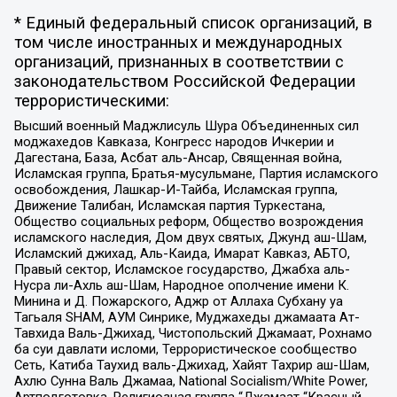
* Единый федеральный список организаций, в
том числе иностранных и международных
организаций, признанных в соответствии с
законодательством Российской Федерации
террористическими:
Высший военный Маджлисуль Шура Объединенных сил
моджахедов Кавказа, Конгресс народов Ичкерии и
Дагестана, База, Асбат аль-Ансар, Священная война,
Исламская группа, Братья-мусульмане, Партия исламского
освобождения, Лашкар-И-Тайба, Исламская группа,
Движение Талибан, Исламская партия Туркестана,
Общество социальных реформ, Общество возрождения
исламского наследия, Дом двух святых, Джунд аш-Шам,
Исламский джихад, Аль-Каида, Имарат Кавказ, АБТО,
Правый сектор, Исламское государство, Джабха аль-
Нусра ли-Ахль аш-Шам, Народное ополчение имени К.
Минина и Д. Пожарского, Аджр от Аллаха Субхану уа
Тагьаля SHAM, АУМ Синрике, Муджахеды джамаата Ат-
Тавхида Валь-Джихад, Чистопольский Джамаат, Рохнамо
ба суи давлати исломи, Террористическое сообщество
Сеть, Катиба Таухид валь-Джихад, Хайят Тахрир аш-Шам,
Ахлю Сунна Валь Джамаа, National Socialism/White Power,
Артподготовка, Религиозная группа “Джамаат “Красный