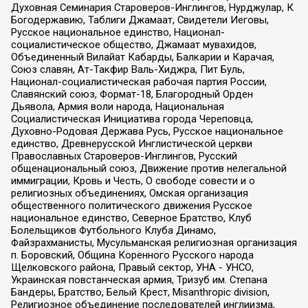
Духовная Семинария Староверов-Инглингов, Нурджулар, К
Богодержавию, Таблиги Джамаат, Свидетели Иеговы,
Русское национальное единство, Национал-
социалистическое общество, Джамаат мувахидов,
Объединенный Вилайат Кабарды, Балкарии и Карачая,
Союз славян, Ат-Такфир Валь-Хиджра, Пит Буль,
Национал-социалистическая рабочая партия России,
Славянский союз, Формат-18, Благородный Орден
Дьявола, Армия воли народа, Национальная
Социалистическая Инициатива города Череповца,
Духовно-Родовая Держава Русь, Русское национальное
единство, Древнерусской Инглистической церкви
Православных Староверов-Инглингов, Русский
общенациональный союз, Движение против нелегальной
иммиграции, Кровь и Честь, О свободе совести и о
религиозных объединениях, Омская организация
общественного политического движения Русское
национальное единство, Северное Братство, Клуб
Болельщиков Футбольного Клуба Динамо,
Файзрахманисты, Мусульманская религиозная организация
п. Боровский, Община Коренного Русского народа
Щелковского района, Правый сектор, УНА - УНСО,
Украинская повстанческая армия, Тризуб им. Степана
Бандеры, Братство, Белый Крест, Misanthropic division,
Религиозное объединение последователей инглиизма,