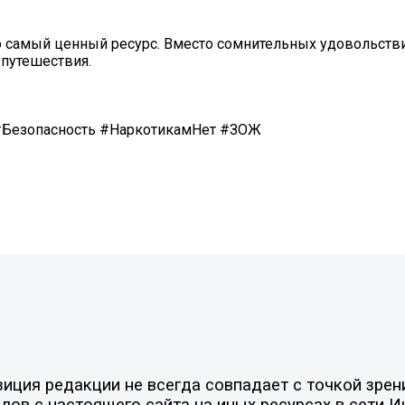
 самый ценный ресурс. Вместо сомнительных удовольстви
 путешествия.
езопасность #НаркотикамНет #ЗОЖ
ция редакции не всегда совпадает с точкой зрени
ов с настоящего сайта на иных ресурсах в сети И