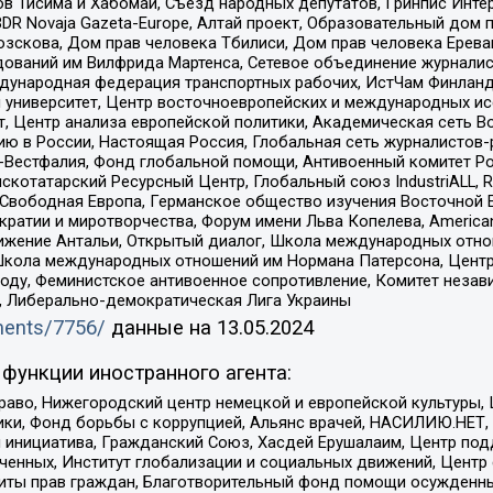
в Тисима и Хабомаи, Съезд народных депутатов, Гринпис Инте
DR Novaja Gazeta-Europe, Алтай проект, Образовательный дом 
зскова, Дом прав человека Тбилиси, Дом прав человека Ерева
едований им Вилфрида Мартенса, Сетевое объединение журнали
Международная федерация транспортных рабочих, ИстЧам Финлан
й университет, Центр восточноевропейских и международных и
, Центр анализа европейской политики, Академическая сеть Во
ю в России, Настоящая Россия, Глобальная сеть журналистов
естфалия, Фонд глобальной помощи, Антивоенный комитет России,
татарский Ресурсный Центр, Глобальный союз IndustriALL, Russi
 Свободная Европа, Германское общество изучения Восточной 
и и миротворчества, Форум имени Льва Копелева, American Counci
ое движение Антальи, Открытый диалог, Школа международных отн
Школа международных отношений им Нормана Патерсона, Центр
ду, Феминистское антивоенное сопротивление, Комитет независ
а, Либерально-демократическая Лига Украины
uments/7756/
данные на
13.05.2024
функции иностранного агента:
раво, Нижегородский центр немецкой и европейской культуры,
тики, Фонд борьбы с коррупцией, Альянс врачей, НАСИЛИЮ.НЕТ,
я инициатива, Гражданский Союз, Хасдей Ерушалаим, Центр по
юченных, Институт глобализации и социальных движений, Цент
ты прав граждан, Благотворительный фонд помощи осужденным