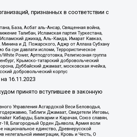
ганизаций, признанных в соответствии с
на, База, Асбат аль-Ансар, Священная война,
ижение Талибан, Исламская партия Туркестана,
Исламский джихад, Аль-Каида, Имарат Кавказ,
 Минина и Д. Пожарского, Аджр от Аллаха Субхану
о ба суи давлати исломи, Террористическое
/White Power, Артподготовка, Религиозная группа
Оренбург, Крымско-татарский добровольческий
орона, Дуббайский джамаат, московская ячейка,
усский добровольческий корпус
 на
16.11.2023
судом принято вступившее в законную
вного Управления Асгардской Веси Беловодья,
годержавию, Таблиги Джамаат, Свидетели Иеговы,
айат Кабарды, Балкарии и Карачая, Союз славян,
т-18, Благородный Орден Дьявола, Армия воли
ое национальное единство, Древнерусской
 нелегальной иммиграции, Кровь и Честь, О