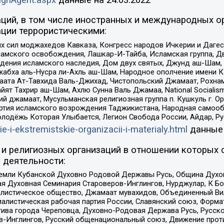
ций, в том числе иностранных и международных ор
ции террористическими:
ил моджахедов Кавказа, Конгресс народов Ичкерии и Дагеста
ламского освобождения, Лашкар-И-Тайба, Исламская группа, Дв
ения исламского наследия, Дом двух святых, Джунд аш-Шам, 
жабха аль-Нусра ли-Ахль аш-Шам, Народное ополчение имени К.
ата Ат-Тавхида Валь-Джихад, Чистопольский Джамаат, Рохнам
ят Тахрир аш-Шам, Ахлю Сунна Валь Джамаа, National Socialism
ий джамаат, Мусульманская религиозная группа п. Кушкуль г. 
ртия исламского возрождения Таджикистана, Народная самооб
олодёжь Которая Улыбается, Легион Свобода России, Айдар, Р
ie-i-ekstremistskie-organizacii-i-materialy.html
данные
и религиозных организаций в отношении которых 
 деятельности:
земли Кубанской Духовно Родовой Державы Русь, Община Духо
 Духовная Семинария Староверов-Инглингов, Нурджулар, К Бо
листическое общество, Джамаат мувахидов, Объединенный Вил
иалистическая рабочая партия России, Славянский союз, Форма
ива города Череповца, Духовно-Родовая Держава Русь, Русск
-Инглингов, Русский общенациональный союз, Движение против