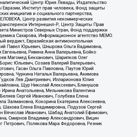
, Аналитический Центр Юрия Левады, Издательство
 Евразии, Институт прав человека, Фонд защиты
ких инициатив и социального партнерства,
ЕЛОВЕКА, Центр развития некоммерческих
 Трансперенси Интернешнл-Р, Центр Защиты Прав
овета Министров Северных Стран, Фонд поддержки
адемика Сахарова, Информационное агентство МЕМО.
ый вердикт, Евразийская антимонопольная
кий Павел Юрьевич, Шнырова Ольга Вадимовна,
 Евгеньевна, Ривина Анна Валерьевна, Бойко
хоев Магомед Бекханович, Шарипков Олег
Борис Юльевич, Созаев Валерий Валерьевич,
тович, Гасан Ольга Павловна, Паутов Юрий
ровна, Чуркина Наталья Валерьевна, Акимова
 Гудков Лев Дмитриевич, Илларионова Юлия
ихайловна, Щур Николай Алексеевич, Блинушов
е Ирина Анатольевна, Мельникова Валентина
Беляев Сергей Иванович, Голубева Елена
ила Залмановна, Кокорина Екатерина Алексеевна,
, Шахова Елена Владимировна, Подузов Сергей
ин Вячеслав Иванович, Шабад Анатолий Ефимович,
вна, Смирнов Владимир Александрович, Вицин
ег Петрович, Полякова Мара Федоровна, Резник