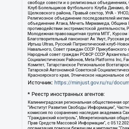
свободе совести и о религиозных объединениях,
Клуб Болельщиков Футбольного Клуба Динамо, Фа
Щелковского района, Правый сектор, УНА - УНСО, У
Религиозное объединение последователей инглии
объединение Атака, Мечеть Мирмамеда, Община К
противодействии экстремистской деятельности, 
Молодежная правозащитная группа МПГ, Курсом П
Благотворительный пансионат Ак Умут, Русская ре
Иртыш Ultras, Русский Патриотический клуб-Нов
Навального, Совет граждан СССР Прикубанского 
Народный совет граждан РСФСР СССР Архангельск
Социалистических Районов, Meta Platforms Inc, 
Комитет, Татарстанское Региональное Всетатар
Татарской Автономной Советской Социалистическ
Красноярского края, Этническое национальное о
Источник:
https://minjust.gov.ru/ru/doc
* Реестр иностранных агентов:
Калининградская региональная общественная организация "Экозащита!-Женсовет", Фонд содействия защите прав и свобод граждан "Общественный вердикт", Фонд "Институт Развития Свободы Информации", Частное учреждение "Информационное агентство МЕМО. РУ", Региональная общественная организация "Общественная комиссия по сохранению наследия академика Сахарова", Фонд поддержки свободы прессы, Санкт-Петербургская общественная правозащитная организация "Гражданский контроль", Межрегиональная общественная организация "Информационно-просветительский центр "Мемориал", Региональный Фонд "Центр Защиты Прав Средств Массовой Информации", с 05.12.2023 Фонд "Центр Защиты Прав Средств массовой информации", Региональная общественная благотворительная организация помощи беженцам и мигрантам "Гражданское содействие", Негосударственное образовательное учреждение дополнительного профессионального образования (повышение квалификации) специалистов "АКАДЕМИЯ ПО ПРАВАМ ЧЕЛОВЕКА", Свердловская региональная общественная организация "Сутяжник", Автономная некоммерческая организация "Центр независимых социологических исследований", Союз общественных объединений "Российский исследовательский центр по правам человека", Региональное общественное учреждение научно-информационный центр "МЕМОРИАЛ", Некоммерческая организация "Фонд защиты гласности", Автономная некоммерческая организация "Институт прав человека", Городская общественная организация "Екатеринбургское общество "МЕМОРИАЛ", Городская общественная организация "Рязанское историко-просветительское и правозащитное общество "Мемориал" (Рязанский Мемориал), Челябинский региональный орган общественной самодеятельности – женское общественное объединение "Женщины Евразии", Челябинский региональный орган общественной самодеятельности "Уральская правозащитная группа", Фонд содействия защите здоровья и социальной справедливости имени Андрея Рылькова, Автономная Некоммерческая Организация "Аналитический Центр Юрия Левады", Автономная некоммерческая организация социальной поддержки населения "Проект Апрель", Региональная общественная организация помощи женщинам и детям, находящимся в кризисной ситуации "Информационно-методический центр "Анна", Фонд содействия развитию массовых коммуникаций и правовому просвещению "Так-так-Так", Фонд содействия устойчивому развитию "Серебряная тайга", Свердловский региональный общественный фонд социальных проектов "Новое время", "Idel.Реалии", Кавказ.Реалии, Крым.Реалии, Телеканал Настоящее Время, Татаро-башкирская служба Радио Свобода (Azatliq Radiosi), Радио Свободная Европа/Радио Свобода (PCE/PC), "Сибирь.Реалии", "Фактограф", Благотворительный фонд помощи осужденным и их семьям, Автономная некоммерческая организация "Институт глобализации и социальных движений", Фонд "В защиту прав заключенных", Частное учреждение "Центр поддержки и содействия развитию средств массовой информации", Пензенский региональный общественный благотворительный фонд "Гражданский союз", "Север.Реалии", Некоммерческая организация Фонд "Правовая инициатива", 