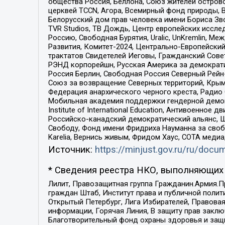
общества Россия, Беллона, Союз жителей острово
церквей TCCN, Агора, Всемирный фонд природы, B
Белорусский дом прав человека имени Бориса Зво
TVR Studios, ТВ Дождь, Центр европейских иссл
Россию, Свободная Бурятия, Uralic, UnKremlin, 
Развития, Комитет-2024, Центрально-Европейски
трактатов Свидетелей Иеговы, Гражданский Совет
РЭНД корпорейшн, Русская Америка за демократи
Россия Берлин, Свободная Россия Северный Рейн-В
Союз за возвращение Северных территорий, Крымско
Федерация анархического черного креста, Радио
Мобильная академия поддержки гендерной демократи
Institute of International Education, Антивоенн
Российско-канадский демократический альянс, 
Свободу, Фонд имени Фридриха Науманна за свобо
Karelia, Вернись живым, Фридом Хаус, СОТА меди
Источник:
https://minjust.gov.ru/ru/doc
* Сведения реестра НКО, выполняющих 
Лилит, Правозащитная группа Гражданин.Армия.П
граждан Штаб, Институт права и публичной поли
Открытый Петербург, Лига Избирателей, Правова
информации, Горячая Линия, В защиту прав закл
Благотворительный фонд охраны здоровья и защи