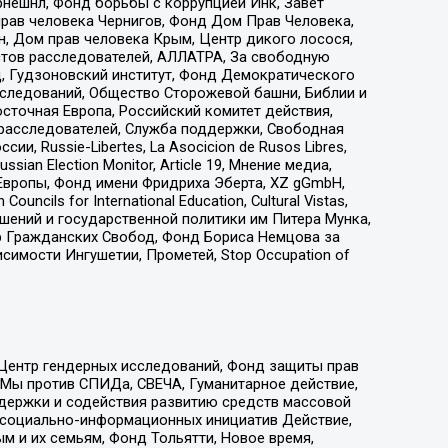
рнешнл, Фонд борьбы с коррупцией Инк, Завет
прав человека Чернигов, Фонд Дом Прав Человека,
н, Дом прав человека Крым, Центр дикого лосося,
стов расследователей, АЛЛАТРА, За свободную
д, Гудзоновский институт, Фонд Демократического
сследований, Общество Сторожевой башни, Библии и
сточная Европа, Российский комитет действия,
-расследователей, Служба поддержки, Свободная
 Russie-Libertes, La Asocicion de Rusos Libres,
an Election Monitor, Article 19, Мнение медиа,
Европы, Фонд имени Фридриха Эберта, XZ gGmbH,
ls for International Education, Cultural Vistas,
ошений и государственной политики им Питера Мунка,
 Гражданских Свобод, Фонд Бориса Немцова за
имости Ингушетии, Прометей, Stop Occupation of
 Центр гендерных исследований, Фонд защиты прав
 Мы против СПИДа, СВЕЧА, Гуманитарное действие,
ддержки и содействия развитию средств массовой
р социально-информационных инициатив Действие,
 и их семьям, Фонд Тольятти, Новое время,