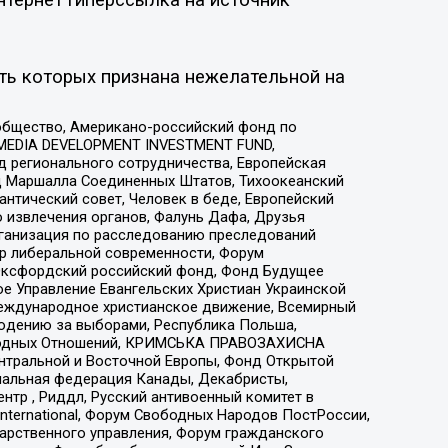
ть которых признана нежелательной на
общество, Американо-российский фонд по
 MEDIA DEVELOPMENT INVESTMENT FUND,
 регионального сотрудничества, Европейская
 Маршалла Соединенных Штатов, Тихоокеанский
нтический совет, Человек в беде, Европейский
 извлечения органов, Фалунь Дафа, Друзья
рганизация по расследованию преследований
тр либеральной современности, Форум
 Оксфордский российский фонд, Фонд Будущее
е Управление Евангельских Христиан Украинской
еждународное христианское движение, Всемирный
людению за выборами, Республика Польша,
народных Отношений, КРИМСЬКА ПРАВОЗАХИСНА
ы Центральной и Восточной Европы, Фонд Открытой
иональная федерация Канады, Декабристы,
тр , Риддл, Русский антивоенный комитет в
nternational, Форум Свободных Народов ПостРоссии,
дарственного управления, Форум гражданского