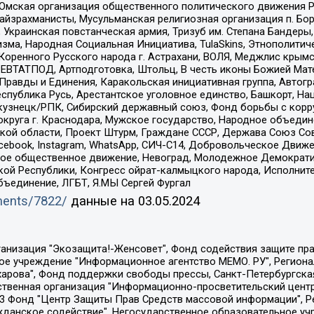
 Омская организация общественного политического движения Р
йзрахманисты, Мусульманская религиозная организация п. Бо
краинская повстанческая армия, Тризуб им. Степана Бандеры, Бр
зма, Народная Социальная Инициатива, TulaSkins, Этнополитич
оренного Русского народа г. Астрахани, ВОЛЯ, Меджлис крымс
РЕВТАТПОД, Артподготовка, Штольц, В честь иконы Божией Мате
равды и Единения, Каракольская инициативная группа, Автогра
спублика Русь, Арестантское уголовное единство, Башкорт, Наци
окузнецк/РПК, Сибирский державный союз, Фонд борьбы с кор
округа г. Краснодара, Мужское государство, Народное объедин
ой области, Проект Штурм, Граждане СССР, Держава Союз Сов
Facebook, Instagram, WhatsApp, СИЧ-С14, Добровольческое Движ
ское общественное движение, Невоград, Молодежное Демократ
ой Республики, Конгресс ойрат-калмыцкого народа, Исполнит
бъединение, ЛГБТ, Я.МЫ Сергей Фургал
uments/7822/
данные на
03.05.2024
Общество с ограниченной ответственностью "Радио Свободная Европа/Радио Свобода", Чешское информационное агентство "MEDIUM-ORIENT", Красноярская региональная общественная организация "Мы против СПИДа", Камалягин Денис Николаевич, Маркелов Сергей Евгеньевич, Пономарев Лев Александрович, Савицкая Людмила Алексеевна, Автономная некоммерческая организация "Центр по работе с проблемой насилия "НАСИЛИЮ.НЕТ", Межрегиональный профессиональный союз работников здравоохранения "Альянс врачей", Юридическое лицо, зарегистрированное в Латвийской Республике, SIA "Medusa Project" (регистрационный номер 40103797863, дата регистрации 10.06.2014), Некоммерческая организация "Фонд по борьбе с коррупцией", Автономная некоммерческая организация "Институт права и публичной политики", Баданин Роман Сергеевич, Гликин Максим Александрович, Железнова Мария Михайловна, Лукьянова Юлия Сергеевна, Маетная Елизавета Витальевна, Маняхин Петр Борисович, Чуракова Ольга Владимировна, Ярош Юлия Петровна, Юридическое лицо "The Insider SIA", зарегистрированное в Риге, Латвийская Республика (дата регистрации 26.06.2015), являющееся администратором доменного имени интернет-издания "The Insider SIA", https://theins.ru, Постернак Алексей Евгеньевич, Рубин Михаил Аркадьевич, Анин Роман Александрович, Юридическое лицо Istories fonds, зарегистрированное в Латвийской Республике (регистрационный номер 50008295751, дата регистрации 24.02.2020), Великовский Дмитрий Александрович, Долинина Ирина Николаевна, Мароховская Алеся Алексеевна, Шлейнов Роман Юрьевич, Шмагун Олеся Валентиновна, Общество с ограниченной ответственностью "Альтаир 2021", Общество с ограниченной ответственностью "Вега 2021", Общество с ограниченной ответственностью "Главный редактор 2021", Общество с ограниченной ответственностью "Ромашки монолит", Важенков Артем Валерьевич, Ивановская областная общественная организация "Центр гендерных исследований", Гурман Юрий Альбертович, Медиапроект "ОВД-Инфо", Егоров Владимир Владимирович, Жилинский Владимир Александрович, Общество с ограниченной ответственностью "ЗП", Иванова София Юрьевна, Карезина Инна Павловна, Кильтау Екатерина Викторовна, Петров Алексей Викторович, Пискунов Сергей Евгеньевич, Смирнов Сергей Сергеевич, Тихонов Михаил Сергеевич, Общество с ограниченной ответственностью "ЖУРНАЛИСТ-ИНОСТРАННЫЙ АГЕНТ", Арапова Галина Юрьевна, Вольтская Татьяна Анатольевна, Американская компания "Mason G.E.S. Anonymous Foundation" (США), являющаяся владельцем интернет-издания https://mnews.world/, Компания "Stichting Bellingcat", зарегистрированная в Нидерландах (дата регистрации 11.07.2018), Захаров Андрей Вячеславович, Клепиковская Екатерина Дмитриевна, Общество с ограниченной ответственностью "МЕМО", Перл Роман Александрович, Симонов Евгений Алексеевич, Соловьева Елена Анатольевна, Сотников Даниил Владимирович, Сурначева Елизавета Дмитриевна, Автономная некоммерческая организация по защите прав человека и информированию населения "Якутия – Наше Мнение", Общество с ограниченной ответственностью "Москоу диджитал медиа", с 26.01.2023 Общество с ограниченной ответственностью "Чайка Белые сады", Ветошкина Валерия Валерьевна, Заговора Максим Александрович, Межрегиональное общественное движение "Российская ЛГБТ - сеть", Оленичев Максим Владимирович, Павлов Иван Юрьевич, Скворцова Елена Сергеевна, Общество с ограниченной ответственностью "Как бы инагент", Кочетков Игорь Викторович, Общество с ограниченной ответственностью "Честные выборы", Еланчик Олег Александрович, Общество с ограниченной ответственностью "Нобелевский призыв", Гималова Регина Эмилевна, Григорьев Андрей Валерьевич, Григорьева Алина Александровна, Ассоциация по содействию защите прав призывников, альтернативнослужащих и военнослужащих "Правозащитная группа "Гражданин.Армия.Право", Хисамова Регина Фаритовна, Автономная некоммерческая организация по реализа