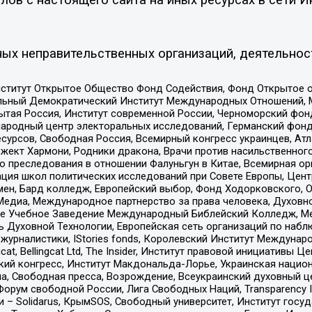
ых неправительственных организаций, деятельнос
ститут Открытое Общество Фонд Содействия, Фонд Открытое 
альный Демократический Институт Международных Отношений,
тая Россия, Институт современной России, Черноморский фонд
родный центр электоральных исследований, Германский фонд
рсов, Свободная Россия, Всемирный конгресс украинцев, Атла
ект Хармони, Родники дракона, Врачи против насильственного
ию преследования в отношении Фалуньгун в Китае, Всемирная о
ация школ политических исследований при Совете Европы, Цен
мен, Бард колледж, Европейский выбор, Фонд Ходорковского,
едиа, Международное партнерство за права человека, Духовно
ое Учебное Заведение Международный Библейский Колледж, М
ь Духовной Технологии, Европейская сеть организаций по наб
урналистики, IStories fonds, Королевский Институт Между
gcat, Bellingcat Ltd, The Insider, Институт правовой инициатив
инский конгресс, Институт Макдональда-Лорье, Украинская нац
, Свободная пресса, Возрождение, Всеукраинский духовный цен
орум свободной России, Лига Свободных Наций, Transparеncy I
– Solidarus, КрымSOS, Свободный университет, Институт госу