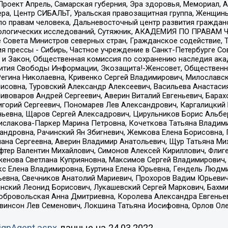
а, Проект Апрель, Самарская губерния, Эра здоровья, Мемориал
ера, Центр СИБАЛЬТ, Уральская правозащитная группа, Женщины
по правам человека, Дальневосточный центр развития гражданс
ологических исследований, Сутяжник, АКАДЕМИЯ ПО ПРАВАМ Ч
е Совета Министров северных стран, Гражданское содействие,
я прессы - Сибирь, Частное учреждение в Санкт-Петербурге С
 и Закон, Общественная комиссия по сохранению наследия ак
звития Свободы Информации, Экозащита!-Женсовет, Общественн
Регина Николаевна, Кривенко Сергей Владимирович, Милославс
совна, Туровский Александр Алексеевич, Васильева Анастасия
Пивоваров Андрей Сергеевич, Аверин Виталий Евгеньевич, Бара
горий Сергеевич, Пономарев Лев Александрович, Каргалицкий 
ньевна, Щаров Сергей Алексадрович, Цирульников Борис Альбер
ислакова-Паркер Марина Петровна, Кочеткова Татьяна Владими
сандровна, Рачинский Ян Збигневич, Жемкова Елена Борисовна,
лана Сергеевна, Аверин Владимир Анатольевич, Щур Татьяна М
фтер Валентин Михайлович, Симонов Алексей Кириллович, Флиг
женова Светлана Куприяновна, Максимов Сергей Владимирович, 
кс Елена Владимировна, Буртина Елена Юрьевна, Гендель Людм
евна, Свечников Анатолий Мариевич, Прохоров Вадим Юрьевич
инский Леонид Борисович, Лукашевский Сергей Маркович, Бахм
Добровольская Анна Дмитриевна, Королева Александра Евгенье
евинсон Лев Семенович, Локшина Татьяна Иосифовна, Орлов Ол
ignAgent.aspx
данные на
24.03.2022