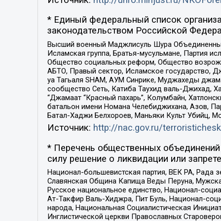
* Единый федеральный список организа
законодательством Российской Федера
Высший военный Маджлисуль Шура Объединенных с
Исламская группа, Братья-мусульмане, Партия ис
Общество социальных реформ, Общество возрожд
АБТО, Правый сектор, Исламское государство, Д
уа Тагьаля SHAM, АУМ Синрике, Муджахеды джама
сообщество Сеть, Катиба Таухид валь-Джихад, Хай
“Джамаат “Красный пахарь”, Колумбайн, Хатлонск
батальон имени Номана Челебиджихана, Азов, Па
Батал-Хаджи Белхороев, Маньяки Культ Убийц, М
Источник:
http://nac.gov.ru/terroristichesk
* Перечень общественных объединений 
силу решение о ликвидации или запрете
Национал-большевистская партия, ВЕК РА, Рада 
Славянская Община Капища Веды Перуна, Мужская
Русское национальное единство, Национал-социа
Ат-Такфир Валь-Хиджра, Пит Буль, Национал-соц
народа, Национальная Социалистическая Инициат
Инглистической церкви Православных Староверов