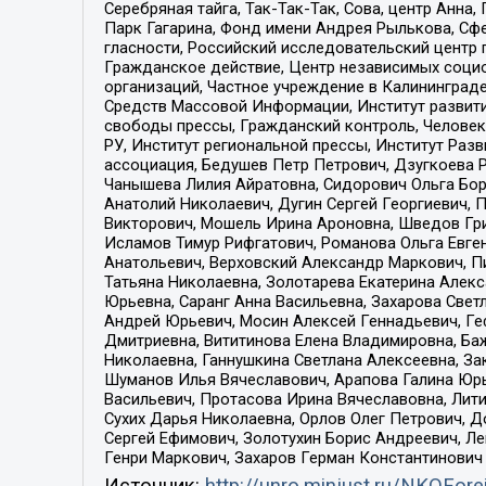
Серебряная тайга, Так-Так-Так, Сова, центр Анн
Парк Гагарина, Фонд имени Андрея Рылькова, Сф
гласности, Российский исследовательский центр 
Гражданское действие, Центр независимых соци
организаций, Частное учреждение в Калининград
Средств Массовой Информации, Институт развити
свободы прессы, Гражданский контроль, Человек
РУ, Институт региональной прессы, Институт Ра
ассоциация, Бедушев Петр Петрович, Дзугкоева 
Чанышева Лилия Айратовна, Сидорович Ольга Бори
Анатолий Николаевич, Дугин Сергей Георгиевич, 
Викторович, Мошель Ирина Ароновна, Шведов Гри
Исламов Тимур Рифгатович, Романова Ольга Евге
Анатольевич, Верховский Александр Маркович, П
Татьяна Николаевна, Золотарева Екатерина Алек
Юрьевна, Саранг Анна Васильевна, Захарова Свет
Андрей Юрьевич, Мосин Алексей Геннадьевич, Ге
Дмитриевна, Вититинова Елена Владимировна, Ба
Николаевна, Ганнушкина Светлана Алексеевна, За
Шуманов Илья Вячеславович, Арапова Галина Юрь
Васильевич, Протасова Ирина Вячеславовна, Лит
Сухих Дарья Николаевна, Орлов Олег Петрович, 
Сергей Ефимович, Золотухин Борис Андреевич, Л
Генри Маркович, Захаров Герман Константинович
Источник:
http://unro.minjust.ru/NKOFore