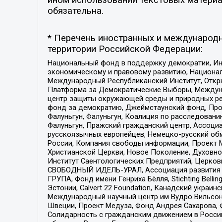
обязательна.
* Перечень иностранных и международн
территории Российской Федерации:
Национальный фонд в поддержку демократии, Ин
экономическому и правовому развитию, Национ
Международный Республиканский Институт, Откры
Платформа за Демократические Выборы, Междуна
центр защиты окружающей среды и природных ресу
фонд за демократию, Джеймстаунский фонд, Прож
Фалуньгун, Фалуньгун, Коалиция по расследован
Фалуньгун, Пражский гражданский центр, Ассоци
русскоязычных европейцев, Немецко-русский об
России, Компания свободы информации, Проект М
Христианской Церкви, Новое Поколение, Духовн
Институт Саентологических Предприятий, Церков
СВОБОДНЫЙ ИДЕЛЬ-УРАЛ, Ассоциация развития ж
ГРУПА, Фонд имени Генриха Бёлля, Stichting Bellin
Эстонии, Calvert 22 Foundation, Канадский укра
Международный научный центр им Вудро Вильсона
Швеции, Проект Медуза, Фонд Андрея Сахарова, Ф
Солидарность с гражданским движением в России 