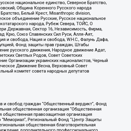
усское национальное единство, Северное Братство,
ровский, Община Коренного Русского народа
атство, Белый Крест, Misanthropic division,
еское объединение Русские, Русское национальное
котатарского народа, Рубеж Севера, ТОЙС, О
ри Державная, Сектор 16, Независимость, Фирма,
д Крю, Союз Славянских Сил Руси, Алля-Аят,
я и свобода, Нация и свобода, W.H.С., Фалунь Дафа,
рупцией, Фонд защиты прав граждан, Штабы
ение русского движения, Народное движение Адат,
етских Светлых Родов, Совет Советских
ение Организации украинских националистов, Черный
ическое Движение Весна, Верховный Совет
ельный комитет совета народных депутатов
ции социально-правовых программ "Лилит", Дальневосточное общественное движение "Маяк", Санкт-Петербургская ЛГБТ-инициативная группа "Выход", Инициативная группа ЛГБТ+ "Реверс", Алексеев Андрей Викторович, Бекбулатова Таисия Львовна, Беляев Иван Михайлович, Владыкина Елена Сергеевна, Гельман Марат Александрович, Никульшина Вероника Юрьевна, Толоконникова Надежда Андреевна, Шендерович Виктор Анатольевич, Общество с ограниченной ответственностью "Данное сообщение", Общество с ограниченной ответственностью Издательский дом "Новая глава", Айнбиндер Александра Александровна, Московский комьюнити-центр для ЛГБТ+инициатив, Благотворительный фонд развития филантропии, Deutsche Welle (Германия, Kurt-Schumacher-Strasse 3, 53113 Bonn), Борзунова Мария Михайловна, Воробьев Виктор Викторович, Голубева Анна Львовна, Константинова Алла Михайловна, Малкова Ирина Владимировна, Мурадов Мурад Абдулгалимович, Осетинская Елизавета Николаевна, Понасенков Евгений Николаевич, Ганапольский Матвей Юрьевич, Киселев Евгений Алексеевич, Борухович Ирина Григорьевна, Дремин Иван Тимофеевич, Дубровский Дмитрий Викторович, Красноярская региональная общественная организация поддержки и развития альтернативных образовательных технологий и межкультурных коммуникаций "ИНТЕРРА", Маяковская Екатерина Алексеевна, Фейгин Марк Захарович, Филимонов Андрей Викторович, Дзугкоева Регина Николаевна, Доброхотов Роман Александрович, Дудь Юрий Александрович, Елкин Сергей Владимирович, Кругликов Кирилл Игоревич, Сабунаева Мария Леонидовна, Семенов Алексей Владимирович, Шаинян Карен Багратович, Шульман Екатерина Михайловна, Асафьев Артур Валерьевич, Вахштайн Виктор Семенович, Венедиктов Алексей Алексеевич, Лушникова Екатерина Евгеньевна, Волков Леонид Михайлович, Невзоров Александр Глебович, Пархоменко Сергей Борисович, Сироткин Ярослав Николаевич, Кара-Мурза Владимир Владимирович, Баранова Наталья Владимировна, Гозман Леонид Яковлевич, Кагарлицкий Борис Юльевич, Климарев Михаил Валерьевич, Милов Владимир Станиславович, Автономная некоммерческая организация Краснодарский центр современного искусства "Типография", Моргенштерн Алишер Тагирович, Соболь Любовь Эдуардовна, Общество с ограниченной ответственностью "ЛИЗА НОРМ", Каспаров Гарри Кимович, Ходорковский Михаил Борисович, Общество с ограниченной ответственностью "Апрельские тезисы", Данилович Ирина Брониславовна, Кашин Олег Владимирович, Петров Николай Владимирович, Пивоваров Алексей Владимирович, Соколов Михаил Владимирович, Цветкова Юлия Владимировна, Чичваркин Евгений Александрович, Комитет против пыток/Команда против пыток, Общество с ограниченной ответственностью "Первый научный", Общество с ограниченной ответственностью "Вертолет и ко", Белоцерковская Вероника Борисовна, Кац Максим Евгеньевич, Лазарева Татьяна Юрьевна, Шаведдинов Руслан Табризович, Яшин Илья Валерьевич, Общество с ограниченной ответственностью "Иноагент ААВ", Алешковский Дмитрий Петрович, Альбац Евгения Марковна, Быков Дмитрий Львович, Галямина Юлия Евгеньевна, Лойко Сергей Леонидович, Мартынов Кирилл Константинович, Медведев Сергей Александрович, Крашенинников Федор Геннадиевич, Гордеева Катерина Вл