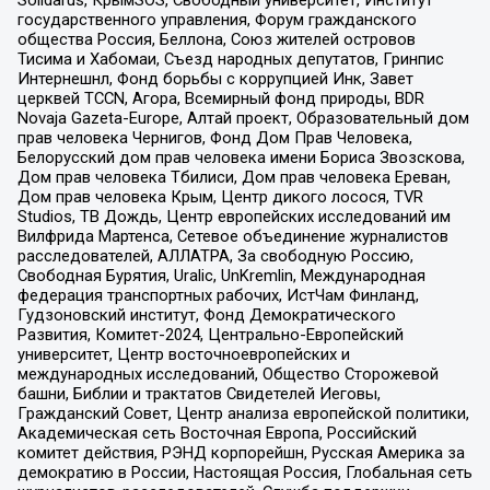
государственного управления, Форум гражданского
общества Россия, Беллона, Союз жителей островов
Тисима и Хабомаи, Съезд народных депутатов, Гринпис
Интернешнл, Фонд борьбы с коррупцией Инк, Завет
церквей TCCN, Агора, Всемирный фонд природы, BDR
Novaja Gazeta-Europe, Алтай проект, Образовательный дом
прав человека Чернигов, Фонд Дом Прав Человека,
Белорусский дом прав человека имени Бориса Звозскова,
Дом прав человека Тбилиси, Дом прав человека Ереван,
Дом прав человека Крым, Центр дикого лосося, TVR
Studios, ТВ Дождь, Центр европейских исследований им
Вилфрида Мартенса, Сетевое объединение журналистов
расследователей, АЛЛАТРА, За свободную Россию,
Свободная Бурятия, Uralic, UnKremlin, Международная
федерация транспортных рабочих, ИстЧам Финланд,
Гудзоновский институт, Фонд Демократического
Развития, Комитет-2024, Центрально-Европейский
университет, Центр восточноевропейских и
международных исследований, Общество Сторожевой
башни, Библии и трактатов Свидетелей Иеговы,
Гражданский Совет, Центр анализа европейской политики,
Академическая сеть Восточная Европа, Российский
комитет действия, РЭНД корпорейшн, Русская Америка за
демократию в России, Настоящая Россия, Глобальная сеть