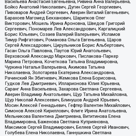
Васильева Анастасия Евгеньевна, Ривина Анна Валерьевна,
Бойко Анатолий Николаевич, Дугин Сергей Георгиевич,
Пивоваров Андрей Сергеевич, Аверин Виталий Евгеньевич,
Барахоев Магомед Бекханович, Шарипков Олег
Викторович, Мошель Ирина Ароновна, Шведов Григорий
Сергеевич, Пономарев Лев Александрович, Каргалицкий
Борис Юльевич, Созаев Валерий Валерьевич, Исламов
Тимур Рифгатович, Романова Ольга Евгеньевна, Щаров
Сергей Алексадрович, Цирульников Борис Альбертович,
Гасан Ольга Павловна, Паутов Юрий Анатольевич,
Верховский Александр Маркович, Пислакова-Паркер
Марина Петровна, Кочеткова Татьяна Владимировна,
Чуркина Наталья Валерьевна, Акимова Татьяна
Николаевна, Золотарева Екатерина Александровна,
Рачинский Ян Збигневич, Жемкова Елена Борисовна,
Гудков Лев Дмитриевич, Илларионова Юлия Юрьевна,
Саранг Анна Васильевна, Захарова Светлана Сергеевна,
Аверин Владимир Анатольевич, Щур Татьяна Михайловна,
Щур Николай Алексеевич, Блинушов Андрей Юрьевич,
Мосин Алексей Геннадьевич, Гефтер Валентин Михайлович,
Симонов Алексей Кириллович, Флиге Ирина Анатольевна,
Мельникова Валентина Дмитриевна, Вититинова Елена
Владимировна, Баженова Светлана Куприяновна,
Максимов Сергей Владимирович, Беляев Сергей Иванович,
Голубева Елена Николаевна, Ганнушкина Светлана