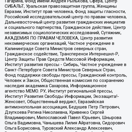
Гагарина, Фонд имени Андрея Рылькова, Сфера, Центр
СИБАЛЬТ, Уральская правозащитная группа, Женщины
Евразии, Институт прав человека, Фонд защиты гласности,
Российский исследовательский центр по правам человека,
Дальневосточный центр развития гражданских инициатив
и социального партнерства, Гражданское действие, Центр
независимых социологических исследований, Сутяжник,
АКАДЕМИЯ ПО ПРАВАМ ЧЕЛОВЕКА, Центр развития
некоммерческих организаций, Частное учреждение в
Калининграде Совета Министров северных стран,
Гражданское содействие, Трансперенси Интернешнл-Р,
Центр Защиты Прав Средств Массовой Информации,
Институт развития прессы - Сибирь, Частное учреждение в
Санкт-Петербурге Совета Министров Северных Стран,
Фонд поддержки свободы прессы, Гражданский контроль,
Человек и Закон, Общественная комиссия по сохранению
наследия академика Сахарова, Информационное
агентство МЕМО. РУ, Институт региональной прессы,
Институт Развития Свободы Информации, Экозащита!-
Женсовет, Общественный вердикт, Евразийская
антимонопольная ассоциация, Бедушев Петр Петрович,
Дзугкоева Регина Николаевна, Кривенко Сергей
Владимирович, Милославский Павел Юрьевич, Шнырова
Ольга Вадимовна, Чанышева Лилия Айратовна, Сидорович
Ольга Борисовна, Туровский Александр Алексеевич,