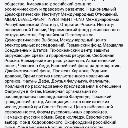
общество, Американо-российский фонд по
экономическому и правовому развитию, Национальный
Демократический Институт Международных Отношений,
MEDIA DEVELOPMENT INVESTMENT FUND, Международный
Республиканский Институт, Открытая Россия, Институт
современной России, Черноморский фонд регионального
сотрудничества, Европейская Платформа за
Демократические Выборы, Международный центр
электоральных исследований, Германский фонд Маршалла
Соединенных Штатов, Тихоокеанский центр защиты
окружающей среды и природных ресурсов, Свободная
Россия, Всемирный конгресс украинцев, Атлантический
совет, Человек в беде, Европейский фонд за демократию,
Джеймстаунский фонд, Прожект Хармони, Родники
дракона, Врачи против насильственного извлечения
органов, Фалунь Дафа, Друзья Фалуньгун, Фалуньгун,
Коалиция по расследованию преследования в отношении
Фалуньгун в Китае, Всемирная организация по
расследованию преследований Фалуньгун, Пражский
гражданский центр, Ассоциация школ политических
исследований при Совете Европы, Центр либеральной
современности, Форум русскоязычных европейцев,
Немецко-русский обмен, Бард колледж, Европейский
выбор, Фонд Ходорковского, Оксфордский российский
фонд, Фонд Будущее России, Компания свободы