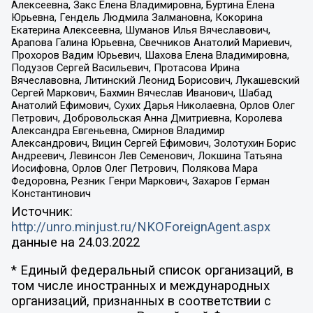
Алексеевна, Закс Елена Владимировна, Буртина Елена
Юрьевна, Гендель Людмила Залмановна, Кокорина
Екатерина Алексеевна, Шуманов Илья Вячеславович,
Арапова Галина Юрьевна, Свечников Анатолий Мариевич,
Прохоров Вадим Юрьевич, Шахова Елена Владимировна,
Подузов Сергей Васильевич, Протасова Ирина
Вячеславовна, Литинский Леонид Борисович, Лукашевский
Сергей Маркович, Бахмин Вячеслав Иванович, Шабад
Анатолий Ефимович, Сухих Дарья Николаевна, Орлов Олег
Петрович, Добровольская Анна Дмитриевна, Королева
Александра Евгеньевна, Смирнов Владимир
Александрович, Вицин Сергей Ефимович, Золотухин Борис
Андреевич, Левинсон Лев Семенович, Локшина Татьяна
Иосифовна, Орлов Олег Петрович, Полякова Мара
Федоровна, Резник Генри Маркович, Захаров Герман
Константинович
Источник:
http://unro.minjust.ru/NKOForeignAgent.aspx
данные на
24.03.2022
* Единый федеральный список организаций, в
том числе иностранных и международных
организаций, признанных в соответствии с