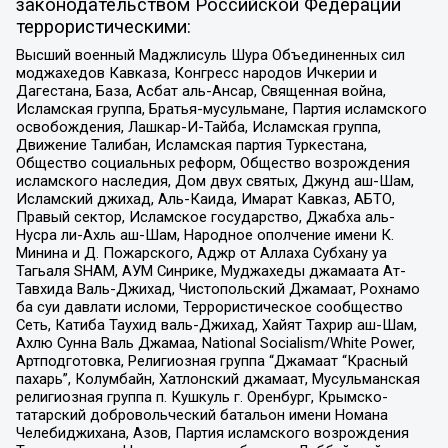
законодательством Российской Федерации
террористическими:
Высший военный Маджлисуль Шура Объединенных сил
моджахедов Кавказа, Конгресс народов Ичкерии и
Дагестана, База, Асбат аль-Ансар, Священная война,
Исламская группа, Братья-мусульмане, Партия исламского
освобождения, Лашкар-И-Тайба, Исламская группа,
Движение Талибан, Исламская партия Туркестана,
Общество социальных реформ, Общество возрождения
исламского наследия, Дом двух святых, Джунд аш-Шам,
Исламский джихад, Аль-Каида, Имарат Кавказ, АБТО,
Правый сектор, Исламское государство, Джабха аль-
Нусра ли-Ахль аш-Шам, Народное ополчение имени К.
Минина и Д. Пожарского, Аджр от Аллаха Субхану уа
Тагьаля SHAM, АУМ Синрике, Муджахеды джамаата Ат-
Тавхида Валь-Джихад, Чистопольский Джамаат, Рохнамо
ба суи давлати исломи, Террористическое сообщество
Сеть, Катиба Таухид валь-Джихад, Хайят Тахрир аш-Шам,
Ахлю Сунна Валь Джамаа, National Socialism/White Power,
Артподготовка, Религиозная группа “Джамаат “Красный
пахарь”, Колумбайн, Хатлонский джамаат, Мусульманская
религиозная группа п. Кушкуль г. Оренбург, Крымско-
татарский добровольческий батальон имени Номана
Челебиджихана, Азов, Партия исламского возрождения