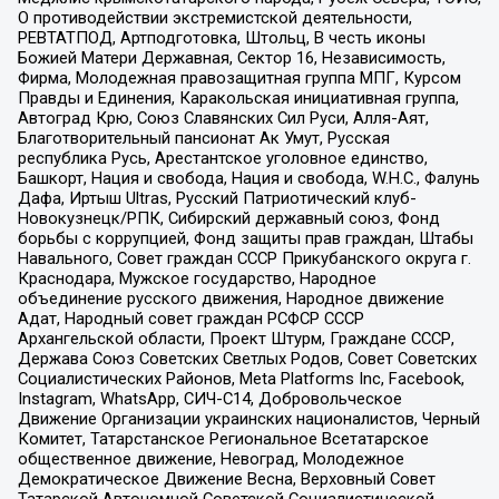
О противодействии экстремистской деятельности,
РЕВТАТПОД, Артподготовка, Штольц, В честь иконы
Божией Матери Державная, Сектор 16, Независимость,
Фирма, Молодежная правозащитная группа МПГ, Курсом
Правды и Единения, Каракольская инициативная группа,
Автоград Крю, Союз Славянских Сил Руси, Алля-Аят,
Благотворительный пансионат Ак Умут, Русская
республика Русь, Арестантское уголовное единство,
Башкорт, Нация и свобода, Нация и свобода, W.H.С., Фалунь
Дафа, Иртыш Ultras, Русский Патриотический клуб-
Новокузнецк/РПК, Сибирский державный союз, Фонд
борьбы с коррупцией, Фонд защиты прав граждан, Штабы
Навального, Совет граждан СССР Прикубанского округа г.
Краснодара, Мужское государство, Народное
объединение русского движения, Народное движение
Адат, Народный совет граждан РСФСР СССР
Архангельской области, Проект Штурм, Граждане СССР,
Держава Союз Советских Светлых Родов, Совет Советских
Социалистических Районов, Meta Platforms Inc, Facebook,
Instagram, WhatsApp, СИЧ-С14, Добровольческое
Движение Организации украинских националистов, Черный
Комитет, Татарстанское Региональное Всетатарское
общественное движение, Невоград, Молодежное
Демократическое Движение Весна, Верховный Совет