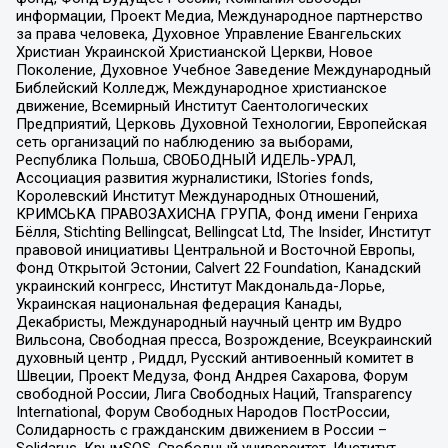
информации, Проект Медиа, Международное партнерство
за права человека, Духовное Управление Евангельских
Христиан Украинской Христианской Церкви, Новое
Поколение, Духовное Учебное Заведение Международный
Библейский Колледж, Международное христианское
движение, Всемирный Институт Саентологических
Предприятий, Церковь Духовной Технологии, Европейская
сеть организаций по наблюдению за выборами,
Республика Польша, СВОБОДНЫЙ ИДЕЛЬ-УРАЛ,
Ассоциация развития журналистики, IStories fonds,
Королевский Институт Международных Отношений,
КРИМСЬКА ПРАВОЗАХИСНА ГРУПА, Фонд имени Генриха
Бёлля, Stichting Bellingcat, Bellingcat Ltd, The Insider, Институт
правовой инициативы Центральной и Восточной Европы,
Фонд Открытой Эстонии, Calvert 22 Foundation, Канадский
украинский конгресс, Институт Макдональда-Лорье,
Украинская национальная федерация Канады,
Декабристы, Международный научный центр им Вудро
Вильсона, Свободная пресса, Возрождение, Всеукраинский
духовный центр , Риддл, Русский антивоенный комитет в
Швеции, Проект Медуза, Фонд Андрея Сахарова, Форум
свободной России, Лига Свободных Наций, Transparеncy
International, Форум Свободных Народов ПостРоссии,
Солидарность с гражданским движением в России –
Solidarus, КрымSOS, Свободный университет, Институт