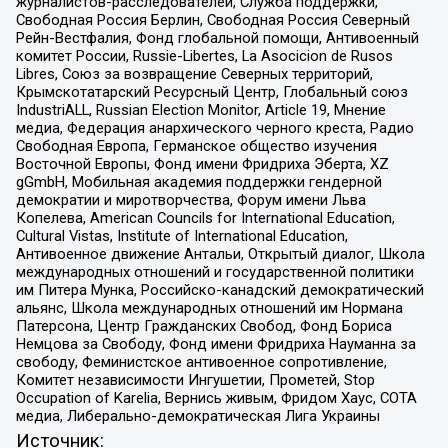
журналистов-расследователей, Служба поддержки,
Свободная Россия Берлин, Свободная Россия Северный
Рейн-Вестфалия, Фонд глобальной помощи, Антивоенный
комитет России, Russie-Libertes, La Asocicion de Rusos
Libres, Союз за возвращение Северных территорий,
Крымскотатарский Ресурсный Центр, Глобальный союз
IndustriALL, Russian Election Monitor, Article 19, Мнение
медиа, Федерация анархического черного креста, Радио
Свободная Европа, Германское общество изучения
Восточной Европы, Фонд имени Фридриха Эберта, XZ
gGmbH, Мобильная академия поддержки гендерной
демократии и миротворчества, Форум имени Льва
Копелева, American Councils for International Education,
Cultural Vistas, Institute of International Education,
Антивоенное движение Антальи, Открытый диалог, Школа
международных отношений и государственной политики
им Питера Мунка, Российско-канадский демократический
альянс, Школа международных отношений им Нормана
Патерсона, Центр Гражданских Свобод, Фонд Бориса
Немцова за Свободу, Фонд имени Фридриха Науманна за
свободу, Феминистское антивоенное сопротивление,
Комитет независимости Ингушетии, Прометей, Stop
Occupation of Karelia, Вернись живым, Фридом Хаус, СОТА
медиа, Либерально-демократическая Лига Украины
Источник: