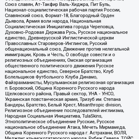
Союз славян, Ат-Такфир Валь-Хиджра, Пит Буль,
Национал-социалистическая рабочая партия России,
Славянский союз, Формат-18, Благородный Орден
Дьявола, Армия воли народа, Национальная
Социалистическая Инициатива города Череповца,
Духовно-Родовая Держава Русь, Русское национальное
единство, Древнерусской Инглистической церкви
Православных Староверов-Инглингов, Русский
общенациональный союз, Движение против нелегальной
иммиграции, Кровь и Честь, О свободе совести и о
религиозных объединениях, Омская организация
общественного политического движения Русское
национальное единство, Северное Братство, Клуб
Болельщиков Футбольного Клуба Динамо,
Файзрахманисты, Мусульманская религиозная организация
п. Боровский, Община Коренного Русского народа
Щелковского района, Правый сектор, УНА - УНСО,
Украинская повстанческая армия, Тризуб им. Степана
Бандеры, Братство, Белый Крест, Misanthropic division,
Религиозное объединение последователей инглиизма,
Народная Социальная Инициатива, TulaSkins,
Этнополитическое объединение Русские, Русское
национальное объединение Атака, Мечеть Мирмамеда,
Община Коренного Русского народа г. Астрахани, ВОЛЯ,
Меджлис крымскотатарского народа, Рубеж Севера, ТОЙС,