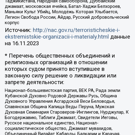
Таджикистана, Народная самооборона, Дуббайский
джамаат, московская ячейка, Батал-Хаджи Белхороев,
Маньяки Культ Убийц, Молодёжь Которая Улыбается,
Легион Свобода России, Айдар, Русский добровольческий
корпус
Источник:
http://nac.gov.ru/terroristicheskie-i-
ekstremistskie-organizacii-i-materialy.html
данные
на
16.11.2023
* Перечень общественных объединений и
религиозных организаций в отношении
которых судом принято вступившее в
законную силу решение о ликвидации или
запрете деятельности:
Национал-большевистская партия, ВЕК РА, Рада земли
Кубанской Духовно Родовой Державы Русь, Община
Духовного Управления Асгардской Веси Беловодья,
Славянская Община Капища Веды Перуна, Мужская
Духовная Семинария Староверов-Инглингов, Нурджулар, К
Богодержавию, Таблиги Джамаат, Свидетели Иеговы,
Русское национальное единство, Национал-
социалистическое общество, Джамаат мувахидов,
Объединенный Вилайат Кабарды, Балкарии и Карачая,