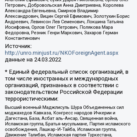
Петрович, Добровольская Анна Дмитриевна, Королева
Александра Евгеньевна, Смирнов Владимир
Александрович, Вицин Сергей Ефимович, Золотухин Борис
Андреевич, Левинсон Лев Семенович, Локшина Татьяна
Иосифовна, Орлов Олег Петрович, Полякова Мара
Федоровна, Резник Генри Маркович, Захаров Герман
Константинович
Источник:
http://unro.minjust.ru/NKOForeignAgent.aspx
данные на
24.03.2022
* Единый федеральный список организаций, в
том числе иностранных и международных
организаций, признанных в соответствии с
законодательством Российской Федерации
террористическими:
Высший военный Маджлисуль Шура Объединенных сил
моджахедов Кавказа, Конгресс народов Ичкерии и
Дагестана, База, Асбат аль-Ансар, Священная война,
Исламская группа, Братья-мусульмане, Партия исламского
освобождения, Лашкар-И-Тайба, Исламская группа,
Движение Талибан, Исламская партия Туркестана,