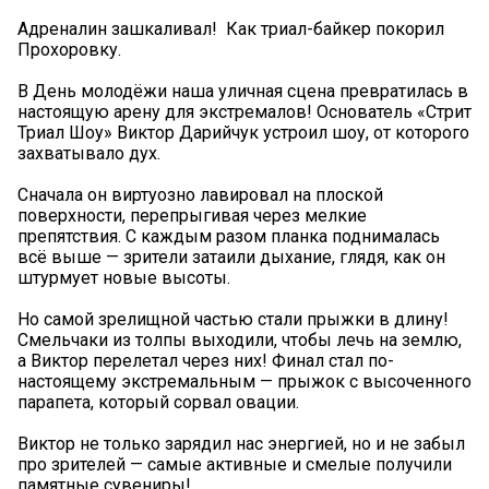
Адреналин зашкаливал! ‍ Как триал-байкер покорил
Прохоровку.
В День молодёжи наша уличная сцена превратилась в
настоящую арену для экстремалов! Основатель «Стрит
Триал Шоу» Виктор Дарийчук устроил шоу, от которого
захватывало дух.
Сначала он виртуозно лавировал на плоской
поверхности, перепрыгивая через мелкие
препятствия. С каждым разом планка поднималась
всё выше — зрители затаили дыхание, глядя, как он
штурмует новые высоты.
Но самой зрелищной частью стали прыжки в длину!
Смельчаки из толпы выходили, чтобы лечь на землю,
а Виктор перелетал через них! Финал стал по-
настоящему экстремальным — прыжок с высоченного
парапета, который сорвал овации.
Виктор не только зарядил нас энергией, но и не забыл
про зрителей — самые активные и смелые получили
памятные сувениры!