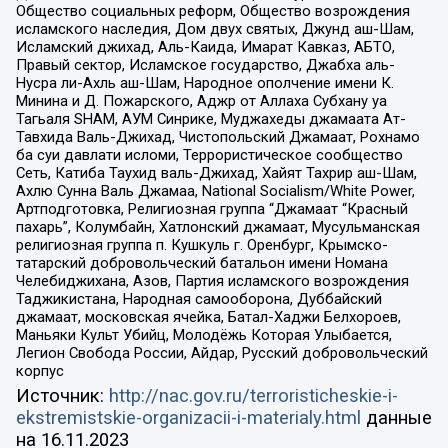
Общество социальных реформ, Общество возрождения
исламского наследия, Дом двух святых, Джунд аш-Шам,
Исламский джихад, Аль-Каида, Имарат Кавказ, АБТО,
Правый сектор, Исламское государство, Джабха аль-
Нусра ли-Ахль аш-Шам, Народное ополчение имени К.
Минина и Д. Пожарского, Аджр от Аллаха Субхану уа
Тагьаля SHAM, АУМ Синрике, Муджахеды джамаата Ат-
Тавхида Валь-Джихад, Чистопольский Джамаат, Рохнамо
ба суи давлати исломи, Террористическое сообщество
Сеть, Катиба Таухид валь-Джихад, Хайят Тахрир аш-Шам,
Ахлю Сунна Валь Джамаа, National Socialism/White Power,
Артподготовка, Религиозная группа “Джамаат “Красный
пахарь”, Колумбайн, Хатлонский джамаат, Мусульманская
религиозная группа п. Кушкуль г. Оренбург, Крымско-
татарский добровольческий батальон имени Номана
Челебиджихана, Азов, Партия исламского возрождения
Таджикистана, Народная самооборона, Дуббайский
джамаат, московская ячейка, Батал-Хаджи Белхороев,
Маньяки Культ Убийц, Молодёжь Которая Улыбается,
Легион Свобода России, Айдар, Русский добровольческий
корпус
Источник:
http://nac.gov.ru/terroristicheskie-i-
ekstremistskie-organizacii-i-materialy.html
данные
на
16.11.2023