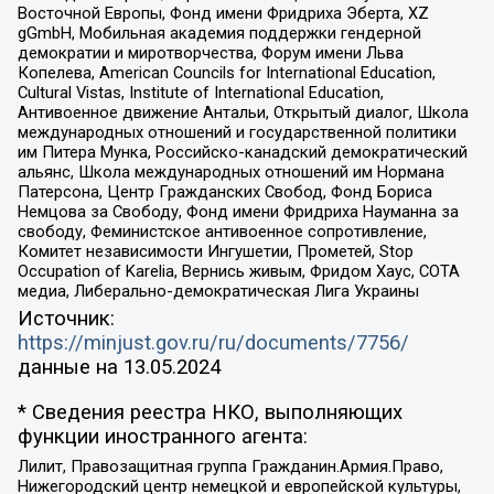
Восточной Европы, Фонд имени Фридриха Эберта, XZ
gGmbH, Мобильная академия поддержки гендерной
демократии и миротворчества, Форум имени Льва
Копелева, American Councils for International Education,
Cultural Vistas, Institute of International Education,
Антивоенное движение Антальи, Открытый диалог, Школа
международных отношений и государственной политики
им Питера Мунка, Российско-канадский демократический
альянс, Школа международных отношений им Нормана
Патерсона, Центр Гражданских Свобод, Фонд Бориса
Немцова за Свободу, Фонд имени Фридриха Науманна за
свободу, Феминистское антивоенное сопротивление,
Комитет независимости Ингушетии, Прометей, Stop
Occupation of Karelia, Вернись живым, Фридом Хаус, СОТА
медиа, Либерально-демократическая Лига Украины
Источник:
https://minjust.gov.ru/ru/documents/7756/
данные на
13.05.2024
* Сведения реестра НКО, выполняющих
функции иностранного агента:
Лилит, Правозащитная группа Гражданин.Армия.Право,
Нижегородский центр немецкой и европейской культуры,