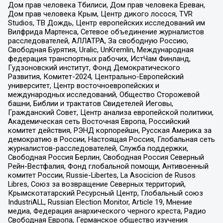
Дом прав человека Тбилиси, Дом прав человека Ереван,
Дом прав человека Крым, Центр дикого лосося, TVR
Studios, ТВ Дождь, Центр европейских исследований им
Вилфрида Мартенса, Сетевое объединение журналистов
расследователей, АЛЛАТРА, За свободную Россию,
Свободная Бурятия, Uralic, UnKremlin, Международная
федерация транспортных рабочих, ИстЧам Финланд,
Гудзоновский институт, Фонд Демократического
Развития, Комитет-2024, Центрально-Европейский
университет, Центр восточноевропейских и
международных исследований, Общество Сторожевой
башни, Библии и трактатов Свидетелей Иеговы,
Гражданский Совет, Центр анализа европейской политики,
Академическая сеть Восточная Европа, Российский
комитет действия, РЭНД корпорейшн, Русская Америка за
демократию в России, Настоящая Россия, Глобальная сеть
журналистов-расследователей, Служба поддержки,
Свободная Россия Берлин, Свободная Россия Северный
Рейн-Вестфалия, Фонд глобальной помощи, Антивоенный
комитет России, Russie-Libertes, La Asocicion de Rusos
Libres, Союз за возвращение Северных территорий,
Крымскотатарский Ресурсный Центр, Глобальный союз
IndustriALL, Russian Election Monitor, Article 19, Мнение
медиа, Федерация анархического черного креста, Радио
Свободная Европа, Германское общество изучения