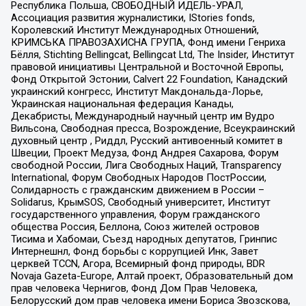
Республика Польша, СВОБОДНЫЙ ИДЕЛЬ-УРАЛ,
Ассоциация развития журналистики, IStories fonds,
Королевский Институт Международных Отношений,
КРИМСЬКА ПРАВОЗАХИСНА ГРУПА, Фонд имени Генриха
Бёлля, Stichting Bellingcat, Bellingcat Ltd, The Insider, Институт
правовой инициативы Центральной и Восточной Европы,
Фонд Открытой Эстонии, Calvert 22 Foundation, Канадский
украинский конгресс, Институт Макдональда-Лорье,
Украинская национальная федерация Канады,
Декабристы, Международный научный центр им Вудро
Вильсона, Свободная пресса, Возрождение, Всеукраинский
духовный центр , Риддл, Русский антивоенный комитет в
Швеции, Проект Медуза, Фонд Андрея Сахарова, Форум
свободной России, Лига Свободных Наций, Transparеncy
International, Форум Свободных Народов ПостРоссии,
Солидарность с гражданским движением в России –
Solidarus, КрымSOS, Свободный университет, Институт
государственного управления, Форум гражданского
общества Россия, Беллона, Союз жителей островов
Тисима и Хабомаи, Съезд народных депутатов, Гринпис
Интернешнл, Фонд борьбы с коррупцией Инк, Завет
церквей TCCN, Агора, Всемирный фонд природы, BDR
Novaja Gazeta-Europe, Алтай проект, Образовательный дом
прав человека Чернигов, Фонд Дом Прав Человека,
Белорусский дом прав человека имени Бориса Звозскова,