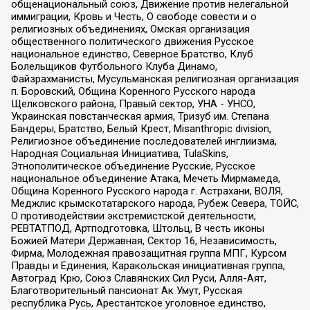
общенациональный союз, Движение против нелегальной
иммиграции, Кровь и Честь, О свободе совести и о
религиозных объединениях, Омская организация
общественного политического движения Русское
национальное единство, Северное Братство, Клуб
Болельщиков Футбольного Клуба Динамо,
Файзрахманисты, Мусульманская религиозная организация
п. Боровский, Община Коренного Русского народа
Щелковского района, Правый сектор, УНА - УНСО,
Украинская повстанческая армия, Тризуб им. Степана
Бандеры, Братство, Белый Крест, Misanthropic division,
Религиозное объединение последователей инглиизма,
Народная Социальная Инициатива, TulaSkins,
Этнополитическое объединение Русские, Русское
национальное объединение Атака, Мечеть Мирмамеда,
Община Коренного Русского народа г. Астрахани, ВОЛЯ,
Меджлис крымскотатарского народа, Рубеж Севера, ТОЙС,
О противодействии экстремистской деятельности,
РЕВТАТПОД, Артподготовка, Штольц, В честь иконы
Божией Матери Державная, Сектор 16, Независимость,
Фирма, Молодежная правозащитная группа МПГ, Курсом
Правды и Единения, Каракольская инициативная группа,
Автоград Крю, Союз Славянских Сил Руси, Алля-Аят,
Благотворительный пансионат Ак Умут, Русская
республика Русь, Арестантское уголовное единство,