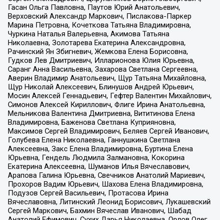
Гасан Ольга Павловна, Паутов Юрий Анатольевич,
Верховский Александр Маркович, Пислакова-Паркер
Марина Петровна, Кочеткова Татьяна Владимировна,
Чуркина Наталья Валерьевна, Акимова Татьяна
Николаевна, Золотарева Екатерина Александровна,
Рачинский Ян Збигневич, Жемкова Елена Борисовна,
Гудков Лев Дмитриевич, Илларионова Юлия Юрьевна,
Саранг Анна Васильевна, Захарова Светлана Сергеевна,
Аверин Владимир Анатольевич, Щур Татьяна Михайловна,
Щур Николай Алексеевич, Блинушов Андрей Юрьевич,
Мосин Алексей Геннадьевич, Гефтер Валентин Михайлович,
Симонов Алексей Кириллович, Флиге Ирина Анатольевна,
Мельникова Валентина Дмитриевна, Вититинова Елена
Владимировна, Баженова Светлана Куприяновна,
Максимов Сергей Владимирович, Беляев Сергей Иванович,
Голубева Елена Николаевна, Ганнушкина Светлана
Алексеевна, Закс Елена Владимировна, Буртина Елена
Юрьевна, Гендель Людмила Залмановна, Кокорина
Екатерина Алексеевна, Шуманов Илья Вячеславович,
Арапова Галина Юрьевна, Свечников Анатолий Мариевич,
Прохоров Вадим Юрьевич, Шахова Елена Владимировна,
Подузов Сергей Васильевич, Протасова Ирина
Вячеславовна, Литинский Леонид Борисович, Лукашевский
Сергей Маркович, Бахмин Вячеслав Иванович, Шабад
Анатолий Ефимович, Сухих Дарья Николаевна, Орлов Олег