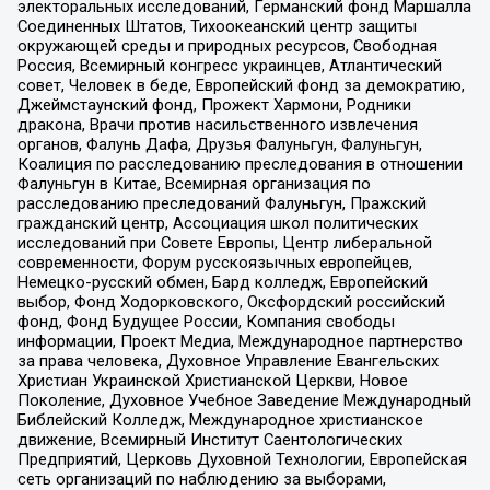
электоральных исследований, Германский фонд Маршалла
Соединенных Штатов, Тихоокеанский центр защиты
окружающей среды и природных ресурсов, Свободная
Россия, Всемирный конгресс украинцев, Атлантический
совет, Человек в беде, Европейский фонд за демократию,
Джеймстаунский фонд, Прожект Хармони, Родники
дракона, Врачи против насильственного извлечения
органов, Фалунь Дафа, Друзья Фалуньгун, Фалуньгун,
Коалиция по расследованию преследования в отношении
Фалуньгун в Китае, Всемирная организация по
расследованию преследований Фалуньгун, Пражский
гражданский центр, Ассоциация школ политических
исследований при Совете Европы, Центр либеральной
современности, Форум русскоязычных европейцев,
Немецко-русский обмен, Бард колледж, Европейский
выбор, Фонд Ходорковского, Оксфордский российский
фонд, Фонд Будущее России, Компания свободы
информации, Проект Медиа, Международное партнерство
за права человека, Духовное Управление Евангельских
Христиан Украинской Христианской Церкви, Новое
Поколение, Духовное Учебное Заведение Международный
Библейский Колледж, Международное христианское
движение, Всемирный Институт Саентологических
Предприятий, Церковь Духовной Технологии, Европейская
сеть организаций по наблюдению за выборами,