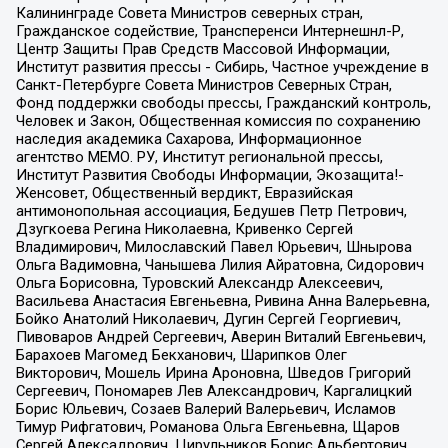
Калининграде Совета Министров северных стран,
Гражданское содействие, Трансперенси Интернешнл-Р,
Центр Защиты Прав Средств Массовой Информации,
Институт развития прессы - Сибирь, Частное учреждение в
Санкт-Петербурге Совета Министров Северных Стран,
Фонд поддержки свободы прессы, Гражданский контроль,
Человек и Закон, Общественная комиссия по сохранению
наследия академика Сахарова, Информационное
агентство МЕМО. РУ, Институт региональной прессы,
Институт Развития Свободы Информации, Экозащита!-
Женсовет, Общественный вердикт, Евразийская
антимонопольная ассоциация, Бедушев Петр Петрович,
Дзугкоева Регина Николаевна, Кривенко Сергей
Владимирович, Милославский Павел Юрьевич, Шнырова
Ольга Вадимовна, Чанышева Лилия Айратовна, Сидорович
Ольга Борисовна, Туровский Александр Алексеевич,
Васильева Анастасия Евгеньевна, Ривина Анна Валерьевна,
Бойко Анатолий Николаевич, Дугин Сергей Георгиевич,
Пивоваров Андрей Сергеевич, Аверин Виталий Евгеньевич,
Барахоев Магомед Бекханович, Шарипков Олег
Викторович, Мошель Ирина Ароновна, Шведов Григорий
Сергеевич, Пономарев Лев Александрович, Каргалицкий
Борис Юльевич, Созаев Валерий Валерьевич, Исламов
Тимур Рифгатович, Романова Ольга Евгеньевна, Щаров
Сергей Алексадрович, Цирульников Борис Альбертович,