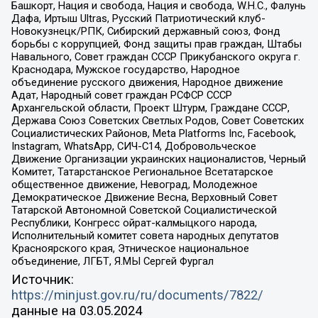
Башкорт, Нация и свобода, Нация и свобода, W.H.С., Фалунь
Дафа, Иртыш Ultras, Русский Патриотический клуб-
Новокузнецк/РПК, Сибирский державный союз, Фонд
борьбы с коррупцией, Фонд защиты прав граждан, Штабы
Навального, Совет граждан СССР Прикубанского округа г.
Краснодара, Мужское государство, Народное
объединение русского движения, Народное движение
Адат, Народный совет граждан РСФСР СССР
Архангельской области, Проект Штурм, Граждане СССР,
Держава Союз Советских Светлых Родов, Совет Советских
Социалистических Районов, Meta Platforms Inc, Facebook,
Instagram, WhatsApp, СИЧ-С14, Добровольческое
Движение Организации украинских националистов, Черный
Комитет, Татарстанское Региональное Всетатарское
общественное движение, Невоград, Молодежное
Демократическое Движение Весна, Верховный Совет
Татарской Автономной Советской Социалистической
Республики, Конгресс ойрат-калмыцкого народа,
Исполнительный комитет совета народных депутатов
Красноярского края, Этническое национальное
объединение, ЛГБТ, Я.МЫ Сергей Фургал
Источник:
https://minjust.gov.ru/ru/documents/7822/
данные на
03.05.2024