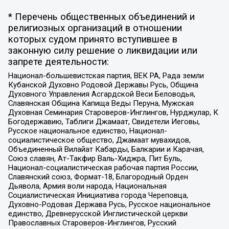
* Перечень общественных объединений и
религиозных организаций в отношении
которых судом принято вступившее в
законную силу решение о ликвидации или
запрете деятельности:
Национал-большевистская партия, ВЕК РА, Рада земли
Кубанской Духовно Родовой Державы Русь, Община
Духовного Управления Асгардской Веси Беловодья,
Славянская Община Капища Веды Перуна, Мужская
Духовная Семинария Староверов-Инглингов, Нурджулар, К
Богодержавию, Таблиги Джамаат, Свидетели Иеговы,
Русское национальное единство, Национал-
социалистическое общество, Джамаат мувахидов,
Объединенный Вилайат Кабарды, Балкарии и Карачая,
Союз славян, Ат-Такфир Валь-Хиджра, Пит Буль,
Национал-социалистическая рабочая партия России,
Славянский союз, Формат-18, Благородный Орден
Дьявола, Армия воли народа, Национальная
Социалистическая Инициатива города Череповца,
Духовно-Родовая Держава Русь, Русское национальное
единство, Древнерусской Инглистической церкви
Православных Староверов-Инглингов, Русский