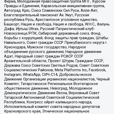
Фирма, Молодежная правозащитная группа МПГ, Курсом
Правды и Единения, Каракольская инициативная группа,
Автоград Крю, Союз Славянских Сил Руси, Алля-Аят,
Благотворительный пансионат Ак Умут, Русская
республика Русь, Арестантское уголовное единство,
Башкорт, Нация и свобода, Нация и свобода, W.H.С., Фалунь
Дафа, Иртыш Ultras, Русский Патриотический клуб-
Новокузнецк/РПК, Сибирский державный союз, Фонд
борьбы с коррупцией, Фонд защиты прав граждан, Штабы
Навального, Совет граждан СССР Прикубанского округа г.
Краснодара, Мужское государство, Народное
объединение русского движения, Народное движение
Адат, Народный совет граждан РСФСР СССР
Архангельской области, Проект Штурм, Граждане СССР,
Держава Союз Советских Светлых Родов, Совет Советских
Социалистических Районов, Meta Platforms Inc, Facebook,
Instagram, WhatsApp, СИЧ-С14, Добровольческое
Движение Организации украинских националистов, Черный
Комитет, Татарстанское Региональное Всетатарское
общественное движение, Невоград, Молодежное
Демократическое Движение Весна, Верховный Совет
Татарской Автономной Советской Социалистической
Республики, Конгресс ойрат-калмыцкого народа,
Исполнительный комитет совета народных депутатов
Красноярского края, Этническое национальное