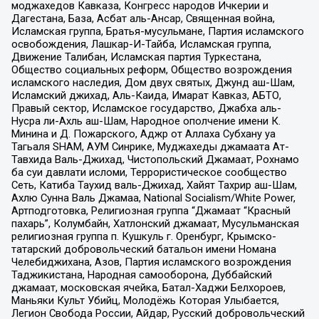
моджахедов Кавказа, Конгресс народов Ичкерии и
Дагестана, База, Асбат аль-Ансар, Священная война,
Исламская группа, Братья-мусульмане, Партия исламского
освобождения, Лашкар-И-Тайба, Исламская группа,
Движение Талибан, Исламская партия Туркестана,
Общество социальных реформ, Общество возрождения
исламского наследия, Дом двух святых, Джунд аш-Шам,
Исламский джихад, Аль-Каида, Имарат Кавказ, АБТО,
Правый сектор, Исламское государство, Джабха аль-
Нусра ли-Ахль аш-Шам, Народное ополчение имени К.
Минина и Д. Пожарского, Аджр от Аллаха Субхану уа
Тагьаля SHAM, АУМ Синрике, Муджахеды джамаата Ат-
Тавхида Валь-Джихад, Чистопольский Джамаат, Рохнамо
ба суи давлати исломи, Террористическое сообщество
Сеть, Катиба Таухид валь-Джихад, Хайят Тахрир аш-Шам,
Ахлю Сунна Валь Джамаа, National Socialism/White Power,
Артподготовка, Религиозная группа “Джамаат “Красный
пахарь”, Колумбайн, Хатлонский джамаат, Мусульманская
религиозная группа п. Кушкуль г. Оренбург, Крымско-
татарский добровольческий батальон имени Номана
Челебиджихана, Азов, Партия исламского возрождения
Таджикистана, Народная самооборона, Дуббайский
джамаат, московская ячейка, Батал-Хаджи Белхороев,
Маньяки Культ Убийц, Молодёжь Которая Улыбается,
Легион Свобода России, Айдар, Русский добровольческий