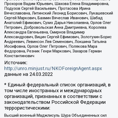
Прохоров Вадим Юрьевич, Шахова Елена Владимировна,
Подузов Сергей Васильевич, Протасова Ирина
Вячеславовна, Литинский Леонид Борисович, Лукашевский
Сергей Маркович, Бахмин Вячеслав Иванович, Шабад
Анатолий Ефимович, Сухих Дарья Николаевна, Орлов Олег
Петрович, Добровольская Анна Дмитриевна, Королева
Александра Евгеньевна, Смирнов Владимир
Александрович, Вицин Сергей Ефимович, Золотухин Борис
Андреевич, Левинсон Лев Семенович, Локшина Татьяна
Иосифовна, Орлов Олег Петрович, Полякова Мара
Федоровна, Резник Генри Маркович, Захаров Герман
Константинович
Источник:
http://unro.minjust.ru/NKOForeignAgent.aspx
данные на
24.03.2022
* Единый федеральный список организаций, в
том числе иностранных и международных
организаций, признанных в соответствии с
законодательством Российской Федерации
террористическими:
Высший военный Маджлисуль Шура Объединенных сил