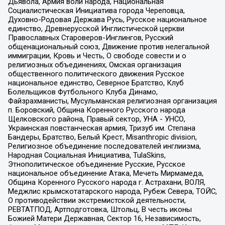
Дьявола, Армия воли народа, Национальная
Социалистическая Инициатива города Череповца,
Духовно-Родовая Держава Русь, Русское национальное
единство, Древнерусской Инглистической церкви
Православных Староверов-Инглингов, Русский
общенациональный союз, Движение против нелегальной
иммиграции, Кровь и Честь, О свободе совести и о
религиозных объединениях, Омская организация
общественного политического движения Русское
национальное единство, Северное Братство, Клуб
Болельщиков Футбольного Клуба Динамо,
Файзрахманисты, Мусульманская религиозная организация
п. Боровский, Община Коренного Русского народа
Щелковского района, Правый сектор, УНА - УНСО,
Украинская повстанческая армия, Тризуб им. Степана
Бандеры, Братство, Белый Крест, Misanthropic division,
Религиозное объединение последователей инглиизма,
Народная Социальная Инициатива, TulaSkins,
Этнополитическое объединение Русские, Русское
национальное объединение Атака, Мечеть Мирмамеда,
Община Коренного Русского народа г. Астрахани, ВОЛЯ,
Меджлис крымскотатарского народа, Рубеж Севера, ТОЙС,
О противодействии экстремистской деятельности,
РЕВТАТПОД, Артподготовка, Штольц, В честь иконы
Божией Матери Державная, Сектор 16, Независимость,