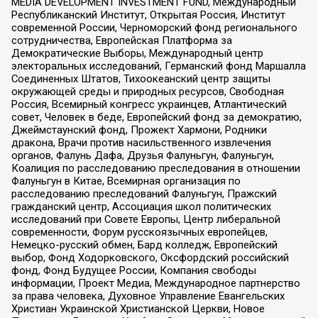
MEDIA DEVELOPMENT INVESTMENT FUND, Международный
Республиканский Институт, Открытая Россия, Институт
современной России, Черноморский фонд регионального
сотрудничества, Европейская Платформа за
Демократические Выборы, Международный центр
электоральных исследований, Германский фонд Маршалла
Соединенных Штатов, Тихоокеанский центр защиты
окружающей среды и природных ресурсов, Свободная
Россия, Всемирный конгресс украинцев, Атлантический
совет, Человек в беде, Европейский фонд за демократию,
Джеймстаунский фонд, Прожект Хармони, Родники
дракона, Врачи против насильственного извлечения
органов, Фалунь Дафа, Друзья Фалуньгун, Фалуньгун,
Коалиция по расследованию преследования в отношении
Фалуньгун в Китае, Всемирная организация по
расследованию преследований Фалуньгун, Пражский
гражданский центр, Ассоциация школ политических
исследований при Совете Европы, Центр либеральной
современности, Форум русскоязычных европейцев,
Немецко-русский обмен, Бард колледж, Европейский
выбор, Фонд Ходорковского, Оксфордский российский
фонд, Фонд Будущее России, Компания свободы
информации, Проект Медиа, Международное партнерство
за права человека, Духовное Управление Евангельских
Христиан Украинской Христианской Церкви, Новое