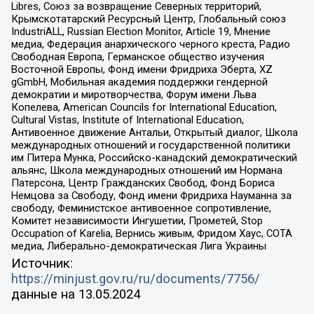
Libres, Союз за возвращение Северных территорий,
Крымскотатарский Ресурсный Центр, Глобальный союз
IndustriALL, Russian Election Monitor, Article 19, Мнение
медиа, Федерация анархического черного креста, Радио
Свободная Европа, Германское общество изучения
Восточной Европы, Фонд имени Фридриха Эберта, XZ
gGmbH, Мобильная академия поддержки гендерной
демократии и миротворчества, Форум имени Льва
Копелева, American Councils for International Education,
Cultural Vistas, Institute of International Education,
Антивоенное движение Антальи, Открытый диалог, Школа
международных отношений и государственной политики
им Питера Мунка, Российско-канадский демократический
альянс, Школа международных отношений им Нормана
Патерсона, Центр Гражданских Свобод, Фонд Бориса
Немцова за Свободу, Фонд имени Фридриха Науманна за
свободу, Феминистское антивоенное сопротивление,
Комитет независимости Ингушетии, Прометей, Stop
Occupation of Karelia, Вернись живым, Фридом Хаус, СОТА
медиа, Либерально-демократическая Лига Украины
Источник:
https://minjust.gov.ru/ru/documents/7756/
данные на
13.05.2024