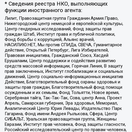
* Сведения реестра НКО, выполняющих
функции иностранного агента:
Лилит, Правозащитная группа Гражданин.Армия.Право,
Нижегородский центр немецкой и европейской культуры,
Центр гендерных исследований, Фонд защиты прав
граждан Штаб, Институт права и публичной политики,
Фонд борьбы с коррупцией, Альянс врачей,
НАСИЛИЮ.НЕТ, Мы против СПИДа, СВЕЧА, Гуманитарное
действие, Открытый Петербург, Лига Избирателей,
Правовая инициатива, Гражданский Союз, Хасдей
Ерушалаим, Центр поддержки и содействия развитию
средств массовой информации, Горячая Линия, В защиту
прав заключенных, Институт глобализации и социальных
движений, Центр социально-информационных инициатив
Действие, Благотворительный фонд охраны здоровья и
защиты прав граждан, Благотворительный фонд помощи
осужденным и их семьям, Фонд Тольятти, Новое время,
Серебряная тайга, Так-Так-Так, Сова, центр Анна, Проект
Апрель, Самарская губерния, Эра здоровья, Мемориал,
Аналитический Центр Юрия Левады, Издательство Парк
Гагарина, Фонд имени Андрея Рылькова, Сфера, Центр
СИБАЛЬТ, Уральская правозащитная группа, Женщины
Евразии, Институт прав человека, Фонд защиты гласности,
Российский исследовательский центр по правам человека,