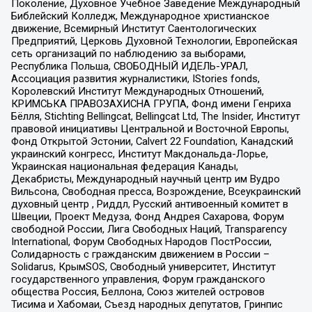
Поколение, Духовное Учебное Заведение Международный
Библейский Колледж, Международное христианское
движение, Всемирный Институт Саентологических
Предприятий, Церковь Духовной Технологии, Европейская
сеть организаций по наблюдению за выборами,
Республика Польша, СВОБОДНЫЙ ИДЕЛЬ-УРАЛ,
Ассоциация развития журналистики, IStories fonds,
Королевский Институт Международных Отношений,
КРИМСЬКА ПРАВОЗАХИСНА ГРУПА, Фонд имени Генриха
Бёлля, Stichting Bellingcat, Bellingcat Ltd, The Insider, Институт
правовой инициативы Центральной и Восточной Европы,
Фонд Открытой Эстонии, Calvert 22 Foundation, Канадский
украинский конгресс, Институт Макдональда-Лорье,
Украинская национальная федерация Канады,
Декабристы, Международный научный центр им Вудро
Вильсона, Свободная пресса, Возрождение, Всеукраинский
духовный центр , Риддл, Русский антивоенный комитет в
Швеции, Проект Медуза, Фонд Андрея Сахарова, Форум
свободной России, Лига Свободных Наций, Transparеncy
International, Форум Свободных Народов ПостРоссии,
Солидарность с гражданским движением в России –
Solidarus, КрымSOS, Свободный университет, Институт
государственного управления, Форум гражданского
общества Россия, Беллона, Союз жителей островов
Тисима и Хабомаи, Съезд народных депутатов, Гринпис