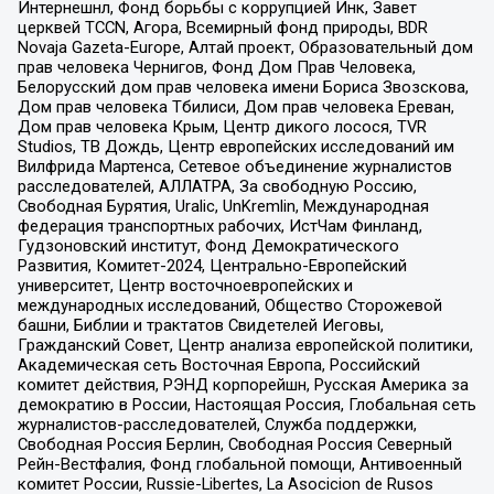
Интернешнл, Фонд борьбы с коррупцией Инк, Завет
церквей TCCN, Агора, Всемирный фонд природы, BDR
Novaja Gazeta-Europe, Алтай проект, Образовательный дом
прав человека Чернигов, Фонд Дом Прав Человека,
Белорусский дом прав человека имени Бориса Звозскова,
Дом прав человека Тбилиси, Дом прав человека Ереван,
Дом прав человека Крым, Центр дикого лосося, TVR
Studios, ТВ Дождь, Центр европейских исследований им
Вилфрида Мартенса, Сетевое объединение журналистов
расследователей, АЛЛАТРА, За свободную Россию,
Свободная Бурятия, Uralic, UnKremlin, Международная
федерация транспортных рабочих, ИстЧам Финланд,
Гудзоновский институт, Фонд Демократического
Развития, Комитет-2024, Центрально-Европейский
университет, Центр восточноевропейских и
международных исследований, Общество Сторожевой
башни, Библии и трактатов Свидетелей Иеговы,
Гражданский Совет, Центр анализа европейской политики,
Академическая сеть Восточная Европа, Российский
комитет действия, РЭНД корпорейшн, Русская Америка за
демократию в России, Настоящая Россия, Глобальная сеть
журналистов-расследователей, Служба поддержки,
Свободная Россия Берлин, Свободная Россия Северный
Рейн-Вестфалия, Фонд глобальной помощи, Антивоенный
комитет России, Russie-Libertes, La Asocicion de Rusos