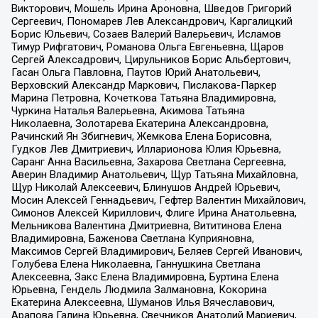
Викторович, Мошель Ирина Ароновна, Шведов Григорий
Сергеевич, Пономарев Лев Александрович, Каргалицкий
Борис Юльевич, Созаев Валерий Валерьевич, Исламов
Тимур Рифгатович, Романова Ольга Евгеньевна, Щаров
Сергей Алексадрович, Цирульников Борис Альбертович,
Гасан Ольга Павловна, Паутов Юрий Анатольевич,
Верховский Александр Маркович, Пислакова-Паркер
Марина Петровна, Кочеткова Татьяна Владимировна,
Чуркина Наталья Валерьевна, Акимова Татьяна
Николаевна, Золотарева Екатерина Александровна,
Рачинский Ян Збигневич, Жемкова Елена Борисовна,
Гудков Лев Дмитриевич, Илларионова Юлия Юрьевна,
Саранг Анна Васильевна, Захарова Светлана Сергеевна,
Аверин Владимир Анатольевич, Щур Татьяна Михайловна,
Щур Николай Алексеевич, Блинушов Андрей Юрьевич,
Мосин Алексей Геннадьевич, Гефтер Валентин Михайлович,
Симонов Алексей Кириллович, Флиге Ирина Анатольевна,
Мельникова Валентина Дмитриевна, Вититинова Елена
Владимировна, Баженова Светлана Куприяновна,
Максимов Сергей Владимирович, Беляев Сергей Иванович,
Голубева Елена Николаевна, Ганнушкина Светлана
Алексеевна, Закс Елена Владимировна, Буртина Елена
Юрьевна, Гендель Людмила Залмановна, Кокорина
Екатерина Алексеевна, Шуманов Илья Вячеславович,
Арапова Галина Юрьевна, Свечников Анатолий Мариевич,