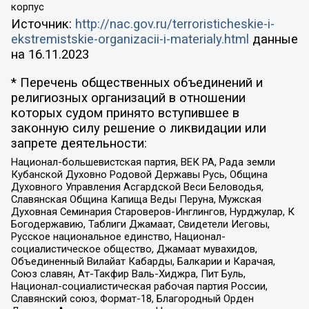
корпус
Источник:
http://nac.gov.ru/terroristicheskie-i-
ekstremistskie-organizacii-i-materialy.html
данные
на
16.11.2023
* Перечень общественных объединений и
религиозных организаций в отношении
которых судом принято вступившее в
законную силу решение о ликвидации или
запрете деятельности:
Национал-большевистская партия, ВЕК РА, Рада земли
Кубанской Духовно Родовой Державы Русь, Община
Духовного Управления Асгардской Веси Беловодья,
Славянская Община Капища Веды Перуна, Мужская
Духовная Семинария Староверов-Инглингов, Нурджулар, К
Богодержавию, Таблиги Джамаат, Свидетели Иеговы,
Русское национальное единство, Национал-
социалистическое общество, Джамаат мувахидов,
Объединенный Вилайат Кабарды, Балкарии и Карачая,
Союз славян, Ат-Такфир Валь-Хиджра, Пит Буль,
Национал-социалистическая рабочая партия России,
Славянский союз, Формат-18, Благородный Орден