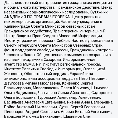
Дальневосточный центр развития гражданских инициатив
и социального партнерства, Гражданское действие, Центр
независимых социологических исследований, Сутяжник,
АКАДЕМИЯ ПО ПРАВАМ ЧЕЛОВЕКА, Центр развития
некоммерческих организаций, Частное учреждение в
Калининграде Совета Министров северных стран,
Гражданское содействие, Трансперенси Интернешнл-Р,
Центр Защиты Прав Средств Массовой Информации,
Институт развития прессы - Сибирь, Частное учреждение в
Санкт-Петербурге Совета Министров Северных Стран,
Фонд поддержки свободы прессы, Гражданский контроль,
Человек и Закон, Общественная комиссия по сохранению
наследия академика Сахарова, Информационное
агентство МЕМО. РУ, Институт региональной прессы,
Институт Развития Свободы Информации, Экозащита!-
Женсовет, Общественный вердикт, Евразийская
антимонопольная ассоциация, Бедушев Петр Петрович,
Дзугкоева Регина Николаевна, Кривенко Сергей
Владимирович, Милославский Павел Юрьевич, Шнырова
Ольга Вадимовна, Чанышева Лилия Айратовна, Сидорович
Ольга Борисовна, Туровский Александр Алексеевич,
Васильева Анастасия Евгеньевна, Ривина Анна Валерьевна,
Бойко Анатолий Николаевич, Дугин Сергей Георгиевич,
Пивоваров Андрей Сергеевич, Аверин Виталий Евгеньевич,
Барахоев Магомед Бекханович, Шарипков Олег